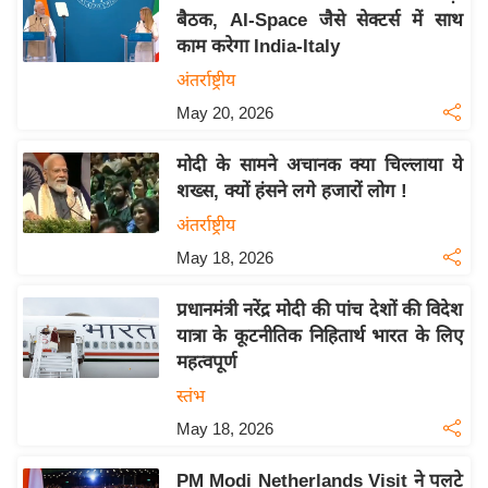
बैठक, AI-Space जैसे सेक्टर्स में साथ
य
काम करेगा India-Italy
बि
अंतर्राष्ट्रीय
ज़
May 20, 2026
ने
स
मोदी के सामने अचानक क्या चिल्लाया ये
उ
शख्स, क्यों हंसने लगे हजारों लोग !
द्यो
अंतर्राष्ट्रीय
ग
May 18, 2026
ज
ग
प्रधानमंत्री नरेंद्र मोदी की पांच देशों की विदेश
त
यात्रा के कूटनीतिक निहितार्थ भारत के लिए
वि
महत्वपूर्ण
शे
स्तंभ
ष
May 18, 2026
ज्ञ
रा
PM Modi Netherlands Visit ने पलटे