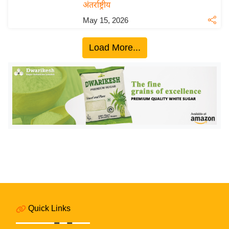
ख्सि
अंतर्राष्ट्रीय
य
May 15, 2026
त
यं
Load More...
ग
इं
डि
या
सा
हि
त्य
ज
ग
त
ऑ
Quick Links
टो
व