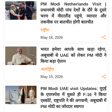
PM Modi Netherlands Visit |
इ
प्रधानमंत्री मोदी पांच देशों के दौरे के दूसरे
म
चरण में नीदरलैंड पहुंचे, व्यापार और
ई
तकनीक पर बातचीत होगी बातचीत
-
राष्ट्रीय
पे
May 16, 2026
प
र
भारत हमेशा आपके साथ खड़ा रहेगा,
मि
अबूधाबी से UAE को लेकर PM मोदी ने
सा
किया बड़ा ऐलान
ल
अंतर्राष्ट्रीय
May 15, 2026
बे
मि
PM Modi UAE visit Updates: यूएई
सा
के एयरस्पेस में घुसते ही F-16 ने किया
ल
एस्कॉर्ट, राष्ट्रपति ने की अगवानी, अबूधाबी में
PM मोदी का जोरदार स्वागत
श