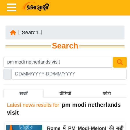
|
Search
|
ता
Search
ज़ा
ख
ब
र
रा
ष्ट्री
ख़बरें
वीडियो
फोटो
य
pm modi netherlands
Latest
news results for
अं
visit
त
र्रा
Rome में PM Modi-Meloni की बड़ी
ष्ट्री