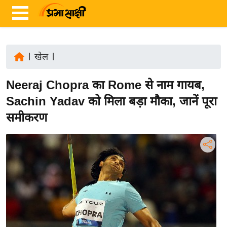
|
खेल
|
ता
Neeraj Chopra का Rome से नाम गायब,
ज़ा
ख
Sachin Yadav को मिला बड़ा मौका, जानें पूरा
ब
समीकरण
र
रा
ष्ट्री
य
अं
त
र्रा
ष्ट्री