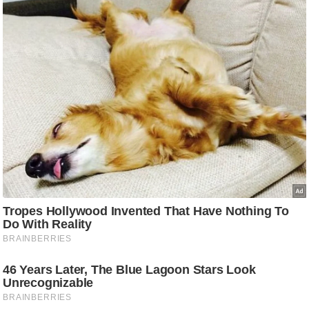
/
फै
श
न
घ
रे
लू
नु
स्खे
प
र्य
ट
न
स्थ
ल
फि