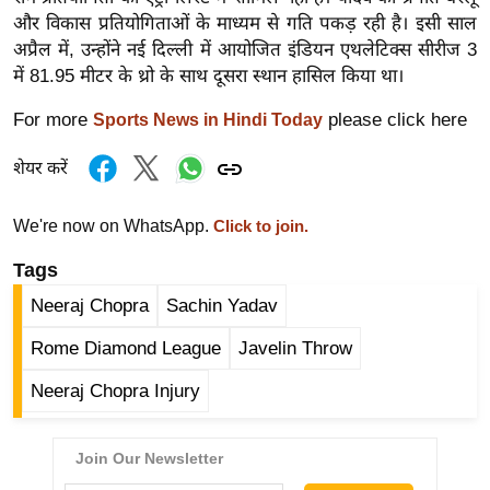
र्ल्ड
और विकास प्रतियोगिताओं के माध्यम से गति पकड़ रही है। इसी साल
अप्रैल में, उन्होंने नई दिल्ली में आयोजित इंडियन एथलेटिक्स सीरीज 3
न्यू
में 81.95 मीटर के थ्रो के साथ दूसरा स्थान हासिल किया था।
ज
ब्री
For more
please click here
Sports News in Hindi Today
फ
शेयर करें
म
नो
We're now on WhatsApp.
रं
Click to join.
ज
Tags
न
Neeraj Chopra
Sachin Yadav
ज
ग
Rome Diamond League
Javelin Throw
त
Neeraj Chopra Injury
बॉ
ली
वु