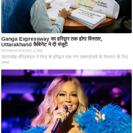
ति
ष
प्र
भु
म
हि
मा
/
ध
र्म
स्थ
ल
व्र
त
त्यो
हा
र