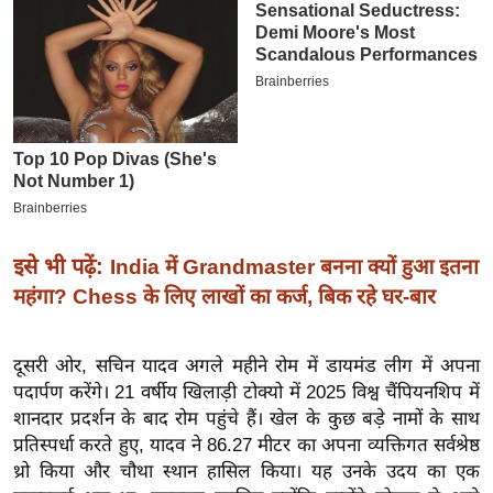
इ
म
ई
-
पे
प
र
मि
इसे भी पढ़ें:
India में Grandmaster बनना क्यों हुआ इतना
सा
ल
महंगा? Chess के लिए लाखों का कर्ज, बिक रहे घर-बार
बे
दूसरी ओर, सचिन यादव अगले महीने रोम में डायमंड लीग में अपना
मि
पदार्पण करेंगे। 21 वर्षीय खिलाड़ी टोक्यो में 2025 विश्व चैंपियनशिप में
सा
शानदार प्रदर्शन के बाद रोम पहुंचे हैं। खेल के कुछ बड़े नामों के साथ
ल
प्रतिस्पर्धा करते हुए, यादव ने 86.27 मीटर का अपना व्यक्तिगत सर्वश्रेष्ठ
थ्रो किया और चौथा स्थान हासिल किया। यह उनके उदय का एक
श