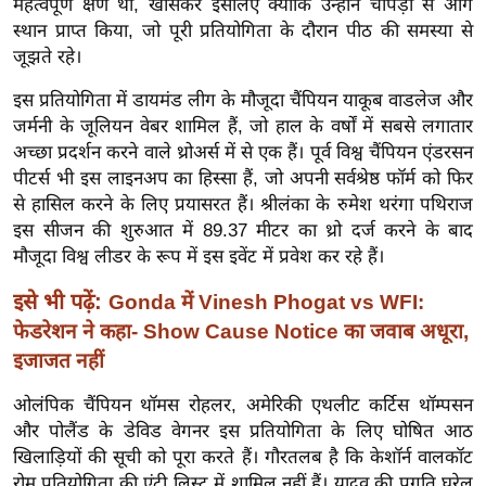
महत्वपूर्ण क्षण था, खासकर इसलिए क्योंकि उन्होंने चोपड़ा से आगे
ख्सि
स्थान प्राप्त किया, जो पूरी प्रतियोगिता के दौरान पीठ की समस्या से
य
जूझते रहे।
त
यं
इस प्रतियोगिता में डायमंड लीग के मौजूदा चैंपियन याकूब वाडलेज और
ग
जर्मनी के जूलियन वेबर शामिल हैं, जो हाल के वर्षों में सबसे लगातार
अच्छा प्रदर्शन करने वाले थ्रोअर्स में से एक हैं। पूर्व विश्व चैंपियन एंडरसन
इं
पीटर्स भी इस लाइनअप का हिस्सा हैं, जो अपनी सर्वश्रेष्ठ फॉर्म को फिर
डि
से हासिल करने के लिए प्रयासरत हैं। श्रीलंका के रुमेश थरंगा पथिराज
या
इस सीजन की शुरुआत में 89.37 मीटर का थ्रो दर्ज करने के बाद
सा
मौजूदा विश्व लीडर के रूप में इस इवेंट में प्रवेश कर रहे हैं।
हि
इसे भी पढ़ें:
त्य
Gonda में Vinesh Phogat vs WFI:
ज
फेडरेशन ने कहा- Show Cause Notice का जवाब अधूरा,
ग
इजाजत नहीं
त
ओलंपिक चैंपियन थॉमस रोहलर, अमेरिकी एथलीट कर्टिस थॉम्पसन
ऑ
और पोलैंड के डेविड वेगनर इस प्रतियोगिता के लिए घोषित आठ
टो
खिलाड़ियों की सूची को पूरा करते हैं। गौरतलब है कि केशॉर्न वालकॉट
व
रोम प्रतियोगिता की एंट्री लिस्ट में शामिल नहीं हैं। यादव की प्रगति घरेलू