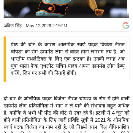
य
बि
ANI
ज़
अंकित सिंह
। May 12 2026 2:19PM
ने
स
पीठ की चोट के कारण ओलंपिक स्वर्ण पदक विजेता नीरज
उ
चोपड़ा का रोम डायमंड लीग से बाहर होना लगभग तय है, जो
द्यो
भारतीय एथलेटिक्स के लिए एक झटका है। उनकी जगह अब
ग
युवा भाला फेंक एथलीट सचिन यादव अपना डायमंड लीग डेब्यू
ज
करेंगे, जिन पर सभी की निगाहें होंगी।
ग
त
वि
दो बार के ओलंपिक पदक विजेता नीरज चोपड़ा के रोम में होने वाली
शे
डायमंड लीग प्रतियोगिता में भाग न ले पाने की संभावना बहुत अधिक
ष
है, क्योंकि वे अभी भी पीठ की चोट से उबर रहे हैं। इटली में 4 जून को
ज्ञ
होने वाली प्रतियोगिता के लिए जारी प्रविष्टि सूची में 2021 के ओलंपिक
रा
स्वर्ण पदक विजेता का नाम नहीं है, जो पिछले साल विश्व चैंपियनशिप