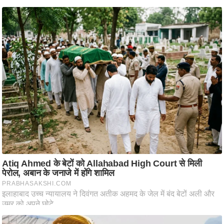
ट
ने
स
मं
त्रा
रि
ले
श
न
शि
प
रा
ज
नी
ति
वि
श्ले