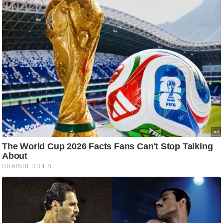
ष
ण
स
म
सा
म
यि
क
मा
तृ
भू
मि
स्तं
भ
ए
म
.