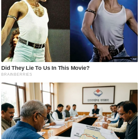
आ
र
.
आ
ई
.
चा
य
प
र
स
मी
क्षा
ध
र्म
ज्यो