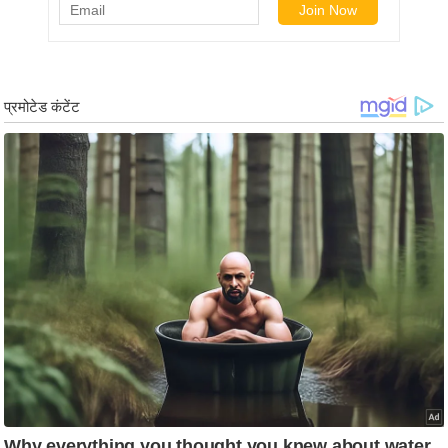
ड
हॉ
ली
वु
ड
फि
ल्म
स
मी
क्षा
B
r
e
a
k
i
n