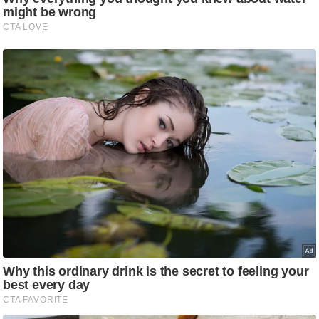
g
N
e
w
s
ला
इ
फ
स्टा
इ
ल
टे
क्नॉ
लॉ
जी
ब्यू
टी