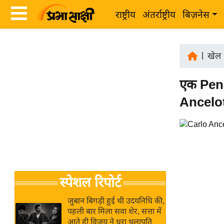
राष्ट्रीय
अंतर्राष्ट्रीय
बिज़नेस
Latest
ता
News
|
खेल
ज़ा
in
ख
एक Pena
Hindi
ब
Ancelott
र
Hindi
राष्ट्रीय
News
अंतर्राष्ट्रीय
Live
बिज़नेस
उद्योग
Breaking
स्पेशल रिपोर्ट
जगत
News in
विशेषज्ञ
Hindi
जुबान बिगड़ी हुई थी उदयनिधि की,
राय
पहली बार मिला सवा शेर, सत्ता में
आते ही विजय ने धरा थलापति