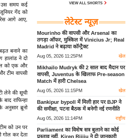
30 एम के भी उड़ाता है और भारत के पास
VIEW ALL SHORTS
थी। उस समय कई
इसका सबसे बड़ा बेड़ा है।
जूनियर गेंद को
मारेस आगे आए,
लेटेस्ट न्यूज़
Mourinho की वापसी और Arsenal का
तगड़ा ऑफर, मुश्किल में Vinicius Jr; Real
Madrid ने बढ़ाया कॉन्ट्रैक्ट
बढ़त बनाने का
Aug 05, 2026 11:25PM
खेल
ंग हालांड ने दो
ाजील को एक और
Mikhailo Mudryk की 2 साल बाद मैदान पर
 और टीम वापसी
वापसी, Juventus के खिलाफ Pre-season
Match में हारी Chelsea
Aug 05, 2026 11:15PM
खेल
ी लेने की सूची
े बाद राफिन्हा
Bankipur bypoll में मिली हार पर BJP ने
अनुसार ब्रूनो
की समीक्षा, पटना बैठक में बनेगी नई रणनीति
Aug 05, 2026 11:14PM
राष्ट्रीय
और टीम को उन पर
Parliament का विशेष सत्र बुलाने का कोई
़ी गोल कर देता
प्रस्ताव नहीं, Kiren Rijiju ने दी जानकारी