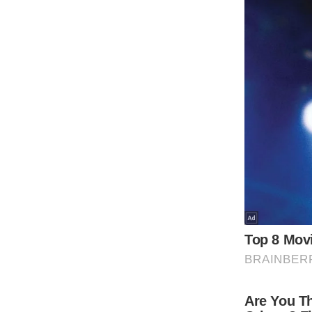
Code Of Ethics
RSS
Our Team
Expert Panel
Loksabhachunav
Android App