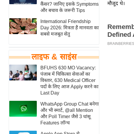
मौजूद थे।
हॉलीवुड
कैंसर? जानिए इसके Symptoms
और बचाव के जरूरी Tips
फिल्म समीक्षा
International Friendship
Breaking
Day 2026: मित्रता है मानवता का
News
सबसे मजबूत सेतु
लाइफस्टाइल
टेक्नॉलॉजी
लाइफ & साइंस
ब्यूटी/फैशन
घरेलू नुस्खे
BFUHS 630 MO Vacancy:
पंजाब में चिकित्सा सेवाओं का
पर्यटन स्थल
विस्तार, 630 Medical Officer
फिटनेस मंत्रा
पदों के लिए आज Apply करने का
Last Day
रिलेशनशिप
WhatsApp Group Chat बनेगा
राजनीति
और भी स्मार्ट, @all Mention
विश्लेषण
और Poll Timer जैसे 3 धांसू
समसामयिक
Features लॉन्च
मातृभूमि
Apple App Store से