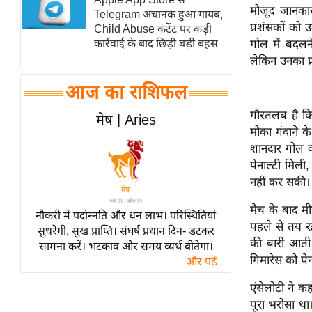
मौजूद जानकार
Telegram अचानक हुआ गायब,
स्तंभ
प्रशंसकों को 
Child Abuse कंटेंट पर कड़ी
एम.
कार्रवाई के बाद छिड़ी बड़ी बहस
गोल में बदलन
आर.
लेकिन उनका प्
आई.
आज का राशिफल
चाय पर
समीक्षा
गौरतलब है कि
मेष | Aries
मौका गंवाने के
धर्म
शानदार गोल क
ज्योतिष
पेनाल्टी मिल
प्रभु
नहीं कर सकी।
महिमा/
मैच के बाद मी
नौकरी में पदोन्नति और धन लाभ। परिस्थितियां
धर्मस्थल
पहले से तय रह
सुधरेगी, सुख प्राप्ति। संघर्ष प्रधान दिन- डटकर
व्रत
की बारी आती 
सामना करें। भटकाव और समय व्यर्थ बीतेगा।
त्योहार
गिमारेस को पेन
और पढ़ें
राशिफल
एंसेलोटी ने कह
विशेष
पूरा भरोसा था