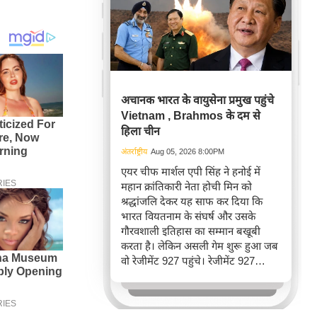
अचानक भारत के वायुसेना प्रमुख पहुंचे
Vietnam , Brahmos के दम से
हिला चीन
अंतर्राष्ट्रीय
Aug 05, 2026 8:00PM
एयर चीफ मार्शल एपी सिंह ने हनोई में
महान क्रांतिकारी नेता होची मिन को
श्रद्धांजलि देकर यह साफ कर दिया कि
भारत वियतनाम के संघर्ष और उसके
गौरवशाली इतिहास का सम्मान बखूबी
करता है। लेकिन असली गेम शुरू हुआ जब
वो रेजीमेंट 927 पहुंचे। रेजीमेंट 927
वियतनाम की वायुसेना की रीड है। यहां
एयर चीफ ने सीधे वियतनामी फाइटर
पायलट से बातचीत की। वियतनाम भी सुई