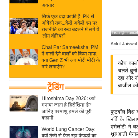
बजट
Hindi
अवतार
खेल
News
सिर्फ एक बंदा काफ़ी है: PK से
क्रिकेट
ओवैसी तक...कैसे अकेले दम पर
Hindi
IPL
राजनीति का रुख बदलने में लगे ये
Insta @mrancelo
'लोन वॉरियर्स'
Videos
2026
Ankit Jaiswal
क्राइम
Chai Par Sameeksha: PM
ने गाली देने वालों को किया माफ,
ई-पेपर
क्या Gen Z भी अब मोदी मोदी के
कोच कार्ल
मिसाल बेमिसाल
नारे लगाएंगे?
चलते ब्रू
शख्सियत
रहा और नॉ
यंग इंडिया
ट्रेंडिंग
ब्राजील क
साहित्य जगत
Hiroshima Day 2026: क्यों
ऑटो वर्ल्ड
मनाया जाता है हिरोशिमा डे?
जानिए परमाणु हमले की पूरी
फुटबॉल विश्व 
न्यूज ब्रीफ
कहानी
नॉर्वे के खि
मनोरंजन जगत
एंसेलोटी ने ब
World Lung Cancer Day:
बॉलीवुड
शुरुआती पेनाल
क्यों तेजी से फैल रहा फेफड़ों का