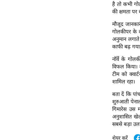
विश्लेषण
है तो कभी ग
की क्षमता पर 
ट्रेंडिंग
मौजूद जानकारी
Q
गोलकीपर के द
u
अनुमान लगाते 
i
काफी बढ़ गया औ
c
k
नॉर्वे के गो
L
विफल किया। द
i
टीम को क्वार्
n
शामिल रहा।
k
बता दें कि पां
s
शुरुआती पेनाल
गिमारेस उस म
विधानसभा
अनुशासित खेल
चुनाव
सबसे बड़ा उलट
फोटो
वीडियो
शेयर करें