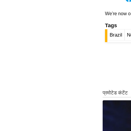
ऑडियो
We're now 
इंफ़ोग्राफ़िक
राज्यों से
Tags
शहरों से
Brazil
N
वेब स्टोरी
कार्टून
Short
Videos
iOS App
About us
Contact Editor
Advertise
Privacy Policy
Grievance
Redressal