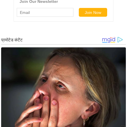
g
N
e
w
s
ला
इ
फ
स्टा
इ
ल
टे
क्नॉ
लॉ
जी
ब्यू
टी