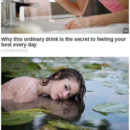
ति
ष
प्र
भु
म
हि
मा
/
ध
र्म
स्थ
ल
व्र
त
त्यो
हा
र