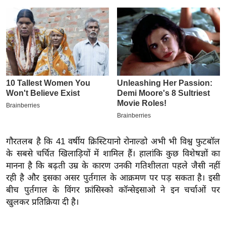
इ
म
ई
-
पे
प
र
मि
सा
ल
गौरतलब है कि 41 वर्षीय क्रिस्टियानो रोनाल्डो अभी भी विश्व फुटबॉल
के सबसे चर्चित खिलाड़ियों में शामिल हैं। हालांकि कुछ विशेषज्ञों का
बे
मानना है कि बढ़ती उम्र के कारण उनकी गतिशीलता पहले जैसी नहीं
मि
रही है और इसका असर पुर्तगाल के आक्रमण पर पड़ सकता है। इसी
सा
बीच पुर्तगाल के विंगर फ्रांसिस्को कॉन्सेइसाओ ने इन चर्चाओं पर
ल
खुलकर प्रतिक्रिया दी है।
श