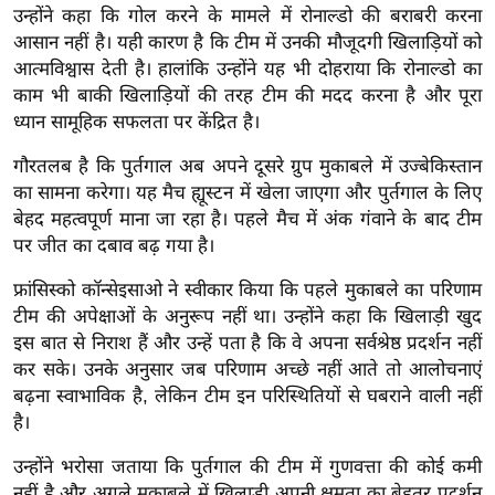
उन्होंने कहा कि गोल करने के मामले में रोनाल्डो की बराबरी करना
र्ल्ड
आसान नहीं है। यही कारण है कि टीम में उनकी मौजूदगी खिलाड़ियों को
न्यू
आत्मविश्वास देती है। हालांकि उन्होंने यह भी दोहराया कि रोनाल्डो का
ज
काम भी बाकी खिलाड़ियों की तरह टीम की मदद करना है और पूरा
ब्री
ध्यान सामूहिक सफलता पर केंद्रित है।
फ
गौरतलब है कि पुर्तगाल अब अपने दूसरे ग्रुप मुकाबले में उज्बेकिस्तान
म
का सामना करेगा। यह मैच ह्यूस्टन में खेला जाएगा और पुर्तगाल के लिए
नो
बेहद महत्वपूर्ण माना जा रहा है। पहले मैच में अंक गंवाने के बाद टीम
रं
पर जीत का दबाव बढ़ गया है।
ज
न
फ्रांसिस्को कॉन्सेइसाओ ने स्वीकार किया कि पहले मुकाबले का परिणाम
ज
टीम की अपेक्षाओं के अनुरूप नहीं था। उन्होंने कहा कि खिलाड़ी खुद
इस बात से निराश हैं और उन्हें पता है कि वे अपना सर्वश्रेष्ठ प्रदर्शन नहीं
ग
कर सके। उनके अनुसार जब परिणाम अच्छे नहीं आते तो आलोचनाएं
त
बढ़ना स्वाभाविक है, लेकिन टीम इन परिस्थितियों से घबराने वाली नहीं
बॉ
है।
ली
वु
उन्होंने भरोसा जताया कि पुर्तगाल की टीम में गुणवत्ता की कोई कमी
नहीं है और अगले मुकाबले में खिलाड़ी अपनी क्षमता का बेहतर प्रदर्शन