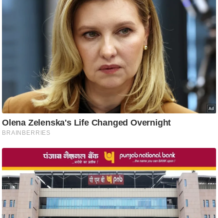
ष
ण
स
म
सा
म
यि
क
मा
तृ
भू
मि
स्तं
भ
ए
म
.