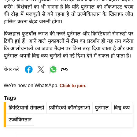
ड
करेंगे। विशेषज्ञों का भी मानना है कि यदि पुर्तगाल को नॉकआउट चरण
हॉ
की दौड़ में मजबूती से बने रहना है तो उज्बेकिस्तान के खिलाफ जीत
ली
हासिल करना बेहद जरूरी होगा।
वु
ड
फिलहाल फुटबॉल जगत की नजरें पुर्तगाल और क्रिस्टियानो रोनाल्डो पर
टिकी हुई हैं। आने वाले मुकाबलों में टीम का प्रदर्शन ही यह तय करेगा
फि
कि आलोचनाओं का जवाब मैदान पर किस तरह दिया जाता है और क्या
ल्म
पुर्तगाल अपनी विश्व कप चुनौती को नई दिशा देने में सफल हो पाता है।
स
मी
शेयर करें
क्षा
B
We're now on WhatsApp.
Click to join.
r
Tags
e
a
क्रिस्टियानो रोनाल्डो
फ्रांसिस्को कॉन्सेइसाओ
पुर्तगाल
विश्व कप
k
उज्बेकिस्तान
i
n