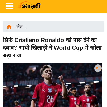
|
खेल
|
ता
सिर्फ Cristiano Ronaldo को पास देने का
ज़ा
ख
दबाव? साथी खिलाड़ी ने World Cup में खोला
ब
बड़ा राज
र
रा
ष्ट्री
य
अं
त
र्रा
ष्ट्री