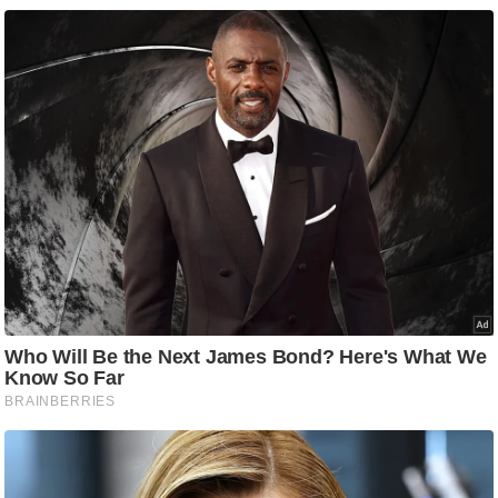
ट
ने
स
मं
त्रा
रि
ले
श
न
शि
प
रा
ज
नी
ति
वि
श्ले