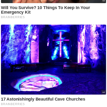
/
फै
श
न
घ
रे
लू
नु
स्खे
प
र्य
ट
न
स्थ
ल
फि