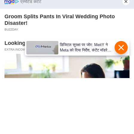
s
प्रमोटेड कंटेंट
a
l
Groom Splits Pants In Viral Wedding Photo
Disaster!
C
BUZZDAY
o
d
Looking For Extra Income Online?
डिजिटल सुरक्षा पर जोर: MeitY ने
e
EXTRA INCOME ONLINE
Meta को दिया निर्देश, कंटेंट मॉडरेशन
O
मजबूत करे
f
E
t
h
i
c
s
R
S
Remember Chaz Bono? You Better Sit Down