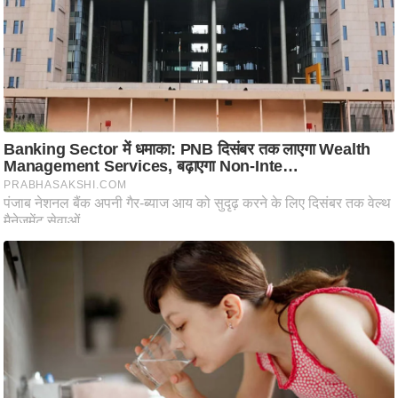
आ
र
.
आ
ई
.
चा
य
प
र
स
मी
क्षा
ध
र्म
ज्यो