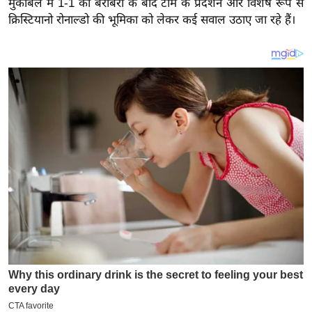
मुकाबले में 1-1 की बराबरी के बाद टीम के प्रदर्शन और विशेष रूप से
य
क्रिस्टियानो रोनाल्डो की भूमिका को लेकर कई सवाल उठाए जा रहे हैं।
ब
ज
ट
खे
ल
क्रि
के
ट
I
P
L
2
0
2
6
क्रा