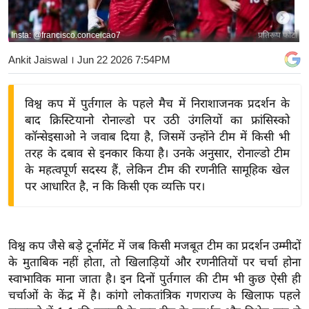
य
बि
Insta: @francisco.conceicao7
प्रतिरूप फोटो
ज़
Ankit Jaiswal
। Jun 22 2026 7:54PM
ने
स
विश्व कप में पुर्तगाल के पहले मैच में निराशाजनक प्रदर्शन के
उ
बाद क्रिस्टियानो रोनाल्डो पर उठी उंगलियों का फ्रांसिस्को
द्यो
कॉन्सेइसाओ ने जवाब दिया है, जिसमें उन्होंने टीम में किसी भी
ग
तरह के दबाव से इनकार किया है। उनके अनुसार, रोनाल्डो टीम
ज
के महत्वपूर्ण सदस्य हैं, लेकिन टीम की रणनीति सामूहिक खेल
ग
पर आधारित है, न कि किसी एक व्यक्ति पर।
त
वि
शे
विश्व कप जैसे बड़े टूर्नामेंट में जब किसी मजबूत टीम का प्रदर्शन उम्मीदों
ष
के मुताबिक नहीं होता, तो खिलाड़ियों और रणनीतियों पर चर्चा होना
ज्ञ
स्वाभाविक माना जाता है। इन दिनों पुर्तगाल की टीम भी कुछ ऐसी ही
रा
चर्चाओं के केंद्र में है। कांगो लोकतांत्रिक गणराज्य के खिलाफ पहले