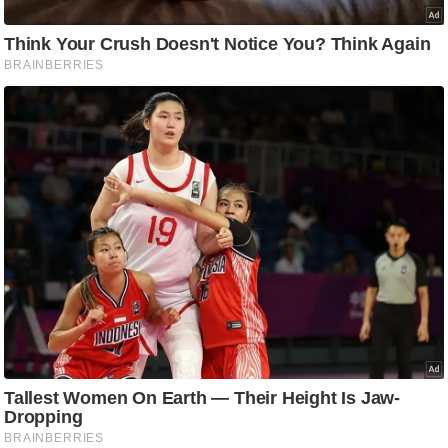
g
N
e
w
s
ला
इ
फ
स्टा
इ
ल
टे
क्नॉ
लॉ
जी
ब्यू
टी