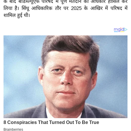
के बाद बीडब्ल्यूएफ परिषद में पूर्ण मतदान का अधिकार हासिल कर
य
लिया है। सिंधू आधिकारिक तौर पर 2025 के आखिर में परिषद में
ब
शामिल हुई थी।
ज
ट
खे
ल
क्रि
के
ट
I
P
L
2
0
2
6
क्रा