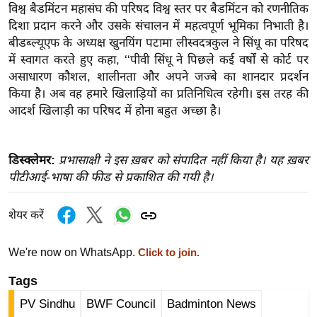
ख्सि
विश्व बैडमिंटन महासंघ की परिषद विश्व स्तर पर बैडमिंटन को रणनीतिक
य
दिशा प्रदान करने और उसके संचालन में महत्वपूर्ण भूमिका निभाती है।
त
बीडब्ल्यूएफ के अध्यक्ष खुनयिंग पटामा लीस्वदत्रकुल ने सिंधू का परिषद
में स्वागत करते हुए कहा, ‘‘पीवी सिंधू ने पिछले कई वर्षों से कोर्ट पर
यं
असाधारण कौशल, शालीनता और अपने जज्बे का शानदार प्रदर्शन
ग
किया है। अब वह हमारे खिलाड़ियों का प्रतिनिधित्व रहेगी। इस तरह की
इं
आदर्श खिलाड़ी का परिषद में होना बहुत अच्छा है।
डि
या
सा
डिस्क्लेमर:
प्रभासाक्षी ने इस ख़बर को संपादित नहीं किया है। यह ख़बर
पीटीआई-भाषा की फीड से प्रकाशित की गयी है।
हि
त्य
ज
शेयर करें
ग
त
We're now on WhatsApp.
Click to join.
ऑ
Tags
टो
PV Sindhu
BWF Council
Badminton News
व