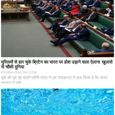
आ
र
.
आ
ई
.
चा
य
प
र
स
मी
क्षा
ध
र्म
ज्यो