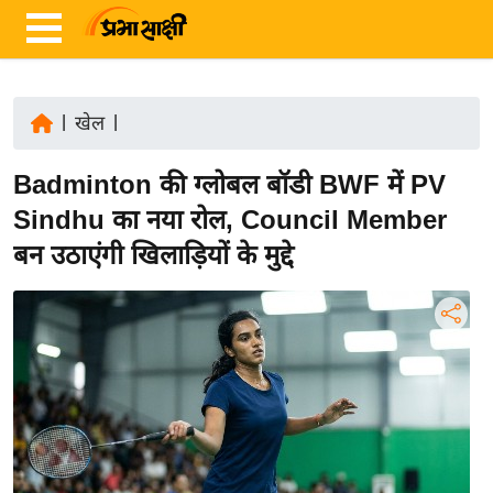
|
खेल
|
ता
Badminton की ग्लोबल बॉडी BWF में PV
ज़ा
ख
Sindhu का नया रोल, Council Member
ब
बन उठाएंगी खिलाड़ियों के मुद्दे
र
रा
ष्ट्री
य
अं
त
र्रा
ष्ट्री