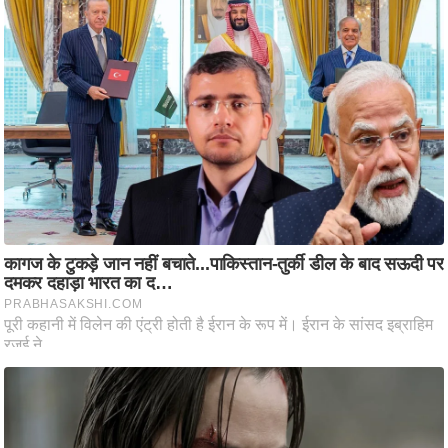
ट
ने
स
मं
त्रा
रि
ले
श
न
शि
प
रा
ज
नी
ति
वि
श्ले