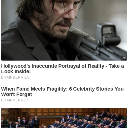
ष
ण
स
म
सा
म
यि
क
मा
तृ
भू
मि
स्तं
भ
ए
म
.