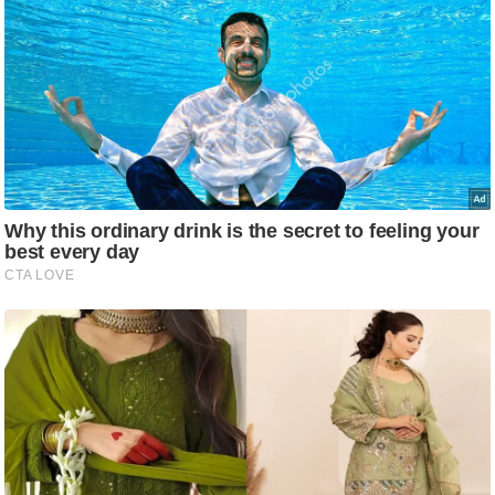
ति
ष
प्र
भु
म
हि
मा
/
ध
र्म
स्थ
ल
व्र
त
त्यो
हा
र