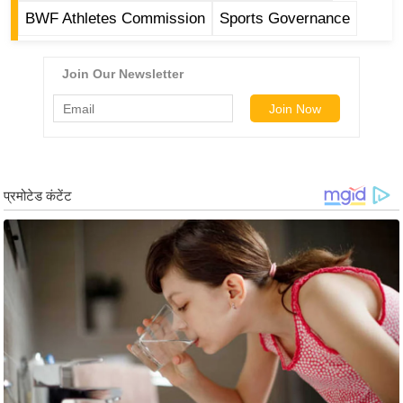
र्ल्ड
BWF Athletes Commission
Sports Governance
न्यू
ज
ब्री
फ
म
नो
रं
ज
न
ज
ग
त
बॉ
ली
वु