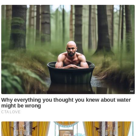
/
फै
श
न
घ
रे
लू
नु
स्खे
प
र्य
ट
न
स्थ
ल
फि