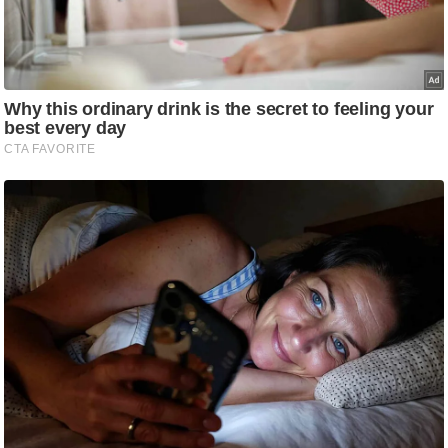
ड
हॉ
ली
वु
ड
फि
ल्म
स
मी
क्षा
B
r
e
a
k
i
n