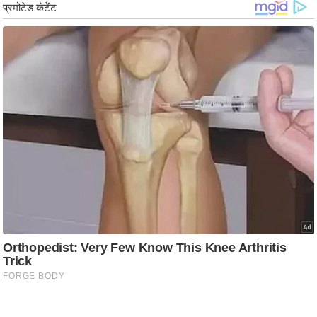
ड
हॉ
ली
वु
ड
फि
ल्म
स
मी
क्षा
B
r
e
a
k
i
n