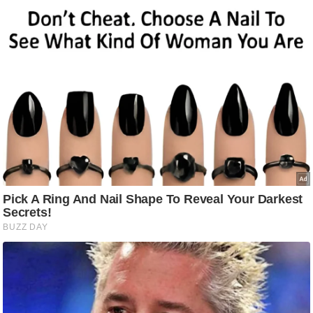
g
N
e
w
s
ला
इ
फ
स्टा
इ
ल
टे
क्नॉ
लॉ
जी
ब्यू
टी