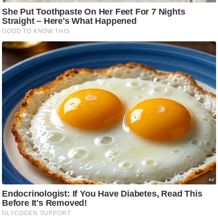
आ
र
.
आ
ई
.
चा
य
प
र
स
मी
क्षा
ध
र्म
ज्यो