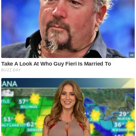
/
फै
श
न
घ
रे
लू
नु
स्खे
प
र्य
ट
न
स्थ
ल
फि