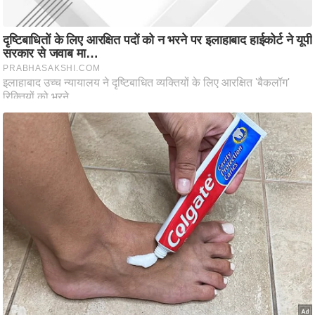
ष
ण
स
म
सा
म
यि
क
मा
तृ
भू
मि
स्तं
भ
ए
म
.