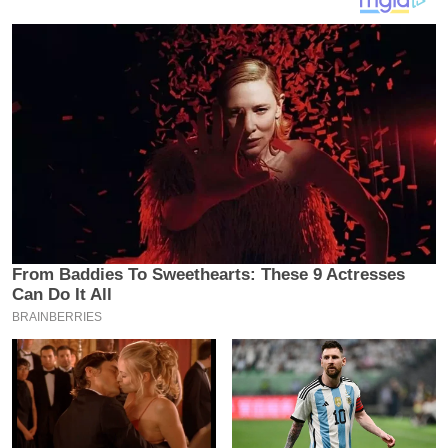
य
ब
ज
ट
खे
ल
क्रि
के
ट
I
P
L
2
0
2
6
क्रा