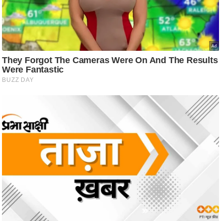
ट
ने
स
मं
त्रा
रि
ले
श
न
शि
प
रा
ज
नी
ति
वि
श्ले