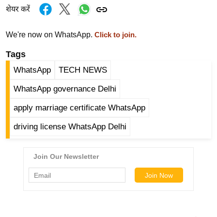
र्ल्ड
शेयर करें
न्यू
We're now on WhatsApp.
ज
Click to join.
ब्री
Tags
फ
WhatsApp
TECH NEWS
म
नो
WhatsApp governance Delhi
रं
apply marriage certificate WhatsApp
ज
न
driving license WhatsApp Delhi
ज
ग
त
बॉ
ली
वु