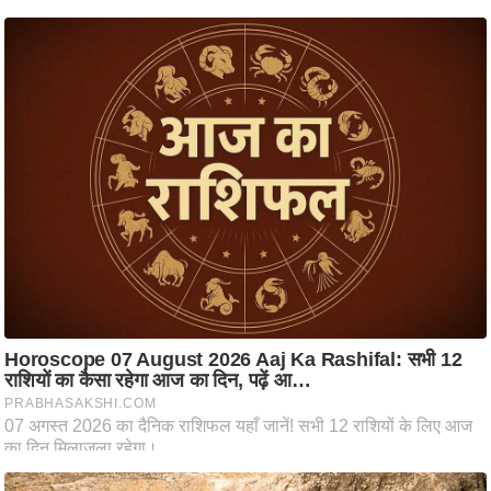
ति
ष
प्र
भु
म
हि
मा
/
ध
र्म
स्थ
ल
व्र
त
त्यो
हा
र