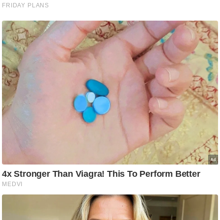
ति
ष
प्र
भु
म
हि
मा
/
ध
र्म
स्थ
ल
व्र
त
त्यो
हा
र