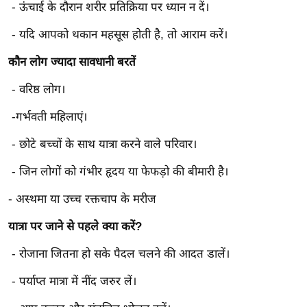
ट
- ऊंचाई के दौरान शरीर प्रतिक्रिया पर ध्यान न दें।
ने
- यदि आपको थकान महसूस होती है, तो आराम करें।
स
मं
कौन लोग ज्यादा सावधानी बरतें
त्रा
- वरिष्ठ लोग।
रि
ले
-गर्भवती महिलाएं।
श
- छोटे बच्चों के साथ यात्रा करने वाले परिवार।
न
शि
- जिन लोगों को गंभीर हृदय या फेफड़ो की बीमारी है।
प
- अस्थमा या उच्च रक्तचाप के मरीज
रा
ज
यात्रा पर जाने से पहले क्या करें?
नी
- रोजाना जितना हो सके पैदल चलने की आदत डालें।
ति
वि
- पर्याप्त मात्रा में नींद जरुर लें।
श्ले