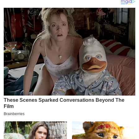
य
ब
ज
ट
खे
ल
क्रि
के
ट
I
P
L
2
0
2
6
क्रा