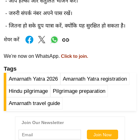
- आप हल्का और संतुलित भोजन करें।
ष
ण
- जरुरी संपर्क नंबर अपने पास रखें।
स
- जितना हो सके ग्रुप यात्रा करें, क्योंकि यह सुरक्षित हो सकता है।
म
सा
शेयर करें
म
यि
We're now on WhatsApp.
Click to join.
क
Tags
मा
Amarnath Yatra 2026
Amarnath Yatra registration
तृ
भू
Hindu pilgrimage
Pilgrimage preparation
मि
Amarnath travel guide
स्तं
भ
ए
म
.