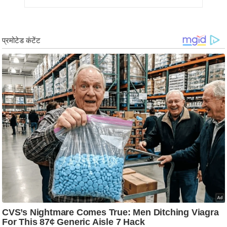
आ
र
.
आ
ई
.
चा
य
प
र
स
मी
क्षा
ध
र्म
ज्यो