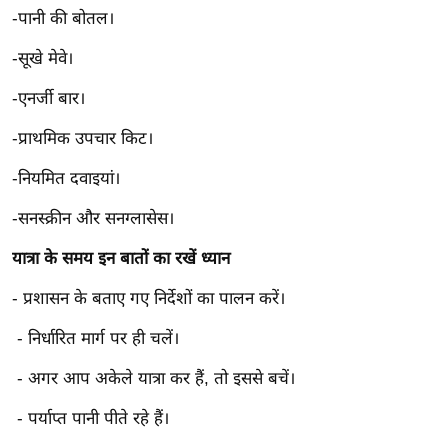
/
-पानी की बोतल।
फै
-सूखे मेवे।
श
न
-एनर्जी बार।
घ
-प्राथमिक उपचार किट।
रे
लू
-नियमित दवाइयां।
नु
-सनस्क्रीन और सनग्लासेस।
स्खे
यात्रा के समय इन बातों का रखें ध्यान
प
र्य
- प्रशासन के बताए गए निर्देशों का पालन करें।
ट
- निर्धारित मार्ग पर ही चलें।
न
स्थ
- अगर आप अकेले यात्रा कर हैं, तो इससे बचें।
ल
- पर्याप्त पानी पीते रहे हैं।
फि