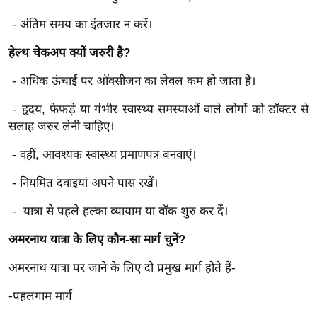
र्ल्ड
- अंतिम समय का इंतजार न करें।
न्यू
ज
हेल्थ चेकअप क्यों जरुरी है?
ब्री
- अधिक ऊंचाई पर ऑक्सीजन का लेवल कम हो जाता है।
फ
- हृदय, फेफड़े या गंभीर स्वास्थ्य समस्याओं वाले लोगों को डॉक्टर से
म
सलाह जरुर लेनी चाहिए।
नो
रं
- वहीं, आवश्यक स्वास्थ्य प्रमाणपत्र बनवाएं।
ज
- नियमित दवाइयां अपने पास रखें।
न
ज
- यात्रा से पहले हल्का व्यायाम या वॉक शुरु कर दें।
ग
त
अमरनाथ यात्रा के लिए कौन-सा मार्ग चुनें?
बॉ
अमरनाथ यात्रा पर जाने के लिए दो प्रमुख मार्ग होते हैं-
ली
-पहलगाम मार्ग
वु