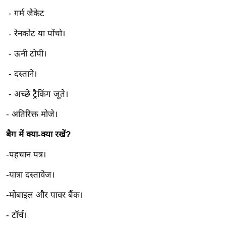
g
- गर्म जैकेट
N
e
- रेनकोट या पोंचो।
w
- ऊनी टोपी।
s
ला
- दस्ताने।
इ
- अच्छे ट्रैकिंग जूते।
फ
स्टा
- अतिरिक्त मोजे।
इ
बैग में क्या-क्या रखें?
ल
टे
-पहचान पत्र।
क्नॉ
-यात्रा दस्तावेज।
लॉ
जी
-मोबाइल और पावर बैंक।
ब्यू
-
टॉर्च।
टी