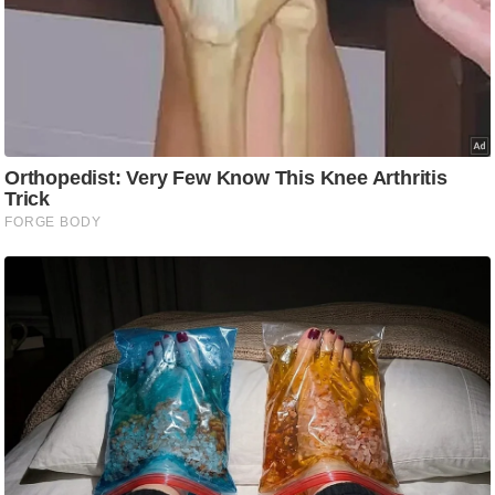
/
फै
श
न
घ
रे
लू
नु
स्खे
प
र्य
ट
न
स्थ
ल
फि