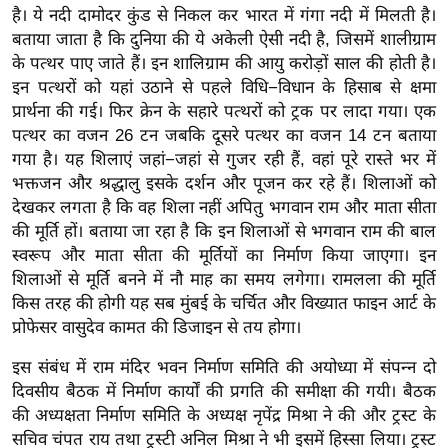
है। ये नदी दामोदर कुंड से निकल कर भारत में गंगा नदी में मिलती है।
र्ल्ड
बताया जाता है कि दुनिया की ये अकेली ऐसी नदी है, जिसमें शालीग्राम
न्यू
के पत्थर पाए जाते हैं। इन शालिग्राम की आयु करोड़ों साल की होती है।
ज
इन पत्थरों को यहां उठाने से पहले विधि−विधान के हिसाब से क्षमा
ब्री
प्रार्थना की गई। फिर क्रेन के सहारे पत्थरों को ट्रक पर लादा गया। एक
फ
पत्थर का वजन 26 टन जबकि दूसरे पत्थर का वजन 14 टन बताया
म
गया है। यह शिलाएं जहां−जहां से गुजर रही हैं, वहां पूरे रास्ते भर में
नो
भक्तजन और श्रद्धालु इसके दर्शन और पूजन कर रहे हैं। शिलाओं को
देखकर लगता है कि वह शिला नहीं अपितु भगवान राम और माता सीता
रं
की मूर्ति हों। बताया जा रहा है कि इन शिलाओं से भगवान राम की बाल
ज
स्वरूप और माता सीता की मूर्तियों का निर्माण किया जाएगा। इन
न
शिलाओं से मूर्ति बनने में नौ माह का समय लगेगा। रामलला की मूर्ति
ज
किस तरह की होगी यह सब मुंबई के चर्चित और विख्यात फाइन आर्ट के
ग
प्रोफेसर वासुदेव कामत की डिजाइन से तय होगा।
त
इस संबंध में राम मंदिर भवन निर्माण समिति की अयोध्या में संपन्न दो
बॉ
दिवसीय बैठक में निर्माण कार्यों की प्रगति की समीक्षा की गयी। बैठक
ली
की अध्यक्षता निर्माण समिति के अध्यक्ष नृपेंद्र मिश्रा ने की और ट्रस्ट के
वु
सचिव चंपत राय तथा ट्रस्टी अनिल मिश्रा ने भी इसमें हिस्सा लिया। ट्रस्ट