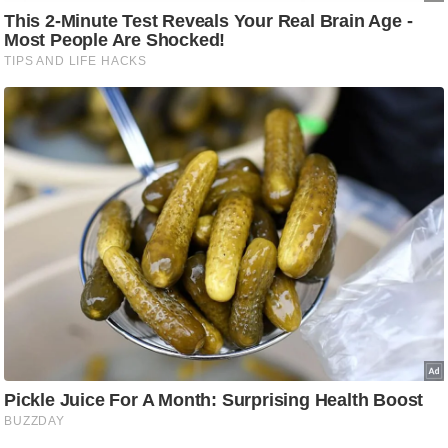
ष
ण
स
म
सा
म
यि
क
मा
तृ
भू
मि
स्तं
भ
ए
म
.