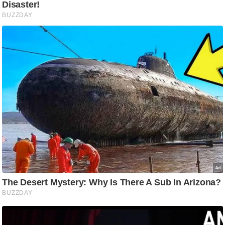
ति
ष
प्र
भु
म
हि
मा
/
ध
र्म
स्थ
ल
व्र
त
त्यो
हा
र