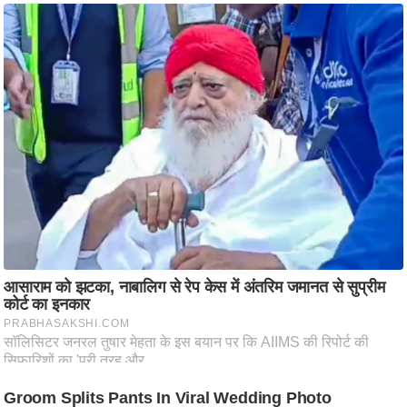
आ
र
.
आ
ई
.
चा
य
प
र
स
मी
क्षा
ध
र्म
ज्यो