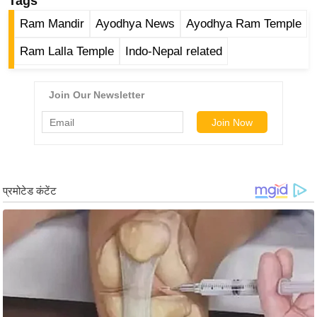
Tags
g
Ram Mandir
Ayodhya News
Ayodhya Ram Temple
N
e
Ram Lalla Temple
Indo-Nepal related
w
s
ला
इ
फ
स्टा
इ
ल
टे
क्नॉ
लॉ
जी
ब्यू
टी