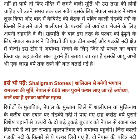
ख्सि
नहीं हो पाये तो फिर मंदिर में लगने वाली मूर्ति भी उस तरह की होनी
य
चाहिए जो उतने समय तक चल सके। इसके लिए नेपाल सरकार ने मंथन
त
शुरू किया और बाद में कैबिनेट की बैठक में पवित्र काली गंडकी नदी के
किनारे निकलने वाले शालीग्राम के पत्थरों को अयोध्या भेजने के लिए
यं
अपनी सहमति दे दी। सहमति के बाद इस तरह के पत्थर को ढूंढ़ने के
ग
लिए नेपाल सरकार ने विशेषज्ञों की एक टीम बनाई और गंडकी नदी क्षेत्र
इं
में भेजी। इस टीम ने अयोध्या भेजने के लिए जिन दो पत्थर का चयन
डि
किया वह छह करोड़ साल पुराने हैं। बताया जा रहा है इसकी आयु अभी
या
भी एक लाख वर्ष तक रहने की बात बताई गई है।
सा
हि
इसे भी पढ़ें:
Shaligram Stones | शालिग्राम से बनेगी भगवान
त्य
रामलला की मूर्ति, नेपाल से 600 साल पुराने पत्थर लाए जा रहे अयोध्या,
ज
जानें क्या है इसका धार्मिक महत्व
ग
रिपोर्टों के मुताबिक, नेपाल के मुस्तांग जिले में शालीग्राम या मुक्तिनाथ
त
के करीब एक स्थान पर गंडकी नदी में पाए गए छह करोड़ वर्ष पुराने
ऑ
विशेष चट्टानों से पत्थरों के दो बड़े टुकड़े बुधवार को नेपाल से रवाना कर
टो
दिये गये हैं जो इस सप्ताह बृहस्पतिवार को अयोध्या पहुंचेंगे। जिस काली
व
गंडकी नदी के किनारे से ये पत्थर लिये गए हैं, वो नेपाल की पवित्र नदी