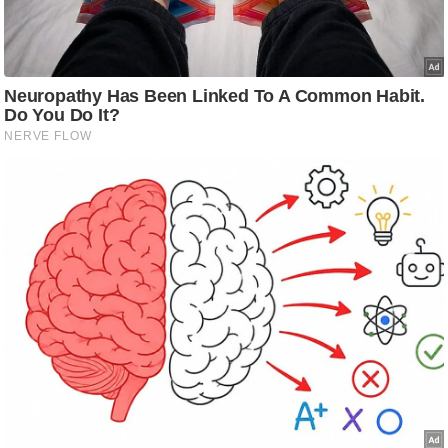
ट
ने
स
मं
त्रा
रि
ले
श
न
शि
प
रा
ज
नी
ति
वि
श्ले