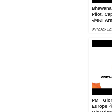
ऑडियो
Bhawana 
इंफ़ोग्राफ़िक
Pilot, Ca
संभाला Ar
राज्यों से
शहरों से
8/7/2026 12
वेब स्टोरी
कार्टून
Short
Videos
iOS App
About us
Contact Editor
Advertise
Privacy Policy
PM Giorg
Grievance
Europe के 
Redressal