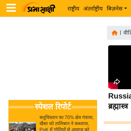
राष्ट्रीय
अंतर्राष्ट्रीय
बिज़नेस
Latest
ता
News
|
वीड
ज़ा
in
ख
Hindi
ब
र
Hindi
राष्ट्रीय
News
अंतर्राष्ट्रीय
Live
बिज़नेस
Russia
उद्योग
Breaking
ब्रह्मास्त्र
स्पेशल रिपोर्ट
जगत
News in
विशेषज्ञ
Hindi
बलूचिस्तान का 70% क्षेत्र गंवाया,
राय
खैबर को तालिबान ने कब्जाया,
PoK में गोलियों से आवाज को