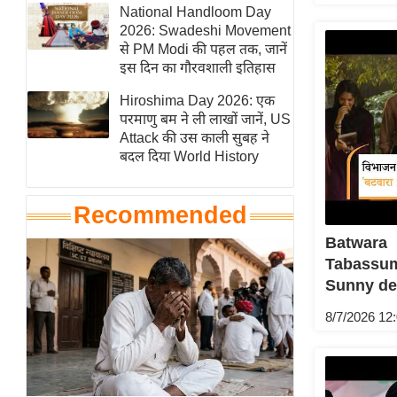
हॉलीवुड
National Handloom Day
2026: Swadeshi Movement
फिल्म समीक्षा
से PM Modi की पहल तक, जानें
Breaking
इस दिन का गौरवशाली इतिहास
News
Hiroshima Day 2026: एक
लाइफस्टाइल
परमाणु बम ने ली लाखों जानें, US
Attack की उस काली सुबह ने
टेक्नॉलॉजी
बदल दिया World History
ब्यूटी/फैशन
घरेलू नुस्खे
Recommended
पर्यटन स्थल
Batwara
फिटनेस मंत्रा
Tabassu
रिलेशनशिप
Sunny deo
राजनीति
8/7/2026 12
विश्लेषण
समसामयिक
मातृभूमि