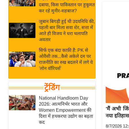
बजट
Hindi
दबाया, किस पाकिस्तान पर हुकूमत
खेल
News
कर रहे मुनीर-शहबाज?
क्रिकेट
जुबान बिगड़ी हुई थी उदयनिधि की,
Hindi
IPL
पहली बार मिला सवा शेर, सत्ता में
आते ही विजय ने धरा थलापति
Videos
2026
अवतार
क्राइम
सिर्फ एक बंदा काफ़ी है: PK से
ई-पेपर
ओवैसी तक...कैसे अकेले दम पर
मिसाल बेमिसाल
राजनीति का रुख बदलने में लगे ये
'लोन वॉरियर्स'
शख्सियत
यंग इंडिया
ट्रेंडिंग
साहित्य जगत
ऑटो वर्ल्ड
National Handloom Day
2026: आत्मनिर्भर भारत और
न्यूज ब्रीफ
'मैं अभी ज
Women Empowerment की
मनोरंजन जगत
नया इतिहा
दिशा में हथकरघा उद्योग का बढ़ता
कद
बॉलीवुड
8/7/2026 12