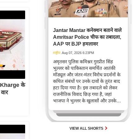
Jantar Mantar कनेक्शन बताने वाले
Amritsar Police चीफ का तबादला,
AAP पर BJP हमलावर
राष्ट्रीय
Aug 07, 2026 6:23PM
अमृतसर पुलिस कमिश्नर गुरप्रीत सिंह
भुल्लर को पाकिस्तान समर्थित आतंकी
मॉड्यूल और जंतर-मंतर विरोध प्रदर्शनों के
कथित संबंधों पर उनके दावों के तुरंत बाद
र! Kharge के
हटा दिया गया है। इस तबादले को लेकर
 वार
राजनीतिक विवाद छिड़ गया है, जहां
भाजपा ने भुल्लर के खुलासों और उनके
हटाए जाने के समय पर सवाल उठाए हैं।
पंजाब सरकार ने बाद में स्पष्ट किया कि
भुल्लर ने प्रदर्शनकारियों के आतंकी मॉड्यूल
से संबंध का दावा नहीं किया था।
VIEW ALL SHORTS