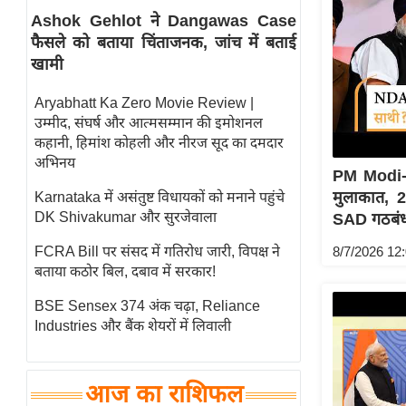
Ashok Gehlot ने Dangawas Case
स्तंभ
फैसले को बताया चिंताजनक, जांच में बताई
एम.
खामी
आर.
आई.
Aryabhatt Ka Zero Movie Review |
उम्मीद, संघर्ष और आत्मसम्मान की इमोशनल
चाय पर
कहानी, हिमांश कोहली और नीरज सूद का दमदार
समीक्षा
अभिनय
PM Modi-S
धर्म
मुलाकात, 
Karnataka में असंतुष्ट विधायकों को मनाने पहुंचे
ज्योतिष
DK Shivakumar और सुरजेवाला
SAD गठबंध
प्रभु
8/7/2026 12
FCRA Bill पर संसद में गतिरोध जारी, विपक्ष ने
महिमा/
बताया कठोर बिल, दबाव में सरकार!
धर्मस्थल
BSE Sensex 374 अंक चढ़ा, Reliance
व्रत
Industries और बैंक शेयरों में लिवाली
त्योहार
राशिफल
आज का राशिफल
विशेष