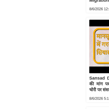
Migration
Code Of Ethics
8/6/2026 12
RSS
Our Team
Expert Panel
Loksabhachunav
Android App
Sansad D
की मांग प
चोरी पर संस
8/6/2026 5: