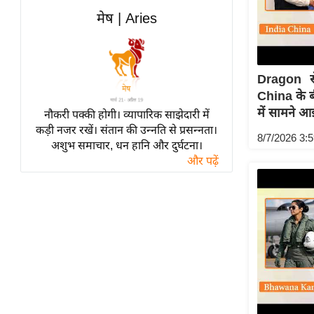
विश्लेषण
मेष | Aries
ट्रेंडिंग
Q
Dragon से
u
China के बी
i
में सामने आ
नौकरी पक्की होगी। व्यापारिक साझेदारी में
c
कड़ी नजर रखें। संतान की उन्नति से प्रसन्नता।
k
8/7/2026 3:
अशुभ समाचार, धन हानि और दुर्घटना।
L
और पढ़ें
i
n
k
s
विधानसभा
चुनाव
फोटो
वीडियो