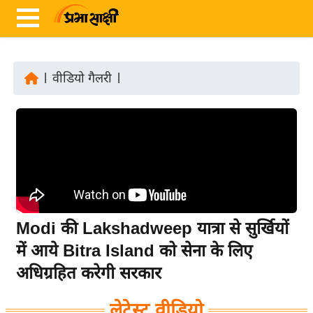
|
वीडियो गैलरी
|
ता
ज़ा
ख
ब
र
रा
ष्ट्री
Modi की Lakshadweep यात्रा से सुर्खियों
य
में आये Bitra Island को सेना के लिए
अं
अधिग्रहित करेगी सरकार
त
र्रा
लेटेस्ट वीडियो
ष्ट्री