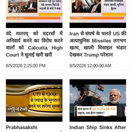
/
फै
श
न
वंदे मातरम् को मदरसों में
Iran से संघर्ष के चलते US की
घ
अनिवार्य करने का विरोध करने
अत्याधुनिक Missiles लगभग
रे
वालों को Calcutta High
खत्म, खाली मिसाइल भंडार
लू
Court ने सुनाई खरी खरी
देखकर Trump परेशान
नु
8/5/2026 2:25:00 PM
8/5/2026 12:00:00 AM
स्खे
प
र्य
ट
न
स्थ
ल
फि
Prabhasakshi
Indian Ship Sinks After