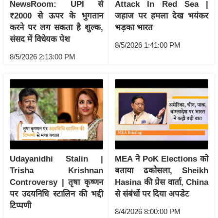
ट
NewsRoom: UPI से
Attack In Red Sea |
ने
₹2000 से ऊपर के भुगतान
जहाज पर हमला देख भयंकर
स
करने पर लग सकता है शुल्क,
भड़का भारत
मं
संसद में विधेयक पेश
8/5/2026 1:41:00 PM
त्रा
8/5/2026 2:13:00 PM
रि
ले
श
न
शि
प
रा
ज
Udayanidhi Stalin |
MEA ने PoK Elections को
नी
Trisha Krishnan
बताया ढकोसला, Sheikh
Controversy | तृषा कृष्णन
Hasina की प्रेस वार्ता, China
ति
पर उदयनिधि स्टालिन की भद्दी
से संबंधों पर दिया अपडेट
वि
टिप्पणी
श्ले
8/4/2026 8:00:00 PM