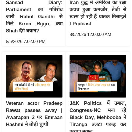
ड
Sansad Diary:
Iran युद्ध में अमेरिका का रक्षा
हॉ
Parliament का गतिरोध
कवच हुआ कमजोर, तेजी से
जारी, Rahul Gandhi से
खत्म हो रही हैं घातक मिसाइलें
ली
मिले Kiren Rijiju; क्या
I Podcast
वु
Shah देंगे बयान?
ड
8/5/2026 12:00:00 AM
फि
8/5/2026 7:02:00 PM
ल्म
स
मी
क्षा
B
r
e
Veteran actor Pradeep
J&K Politics में उबाल,
a
Rawat passes away |
Congress-NC मना रहे
k
Awarapan 2 पर Emraan
Black Day, Mehbooba ने
i
Hashmi ने तोड़ी चुप्पी
Tiranga उलटा पकड़ कर
n
कराया बवाल