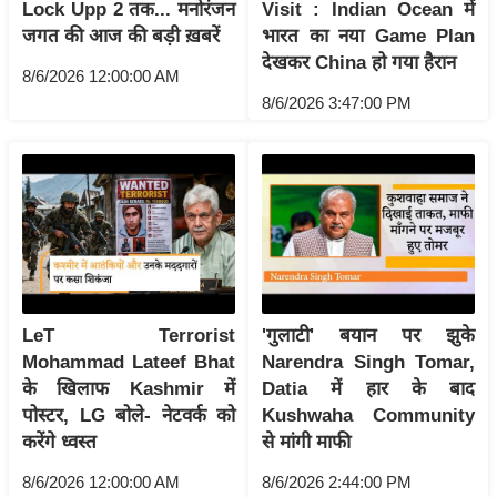
Lock Upp 2 तक... मनोरंजन
Visit : Indian Ocean में
इ
जगत की आज की बड़ी ख़बरें
भारत का नया Game Plan
म
देखकर China हो गया हैरान
8/6/2026 12:00:00 AM
ई
8/6/2026 3:47:00 PM
-
पे
प
र
मि
सा
ल
LeT Terrorist
'गुलाटी' बयान पर झुके
बे
Mohammad Lateef Bhat
Narendra Singh Tomar,
मि
के खिलाफ Kashmir में
Datia में हार के बाद
सा
पोस्टर, LG बोले- नेटवर्क को
Kushwaha Community
करेंगे ध्वस्त
से मांगी माफी
ल
श
8/6/2026 12:00:00 AM
8/6/2026 2:44:00 PM