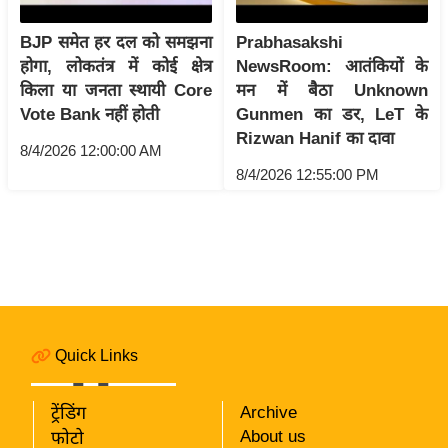
i
c
BJP समेत हर दल को समझना
Prabhasakshi
k
होगा, लोकतंत्र में कोई क्षेत्र
NewsRoom: आतंकियों के
L
किला या जनता स्थायी Core
मन में बैठा Unknown
i
Vote Bank नहीं होती
Gunmen का डर, LeT के
n
Rizwan Hanif का दावा
8/4/2026 12:00:00 AM
k
8/4/2026 12:55:00 PM
s
वि
धा
न
स
भा
Quick Links
चु
ना
व
ट्रेंडिंग
Archive
About us
फोटो
फो