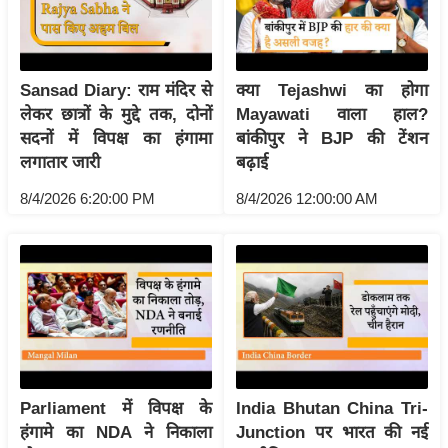
आ
र
.
Sansad Diary: राम मंदिर से
क्या Tejashwi का होगा
आ
लेकर छात्रों के मुद्दे तक, दोनों
Mayawati वाला हाल?
ई
सदनों में विपक्ष का हंगामा
बांकीपुर ने BJP की टेंशन
.
लगातार जारी
बढ़ाई
चा
8/4/2026 6:20:00 PM
8/4/2026 12:00:00 AM
य
प
र
स
मी
क्षा
ध
र्म
Parliament में विपक्ष के
India Bhutan China Tri-
ज्यो
हंगामे का NDA ने निकाला
Junction पर भारत की नई