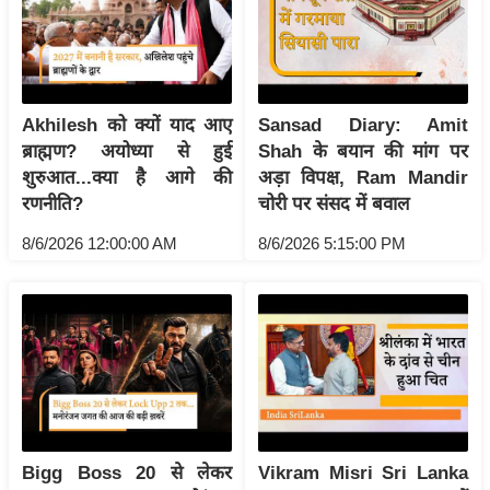
य
ब
ज
ट
Akhilesh को क्यों याद आए
Sansad Diary: Amit
खे
ब्राह्मण? अयोध्या से हुई
Shah के बयान की मांग पर
ल
शुरुआत...क्या है आगे की
अड़ा विपक्ष, Ram Mandir
क्रि
रणनीति?
चोरी पर संसद में बवाल
के
8/6/2026 12:00:00 AM
8/6/2026 5:15:00 PM
ट
I
P
L
2
0
2
6
Bigg Boss 20 से लेकर
Vikram Misri Sri Lanka
क्रा