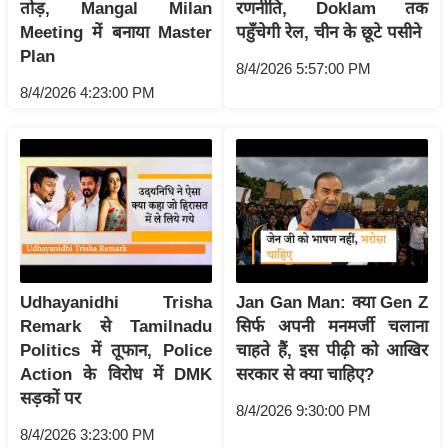
ति
तोड़, Mangal Milan
रणनीति, Doklam तक
Meeting में बनाया Master
पहुँचेगी रेल, चीन के छूटे पसीने
ष
Plan
प्र
8/4/2026 5:57:00 PM
भु
8/4/2026 4:23:00 PM
म
हि
मा
/
ध
र्म
स्थ
ल
Udhayanidhi Trisha
Jan Gan Man: क्या Gen Z
Remark से Tamilnadu
सिर्फ अपनी मनमर्जी चलाना
व्र
Politics में तूफान, Police
चाहते हैं, इस पीढ़ी को आखिर
त
Action के विरोध में DMK
सरकार से क्या चाहिए?
त्यो
सड़कों पर
हा
8/4/2026 9:30:00 PM
र
8/4/2026 3:23:00 PM