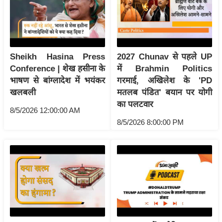
र्ल्ड
न्यू
ज
ब्री
Sheikh Hasina Press
2027 Chunav से पहले UP
फ
Conference | शेख हसीना के
में Brahmin Politics
म
भाषण से बांग्लादेश में भयंकर
गरमाई, अखिलेश के 'PD
नो
खलबली
मतलब पंडित' बयान पर योगी
रं
का पलटवार
8/5/2026 12:00:00 AM
ज
8/5/2026 8:00:00 PM
न
ज
ग
त
बॉ
ली
वु