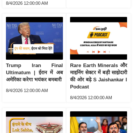
ष
8/4/2026 12:00:00 AM
ण
स
म
सा
म
यि
क
Trump Iran Final
Rare Earth Minerals और
मा
Ultimatum | ईरान में अब
माइनिंग सेक्टर में बड़ी साझेदारी
तृ
अमेरिका करेगा भयंकर बमबारी
की ओर बढ़े S Jaishankar I
भू
Podcast
8/4/2026 12:00:00 AM
मि
8/4/2026 12:00:00 AM
स्तं
भ
ए
म
.