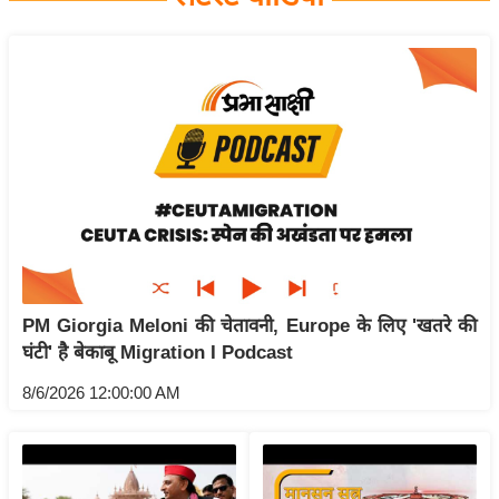
य
बि
ज़
ने
स
उ
द्यो
ग
ज
ग
PM Giorgia Meloni की चेतावनी, Europe के लिए 'खतरे की
त
घंटी' है बेकाबू Migration I Podcast
वि
शे
8/6/2026 12:00:00 AM
ष
ज्ञ
रा