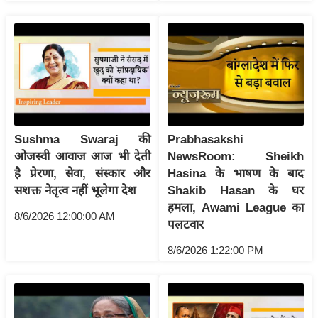
ख्सि
य
त
यं
ग
इं
डि
या
Sushma Swaraj की
Prabhasakshi
ओजस्वी आवाज आज भी देती
NewsRoom: Sheikh
सा
है प्रेरणा, सेवा, संस्कार और
Hasina के भाषण के बाद
हि
सशक्त नेतृत्व नहीं भूलेगा देश
Shakib Hasan के घर
त्य
हमला, Awami League का
ज
8/6/2026 12:00:00 AM
पलटवार
ग
8/6/2026 1:22:00 PM
त
ऑ
टो
व