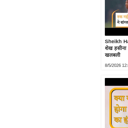
Code Of Ethics
RSS
Our Team
Expert Panel
Sheikh H
Loksabhachunav
शेख हसीना क
Android App
खलबली
8/5/2026 12