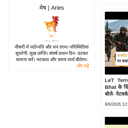
विश्लेषण
मेष | Aries
ट्रेंडिंग
Q
u
i
c
नौकरी में पदोन्नति और धन लाभ। परिस्थितियां
सुधरेगी, सुख प्राप्ति। संघर्ष प्रधान दिन- डटकर
k
सामना करें। भटकाव और समय व्यर्थ बीतेगा।
L
और पढ़ें
i
n
LeT Terr
k
Bhat के ख
s
बोले- नेटवर्क
विधानसभा
8/6/2026 12
चुनाव
फोटो
वीडियो