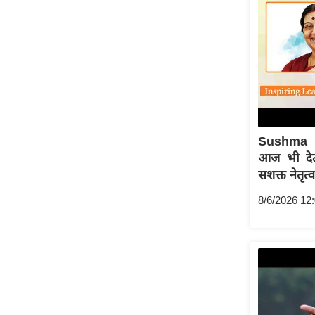
ऑडियो
इंफ़ोग्राफ़िक
राज्यों से
शहरों से
वेब स्टोरी
कार्टून
Sushma 
Short
आज भी देती
Videos
सशक्त नेतृत्
iOS App
8/6/2026 12
About us
Contact Editor
Advertise
Privacy Policy
Grievance
Redressal