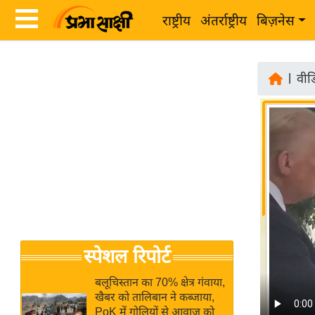
राष्ट्रीय
अंतर्राष्ट्रीय
बिज़नेस
Latest
ता
News
|
वीड
ज़ा
in
ख
Hindi
ब
र
Hindi
राष्ट्रीय
News
अंतर्राष्ट्रीय
Live
बिज़नेस
उद्योग
Breaking
स्पेशल रिपोर्ट
जगत
News in
विशेषज्ञ
Hindi
बलूचिस्तान का 70% क्षेत्र गंवाया,
राय
खैबर को तालिबान ने कब्जाया,
PoK में गोलियों से आवाज को