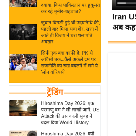
बजट
Hindi
दबाया, किस पाकिस्तान पर हुकूमत
खेल
News
कर रहे मुनीर-शहबाज?
Iran US
क्रिकेट
जुबान बिगड़ी हुई थी उदयनिधि की,
अब कहा
Hindi
IPL
पहली बार मिला सवा शेर, सत्ता में
आते ही विजय ने धरा थलापति
Videos
2026
अवतार
क्राइम
सिर्फ एक बंदा काफ़ी है: PK से
ई-पेपर
ओवैसी तक...कैसे अकेले दम पर
मिसाल बेमिसाल
राजनीति का रुख बदलने में लगे ये
'लोन वॉरियर्स'
शख्सियत
यंग इंडिया
ट्रेंडिंग
साहित्य जगत
ऑटो वर्ल्ड
Hiroshima Day 2026: एक
परमाणु बम ने ली लाखों जानें, US
न्यूज ब्रीफ
Attack की उस काली सुबह ने
मनोरंजन जगत
बदल दिया World History
बॉलीवुड
Hiroshima Day 2026: क्यों