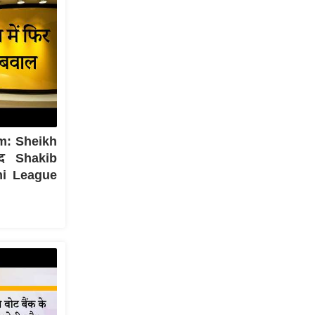
m: Sheikh
द Shakib
mi League