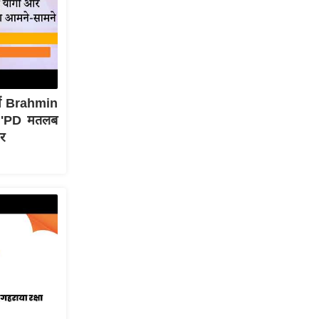
ें Brahmin
े 'PD मतलब
र