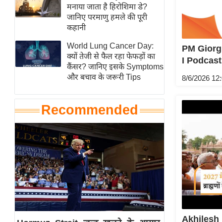
हॉलीवुड
मनाया जाता है हिरोशिमा डे?
जानिए परमाणु हमले की पूरी
फिल्म समीक्षा
कहानी
Breaking
World Lung Cancer Day:
PM Giorgia
News
क्यों तेजी से फैल रहा फेफड़ों का
I Podcast
लाइफस्टाइल
कैंसर? जानिए इसके Symptoms
और बचाव के जरूरी Tips
8/6/2026 12
टेक्नॉलॉजी
ब्यूटी/फैशन
Recommended
घरेलू नुस्खे
पर्यटन स्थल
फिटनेस मंत्रा
रिलेशनशिप
राजनीति
विश्लेषण
समसामयिक
Akhilesh 
मातृभूमि