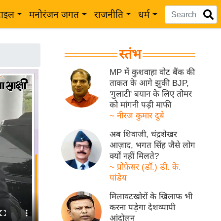
टाइल
मनोरंजन जगत
राजनीति
धर्म
स्तंभ
MP में कुशवाहा वोट बैंक की
ताकत के आगे झुकी BJP,
'गुलाटी' बयान के लिए तोमर
को मांगनी पड़ी माफी
~ नीरज कुमार दुबे
अब शिवाजी, चंद्रशेखर
आज़ाद, भगत सिंह जैसे लोग
क्यों नहीं मिलते?
~ प्रोफ़ेसर (डॉ.) डी. के.
पांडेय
मिलावटखोरों के खिलाफ भी
करना पड़ेगा देशव्यापी
आंदोलन