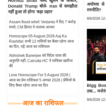
Hormuz Strait जल्द खुलने के आसार,
अयोध्या से
Donald Trump बोले- Iran से समझौता
स्तंभ
रणनीति?
नहीं हुआ तो होगा 'बड़ा प्रहार'
एम.
8/6/2026 12
आर.
Assam flood relief: Vedanta ने दिए 7 करोड़
आई.
रुपये, CM हिमंत ने जताया आभार
चाय पर
Horoscope 05 August 2026 Aaj Ka
समीक्षा
Rashifal: सभी 12 राशियों का कैसा रहेगा आज
धर्म
का दिन, पढ़ें आज का राशिफल
ज्योतिष
Abhishek Banerjee को विदेश यात्रा की
अनुमति नहीं, Calcutta HC ने याचिका खारिज
प्रभु
की
महिमा/
धर्मस्थल
Love Horoscope For 5 August 2026 |
आज का प्रेम राशिफल 5 अगस्त 2026 | प्रेमियों के
व्रत
Bigg Bos
लिए कैसा रहेगा आज का दिन
त्योहार
तक... मनोर
राशिफल
8/6/2026 12
विशेष
आज का राशिफल