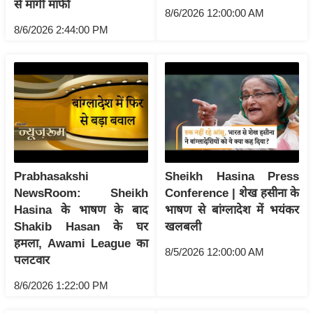
से मांगी माफी
ति
8/6/2026 12:00:00 AM
ष
8/6/2026 2:44:00 PM
प्र
भु
म
हि
मा
/
ध
र्म
Prabhasakshi
Sheikh Hasina Press
स्थ
NewsRoom: Sheikh
Conference | शेख हसीना के
ल
Hasina के भाषण के बाद
भाषण से बांग्लादेश में भयंकर
Shakib Hasan के घर
खलबली
व्र
हमला, Awami League का
त
8/5/2026 12:00:00 AM
पलटवार
त्यो
हा
8/6/2026 1:22:00 PM
र