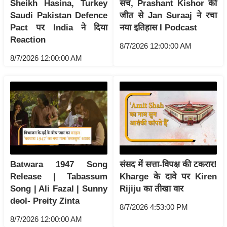
ड
Sheikh Hasina, Turkey
सच, Prashant Kishor की
Saudi Pakistan Defence
जीत से Jan Suraaj ने रचा
हॉ
Pact पर India ने दिया
नया इतिहास I Podcast
ली
Reaction
वु
8/7/2026 12:00:00 AM
ड
8/7/2026 12:00:00 AM
फि
ल्म
स
मी
क्षा
B
r
Batwara 1947 Song
संसद में सत्ता-विपक्ष की टकरार!
e
Release | Tabassum
Kharge के दावे पर Kiren
a
Song | Ali Fazal | Sunny
Rijiju का तीखा वार
k
deol- Preity Zinta
i
8/7/2026 4:53:00 PM
n
8/7/2026 12:00:00 AM