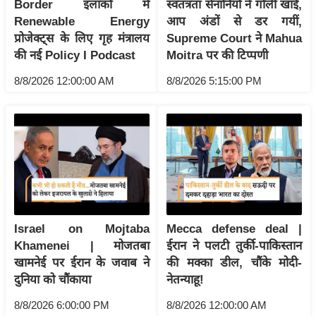
Border इलाकों में
स्वतंत्रता सेनानियों ने गोली खाई,
इ
Renewable Energy
आप अंडों से डर गयीं,
म
प्रोजेक्ट्स के लिए गृह मंत्रालय
Supreme Court ने Mahua
की नई Policy I Podcast
Moitra पर की टिप्पणी
ई
-
8/8/2026 12:00:00 AM
8/8/2026 5:15:00 PM
पे
प
र
मि
सा
ल
बे
Israel on Mojtaba
Mecca defense deal |
मि
Khamenei | मोजतबा
ईरान ने पलटी तुर्की-पाकिस्तान
खामनेई पर ईरान के जवाब ने
की मक्का डील, चौंके मोदी-
सा
दुनिया को चौंकाया
नेतन्याहू!
ल
श
8/8/2026 6:00:00 PM
8/8/2026 12:00:00 AM