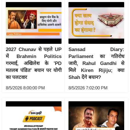
रा
शि
फ
ल
वि
शे
2027 Chunav से पहले UP
Sansad Diary:
ष
में Brahmin Politics
Parliament का गतिरोध
वि
गरमाई, अखिलेश के 'PD
जारी, Rahul Gandhi से
श्ले
मतलब पंडित' बयान पर योगी
मिले Kiren Rijiju; क्या
ष
का पलटवार
Shah देंगे बयान?
ण
8/5/2026 8:00:00 PM
8/5/2026 7:02:00 PM
ट्रें
डिं
ग
Q
u