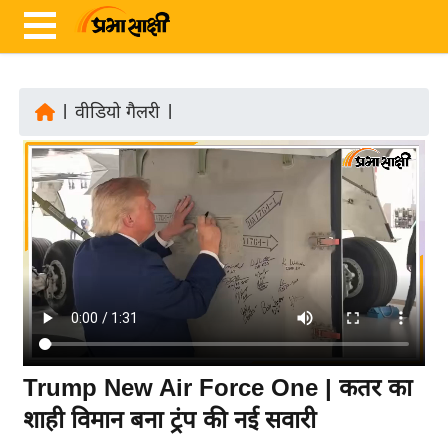
|
वीडियो गैलरी
|
ता
ज़ा
ख
ब
र
रा
ष्ट्री
य
अं
Trump New Air Force One | कतर का
त
शाही विमान बना ट्रंप की नई सवारी
र्रा
ष्ट्री