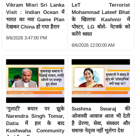
Vikram Misri Sri Lanka
LeT Terrorist
आ
Visit : Indian Ocean में
Mohammad Lateef Bhat
र
भारत का नया Game Plan
के खिलाफ Kashmir में
.
देखकर China हो गया हैरान
पोस्टर, LG बोले- नेटवर्क को
आ
करेंगे ध्वस्त
8/6/2026 3:47:00 PM
ई
8/6/2026 12:00:00 AM
.
चा
य
प
र
स
मी
क्षा
'गुलाटी' बयान पर झुके
Sushma Swaraj की
ध
Narendra Singh Tomar,
ओजस्वी आवाज आज भी देती
र्म
Datia में हार के बाद
है प्रेरणा, सेवा, संस्कार और
ज्यो
Kushwaha Community
सशक्त नेतृत्व नहीं भूलेगा देश