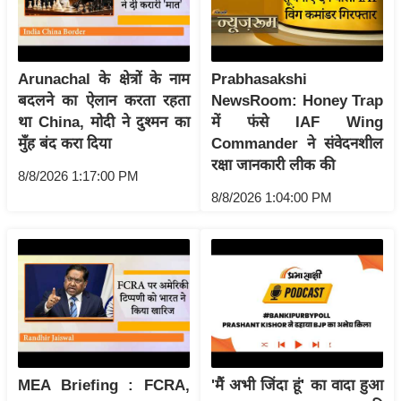
र्ल्ड
न्यू
ज
Arunachal के क्षेत्रों के नाम
Prabhasakshi
ब्री
बदलने का ऐलान करता रहता
NewsRoom: Honey Trap
फ
था China, मोदी ने दुश्मन का
में फंसे IAF Wing
म
मुँह बंद करा दिया
Commander ने संवेदनशील
नो
रक्षा जानकारी लीक की
8/8/2026 1:17:00 PM
रं
8/8/2026 1:04:00 PM
ज
न
ज
ग
त
बॉ
ली
वु
MEA Briefing : FCRA,
'मैं अभी जिंदा हूं' का वादा हुआ