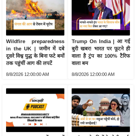
य
ब
ज
ट
खे
Wildfire preparedness
Trump On India | आ गई
ल
in the UK | जमीन में दबे
बुरी खबर! भारत पर फूटने ही
क्रि
दूसरे विश्व युद्ध के बिना फटे बमों
वाला है ट्रंप का 100% टैरिफ
के
तक पहुंचीं आग की लपटें
वाला बम
ट
8/8/2026 12:00:00 AM
8/8/2026 12:00:00 AM
I
P
L
2
0
2
6
क्रा