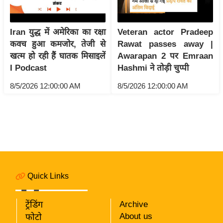
i
c
Iran युद्ध में अमेरिका का रक्षा
Veteran actor Pradeep
k
कवच हुआ कमजोर, तेजी से
Rawat passes away |
L
खत्म हो रही हैं घातक मिसाइलें
Awarapan 2 पर Emraan
i
I Podcast
Hashmi ने तोड़ी चुप्पी
n
k
8/5/2026 12:00:00 AM
8/5/2026 12:00:00 AM
s
वि
धा
न
स
भा
Quick Links
चु
ना
व
ट्रेंडिंग
Archive
About us
फोटो
फो