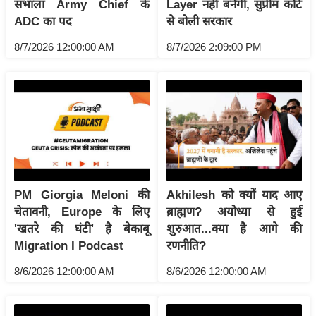
ट
संभाला Army Chief के
Layer नहीं बनेगी, सुप्रीम कोर्ट
ने
ADC का पद
से बोली सरकार
स
8/7/2026 12:00:00 AM
8/7/2026 2:09:00 PM
मं
त्रा
रि
ले
श
न
शि
प
PM Giorgia Meloni की
Akhilesh को क्यों याद आए
रा
चेतावनी, Europe के लिए
ब्राह्मण? अयोध्या से हुई
ज
'खतरे की घंटी' है बेकाबू
शुरुआत...क्या है आगे की
Migration I Podcast
रणनीति?
नी
ति
8/6/2026 12:00:00 AM
8/6/2026 12:00:00 AM
वि
श्ले