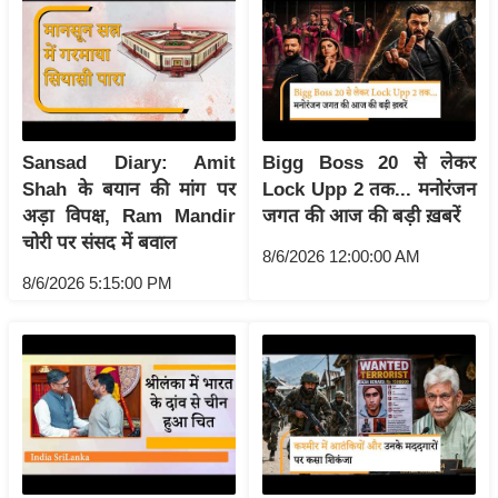
ष
ण
स
म
सा
म
Sansad Diary: Amit
Bigg Boss 20 से लेकर
Shah के बयान की मांग पर
Lock Upp 2 तक... मनोरंजन
यि
अड़ा विपक्ष, Ram Mandir
जगत की आज की बड़ी ख़बरें
क
चोरी पर संसद में बवाल
मा
8/6/2026 12:00:00 AM
तृ
8/6/2026 5:15:00 PM
भू
मि
स्तं
भ
ए
म
.