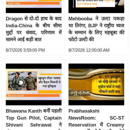
/
फै
Dragon से दो-दो हाथ के बाद
Mehbooba ने उल्टा पकड़ा
श
India-China के बीच सीमा
था तिरंगा, BJP ने राष्ट्रीय ध्वज
न
मुद्दों पर संवाद, परिणाम में
के सम्मान के लिए महबूबा की
घ
सामने आई बड़ी बात
फोटो उल्टी की
रे
8/7/2026 3:59:00 PM
8/7/2026 12:00:00 AM
लू
नु
स्खे
प
र्य
ट
न
स्थ
Bhawana Kanth बनीं पहली
Prabhasakshi
ल
Top Gun Pilot, Captain
NewsRoom: SC-ST
फि
Shivani Sehrawat ने
Reservation में Creamy