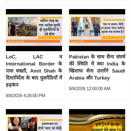
ख्सि
य
त
यं
ग
इं
डि
LoC, LAC व
Pakistan के साथ सैन्य संघर्ष
या
International Border के
की स्थिति में क्या India के
सा
पास सख्ती, Amit Shah के
खिलाफ सेना उतारेंगे Saudi
हि
दिशानिर्देश के बाद घुसपैठियों में
Arabia और Turkey
त्य
हड़कंप
8/8/2026 12:00:00 AM
ज
8/8/2026 4:26:00 PM
ग
त
ऑ
टो
व