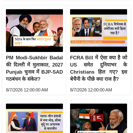
g
N
e
w
s
ला
इ
PM Modi-Sukhbir Badal
FCRA Bill में ऐसा क्या है जो
फ
की दिल्ली में मुलाकात, 2027
US समेत दुनियाभर के
स्टा
Punjab चुनाव में BJP-SAD
Christians हिल गए? इस
इ
गठबंधन के संकेत?
बेचैनी के पीछे क्या राज है?
ल
8/7/2026 12:00:00 AM
8/7/2026 12:00:00 AM
टे
क्नॉ
लॉ
जी
ब्यू
टी