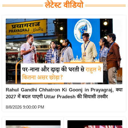
लेटेस्ट वीडियो
य
बि
ज़
ने
स
उ
द्यो
ग
ज
ग
त
Rahul Gandhi Chhatron Ki Goonj in Prayagraj, क्या
वि
2027 में बदल पाएगी Uttar Pradesh की सियासी तस्वीर
शे
8/8/2026 9:00:00 PM
ष
ज्ञ
रा