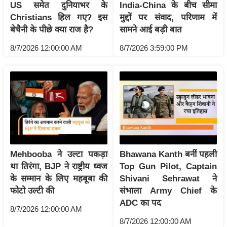
US समेत दुनियाभर के
India-China के बीच सीमा
/
Christians हिल गए? इस
मुद्दों पर संवाद, परिणाम में
फै
बेचैनी के पीछे क्या राज है?
सामने आई बड़ी बात
श
8/7/2026 12:00:00 AM
8/7/2026 3:59:00 PM
न
घ
रे
लू
नु
स्खे
प
र्य
Mehbooba ने उल्टा पकड़ा
Bhawana Kanth बनीं पहली
ट
था तिरंगा, BJP ने राष्ट्रीय ध्वज
Top Gun Pilot, Captain
न
के सम्मान के लिए महबूबा की
Shivani Sehrawat ने
स्थ
फोटो उल्टी की
संभाला Army Chief के
ल
ADC का पद
8/7/2026 12:00:00 AM
फि
8/7/2026 12:00:00 AM