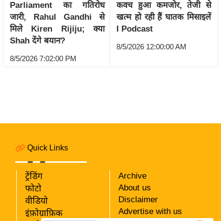
Parliament का गतिरोध
कवच हुआ कमजोर, तेजी से
i
जारी, Rahul Gandhi से
खत्म हो रही हैं घातक मिसाइलें
c
मिले Kiren Rijiju; क्या
I Podcast
k
Shah देंगे बयान?
L
8/5/2026 12:00:00 AM
i
8/5/2026 7:02:00 PM
n
k
s
वि
धा
न
Quick Links
स
भा
ट्रेंडिंग
Archive
चु
About us
फोटो
ना
Disclaimer
वीडियो
व
Advertise with us
इंफ़ोग्राफ़िक
फो