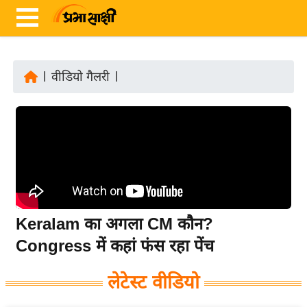
|
वीडियो गैलरी
|
ता
ज़ा
ख
ब
र
रा
ष्ट्री
Keralam का अगला CM कौन?
य
Congress में कहां फंस रहा पेंच
अं
त
लेटेस्ट वीडियो
र्रा
ष्ट्री