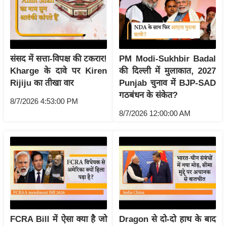
g
N
e
w
s
संसद में सत्ता-विपक्ष की टकरार!
PM Modi-Sukhbir Badal
Kharge के दावे पर Kiren
की दिल्ली में मुलाकात, 2027
ला
Rijiju का तीखा वार
Punjab चुनाव में BJP-SAD
इ
गठबंधन के संकेत?
फ
8/7/2026 4:53:00 PM
स्टा
8/7/2026 12:00:00 AM
इ
ल
टे
क्नॉ
लॉ
जी
ब्यू
FCRA Bill में ऐसा क्या है जो
Dragon से दो-दो हाथ के बाद
टी