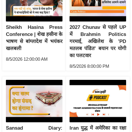
रा
शि
फ
Sheikh Hasina Press
2027 Chunav से पहले UP
ल
Conference | शेख हसीना के
में Brahmin Politics
वि
भाषण से बांग्लादेश में भयंकर
गरमाई, अखिलेश के 'PD
शे
खलबली
मतलब पंडित' बयान पर योगी
ष
का पलटवार
8/5/2026 12:00:00 AM
वि
8/5/2026 8:00:00 PM
श्ले
ष
ण
ट्रें
डिं
ग
Q
Sansad Diary:
Iran युद्ध में अमेरिका का रक्षा
u