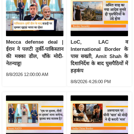
ख्सि
य
त
यं
ग
Mecca defense deal |
LoC, LAC व
इं
ईरान ने पलटी तुर्की-पाकिस्तान
International Border के
डि
की मक्का डील, चौंके मोदी-
पास सख्ती, Amit Shah के
या
नेतन्याहू!
दिशानिर्देश के बाद घुसपैठियों में
सा
हड़कंप
8/8/2026 12:00:00 AM
हि
8/8/2026 4:26:00 PM
त्य
ज
ग
त
ऑ
टो
व