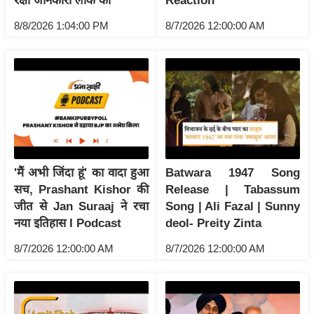
ड
रक्षा जानकारी लीक की
Reaction
हॉ
8/8/2026 1:04:00 PM
8/7/2026 12:00:00 AM
ली
वु
ड
फि
ल्म
स
मी
क्षा
'मैं अभी जिंदा हूं' का वादा हुआ
Batwara 1947 Song
सच, Prashant Kishor की
Release | Tabassum
B
जीत से Jan Suraaj ने रचा
Song | Ali Fazal | Sunny
r
नया इतिहास I Podcast
deol- Preity Zinta
e
a
8/7/2026 12:00:00 AM
8/7/2026 12:00:00 AM
k
i
n