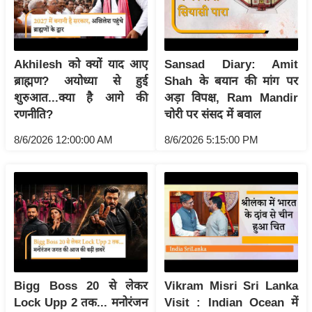
ष
ण
स
Akhilesh को क्यों याद आए
Sansad Diary: Amit
म
ब्राह्मण? अयोध्या से हुई
Shah के बयान की मांग पर
सा
शुरुआत...क्या है आगे की
अड़ा विपक्ष, Ram Mandir
म
रणनीति?
चोरी पर संसद में बवाल
यि
क
8/6/2026 12:00:00 AM
8/6/2026 5:15:00 PM
मा
तृ
भू
मि
स्तं
भ
ए
Bigg Boss 20 से लेकर
Vikram Misri Sri Lanka
म
Lock Upp 2 तक... मनोरंजन
Visit : Indian Ocean में
.