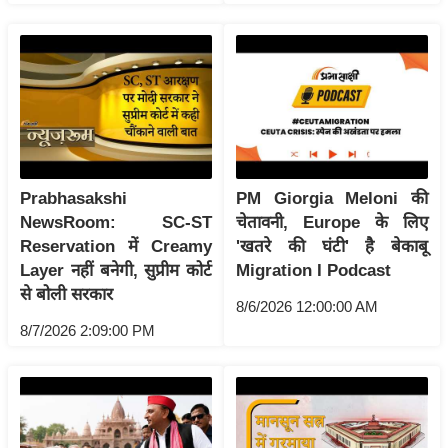
ट
ने
स
मं
त्रा
रि
ले
श
Prabhasakshi
PM Giorgia Meloni की
न
NewsRoom: SC-ST
चेतावनी, Europe के लिए
शि
Reservation में Creamy
'खतरे की घंटी' है बेकाबू
प
Layer नहीं बनेगी, सुप्रीम कोर्ट
Migration I Podcast
से बोली सरकार
रा
8/6/2026 12:00:00 AM
ज
8/7/2026 2:09:00 PM
नी
ति
वि
श्ले