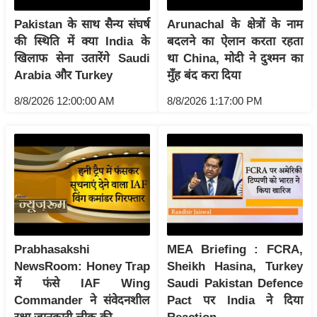
र्ल्ड
Pakistan के साथ सैन्य संघर्ष
Arunachal के क्षेत्रों के नाम
न्यू
की स्थिति में क्या India के
बदलने का ऐलान करता रहता
ज
खिलाफ सेना उतारेंगे Saudi
था China, मोदी ने दुश्मन का
ब्री
Arabia और Turkey
मुँह बंद करा दिया
फ
8/8/2026 12:00:00 AM
8/8/2026 1:17:00 PM
म
नो
रं
ज
न
ज
ग
त
Prabhasakshi
MEA Briefing : FCRA,
बॉ
NewsRoom: Honey Trap
Sheikh Hasina, Turkey
ली
में फंसे IAF Wing
Saudi Pakistan Defence
वु
Commander ने संवेदनशील
Pact पर India ने दिया