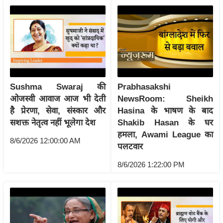
ति
ष
प्र
भु
म
हि
मा
Sushma Swaraj की
Prabhasakshi
/
ओजस्वी आवाज आज भी देती
NewsRoom: Sheikh
ध
है प्रेरणा, सेवा, संस्कार और
Hasina के भाषण के बाद
र्म
सशक्त नेतृत्व नहीं भूलेगा देश
Shakib Hasan के घर
हमला, Awami League का
स्थ
8/6/2026 12:00:00 AM
पलटवार
ल
व्र
8/6/2026 1:22:00 PM
त
त्यो
हा
र