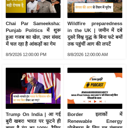
य
ब
ज
Chai Par Sameeksha:
Wildfire preparedness
ट
Punjab Politics में शुरू
in the UK | जमीन में दबे
खे
हुआ गजब का खेल, उधर संसद
दूसरे विश्व युद्ध के बिना फटे बमों
ल
में चल रहा है आंकड़ों का गेम
तक पहुंचीं आग की लपटें
क्रि
8/9/2026 12:00:00 PM
8/8/2026 12:00:00 AM
के
ट
I
P
L
2
0
2
Trump On India | आ गई
Border इलाकों में
6
बुरी खबर! भारत पर फूटने ही
Renewable Energy
क्रा