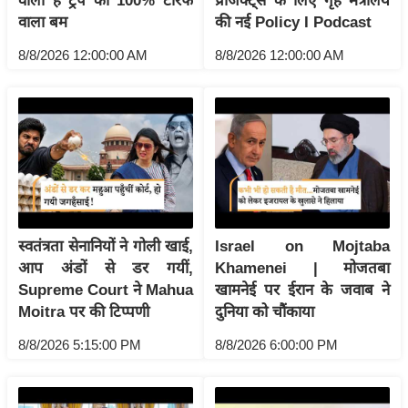
वाला है ट्रंप का 100% टैरिफ
प्रोजेक्ट्स के लिए गृह मंत्रालय
वाला बम
की नई Policy I Podcast
इ
म
8/8/2026 12:00:00 AM
8/8/2026 12:00:00 AM
ई
-
पे
प
र
मि
सा
ल
स्वतंत्रता सेनानियों ने गोली खाई,
Israel on Mojtaba
आप अंडों से डर गयीं,
Khamenei | मोजतबा
Supreme Court ने Mahua
खामनेई पर ईरान के जवाब ने
बे
Moitra पर की टिप्पणी
दुनिया को चौंकाया
मि
सा
8/8/2026 5:15:00 PM
8/8/2026 6:00:00 PM
ल
श