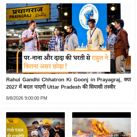
य
बि
ज़
ने
स
उ
द्यो
ग
ज
Rahul Gandhi Chhatron Ki Goonj in Prayagraj, क्या
ग
2027 में बदल पाएगी Uttar Pradesh की सियासी तस्वीर
त
8/8/2026 9:00:00 PM
वि
शे
ष
ज्ञ
रा