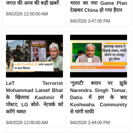
जगत की आज की बड़ी ख़बरें
भारत का नया Game Plan
आ
देखकर China हो गया हैरान
8/6/2026 12:00:00 AM
र
8/6/2026 3:47:00 PM
.
आ
ई
.
चा
य
प
र
LeT Terrorist
'गुलाटी' बयान पर झुके
स
Mohammad Lateef Bhat
Narendra Singh Tomar,
मी
के खिलाफ Kashmir में
Datia में हार के बाद
क्षा
पोस्टर, LG बोले- नेटवर्क को
Kushwaha Community
ध
करेंगे ध्वस्त
से मांगी माफी
र्म
8/6/2026 12:00:00 AM
8/6/2026 2:44:00 PM
ज्यो