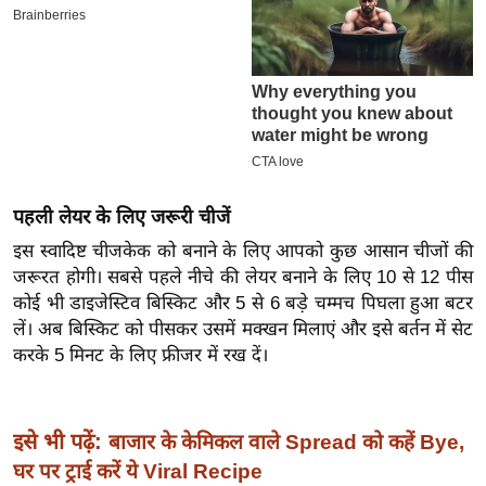
इ
म
ई
-
पे
प
र
पहली लेयर के लिए जरूरी चीजें
मि
इस स्वादिष्ट चीजकेक को बनाने के लिए आपको कुछ आसान चीजों की
सा
जरूरत होगी। सबसे पहले नीचे की लेयर बनाने के लिए 10 से 12 पीस
ल
कोई भी डाइजेस्टिव बिस्किट और 5 से 6 बड़े चम्मच पिघला हुआ बटर
लें। अब बिस्किट को पीसकर उसमें मक्खन मिलाएं और इसे बर्तन में सेट
बे
करके 5 मिनट के लिए फ्रीजर में रख दें।
मि
सा
ल
इसे भी पढ़ें:
बाजार के केमिकल वाले Spread को कहें Bye,
श
घर पर ट्राई करें ये Viral Recipe