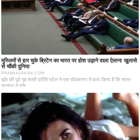
आ
र
.
आ
ई
.
चा
य
प
र
स
मी
क्षा
ध
र्म
ज्यो