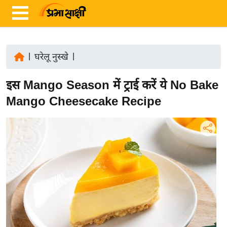
|
घरेलू नुस्खे
|
ता
इस Mango Season में ट्राई करें ये No Bake
ज़ा
ख
Mango Cheesecake Recipe
ब
र
रा
ष्ट्री
य
अं
त
र्रा
ष्ट्री