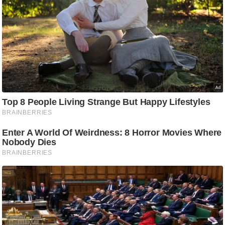
ष
ण
स
म
सा
म
यि
क
मा
तृ
भू
मि
स्तं
भ
ए
म
.