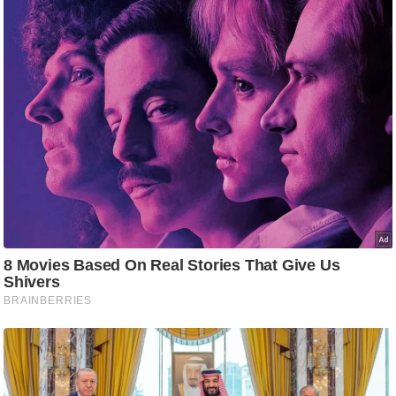
/
फै
श
न
घ
रे
लू
नु
स्खे
प
र्य
ट
न
स्थ
ल
फि