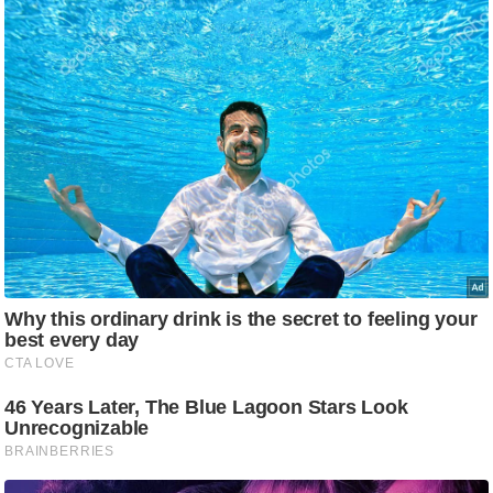
g
N
e
w
s
ला
इ
फ
स्टा
इ
ल
टे
क्नॉ
लॉ
जी
ब्यू
टी