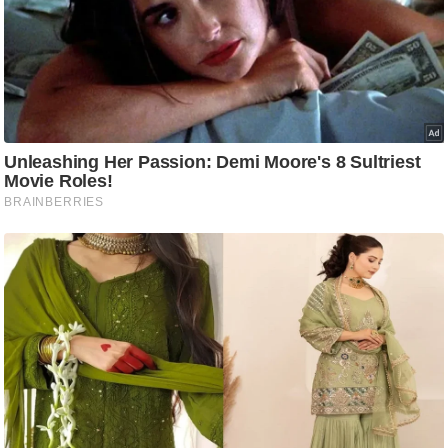
ति
ष
प्र
भु
म
हि
मा
/
ध
र्म
स्थ
ल
व्र
त
त्यो
हा
र