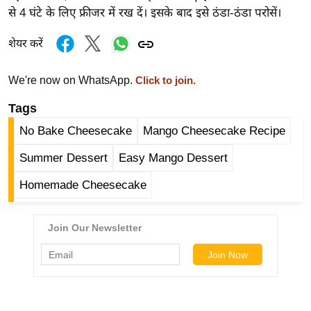
र्ल्ड
से 4 घंटे के लिए फ्रीजर में रख दें। इसके बाद इसे ठंडा-ठंडा परोसें।
न्यू
शेयर करें
ज
ब्री
We're now on WhatsApp.
Click to join.
फ
Tags
म
नो
No Bake Cheesecake
Mango Cheesecake Recipe
रं
Summer Dessert
Easy Mango Dessert
ज
न
Homemade Cheesecake
ज
ग
त
बॉ
ली
वु