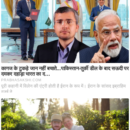
ट
ने
स
मं
त्रा
रि
ले
श
न
शि
प
रा
ज
नी
ति
वि
श्ले