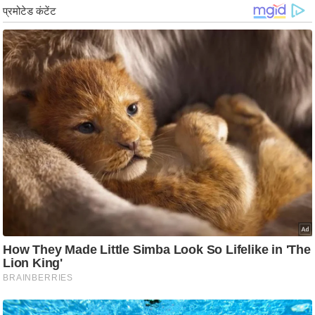
ड
हॉ
ली
वु
ड
फि
ल्म
स
मी
क्षा
B
r
e
a
k
i
n