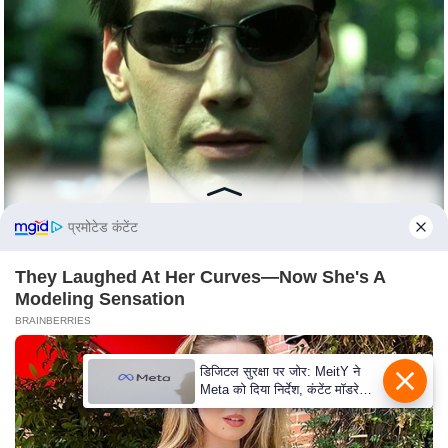
C
o
n
t
a
c
t
E
प्रमोटेड कंटेंट
d
i
They Laughed At Her Curves—Now She's A
t
Modeling Sensation
o
BRAINBERRIES
r
A
डिजिटल सुरक्षा पर जोर: MeitY ने
Meta को दिया निर्देश, कंटेंट मॉडरेशन
d
मजबूत करे
v