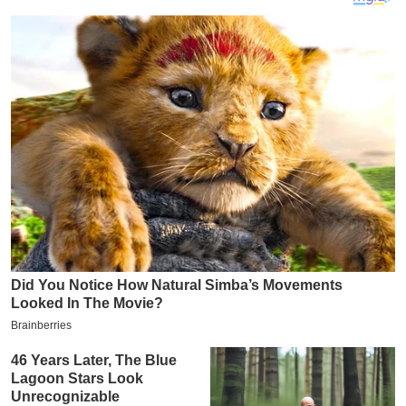
य
ब
ज
ट
खे
ल
क्रि
के
ट
I
P
L
2
0
2
6
क्रा