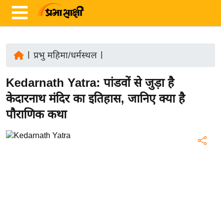
|
प्रभु महिमा/धर्मस्थल
|
ता
Kedarnath Yatra: पांडवों से जुड़ा है
ज़ा
ख
केदारनाथ मंदिर का इतिहास, जानिए क्या है
ब
पौराणिक कथा
र
रा
ष्ट्री
य
अं
त
र्रा
ष्ट्री