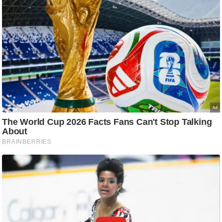
ट
ने
स
मं
त्रा
रि
ले
श
न
शि
प
रा
ज
नी
ति
वि
श्ले