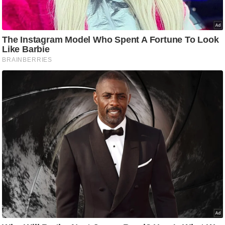
ति
ष
प्र
भु
म
हि
मा
/
ध
र्म
स्थ
ल
व्र
त
त्यो
हा
र