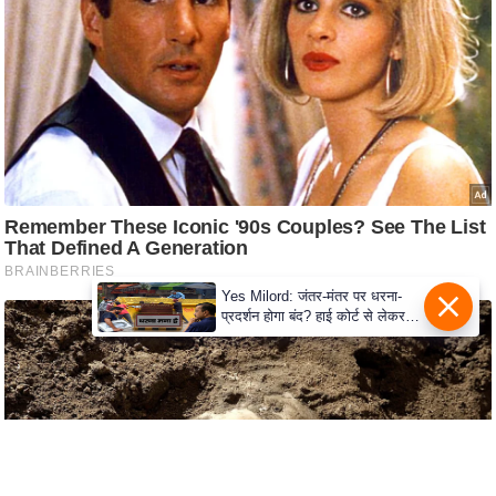
c
y
G
r
i
e
v
a
n
c
e
Yes Milord: जंतर-मंतर पर धरना-
प्रदर्शन होगा बंद? हाई कोर्ट से लेकर
R
सुप्रीम कोर्ट तक में क्या नई बहस छिड़
e
गई
d
r
e
s