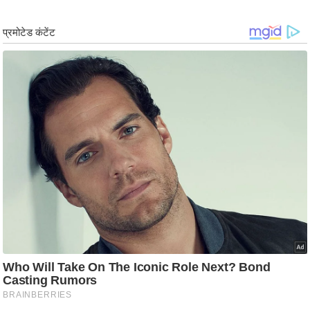
g
N
e
w
s
ला
इ
फ
स्टा
इ
ल
टे
क्नॉ
लॉ
जी
ब्यू
टी