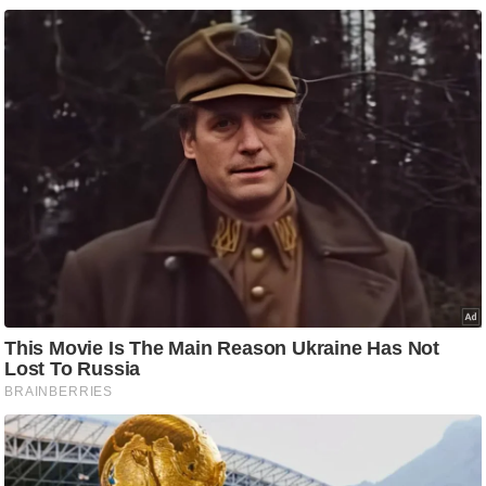
/
फै
श
न
घ
रे
लू
नु
स्खे
प
र्य
ट
न
स्थ
ल
फि