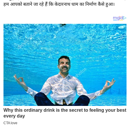
य
हम आपको बताने जा रहे हैं कि केदारनाथ धाम का निर्माण कैसे हुआ।
ब
ज
ट
खे
ल
क्रि
के
ट
I
P
L
2
0
2
6
क्रा