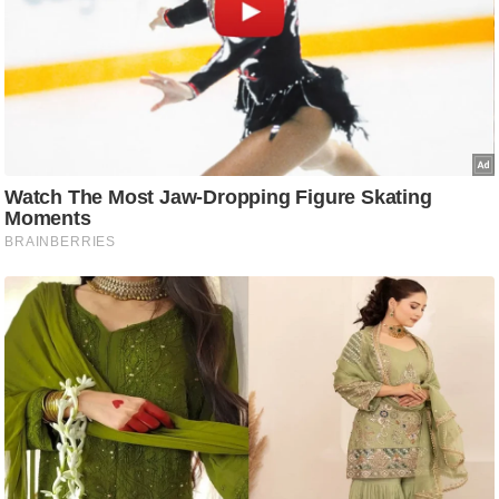
ष
ण
स
म
सा
म
यि
क
मा
तृ
भू
मि
स्तं
भ
ए
म
.