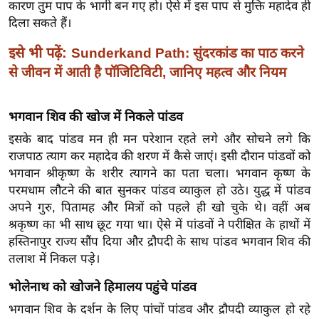
ख्सि
कारण तुम पाप के भागी बन गए हो। ऐसे में इस पाप से मुक्ति महादेव ही
दिला सकते हैं।
य
त
इसे भी पढ़ें:
Sunderkand Path: सुंदरकांड का पाठ करने
यं
से जीवन में आती है पॉजिटिविटी, जानिए महत्व और नियम
ग
इं
भगवान शिव की खोज में निकले पांडव
डि
या
इसके बाद पांडव मन ही मन परेशान रहते लगे और सोचने लगे कि
राजपाठ त्याग कर महादेव की शरण में कैसे जाएं। इसी दौरान पांडवों को
सा
भगवान श्रीकृष्ण के शरीर त्यागने का पता चला। भगवान कृष्ण के
हि
परमधाम लौटने की बात सुनकर पांडव व्याकुल हो उठे। युद्ध में पांडव
त्य
अपने गुरु, पितामह और मित्रों को पहले ही खो चुके थे। वहीं अब
ज
श्रकृष्ण का भी साथ छूट गया था। ऐसे में पांडवों ने परीक्षित के हाथों में
ग
हस्तिनापुर राज्य सौंप दिया और द्रौपदी के साथ पांडव भगवान शिव की
त
तलाश में निकल पड़े।
ऑ
भोलेनाथ को खोजने हिमालय पहुंचे पांडव
टो
भगवान शिव के दर्शन के लिए पांचों पांडव और द्रौपदी व्याकुल हो रहे
व