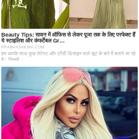
आ
र
.
आ
ई
.
चा
य
प
र
स
मी
क्षा
ध
र्म
ज्यो