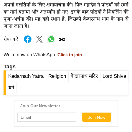
ड
अपनी गलतियों के लिए क्षमायाचना की। फिर महादेव ने पांडवों को स्वर्ग
हॉ
का मार्ग बताया और अंतर्ध्यान हो गए। इसके बाद पांडवों ने शिवलिंग की
ली
पूजा-अर्चना की। यह वही स्थान है, जिसको केदारनाथ धाम के नाम से
वु
जाना जाता है।
ड
शेयर करें
फि
ल्म
We're now on WhatsApp.
Click to join.
स
मी
Tags
क्षा
Kedarnath Yatra
Religion
केदारनाथ मंदिर
Lord Shiva
B
धर्म
r
e
a
k
i
n