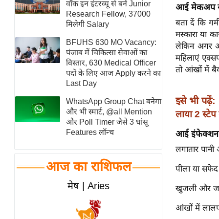
वॉक इन इंटरव्यू से बनें Junior
आई मेकअप से
स्तंभ
Research Fellow, 37000
बता दें कि गर
मिलेगी Salary
एम.
मस्कारा या का
आर.
BFUHS 630 MO Vacancy:
लेकिन अगर आप
आई.
पंजाब में चिकित्सा सेवाओं का
महिलाएं एक्सप
विस्तार, 630 Medical Officer
चाय पर
तो आंखों में 
पदों के लिए आज Apply करने का
समीक्षा
Last Day
धर्म
इसे भी पढ़ें:
WhatsApp Group Chat बनेगा
ज्योतिष
और भी स्मार्ट, @all Mention
लाया 2 स्टे
और Poll Timer जैसे 3 धांसू
प्रभु
Features लॉन्च
आई इंफेक्शन 
महिमा/
लगातार पानी
धर्मस्थल
आज का राशिफल
व्रत
पीला या सफेद 
त्योहार
मेष | Aries
खुजली और 
राशिफल
आंखों में लाल
विशेष