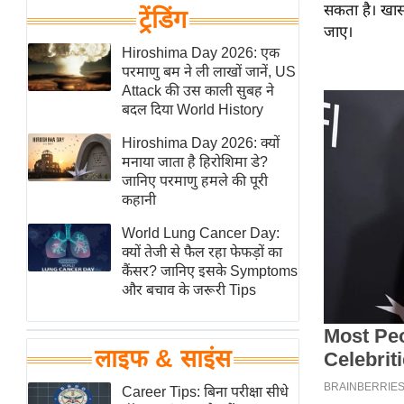
सकता है। खास
हॉलीवुड
ट्रेंडिंग
जाए।
फिल्म समीक्षा
Hiroshima Day 2026: एक
Breaking
परमाणु बम ने ली लाखों जानें, US
News
Attack की उस काली सुबह ने
बदल दिया World History
लाइफस्टाइल
Hiroshima Day 2026: क्यों
टेक्नॉलॉजी
मनाया जाता है हिरोशिमा डे?
ब्यूटी/फैशन
जानिए परमाणु हमले की पूरी
कहानी
घरेलू नुस्खे
पर्यटन स्थल
World Lung Cancer Day:
क्यों तेजी से फैल रहा फेफड़ों का
फिटनेस मंत्रा
कैंसर? जानिए इसके Symptoms
रिलेशनशिप
और बचाव के जरूरी Tips
राजनीति
विश्लेषण
लाइफ & साइंस
समसामयिक
Career Tips: बिना परीक्षा सीधे
मातृभूमि