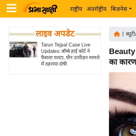
राष्ट्रीय
अंतर्राष्ट्रीय
बिज़नेस
Latest
ता
लाइव अपडेट
News
|
ब्यूट
ज़ा
in
Tarun Tejpal Case Live
ख
Beauty 
Updates: बॉम्बे हाई कोर्ट ने
Hindi
ब
फैसला पलटा, यौन उत्पीड़न मामले
का कारण,
र
में ठहराया दोषी
Hindi
राष्ट्रीय
News
अंतर्राष्ट्रीय
Live
बिज़नेस
उद्योग
Breaking
जगत
News in
विशेषज्ञ
Hindi
राय