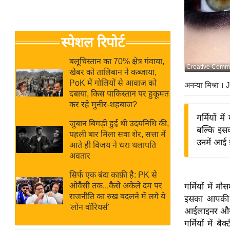
बजट
Hindi
खेल
News
क्रिकेट
स्पेशल रिपोर्ट
Hindi
IPL
Videos
2026
बलूचिस्तान का 70% क्षेत्र गंवाया,
Creative Comm
खैबर को तालिबान ने कब्जाया,
क्राइम
PoK में गोलियों से आवाज को
अनन्या मिश्रा
। 
ई-पेपर
दबाया, किस पाकिस्तान पर हुकूमत
कर रहे मुनीर-शहबाज?
मिसाल बेमिसाल
गर्मियों 
जुबान बिगड़ी हुई थी उदयनिधि की,
शख्सियत
बल्कि इस
पहली बार मिला सवा शेर, सत्ता में
यंग इंडिया
उनमें आई 
आते ही विजय ने धरा थलापति
अवतार
साहित्य जगत
ऑटो वर्ल्ड
सिर्फ एक बंदा काफ़ी है: PK से
ओवैसी तक...कैसे अकेले दम पर
गर्मियों में 
न्यूज ब्रीफ
राजनीति का रुख बदलने में लगे ये
इसका आपकी आ
मनोरंजन जगत
'लोन वॉरियर्स'
आईलाइनर और आ
बॉलीवुड
गर्मियों में 