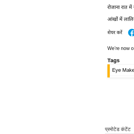
ऑडियो
रोजाना रात मे
इंफ़ोग्राफ़िक
आंखों में ला
राज्यों से
शेयर करें
शहरों से
वेब स्टोरी
We're now 
कार्टून
Tags
Short
Videos
Eye Mak
iOS App
About us
Contact Editor
Advertise
Privacy Policy
Grievance
Redressal