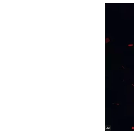
Code Of Ethics
RSS
Our Team
Expert Panel
Loksabhachunav
Android App