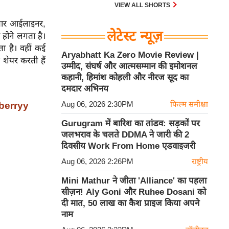
देश में यौन अपराधों के खिलाफ कानूनी
VIEW ALL SHORTS
लड़ाई में एक महत्वपूर्ण मोड़ ला दिया है।
र-बार आईलाइनर,
लेटेस्ट न्यूज़
 होने लगता है।
ा है। वहीं कई
Aryabhatt Ka Zero Movie Review |
 शेयर करती हैं
उम्मीद, संघर्ष और आत्मसम्मान की इमोशनल
कहानी, हिमांश कोहली और नीरज सूद का
दमदार अभिनय
Aug 06, 2026 2:30PM
फिल्म समीक्षा
oberryy
Gurugram में बारिश का तांडव: सड़कों पर
जलभराव के चलते DDMA ने जारी की 2
दिवसीय Work From Home एडवाइजरी
Aug 06, 2026 2:26PM
राष्ट्रीय
Mini Mathur ने जीता 'Alliance' का पहला
सीज़न! Aly Goni और Ruhee Dosani को
दी मात, 50 लाख का कैश प्राइज किया अपने
नाम