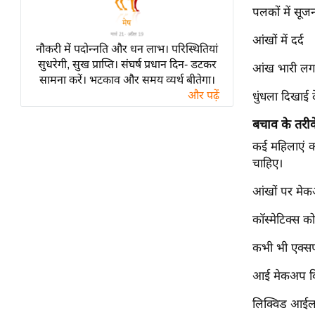
विश्लेषण
पलकों में सूज
ट्रेंडिंग
आंखों में दर्द
नौकरी में पदोन्नति और धन लाभ। परिस्थितियां
Q
सुधरेगी, सुख प्राप्ति। संघर्ष प्रधान दिन- डटकर
आंख भारी लग
सामना करें। भटकाव और समय व्यर्थ बीतेगा।
u
और पढ़ें
धुंधला दिखाई द
i
c
बचाव के तरीक
k
कई महिलाएं क
L
चाहिए।
i
n
आंखों पर मेकअ
k
s
कॉस्मेटिक्स 
विधानसभा
कभी भी एक्सपा
चुनाव
आई मेकअप किसी
फोटो
लिक्विड आईला
वीडियो