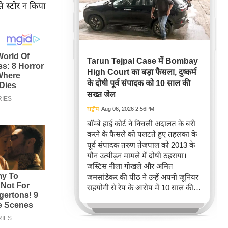
 स्टोर न किया
Tarun Tejpal Case में Bombay
High Court का बड़ा फैसला, दुष्कर्म
के दोषी पूर्व संपादक को 10 साल की
सख्त जेल
राष्ट्रीय
Aug 06, 2026 2:56PM
बॉम्बे हाई कोर्ट ने निचली अदालत के बरी
करने के फैसले को पलटते हुए तहलका के
पूर्व संपादक तरुण तेजपाल को 2013 के
यौन उत्पीड़न मामले में दोषी ठहराया।
जस्टिस नीला गोखले और अमित
जमसांडेकर की पीठ ने उन्हें अपनी जूनियर
सहयोगी से रेप के आरोप में 10 साल की
कड़ी जेल की सज़ा सुनाई, जिससे
कार्यस्थल पर महिलाओं की सुरक्षा का मुद्दा
फिर से चर्चा में आ गया है। इस फैसले ने