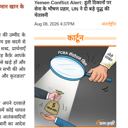
Yemen Conflict Alert: हूती ठिकानों पर
लमान खान के
सेना के भीषण प्रहार, UN ने दी बड़े युद्ध की
चेतावनी
Aug 08, 2026 4:37PM
अंतर्राष्ट्रीय
े की उम्मीद के
कार्टून
हम इस सदमे से
द, प्रार्थनाएँ
 यह कैफ़े आपके
से खड़े हों और
ं हम सभी की ओर
 और कृतज्ञता"
ो अपने दरवाज़े
समें कोई घायल
ड आतंकवादियों
ीबारी का आदेश