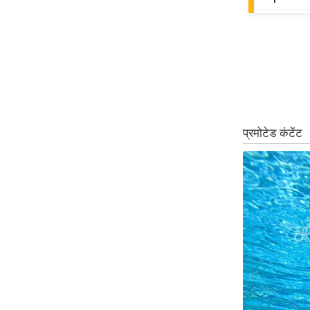
Code Of Ethics
RSS
Our Team
Expert Panel
Loksabhachunav
Android App