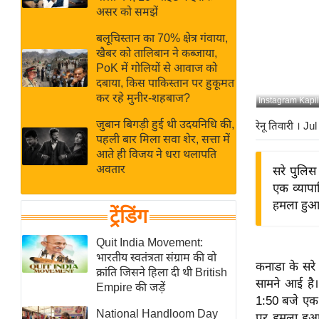
बजट
Hindi
असर को समझें
खेल
News
बलूचिस्तान का 70% क्षेत्र गंवाया,
क्रिकेट
खैबर को तालिबान ने कब्जाया,
Hindi
IPL
PoK में गोलियों से आवाज को
दबाया, किस पाकिस्तान पर हुकूमत
Videos
2026
कर रहे मुनीर-शहबाज?
Instagram Kapi
क्राइम
जुबान बिगड़ी हुई थी उदयनिधि की,
रेनू तिवारी
। Jul
ई-पेपर
पहली बार मिला सवा शेर, सत्ता में
मिसाल बेमिसाल
आते ही विजय ने धरा थलापति
अवतार
सरे पुलिस
शख्सियत
एक व्यापा
यंग इंडिया
हमला हुआ।
ट्रेंडिंग
साहित्य जगत
ऑटो वर्ल्ड
Quit India Movement:
भारतीय स्वतंत्रता संग्राम की वो
न्यूज ब्रीफ
कनाडा के सरे 
क्रांति जिसने हिला दी थी British
सामने आई है।
मनोरंजन जगत
Empire की जड़ें
1:50 बजे एक व
बॉलीवुड
National Handloom Day
पर हमला हुआ।