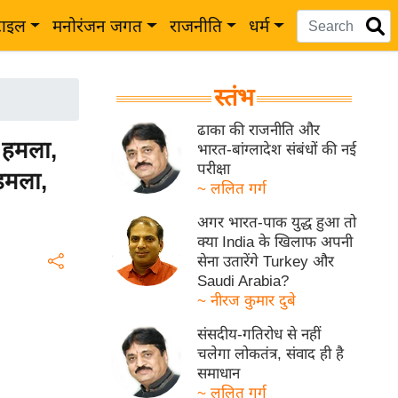
टाइल
मनोरंजन जगत
राजनीति
धर्म
स्तंभ
ढाका की राजनीति और
 हमला,
भारत-बांग्लादेश संबंधों की नई
परीक्षा
 हमला,
~ ललित गर्ग
अगर भारत-पाक युद्ध हुआ तो
क्या India के खिलाफ अपनी
सेना उतारेंगे Turkey और
Saudi Arabia?
~ नीरज कुमार दुबे
संसदीय-गतिरोध से नहीं
चलेगा लोकतंत्र, संवाद ही है
समाधान
~ ललित गर्ग