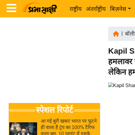
राष्ट्रीय
अंतर्राष्ट्रीय
बिज़नेस
Latest
ता
News
|
बॉली
ज़ा
in
ख
Kapil Sh
Hindi
ब
हमलावर न
र
Hindi
लेकिन हम न
राष्ट्रीय
News
अंतर्राष्ट्रीय
Live
बिज़नेस
उद्योग
Breaking
स्पेशल रिपोर्ट
जगत
News in
विशेषज्ञ
Hindi
आ गई बुरी खबर! भारत पर फूटने
राय
ही वाला है ट्रंप का 100% टैरिफ
वाला बम, 10 प्वाइंट में इसके