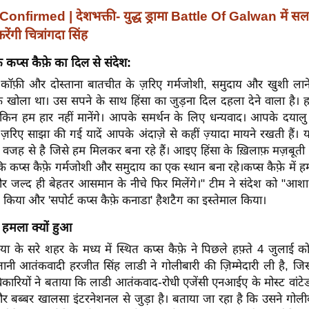
Confirmed | देशभक्ती- युद्ध ड्रामा Battle Of Galwan में स
ेंगी चित्रांगदा सिंह
 कप्स कैफ़े का दिल से संदेश:
्ट कॉफ़ी और दोस्ताना बातचीत के ज़रिए गर्मजोशी, समुदाय और खुशी लान
़े खोला था। उस सपने के साथ हिंसा का जुड़ना दिल दहला देने वाला है। 
लेकिन हम हार नहीं मानेंगे। आपके समर्थन के लिए धन्यवाद। आपके दयालु शब्
रिए साझा की गई यादें आपके अंदाज़े से कहीं ज़्यादा मायने रखती हैं।
 वजह से है जिसे हम मिलकर बना रहे हैं। आइए हिंसा के ख़िलाफ़ मज़बूती 
ं कि कप्स कैफ़े गर्मजोशी और समुदाय का एक स्थान बना रहे।कप्स कैफ़े मे
और जल्द ही बेहतर आसमान के नीचे फिर मिलेंगे।" टीम ने संदेश को "आशा
 किया और 'सपोर्ट कप्स कैफ़े कनाडा' हैशटैग का इस्तेमाल किया।
र हमला क्यों हुआ
िया के सरे शहर के मध्य में स्थित कप्स कैफ़े ने पिछले हफ़्ते 4 जुलाई क
तानी आतंकवादी हरजीत सिंह लाडी ने गोलीबारी की ज़िम्मेदारी ली है, जि
िकारियों ने बताया कि लाडी आतंकवाद-रोधी एजेंसी एनआईए के मोस्ट वांटे
 और बब्बर खालसा इंटरनेशनल से जुड़ा है। बताया जा रहा है कि उसने गोल