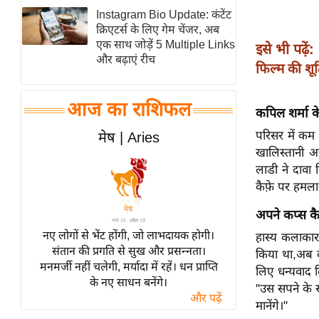
Instagram Bio Update: कंटेंट
स्तंभ
क्रिएटर्स के लिए गेम चेंजर, अब
एम.
एक साथ जोड़ें 5 Multiple Links
इसे भी पढ़ें:
आर.
और बढ़ाएं रीच
फिल्म की शूट
आई.
चाय पर
आज का राशिफल
कपिल शर्मा के
समीक्षा
परिसर में कम 
मेष | Aries
धर्म
खालिस्तानी आ
ज्योतिष
लाडी ने दावा 
प्रभु
कैफ़े पर हमला
महिमा/
अपने कप्स क
धर्मस्थल
नए लोगों से भेंट होंगी, जो लाभदायक होगी।
हास्य कलाकार 
व्रत
संतान की प्रगति से सुख और प्रसन्नता।
किया था,अब कप
त्योहार
मनमर्जी नहीं चलेगी, मर्यादा में रहें। धन प्राप्ति
लिए धन्यवाद द
के नए साधन बनेंगे।
राशिफल
"उस सपने के स
और पढ़ें
मानेंगे।"
विशेष