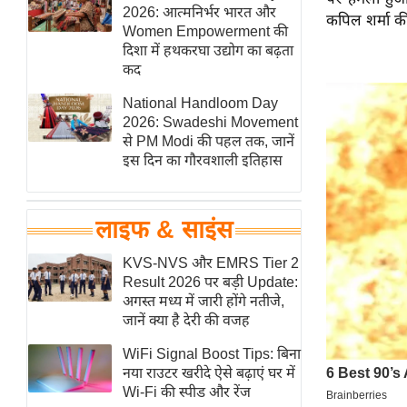
हॉलीवुड
2026: आत्मनिर्भर भारत और
कपिल शर्मा की
Women Empowerment की
फिल्म समीक्षा
दिशा में हथकरघा उद्योग का बढ़ता
Breaking
कद
News
National Handloom Day
लाइफस्टाइल
2026: Swadeshi Movement
से PM Modi की पहल तक, जानें
टेक्नॉलॉजी
इस दिन का गौरवशाली इतिहास
ब्यूटी/फैशन
घरेलू नुस्खे
लाइफ & साइंस
पर्यटन स्थल
फिटनेस मंत्रा
KVS-NVS और EMRS Tier 2
Result 2026 पर बड़ी Update:
रिलेशनशिप
अगस्त मध्य में जारी होंगे नतीजे,
राजनीति
जानें क्या है देरी की वजह
विश्लेषण
WiFi Signal Boost Tips: बिना
समसामयिक
नया राउटर खरीदे ऐसे बढ़ाएं घर में
Wi-Fi की स्पीड और रेंज
मातृभूमि