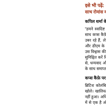
विश्लेषण
इसे भी पढ़ें:
ट्रेंडिंग
साथ रोमांस कर
कपिल शर्मा के
Q
u
"हमने स्वादिष
i
साथ कप्स कैफ
c
उबर रहे हैं, 
k
और डीएम के ज़
L
उस विश्वास की
i
सुनिश्चित करे
n
से, धन्यवाद 
k
के साथ समाप्त
s
कप्स कैफ़े प
विधानसभा
ब्रिटिश कोलंब
चुनाव
खोले। खालिस्
फोटो
नहीं हुआ। अध
में से एक है
वीडियो