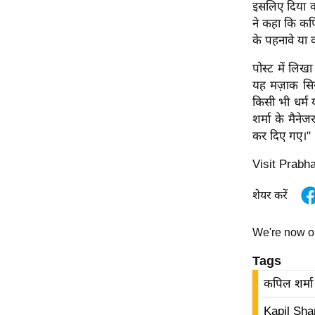
इसलिए दिया क
ऑडियो
ने कहा कि कपि
इंफ़ोग्राफ़िक
के पहनावे या 
राज्यों से
पोस्ट में लिख
शहरों से
यह मज़ाक सिख
किसी भी धर्म
वेब स्टोरी
शर्मा के मैन
कार्टून
कर दिए गए।"
Short
Visit Prabh
Videos
iOS App
शेयर करें
About us
Contact Editor
We're now 
Advertise
Tags
Privacy Policy
कपिल शर्मा
Grievance
Kapil Sh
Redressal