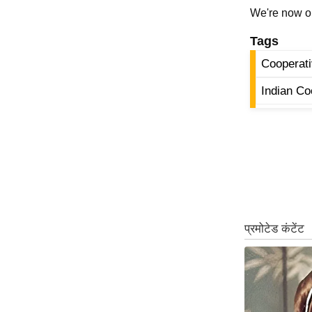
We're now 
Code Of Ethics
Tags
RSS
Our Team
Cooperati
Expert Panel
Indian C
Loksabhachunav
Android App