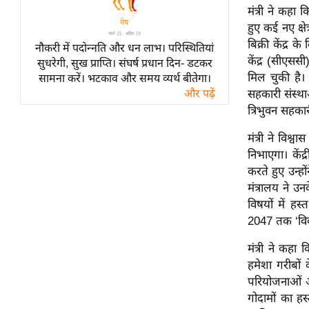
विश्लेषण
मंत्री ने कहा 
ट्रेंडिंग
हुए कई नए क्षे
बिक्री केंद्र
नौकरी में पदोन्नति और धन लाभ। परिस्थितियां
केंद्र (सीएसस
Q
सुधरेगी, सुख प्राप्ति। संघर्ष प्रधान दिन- डटकर
मिल चुकी है। उ
सामना करें। भटकाव और समय व्यर्थ बीतेगा।
u
और पढ़ें
सहकारी संस्था
i
त्रिभुवन सहका
c
k
मंत्री ने विश्
L
निभाएगा। केंद्
i
करते हुए उन्हो
n
मंत्रालय ने उनक
k
विषयों में हस्
s
2047 तक ‘विकस
विधानसभा
मंत्री ने कहा
चुनाव
हमेशा गरीबों 
फोटो
परियोजनाओं औ
गोदामों का ह
वीडियो