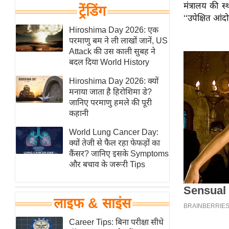
मंत्रालय की स
हॉलीवुड
ट्रेंडिंग
‘‘उपेक्षित आं
फिल्म समीक्षा
Hiroshima Day 2026: एक
Breaking
परमाणु बम ने ली लाखों जानें, US
News
Attack की उस काली सुबह ने
बदल दिया World History
लाइफस्टाइल
Hiroshima Day 2026: क्यों
टेक्नॉलॉजी
मनाया जाता है हिरोशिमा डे?
ब्यूटी/फैशन
जानिए परमाणु हमले की पूरी
कहानी
घरेलू नुस्खे
पर्यटन स्थल
World Lung Cancer Day:
क्यों तेजी से फैल रहा फेफड़ों का
फिटनेस मंत्रा
कैंसर? जानिए इसके Symptoms
रिलेशनशिप
और बचाव के जरूरी Tips
राजनीति
विश्लेषण
लाइफ & साइंस
समसामयिक
Career Tips: बिना परीक्षा सीधे
मातृभूमि