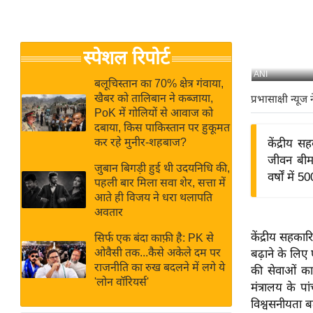
बजट
Hindi
खेल
News
क्रिकेट
स्पेशल रिपोर्ट
Hindi
IPL
ANI
Videos
2026
बलूचिस्तान का 70% क्षेत्र गंवाया,
खैबर को तालिबान ने कब्जाया,
प्रभासाक्षी न्यूज 
क्राइम
PoK में गोलियों से आवाज को
ई-पेपर
दबाया, किस पाकिस्तान पर हुकूमत
कर रहे मुनीर-शहबाज?
केंद्रीय 
मिसाल बेमिसाल
जीवन बीमा
जुबान बिगड़ी हुई थी उदयनिधि की,
शख्सियत
वर्षों में
पहली बार मिला सवा शेर, सत्ता में
यंग इंडिया
आते ही विजय ने धरा थलापति
अवतार
साहित्य जगत
ऑटो वर्ल्ड
केंद्रीय सहका
सिर्फ एक बंदा काफ़ी है: PK से
ओवैसी तक...कैसे अकेले दम पर
बढ़ाने के लिए
न्यूज ब्रीफ
राजनीति का रुख बदलने में लगे ये
की सेवाओं का
मनोरंजन जगत
'लोन वॉरियर्स'
मंत्रालय के प
बॉलीवुड
विश्वसनीयता बढ