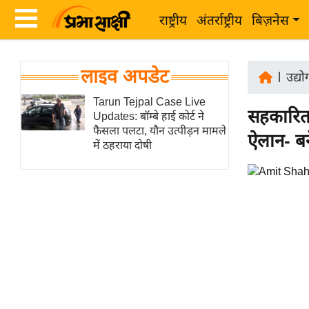
राष्ट्रीय
अंतर्राष्ट्रीय
बिज़नेस
Latest
ता
लाइव अपडेट
News
|
उद्य
ज़ा
in
Tarun Tejpal Case Live
ख
सहकारिता
Updates: बॉम्बे हाई कोर्ट ने
Hindi
ब
फैसला पलटा, यौन उत्पीड़न मामले
ऐलान- ब
र
में ठहराया दोषी
Hindi
राष्ट्रीय
News
अंतर्राष्ट्रीय
Live
बिज़नेस
उद्योग
Breaking
जगत
News in
विशेषज्ञ
Hindi
राय