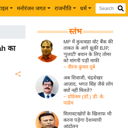
टाइल
मनोरंजन जगत
राजनीति
धर्म
स्तंभ
MP में कुशवाहा वोट बैंक की
hah का
ताकत के आगे झुकी BJP,
'गुलाटी' बयान के लिए तोमर
को मांगनी पड़ी माफी
~ नीरज कुमार दुबे
अब शिवाजी, चंद्रशेखर
आज़ाद, भगत सिंह जैसे लोग
क्यों नहीं मिलते?
~ प्रोफ़ेसर (डॉ.) डी. के.
पांडेय
मिलावटखोरों के खिलाफ भी
करना पड़ेगा देशव्यापी
आंदोलन