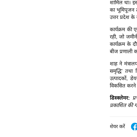
शामिल था। इस
ऑडियो
का भूमिपूजन 
इंफ़ोग्राफ़िक
उत्तर प्रदेश क
राज्यों से
कार्यक्रम की 
शहरों से
रही, जो जमीन
कार्यक्रम के
वेब स्टोरी
बीज प्रणाली 
कार्टून
Short
शाह ने मंत्र
समृद्धि’ तथा
Videos
उत्पादकों, डे
iOS App
विकसित करने क
About us
डिस्क्लेमर:
प्
Contact Editor
प्रकाशित की ग
Advertise
Privacy Policy
शेयर करें
Grievance
Redressal