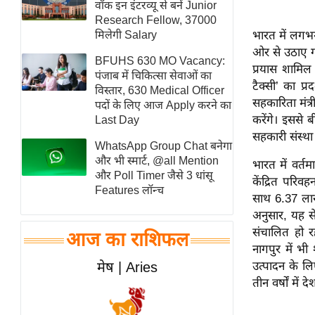
वॉक इन इंटरव्यू से बनें Junior
स्तंभ
Research Fellow, 37000
मिलेगी Salary
भारत में लगभग
एम.
ओर से उठाए गए
आर.
BFUHS 630 MO Vacancy:
प्रयास शामिल 
आई.
पंजाब में चिकित्सा सेवाओं का
टैक्सी’ का प्
विस्तार, 630 Medical Officer
चाय पर
सहकारिता मंत्र
पदों के लिए आज Apply करने का
समीक्षा
करेंगे। इससे बी
Last Day
सहकारी संस्था
धर्म
WhatsApp Group Chat बनेगा
ज्योतिष
और भी स्मार्ट, @all Mention
भारत में वर्
और Poll Timer जैसे 3 धांसू
प्रभु
केंद्रित परि
Features लॉन्च
साथ 6.37 लाख
महिमा/
अनुसार, यह स
धर्मस्थल
संचालित हो र
आज का राशिफल
व्रत
नागपुर में भ
त्योहार
मेष | Aries
उत्पादन के लि
राशिफल
तीन वर्षों मे
विशेष