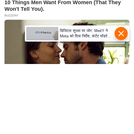
c
10 Things Men Want From Women (That They
y
Won't Tell You).
BUZZDAY
G
r
डिजिटल सुरक्षा पर जोर: MeitY ने
i
Meta को दिया निर्देश, कंटेंट मॉडरेशन
e
मजबूत करे
v
a
n
c
e
R
e
Lost Cargo On Highway Leaves Driver In Shock
d
BUZZDAY
r
e
s