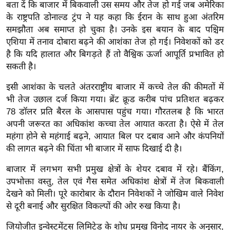
ख्सि
बता दें कि बाजार में बिकवाली उस समय और तेज हो गई जब अमेरिका
य
के राष्ट्रपति डोनाल्ड ट्रंप ने यह कहा कि ईरान के साथ हुआ अंतरिम
समझौता अब समाप्त हो चुका है। उनके इस बयान के बाद पश्चिम
त
एशिया में तनाव दोबारा बढ़ने की आशंका तेज हो गई। निवेशकों को डर
यं
है कि यदि हालात और बिगड़ते हैं तो वैश्विक ऊर्जा आपूर्ति प्रभावित हो
ग
सकती है।
इं
डि
इसी आशंका के चलते अंतरराष्ट्रीय बाजार में कच्चे तेल की कीमतों में
भी तेज उछाल दर्ज किया गया। ब्रेंट क्रूड करीब पांच प्रतिशत बढ़कर
या
78 डॉलर प्रति बैरल के आसपास पहुंच गया। गौरतलब है कि भारत
सा
अपनी जरूरत का अधिकांश कच्चा तेल आयात करता है। ऐसे में तेल
हि
महंगा होने से महंगाई बढ़ने, आयात बिल पर दबाव आने और कंपनियों
त्य
की लागत बढ़ने की चिंता भी बाजार में साफ दिखाई दी है।
ज
ग
बाजार में लगभग सभी प्रमुख क्षेत्रों के शेयर दबाव में रहे। बैंकिंग,
उपभोक्ता वस्तु, तेल एवं गैस समेत अधिकांश क्षेत्रों में तेज बिकवाली
त
देखने को मिली। पूरे कारोबार के दौरान निवेशकों ने जोखिम वाले निवेश
ऑ
से दूरी बनाई और सुरक्षित विकल्पों की ओर रुख किया है।
टो
व
जियोजीत इन्वेस्टमेंट्स लिमिटेड के शोध प्रमुख विनोद नायर के अनुसार,