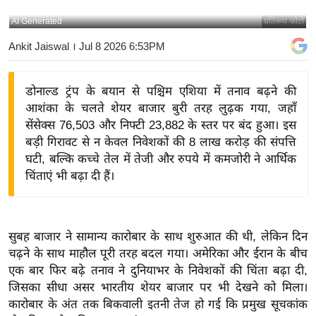
य
AI Generated
प्रतिरूप फोटो
बि
Ankit Jaiswal
। Jul 8 2026 6:53PM
ज़
ने
डोनाल्ड ट्रंप के बयान से पश्चिम एशिया में तनाव बढ़ने की
स
आशंका के चलते शेयर बाजार बुरी तरह लुढ़क गया, जहाँ
उ
सेंसेक्स 76,503 और निफ्टी 23,882 के स्तर पर बंद हुआ। इस
द्यो
बड़ी गिरावट से न केवल निवेशकों की 8 लाख करोड़ की संपत्ति
ग
घटी, बल्कि कच्चे तेल में तेजी और रुपये में कमजोरी ने आर्थिक
ज
चिंताएं भी बढ़ा दी हैं।
ग
त
वि
सुबह बाजार ने सामान्य कारोबार के साथ शुरुआत की थी, लेकिन दिन
शे
चढ़ने के साथ माहौल पूरी तरह बदल गया। अमेरिका और ईरान के बीच
ष
एक बार फिर बढ़े तनाव ने दुनियाभर के निवेशकों की चिंता बढ़ा दी,
ज्ञ
जिसका सीधा असर भारतीय शेयर बाजार पर भी देखने को मिला।
रा
कारोबार के अंत तक बिकवाली इतनी तेज हो गई कि प्रमुख सूचकांक