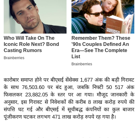
इ
म
ई
-
पे
प
र
मि
सा
कारोबार समाप्त होने पर बीएसई सेंसेक्स 1,677 अंक की बड़ी गिरावट
ल
के साथ 76,503.60 पर बंद हुआ, जबकि निफ्टी 50 517 अंक
फिसलकर 23,882.05 के स्तर पर आ गया। मौजूद जानकारी के
बे
अनुसार, इस गिरावट से निवेशकों की करीब 8 लाख करोड़ रुपये की
मि
संपत्ति घट गई और बीएसई में सूचीबद्ध कंपनियों का कुल बाजार
सा
पूंजीकरण घटकर लगभग 471 लाख करोड़ रुपये रह गया है।
ल
श