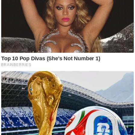
/
फै
श
न
घ
रे
लू
नु
स्खे
प
र्य
ट
न
स्थ
ल
फि