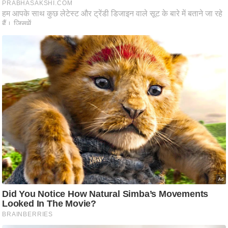
आ
र
.
आ
ई
.
चा
य
प
र
स
मी
क्षा
ध
र्म
ज्यो