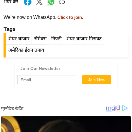
ड
शेयर करें
हॉ
ली
We're now on WhatsApp.
Click to join.
वु
Tags
ड
शेयर बाजार
सेंसेक्स
निफ्टी
शेयर बाजार गिरावट
फि
ल्म
अमेरिका ईरान तनाव
स
मी
क्षा
B
r
e
a
k
i
n