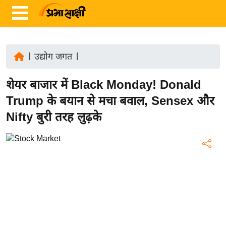
|
उद्योग जगत
|
ता
शेयर बाजार में Black Monday! Donald
ज़ा
ख
Trump के बयान से मचा बवाल, Sensex और
ब
Nifty बुरी तरह लुढ़के
र
रा
ष्ट्री
य
अं
त
र्रा
ष्ट्री