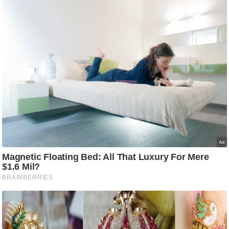
ति
ष
प्र
भु
म
हि
मा
/
ध
र्म
स्थ
ल
व्र
त
त्यो
हा
र