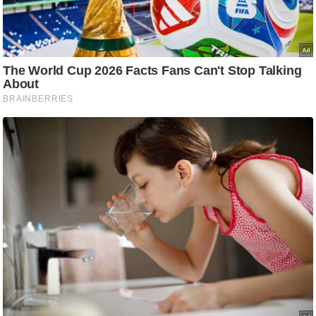
ट
ने
स
मं
त्रा
रि
ले
श
न
शि
प
रा
ज
नी
ति
वि
श्ले