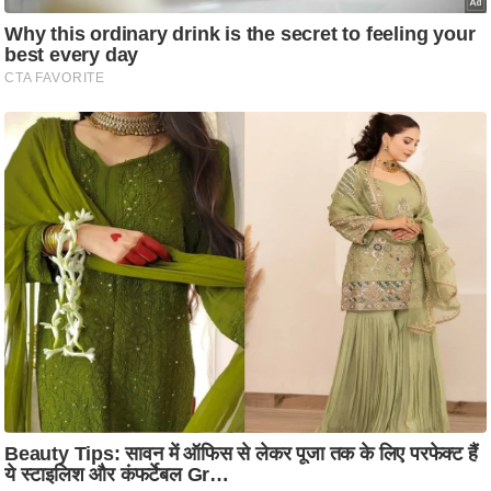
ष
ण
स
म
सा
म
यि
क
मा
तृ
भू
मि
स्तं
भ
ए
म
.