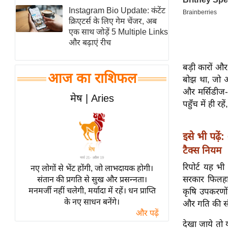
Instagram Bio Update: कंटेंट
स्तंभ
क्रिएटर्स के लिए गेम चेंजर, अब
एम.
एक साथ जोड़ें 5 Multiple Links
आर.
और बढ़ाएं रीच
आई.
बड़ी कारों 
चाय पर
आज का राशिफल
बोझ था, जो अब
समीक्षा
और मर्सिडीज-ब
मेष | Aries
धर्म
पहुँच में ही 
ज्योतिष
प्रभु
इसे भी पढ़ें:
महिमा/
टैक्स नियम
धर्मस्थल
रिपोर्ट यह भी
नए लोगों से भेंट होंगी, जो लाभदायक होगी।
व्रत
सरकार फिलहाल 
संतान की प्रगति से सुख और प्रसन्नता।
त्योहार
मनमर्जी नहीं चलेगी, मर्यादा में रहें। धन प्राप्ति
कृषि उपकरणों 
के नए साधन बनेंगे।
राशिफल
और गति की सं
और पढ़ें
विशेष
देखा जाये तो