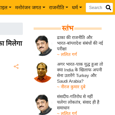
टाइल
मनोरंजन जगत
राजनीति
धर्म
स्तंभ
ढाका की राजनीति और
का मिलेगा
भारत-बांग्लादेश संबंधों की नई
परीक्षा
~ ललित गर्ग
अगर भारत-पाक युद्ध हुआ तो
क्या India के खिलाफ अपनी
सेना उतारेंगे Turkey और
Saudi Arabia?
~ नीरज कुमार दुबे
संसदीय-गतिरोध से नहीं
चलेगा लोकतंत्र, संवाद ही है
समाधान
~ ललित गर्ग