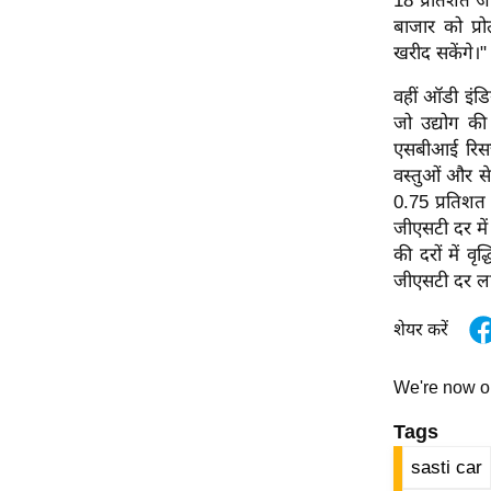
18 प्रतिशत जी
ऑडियो
बाजार को प्
खरीद सकेंगे।"
इंफ़ोग्राफ़िक
राज्यों से
वहीं ऑडी इंडि
जो उद्योग की
शहरों से
एसबीआई रिसर्
वेब स्टोरी
वस्तुओं और से
कार्टून
0.75 प्रतिशत
Short
जीएसटी दर में
की दरों में 
Videos
जीएसटी दर लाग
iOS App
About us
शेयर करें
Contact Editor
We're now 
Advertise
Privacy Policy
Tags
Grievance
sasti car
Redressal