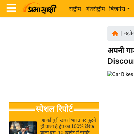
राष्ट्रीय
अंतर्राष्ट्रीय
बिज़नेस
Latest
ता
News
|
उद्य
ज़ा
in
ख
अपनी गाड
Hindi
ब
Discount
र
Hindi
राष्ट्रीय
News
अंतर्राष्ट्रीय
Live
बिज़नेस
उद्योग
Breaking
स्पेशल रिपोर्ट
जगत
News in
विशेषज्ञ
Hindi
आ गई बुरी खबर! भारत पर फूटने
राय
ही वाला है ट्रंप का 100% टैरिफ
वाला बम, 10 प्वाइंट में इसके