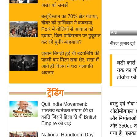
बजट
Hindi
असर को समझें
खेल
News
बलूचिस्तान का 70% क्षेत्र गंवाया,
क्रिकेट
खैबर को तालिबान ने कब्जाया,
Hindi
IPL
PoK में गोलियों से आवाज को
ANI
दबाया, किस पाकिस्तान पर हुकूमत
Videos
2026
कर रहे मुनीर-शहबाज?
नीरज कुमार दुबे
क्राइम
जुबान बिगड़ी हुई थी उदयनिधि की,
ई-पेपर
पहली बार मिला सवा शेर, सत्ता में
बड़ी कार
मिसाल बेमिसाल
आते ही विजय ने धरा थलापति
तक का बो
अवतार
शख्सियत
टोयोटा फॉर
यंग इंडिया
ट्रेंडिंग
साहित्य जगत
ऑटो वर्ल्ड
वस्तु एवं सेव
Quit India Movement:
भारतीय स्वतंत्रता संग्राम की वो
ऑटोमोबाइल क्
न्यूज ब्रीफ
क्रांति जिसने हिला दी थी British
और निर्माताओ
मनोरंजन जगत
Empire की जड़ें
और 350cc तक 
बॉलीवुड
गया है। इसका 
National Handloom Day