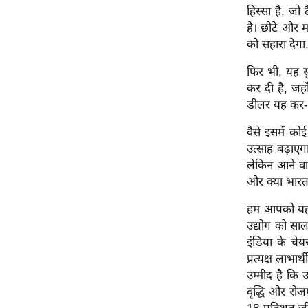
विश्लेषण
हिस्सा है, जो
ट्रेंडिंग
है। छोटे और म
को सहारा देग
Q
फिर भी, यह सु
u
कर दी है, जहा
i
डीलर यह कर-कटौ
c
k
वैसे इसमें को
L
उत्साह बढ़ाए
i
लेकिन आने वाल
n
और क्या भारत 
k
हम आपको यह भ
s
उद्योग को साल
विधानसभा
इंडिया के चे
प्रत्यक्ष लाभा
चुनाव
उम्मीद है कि 
फोटो
वृद्धि और रोज
वीडियो