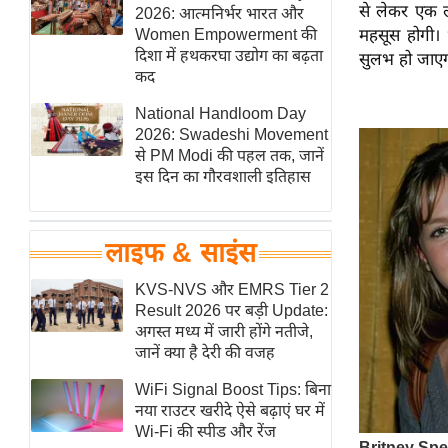
से लेकर एक ल
हॉलीवुड
2026: आत्मनिर्भर भारत और
Women Empowerment की
महसूस होगी।
फिल्म समीक्षा
दिशा में हथकरघा उद्योग का बढ़ता
सुलभ हो जाए
Breaking
कद
News
National Handloom Day
लाइफस्टाइल
2026: Swadeshi Movement
से PM Modi की पहल तक, जानें
टेक्नॉलॉजी
इस दिन का गौरवशाली इतिहास
ब्यूटी/फैशन
घरेलू नुस्खे
लाइफ & साइंस
पर्यटन स्थल
फिटनेस मंत्रा
KVS-NVS और EMRS Tier 2
Result 2026 पर बड़ी Update:
रिलेशनशिप
अगस्त मध्य में जारी होंगे नतीजे,
राजनीति
जानें क्या है देरी की वजह
विश्लेषण
WiFi Signal Boost Tips: बिना
समसामयिक
नया राउटर खरीदे ऐसे बढ़ाएं घर में
Wi-Fi की स्पीड और रेंज
मातृभूमि