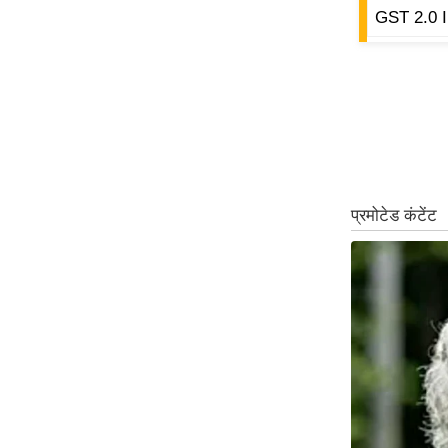
GST 2.0 I
Code Of Ethics
RSS
Our Team
Expert Panel
Loksabhachunav
Android App