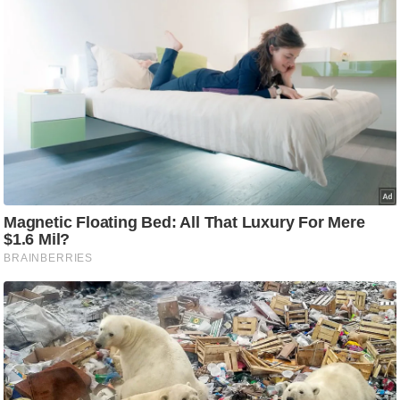
ट
ने
स
मं
त्रा
रि
ले
श
न
शि
प
रा
ज
नी
ति
वि
श्ले