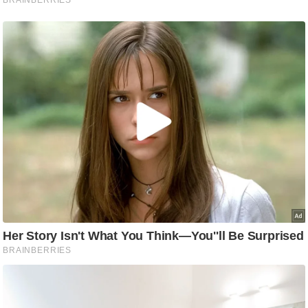
/
फै
श
न
घ
रे
लू
नु
स्खे
प
र्य
ट
न
स्थ
ल
फि