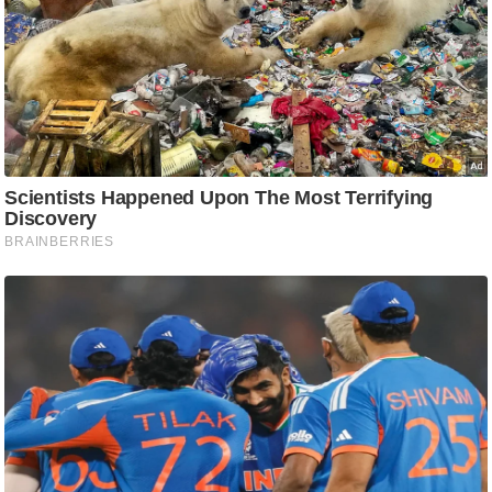
ष
ण
स
म
सा
म
यि
क
मा
तृ
भू
मि
स्तं
भ
ए
म
.