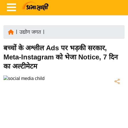
|
उद्योग जगत
|
ता
बच्चों के अश्लील Ads पर भड़की सरकार,
ज़ा
ख
Meta-Instagram को भेजा Notice, 7 दिन
ब
का अल्टीमेटम
र
रा
ष्ट्री
य
अं
त
र्रा
ष्ट्री