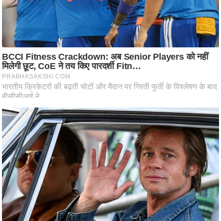
आ
र
.
आ
ई
.
चा
य
प
र
स
मी
क्षा
ध
र्म
ज्यो