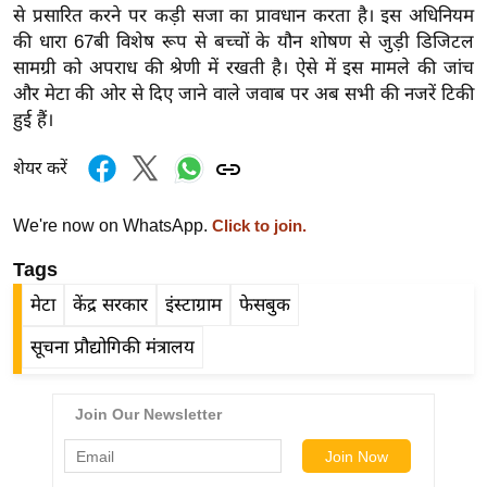
ड
से प्रसारित करने पर कड़ी सजा का प्रावधान करता है। इस अधिनियम
हॉ
की धारा 67बी विशेष रूप से बच्चों के यौन शोषण से जुड़ी डिजिटल
ली
सामग्री को अपराध की श्रेणी में रखती है। ऐसे में इस मामले की जांच
वु
और मेटा की ओर से दिए जाने वाले जवाब पर अब सभी की नजरें टिकी
ड
हुई हैं।
फि
शेयर करें
ल्म
स
We're now on WhatsApp.
Click to join.
मी
क्षा
Tags
B
मेटा
केंद्र सरकार
इंस्टाग्राम
फेसबुक
r
सूचना प्रौद्योगिकी मंत्रालय
e
a
k
i
n