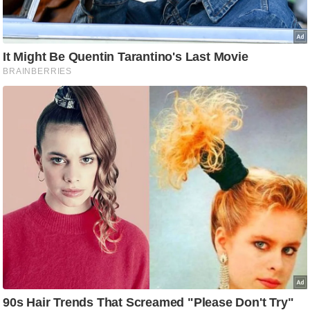
ति
ष
प्र
भु
म
हि
मा
/
ध
र्म
स्थ
ल
व्र
त
त्यो
हा
र