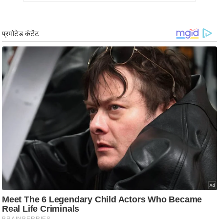
g
N
e
w
s
ला
इ
फ
स्टा
इ
ल
टे
क्नॉ
लॉ
जी
ब्यू
टी