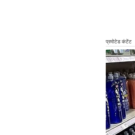
ऑडियो
इंफ़ोग्राफ़िक
राज्यों से
शहरों से
वेब स्टोरी
कार्टून
Short
Videos
iOS App
About us
Contact Editor
Advertise
Privacy Policy
Grievance
Redressal