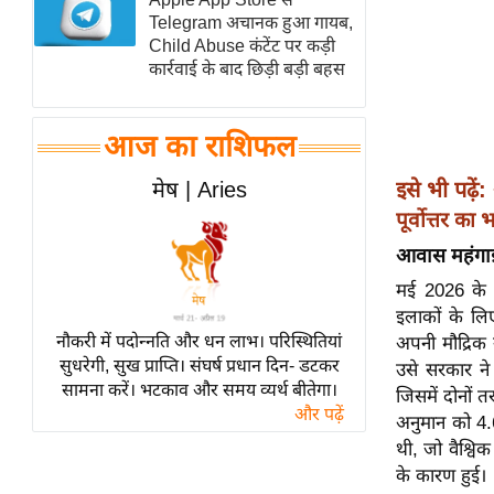
Telegram अचानक हुआ गायब,
स्तंभ
Child Abuse कंटेंट पर कड़ी
एम.
कार्रवाई के बाद छिड़ी बड़ी बहस
आर.
आई.
आज का राशिफल
चाय पर
समीक्षा
मेष | Aries
इसे भी पढ़ें:
धर्म
पूर्वोत्तर का
ज्योतिष
आवास महंगा
प्रभु
मई 2026 के 
महिमा/
इलाकों के लि
नौकरी में पदोन्नति और धन लाभ। परिस्थितियां
धर्मस्थल
अपनी मौद्रिक 
सुधरेगी, सुख प्राप्ति। संघर्ष प्रधान दिन- डटकर
उसे सरकार ने 
व्रत
सामना करें। भटकाव और समय व्यर्थ बीतेगा।
जिसमें दोनों त
त्योहार
और पढ़ें
अनुमान को 4.
राशिफल
थी, जो वैश्वि
विशेष
के कारण हुई।