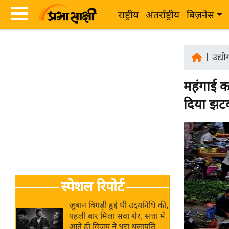
राष्ट्रीय
अंतर्राष्ट्रीय
बिज़नेस
Latest
ता
News
|
उद्य
ज़ा
in
ख
महंगाई क
Hindi
ब
दिया झट
र
Hindi
राष्ट्रीय
News
अंतर्राष्ट्रीय
Live
बिज़नेस
उद्योग
Breaking
स्पेशल रिपोर्ट
जगत
News in
विशेषज्ञ
Hindi
जुबान बिगड़ी हुई थी उदयनिधि की,
राय
पहली बार मिला सवा शेर, सत्ता में
आते ही विजय ने धरा थलापति