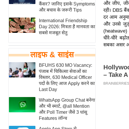
और जीप, जीरा
हॉलीवुड
कैंसर? जानिए इसके Symptoms
और बचाव के जरूरी Tips
रही। DBS बैंक
फिल्म समीक्षा
दर आम अनुमान 
International Friendship
Breaking
और उनसे जुड़ी
Day 2026: मित्रता है मानवता का
News
(heatwave) चल
सबसे मजबूत सेतु
धीरे-धीरे ब
लाइफस्टाइल
सबका असर आने
टेक्नॉलॉजी
लाइफ & साइंस
ब्यूटी/फैशन
घरेलू नुस्खे
BFUHS 630 MO Vacancy:
पंजाब में चिकित्सा सेवाओं का
पर्यटन स्थल
विस्तार, 630 Medical Officer
फिटनेस मंत्रा
पदों के लिए आज Apply करने का
Last Day
रिलेशनशिप
WhatsApp Group Chat बनेगा
राजनीति
और भी स्मार्ट, @all Mention
विश्लेषण
और Poll Timer जैसे 3 धांसू
समसामयिक
Features लॉन्च
मातृभूमि
Apple App Store से