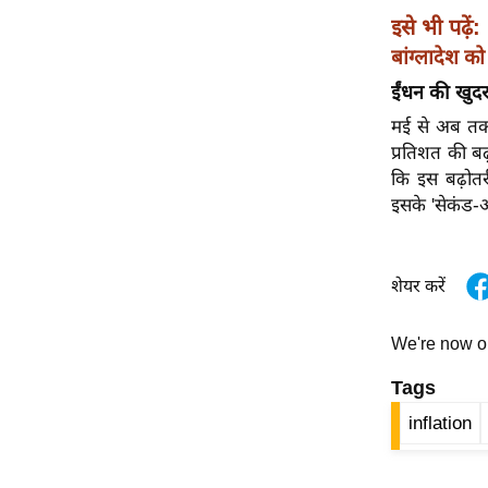
विश्लेषण
इसे भी पढ़ें:
ट्रेंडिंग
बांग्लादेश 
ईंधन की खुदर
Q
u
मई से अब तक,
i
प्रतिशत की बढ
c
कि इस बढ़ोत
k
इसके 'सेकंड-ऑर
L
i
n
शेयर करें
k
s
We're now 
विधानसभा
Tags
चुनाव
inflation
फोटो
वीडियो