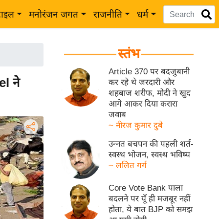
टाइल
मनोरंजन जगत
राजनीति
धर्म
स्तंभ
Article 370 पर बदजुबानी
l ने
कर रहे थे जरदारी और
शहबाज शरीफ, मोदी ने खुद
आगे आकर दिया करारा
जवाब
~ नीरज कुमार दुबे
उन्नत बचपन की पहली शर्त-
स्वस्थ भोजन, स्वस्थ भविष्य
~ ललित गर्ग
Core Vote Bank पाला
बदलने पर यूँ ही मजबूर नहीं
होता, ये बात BJP को समझ