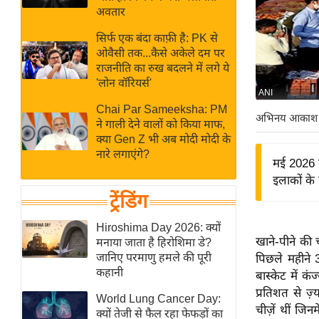
बजट
Hindi
अवतार
खेल
News
सिर्फ एक बंदा काफ़ी है: PK से
क्रिकेट
ओवैसी तक...कैसे अकेले दम पर
Hindi
IPL
राजनीति का रुख बदलने में लगे ये
'लोन वॉरियर्स'
Videos
2026
ANI
क्राइम
Chai Par Sameeksha: PM
अभिनय आकाश
ने गाली देने वालों को किया माफ,
ई-पेपर
क्या Gen Z भी अब मोदी मोदी के
मिसाल बेमिसाल
नारे लगाएंगे?
मई 2026 
शख्सियत
इलाकों के
यंग इंडिया
ट्रेंडिंग
साहित्य जगत
Hiroshima Day 2026: क्यों
ऑटो वर्ल्ड
खाने-पीने की 
मनाया जाता है हिरोशिमा डे?
जानिए परमाणु हमले की पूरी
पिछले महीने 3
न्यूज ब्रीफ
कहानी
बास्केट में क
मनोरंजन जगत
प्रतिशत से ज
World Lung Cancer Day:
बॉलीवुड
चीज़ें थीं जि
क्यों तेजी से फैल रहा फेफड़ों का