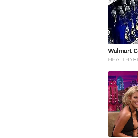
Code Of Ethics
RSS
Our Team
Expert Panel
Loksabhachunav
Android App