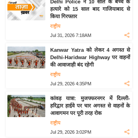
य
Delhi Police ने 10 साल के बच्चे के
हत्यारे को 15 साल बाद गाजियाबाद से
ब
किया गिरफ्तार
ज
राष्ट्रीय
ट
Jul 31, 2026 7:18AM
खे
ल
Kanwar Yatra को लेकर 4 अगस्त से
क्रि
Delhi-Haridwar Highway पर वाहनों
के
की आवाजाही बंद रहेगी
ट
राष्ट्रीय
I
Jul 29, 2026 4:35PM
P
L
कांवड़ यात्रा: मुजफ्फरनगर में दिल्ली-
2
हरिद्वार हाईवे पर चार अगस्त से वाहनों के
0
आवागमन पर पूरी तरह रोक
2
राष्ट्रीय
6
Jul 29, 2026 3:02PM
क्रा