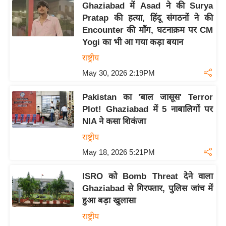
g
Ghaziabad में Asad ने की Surya
N
Pratap की हत्या, हिंदू संगठनों ने की
Encounter की माँग, घटनाक्रम पर CM
e
Yogi का भी आ गया कड़ा बयान
w
s
राष्ट्रीय
ला
May 30, 2026 2:19PM
इ
Pakistan का 'बाल जासूस' Terror
फ
Plot! Ghaziabad में 5 नाबालिगों पर
स्टा
NIA ने कसा शिकंजा
इ
राष्ट्रीय
ल
May 18, 2026 5:21PM
टे
क्नॉ
ISRO को Bomb Threat देने वाला
लॉ
Ghaziabad से गिरफ्तार, पुलिस जांच में
जी
हुआ बड़ा खुलासा
ब्यू
राष्ट्रीय
टी