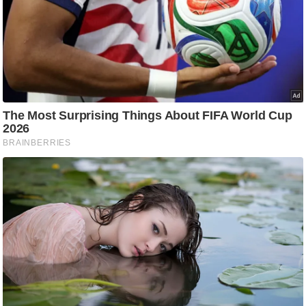
/
फै
श
न
घ
रे
लू
नु
स्खे
प
र्य
ट
न
स्थ
ल
फि