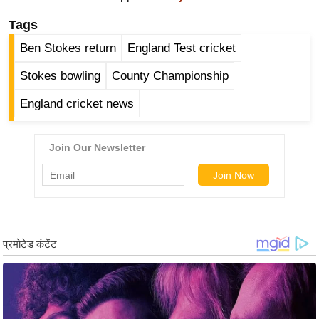
ड
हॉ
Tags
ली
Ben Stokes return
England Test cricket
वु
Stokes bowling
County Championship
ड
फि
England cricket news
ल्म
स
मी
क्षा
B
r
e
a
k
i
n