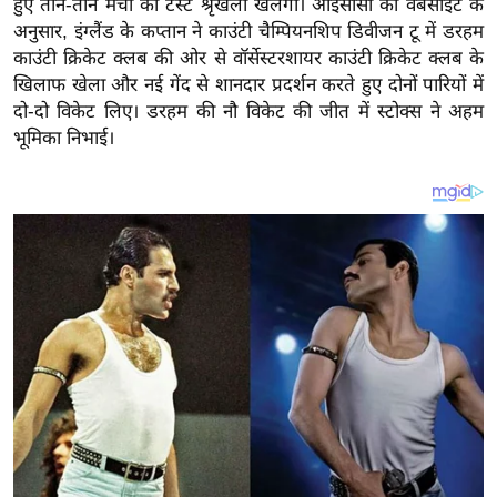
हुए तीन-तीन मैचों की टेस्ट श्रृंखला खेलेगी। आईसीसी की वेबसाइट के
य
अनुसार, इंग्लैंड के कप्तान ने काउंटी चैम्पियनशिप डिवीजन टू में डरहम
ब
काउंटी क्रिकेट क्लब की ओर से वॉर्सेस्टरशायर काउंटी क्रिकेट क्लब के
ज
खिलाफ खेला और नई गेंद से शानदार प्रदर्शन करते हुए दोनों पारियों में
ट
दो-दो विकेट लिए। डरहम की नौ विकेट की जीत में स्टोक्स ने अहम
खे
भूमिका निभाई।
ल
क्रि
के
ट
I
P
L
2
0
2
6
क्रा