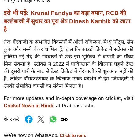
की चुनौती खड़ी कर दी है।
र्ल्ड
इसे भी पढ़ें:
Krunal Pandya का बड़ा बयान, RCB की
न्यू
बल्लेबाजी में सुधार का पूरा श्रेय Dinesh Karthik को जाता
ज
है
ब्री
फ
तेज गेंदबाजी के संभावित विकल्पों में ओली रॉबिन्सन, मैथ्यू पॉट्स, सैम
म
कुक और सन्नी बेकर शामिल हैं, हालांकि काउंटी क्रिकेट में स्टोक्स की
नो
हालिया नई गेंद की गेंदबाजी से उन्हें इस भूमिका में वापसी का मौका
रं
मिल सकता है। स्टोक्स ने 2022 में पाकिस्तान के खिलाफ पहले टेस्ट
की दूसरी पारी के बाद से टेस्ट क्रिकेट में गेंदबाजी की शुरुआत नहीं की
ज
है, लेकिन वॉर्सेस्टरशायर के खिलाफ उनके प्रदर्शन से इस जिम्मेदारी में
न
उनकी संभावित वापसी का संकेत मिलता है।
ज
ग
For more updates and in-depth coverage on cricket, visit
त
at Prabhasakshi.
Cricket News in Hindi
बॉ
शेयर करें
ली
वु
We're now on WhatsApp.
Click to join.