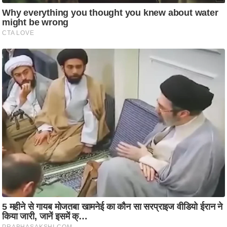
ष
ण
स
म
सा
म
यि
क
मा
तृ
भू
मि
स्तं
भ
ए
म
.