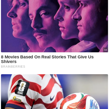
g
N
e
w
s
ला
इ
फ
स्टा
इ
ल
टे
क्नॉ
लॉ
जी
ब्यू
टी