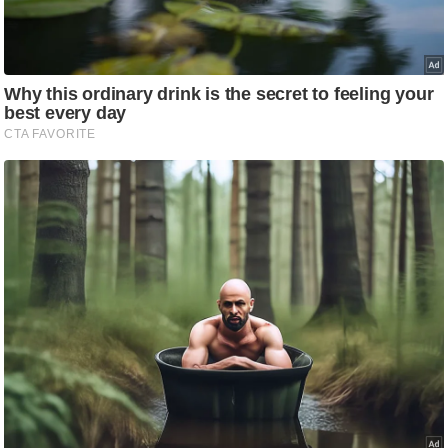
ट
ने
स
मं
त्रा
रि
ले
श
न
शि
प
रा
ज
नी
ति
वि
श्ले