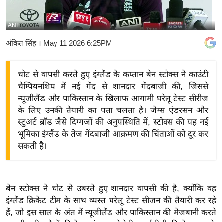
य
बि
ANI
ज़
अंकित सिंह
। May 11 2026 6:25PM
ने
स
चोट से वापसी करते हुए इंग्लैंड के कप्तान बेन स्टोक्स ने काउंटी
उ
चैम्पियनशिप में नई गेंद से शानदार गेंदबाजी की, जिससे
द्यो
न्यूजीलैंड और पाकिस्तान के खिलाफ आगामी घरेलू टेस्ट सीरीज
ग
के लिए उनकी तैयारी का पता चलता है। जेम्स एंडरसन और
ज
स्टुअर्ट ब्रॉड जैसे दिग्गजों की अनुपस्थिति में, स्टोक्स की यह नई
ग
भूमिका इंग्लैंड के तेज गेंदबाजी आक्रमण की चिंताओं को दूर कर
त
सकती है।
वि
शे
ष
बेन स्टोक्स ने चोट से उबरते हुए शानदार वापसी की है, क्योंकि वह
ज्ञ
इंग्लैंड क्रिकेट टीम के साथ व्यस्त घरेलू टेस्ट सीजन की तैयारी कर रहे
रा
हैं, जो इस साल के अंत में न्यूजीलैंड और पाकिस्तान की मेजबानी करते