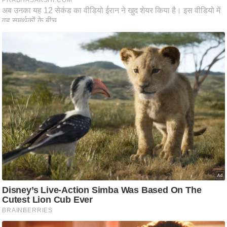
आ
र
.
आ
ई
.
चा
य
प
र
स
मी
क्षा
ध
र्म
ज्यो