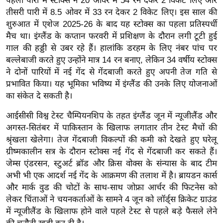
पहली पारी में स्टोक्स ने 20 ओवर में 54 रन देकर 2 विकेट लिए और
ख्सि
तीसरी पारी में 8.5 ओवर में 33 रन देकर 2 विकेट लिए। इस साल की
य
शुरुआत में एशेज 2025-26 के बाद यह स्टोक्स का पहला प्रतिस्पर्धी
त
मैच था। इंग्लैंड के कप्तान फरवरी में प्रशिक्षण के दौरान लगी टूटी हुई
यं
गाल की हड्डी से उबर रहे हैं। हालांकि डरहम के लिए नंबर पांच पर
ग
बल्लेबाजी करते हुए उन्होंने मात्र 14 रन बनाए, लेकिन 34 वर्षीय स्टोक्स
इं
ने दोनों पारियों में नई गेंद से गेंदबाजी करते हुए अपनी तेज गति से
डि
प्रभावित किया। यह भूमिका भविष्य में इंग्लैंड की उनके लिए योजनाओं
का संकेत दे सकती है।
या
सा
आईसीसी विश्व टेस्ट चैम्पियनशिप के तहत इंग्लैंड जून में न्यूजीलैंड और
हि
अगस्त-सितंबर में पाकिस्तान के खिलाफ लगातार तीन टेस्ट मैचों की
त्य
श्रृंखला खेलेगा। तेज गेंदबाजी विकल्पों की कमी को देखते हुए घरेलू
ज
ग्रीष्मकालीन सत्र के दौरान स्टोक्स नई गेंद से गेंदबाजी कर सकते हैं।
जेम्स एंडरसन, स्टुअर्ट ब्रॉड और क्रिस वोक्स के संन्यास के बाद टीम
ग
अभी भी एक आदर्श नई गेंद के आक्रमण की तलाश में है। ब्रायडन कार्स
त
और मार्क वुड की चोटों के साथ-साथ जोफ्रा आर्चर की फिटनेस को
ऑ
लेकर चिंताओं ने चयनकर्ताओं के सामने 4 जून को लॉर्ड्स क्रिकेट ग्राउंड
टो
में न्यूजीलैंड के खिलाफ होने वाले पहले टेस्ट से पहले बड़े फैसले लेने
व