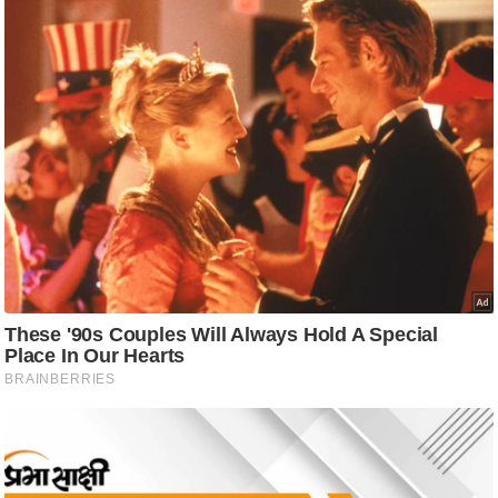
ति
ष
प्र
भु
म
हि
मा
/
ध
र्म
स्थ
ल
व्र
त
त्यो
हा
र