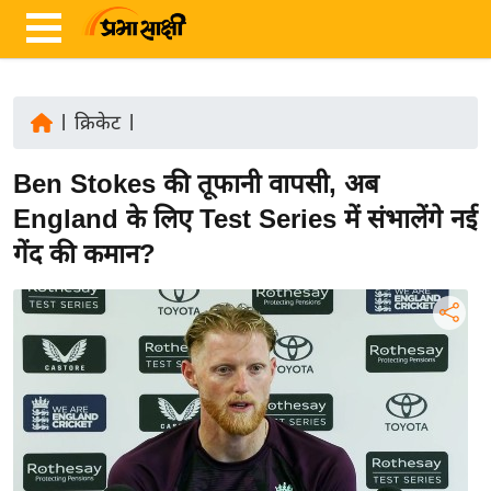
|
क्रिकेट
|
ता
Ben Stokes की तूफानी वापसी, अब
ज़ा
ख
England के लिए Test Series में संभालेंगे नई
ब
गेंद की कमान?
र
रा
ष्ट्री
य
अं
त
र्रा
ष्ट्री