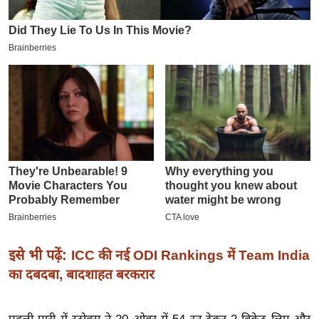
इ
म
ई
-
पे
प
र
मि
सा
ल
बे
मि
इसे भी पढ़ें:
ICC की नई ODI Rankings में Team India
सा
का दबदबा, बादशाहत बरकरार
ल
श