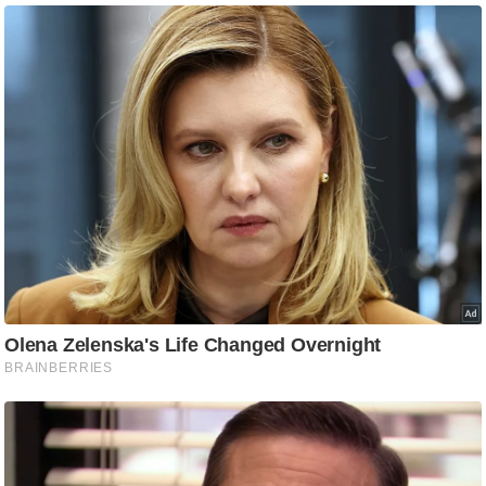
ड
हॉ
ली
वु
ड
फि
ल्म
स
मी
क्षा
B
r
e
a
k
i
n