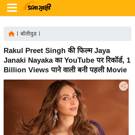
|
बॉलीवुड
|
ता
Rakul Preet Singh की फिल्म Jaya
ज़ा
ख
Janaki Nayaka का YouTube पर रिकॉर्ड, 1
ब
Billion Views पाने वाली बनी पहली Movie
र
रा
ष्ट्री
य
अं
त
र्रा
ष्ट्री