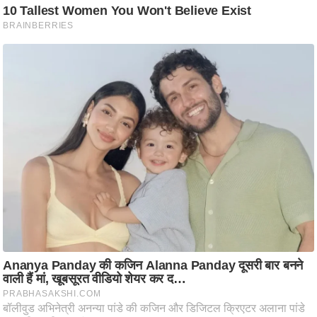
आ
र
.
आ
ई
.
चा
य
प
र
स
मी
क्षा
ध
र्म
ज्यो