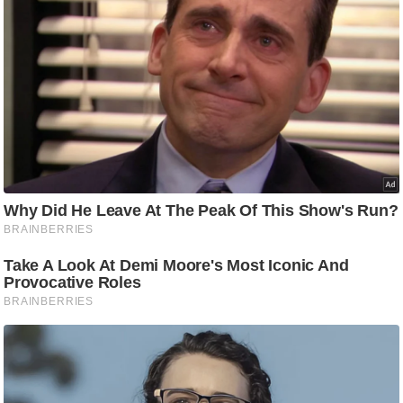
g
N
e
w
s
ला
इ
फ
स्टा
इ
ल
टे
क्नॉ
लॉ
जी
ब्यू
टी