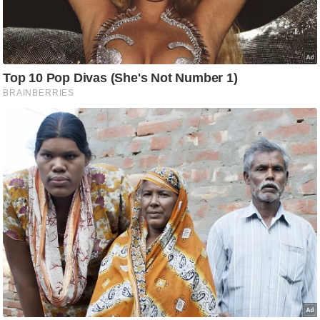
ष
ण
स
म
सा
म
यि
क
मा
तृ
भू
मि
स्तं
भ
ए
म
.