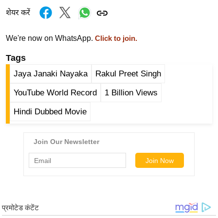
र्ल्ड
शेयर करें
न्यू
ज
We're now on WhatsApp.
Click to join.
ब्री
Tags
फ
Jaya Janaki Nayaka
Rakul Preet Singh
म
नो
YouTube World Record
1 Billion Views
रं
Hindi Dubbed Movie
ज
न
ज
ग
त
बॉ
ली
वु