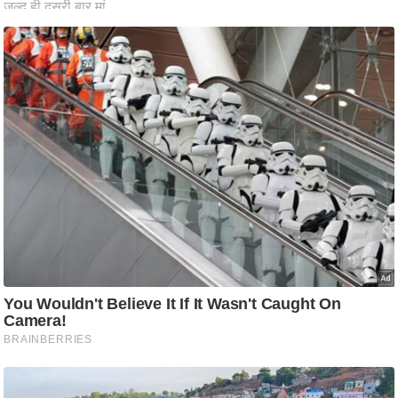
ति
ष
प्र
भु
म
हि
मा
/
ध
र्म
स्थ
ल
व्र
त
त्यो
हा
र