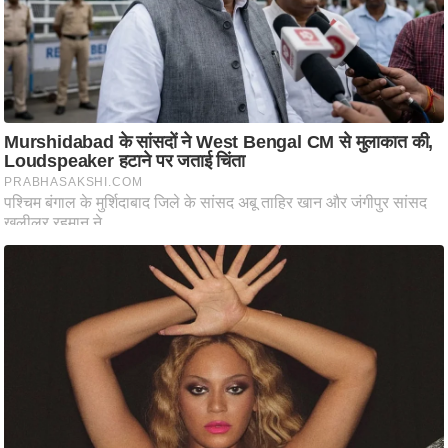
ट
ने
स
मं
त्रा
रि
ले
श
न
शि
प
रा
ज
नी
ति
वि
श्ले