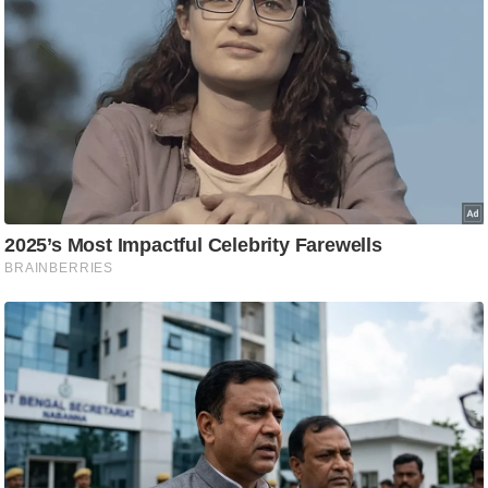
/
फै
श
न
घ
रे
लू
नु
स्खे
प
र्य
ट
न
स्थ
ल
फि