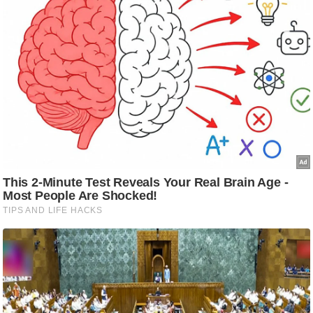
ति
ष
प्र
भु
म
हि
मा
/
ध
र्म
स्थ
ल
व्र
त
त्यो
हा
र