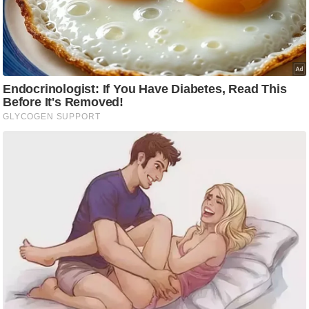
/
फै
श
न
घ
रे
लू
नु
स्खे
प
र्य
ट
न
स्थ
ल
फि