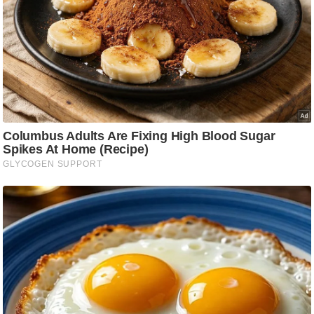
g
N
e
w
s
ला
इ
फ
स्टा
इ
ल
टे
क्नॉ
लॉ
जी
ब्यू
टी