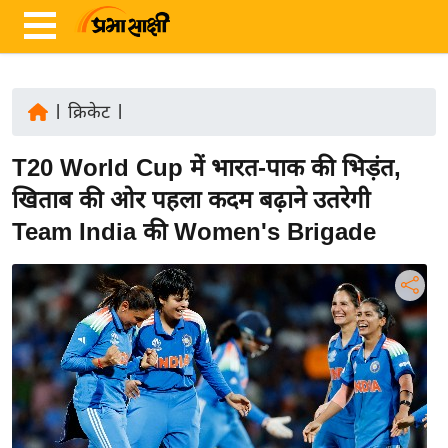
|
क्रिकेट
|
ता
T20 World Cup में भारत-पाक की भिड़ंत,
ज़ा
ख
खिताब की ओर पहला कदम बढ़ाने उतरेगी
ब
Team India की Women's Brigade
र
रा
ष्ट्री
य
अं
त
र्रा
ष्ट्री