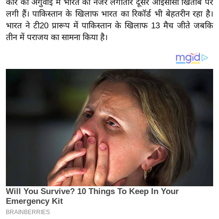
कौर की अगुवाई में भारत की नजरें लगातार दूसरे आईसीसी खिताब पर
य
लगी हैं। पाकिस्तान के खिलाफ भारत का रिकॉर्ड भी बेहतरीन रहा है।
ब
भारत ने टी20 प्रारूप में पाकिस्तान के खिलाफ 13 मैच जीते जबकि
ज
तीन में पराजय का सामना किया है।
ट
खे
ल
क्रि
के
ट
I
P
L
2
0
2
6
क्रा