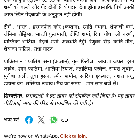
र्ल्ड
शर्मा को बल्ले और गेंद दोनों से योगदान देना होगा हालांकि पिचें उनकी
न्यू
आफ स्पिन गेंदबाजी के अनुकूल नहीं होंगी।
ज
टीमें : भारत : हरमनप्रीत कौर (कप्तान), स्मृति मंधाना, शेफाली वर्मा,
ब्री
जेमिमा रौड्रिग्स, भारती फुलमाली, दीप्ति शर्मा, रिचा घोष, श्री चरणी,
फ
यास्तिका भाटिया, नंदनी शर्मा, अरूंधति रेड्डी, रेणुका सिंह, क्रांति गौड़,
म
श्रेयांका पाटिल, राधा यादव
नो
पाकिस्तान : फातिमा सना (कप्तान), गुल फिरोजा, आयशा जफर, इरम
रं
जावेद, एमन फातिमा, आलिया रियाज, नतालिया परवेज, सायरा जुबीन,
ज
मुनीबा अली, तुबा हसन, रमीन शमीम, सादिया इकबाल, नशरा संधू,
न
डायना बेग, तस्मिया रूबाब। मैच का समय : शाम सात बजे से।
ज
डिस्क्लेमर:
प्रभासाक्षी ने इस ख़बर को संपादित नहीं किया है। यह ख़बर
ग
पीटीआई-भाषा की फीड से प्रकाशित की गयी है।
त
बॉ
शेयर करें
ली
वु
We're now on WhatsApp.
Click to join.