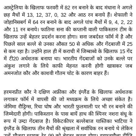
ख्सि
आस्ट्रेलिया के खिलाफ फरवरी में 82 रन बनाने के बाद मंधाना ने अगले
य
छह मैचों में 13, 12, 37, 0, 32 और आठ रन बनाये हैं। शेफाली ने
त
जोहानिसबर्ग में 64 रन बनाने के बाद अगले पांच मैचों में 9, 4, 2, 22
यं
और 11 रन बनाये। फातिमा सना की कप्तानी वाली पाकिस्तान टीम के
ग
खिलाफ उन्हें बेहतर प्रदर्शन करना होगा। सना जबर्दस्त फॉर्म में है और
इं
पिछले साल बल्ले से उनका औसत 50 से अधिक और गेंदबाजी में 25
डि
से कम रहा है। उन्होंने हाल ही में कराची में जिम्बाब्वे के खिलाफ 15 गेंद
में टी20 अर्धशतक बनाया था। भारतीय गेंदबाजों को उनके बल्ले पर
या
अंकुश लगाने के लिये काफी मेहनत करनी होगी खासकर जब
सा
अमनजोत कौर और काशवी गौतम चोट के कारण बाहर हैं।
हि
त्य
ज
हरमनप्रीत कौर ने दक्षिण अफ्रीका और इंग्लैंड के खिलाफ अर्धशतक
लगाकर फॉर्म में वापसी की जो मध्यक्रम के लिये अच्छा संकेत है।
ग
जेमिमा रौड्रिग्स, रिचा घोष और भारती फुलमाली पर भी रन बनाने की
त
जिम्मेदारी होगी। पाकिस्तान के पास बायें हाथ की स्पिनर नशरा संधू के
ऑ
रूप में उम्दा गेंदबाज है। विकेटकीपर बल्लेबाज यास्तिका भाटिया ने
टो
इंग्लैंड के खिलाफ तीन मैचों की श्रृंखला में सर्वाधिक रन बनाये थे लेकिन
व
उन्हें मौजूदा स्ट्राइक रेट 99 को बेहतर करना होगा। हरफनमौला दीप्ति