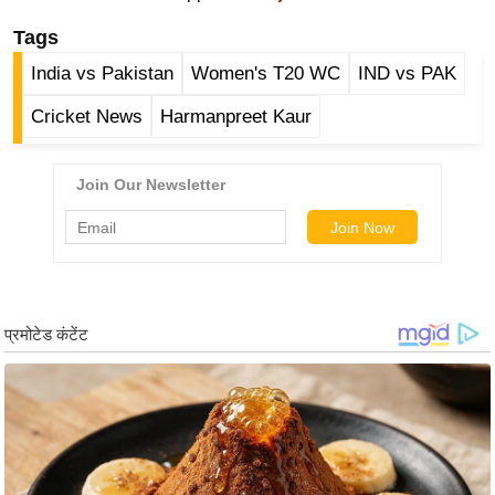
ड
हॉ
Tags
ली
India vs Pakistan
Women's T20 WC
IND vs PAK
वु
Cricket News
Harmanpreet Kaur
ड
फि
ल्म
स
मी
क्षा
B
r
e
a
k
i
n