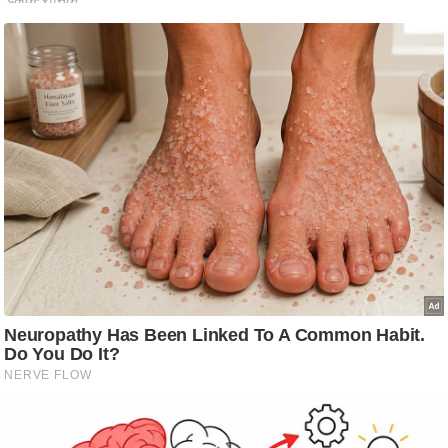
आ
र
.
आ
ई
.
चा
य
प
र
स
मी
क्षा
ध
र्म
ज्यो