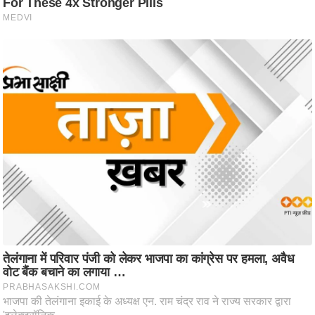
ष
ण
स
म
सा
म
यि
क
मा
तृ
भू
मि
स्तं
भ
ए
म
.