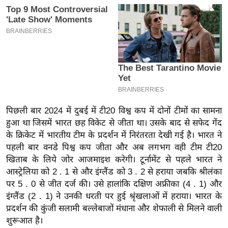
इ
म
ई
-
पे
प
र
मि
पिछली बार 2024 में दुबई में टी20 विश्व कप में दोनों टीमों का सामना
हुआ था जिसमें भारत छह विकेट से जीता था। उसके बाद से सफेद गेंद
सा
के क्रिकेट में भारतीय टीम के प्रदर्शन में निरंतरता देखी गई है। भारत ने
ल
पहली बार वनडे पिश्व कप जीता और अब लगभग वही टीम टी20
खिताब के लिये जोर आजमाइश करेगी। टूर्नामेंट से पहले भारत ने
बे
आस्ट्रेलिया को 2 . 1 से और इंग्लैंड को 3 . 2 से हराया जबकि श्रीलंका
मि
पर 5 . 0 से जीत दर्ज की। उसे हालांकि दक्षिण अफ्रीका (4 . 1) और
सा
इंग्लैंड (2 . 1) ने उनकी धरती पर हुई श्रृंखलाओं में हराया। भारत के
ल
प्रदर्शन की कुंजी सलामी बल्लेबाजों मंधाना और शेफाली से मिलने वाली
श
शुरूआत है।