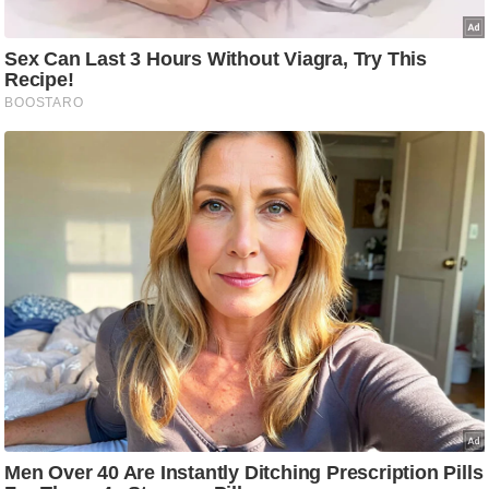
ट
ने
स
मं
त्रा
रि
ले
श
न
शि
प
रा
ज
नी
ति
वि
श्ले