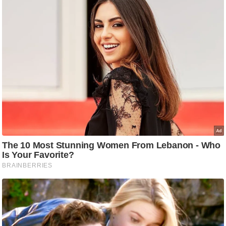
ट
ने
स
मं
त्रा
रि
ले
श
न
शि
प
रा
ज
नी
ति
वि
श्ले