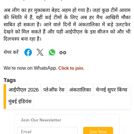
ड
हॉ
अब लीग का हर मुकाबला बेहद अहम हो गया है। जहां कुछ टीमें आराम
ली
की स्थिति में हैं, वहीं कई टीमों के लिए अब हर मैच आखिरी मौका
वु
साबित हो सकता है। आने वाले दिनों में अंकतालिका में बड़े उलटफेर
देखने को मिल सकते हैं और यही आईपीएल के इस सीजन को और भी
ड
दिलचस्प बना रहा है।
फि
ल्म
शेयर करें
स
मी
We're now on WhatsApp.
Click to join.
क्षा
Tags
B
r
आईपीएल 2026
प्लेऑफ रेस
अंकतालिका
चेन्नई सुपर किंग्स
e
मुंबई इंडियंस
a
k
i
n