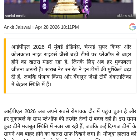
य
बि
social media
प्रतिरूप फोटो
ज़
Ankit Jaiswal
। Apr 28 2026 10:11PM
ने
स
आईपीएल 2026 में मुंबई इंडियंस, चेन्नई सुपर किंग्स और
उ
कोलकाता नाइट राइडर्स जैसी बड़ी टीमों पर प्लेऑफ से बाहर
द्यो
होने का खतरा मंडरा रहा है, जिनके लिए अब हर मुकाबला
ग
जीतना जरूरी है। खराब नेट रन रेट ने इन टीमों की मुश्किलें बढ़ा
ज
दी हैं, जबकि पंजाब किंग्स और बेंगलुरु जैसी टीमें अंकतालिका
ग
में बेहतर स्थिति में हैं।
त
वि
शे
आईपीएल 2026 अब अपने सबसे रोमांचक दौर में पहुंच चुका है और
ष
हर मुकाबले के साथ प्लेऑफ की तस्वीर तेजी से बदल रही है। इस समय
ज्ञ
कुछ टीमें मजबूत स्थिति में नजर आ रही हैं, जबकि कई दिग्गज टीमों के
रा
सामने अब बाहर होने का खतरा साफ दिखने लगा है। मौजूदा हालात को