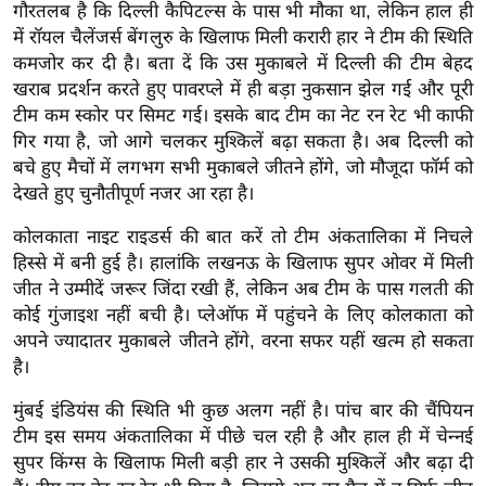
ख्सि
गौरतलब है कि दिल्ली कैपिटल्स के पास भी मौका था, लेकिन हाल ही
य
में रॉयल चैलेंजर्स बेंगलुरु के खिलाफ मिली करारी हार ने टीम की स्थिति
कमजोर कर दी है। बता दें कि उस मुकाबले में दिल्ली की टीम बेहद
त
खराब प्रदर्शन करते हुए पावरप्ले में ही बड़ा नुकसान झेल गई और पूरी
यं
टीम कम स्कोर पर सिमट गई। इसके बाद टीम का नेट रन रेट भी काफी
ग
गिर गया है, जो आगे चलकर मुश्किलें बढ़ा सकता है। अब दिल्ली को
इं
बचे हुए मैचों में लगभग सभी मुकाबले जीतने होंगे, जो मौजूदा फॉर्म को
डि
देखते हुए चुनौतीपूर्ण नजर आ रहा है।
या
कोलकाता नाइट राइडर्स की बात करें तो टीम अंकतालिका में निचले
सा
हिस्से में बनी हुई है। हालांकि लखनऊ के खिलाफ सुपर ओवर में मिली
हि
जीत ने उम्मीदें जरूर जिंदा रखी हैं, लेकिन अब टीम के पास गलती की
त्य
कोई गुंजाइश नहीं बची है। प्लेऑफ में पहुंचने के लिए कोलकाता को
ज
अपने ज्यादातर मुकाबले जीतने होंगे, वरना सफर यहीं खत्म हो सकता
ग
है।
त
मुंबई इंडियंस की स्थिति भी कुछ अलग नहीं है। पांच बार की चैंपियन
ऑ
टीम इस समय अंकतालिका में पीछे चल रही है और हाल ही में चेन्नई
टो
सुपर किंग्स के खिलाफ मिली बड़ी हार ने उसकी मुश्किलें और बढ़ा दी
व