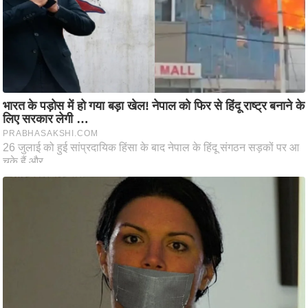
आ
र
.
आ
ई
.
चा
य
प
र
स
मी
क्षा
ध
र्म
ज्यो