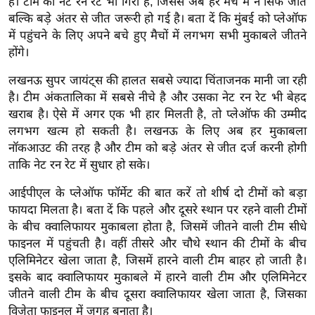
हैं। टीम का नेट रन रेट भी गिरा है, जिससे अब हर मैच में न सिर्फ जीत
र्ल्ड
बल्कि बड़े अंतर से जीत जरूरी हो गई है। बता दें कि मुंबई को प्लेऑफ
न्यू
में पहुंचने के लिए अपने बचे हुए मैचों में लगभग सभी मुकाबले जीतने
ज
होंगे।
ब्री
लखनऊ सुपर जायंट्स की हालत सबसे ज्यादा चिंताजनक मानी जा रही
फ
है। टीम अंकतालिका में सबसे नीचे है और उसका नेट रन रेट भी बेहद
म
खराब है। ऐसे में अगर एक भी हार मिलती है, तो प्लेऑफ की उम्मीद
नो
लगभग खत्म हो सकती है। लखनऊ के लिए अब हर मुकाबला
रं
नॉकआउट की तरह है और टीम को बड़े अंतर से जीत दर्ज करनी होगी
ज
ताकि नेट रन रेट में सुधार हो सके।
न
आईपीएल के प्लेऑफ फॉर्मेट की बात करें तो शीर्ष दो टीमों को बड़ा
ज
फायदा मिलता है। बता दें कि पहले और दूसरे स्थान पर रहने वाली टीमों
ग
के बीच क्वालिफायर मुकाबला होता है, जिसमें जीतने वाली टीम सीधे
त
फाइनल में पहुंचती है। वहीं तीसरे और चौथे स्थान की टीमों के बीच
बॉ
एलिमिनेटर खेला जाता है, जिसमें हारने वाली टीम बाहर हो जाती है।
इसके बाद क्वालिफायर मुकाबले में हारने वाली टीम और एलिमिनेटर
ली
जीतने वाली टीम के बीच दूसरा क्वालिफायर खेला जाता है, जिसका
वु
विजेता फाइनल में जगह बनाता है।