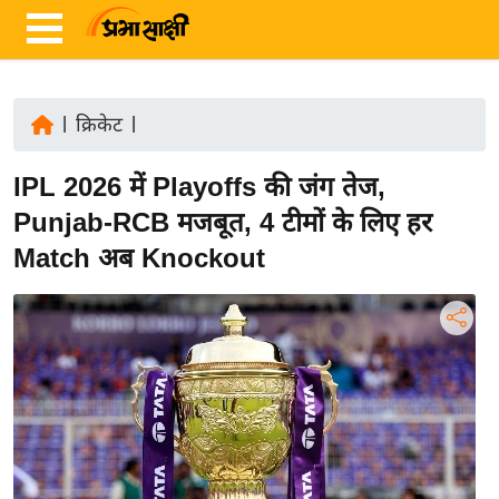
|
क्रिकेट
|
ता
IPL 2026 में Playoffs की जंग तेज,
ज़ा
ख
Punjab-RCB मजबूत, 4 टीमों के लिए हर
ब
Match अब Knockout
र
रा
ष्ट्री
य
अं
त
र्रा
ष्ट्री