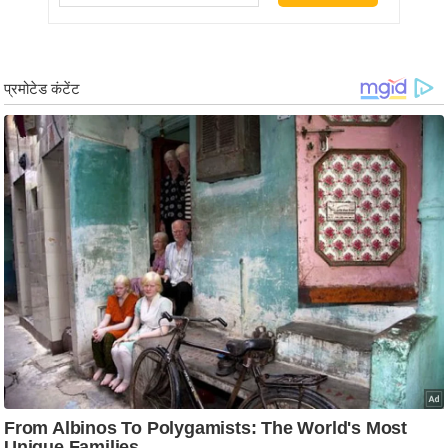
g
N
e
w
s
ला
इ
फ
स्टा
इ
ल
टे
क्नॉ
लॉ
जी
ब्यू
टी