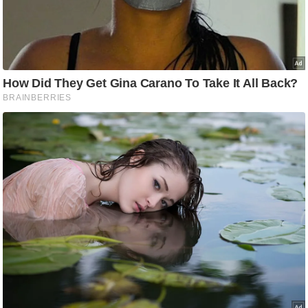
ति
ष
प्र
भु
म
हि
मा
/
ध
र्म
स्थ
ल
व्र
त
त्यो
हा
र