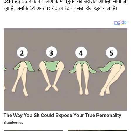
देखते हुए 16 अंक को प्लेऑफ में पहुंचने का सुरक्षित आंकड़ा माना जा
य
रहा है, जबकि 14 अंक पर नेट रन रेट का बड़ा रोल रहने वाला है।
ब
ज
ट
खे
ल
क्रि
के
ट
I
P
L
2
0
2
6
क्रा