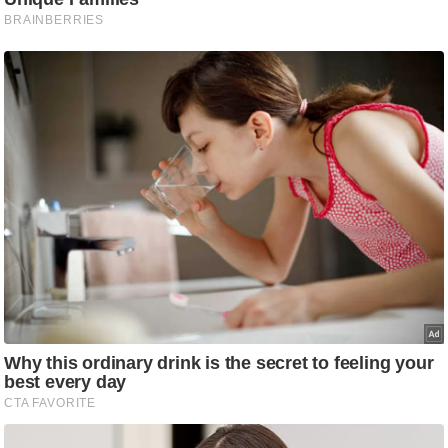
/
फै
श
न
घ
रे
लू
नु
स्खे
प
र्य
ट
न
स्थ
ल
फि