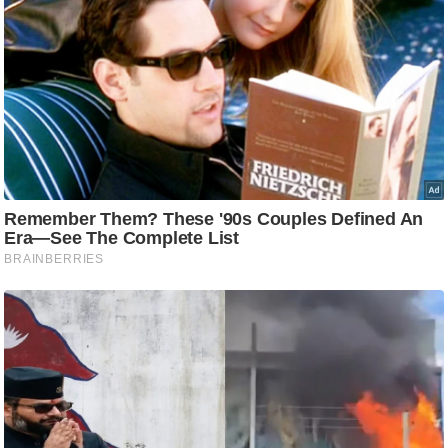
ष
ण
स
म
सा
म
यि
क
मा
तृ
भू
मि
स्तं
भ
ए
म
.