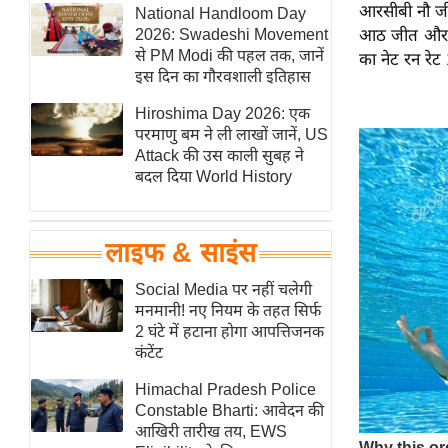
आरसीबी नौ जी
हॉलीवुड
National Handloom Day
2026: Swadeshi Movement
आठ जीत और पा
फिल्म समीक्षा
से PM Modi की पहल तक, जानें
का नेट रन रे
Breaking
इस दिन का गौरवशाली इतिहास
News
Hiroshima Day 2026: एक
लाइफस्टाइल
परमाणु बम ने ली लाखों जानें, US
Attack की उस काली सुबह ने
टेक्नॉलॉजी
बदल दिया World History
ब्यूटी/फैशन
घरेलू नुस्खे
लाइफ & साइंस
पर्यटन स्थल
फिटनेस मंत्रा
Social Media पर नहीं चलेगी
मनमानी! नए नियम के तहत सिर्फ
रिलेशनशिप
2 घंटे में हटाना होगा आपत्तिजनक
राजनीति
कंटेंट
विश्लेषण
Himachal Pradesh Police
समसामयिक
Constable Bharti: आवेदन की
आखिरी तारीख तय, EWS
मातृभूमि