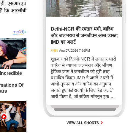
 वहीं, एसआरएच
 है कि आरसीबी
Delhi-NCR की रफ्तार थमी, बारिश
और जलभराव से जनजीवन अस्त-व्यस्त;
IMD का अलर्ट
राष्ट्रीय
Aug 07, 2026 7:36PM
शुक्रवार को दिल्ली-NCR में लगातार भारी
बारिश से व्यापक जलभराव और भीषण
ट्रैफिक जाम ने जनजीवन को बुरी तरह
प्रभावित किया। IMD ने अगले 2 घंटों में
आंधी-तूफान व और बारिश का अनुमान
जताते हुए कई राज्यों के लिए 'रेड अलर्ट'
जारी किया है, जो सक्रिय मॉनसून ट्रफ़ और
चक्रवाती हवाओं के घेरे का परिणाम है,
जिससे यातायात बाधित होने के साथ-साथ
सफदरजंग अस्पताल में भी जलभराव की
स्थिति बनी।
VIEW ALL SHORTS