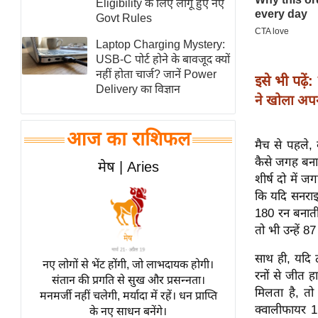
Eligibility के लिए लागू हुए नए
स्तंभ
Govt Rules
एम.
Laptop Charging Mystery:
आर.
USB-C पोर्ट होने के बावजूद क्यों
नहीं होता चार्ज? जानें Power
आई.
इसे भी पढ़ें:
Delivery का विज्ञान
चाय पर
ने खोला अप
समीक्षा
आज का राशिफल
धर्म
मैच से पहले, 
ज्योतिष
कैसे जगह बना
मेष | Aries
शीर्ष दो में 
प्रभु
कि यदि सनराइज
महिमा/
180 रन बनाती 
धर्मस्थल
तो भी उन्हें 8
व्रत
साथ ही, यदि 
त्योहार
नए लोगों से भेंट होंगी, जो लाभदायक होगी।
रनों से जीत 
संतान की प्रगति से सुख और प्रसन्नता।
राशिफल
मिलता है, तो 
मनमर्जी नहीं चलेगी, मर्यादा में रहें। धन प्राप्ति
विशेष
क्वालीफायर 1 
के नए साधन बनेंगे।