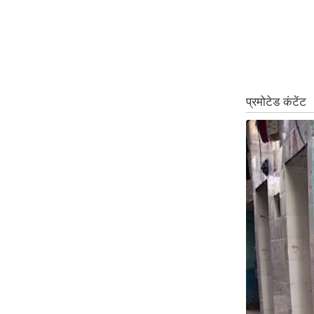
Code Of Ethics
RSS
Our Team
Expert Panel
Loksabhachunav
Android App