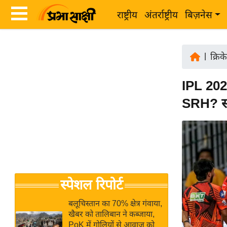
राष्ट्रीय
अंतर्राष्ट्रीय
बिज़नेस
Latest
ता
News
|
क्रिक
ज़ा
in
ख
IPL 2026
Hindi
ब
SRH? सम
र
Hindi
राष्ट्रीय
News
अंतर्राष्ट्रीय
Live
बिज़नेस
उद्योग
Breaking
स्पेशल रिपोर्ट
जगत
News in
विशेषज्ञ
Hindi
बलूचिस्तान का 70% क्षेत्र गंवाया,
राय
खैबर को तालिबान ने कब्जाया,
PoK में गोलियों से आवाज को