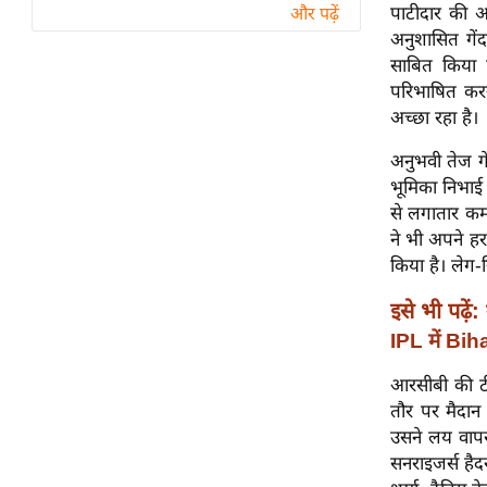
विश्लेषण
पाटीदार की अ
और पढ़ें
अनुशासित गेंद
ट्रेंडिंग
साबित किया ह
परिभाषित करन
Q
अच्छा रहा है।
u
i
अनुभवी तेज ग
c
भूमिका निभाई है
k
से लगातार कमा
L
ने भी अपने हर
i
किया है। लेग-
n
इसे भी पढ़ें:
k
s
IPL में Biha
विधानसभा
आरसीबी की टीम
चुनाव
तौर पर मैदान
उसने लय वापस 
फोटो
सनराइजर्स हैद
वीडियो