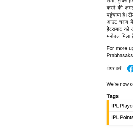
शर्मा, ट्रैवि
ऑडियो
करने की क्षमत
पहुंचाया है। 
इंफ़ोग्राफ़िक
आउट चरण में 
राज्यों से
हैदराबाद को अ
शहरों से
मनोबल मिला 
वेब स्टोरी
For more up
कार्टून
Prabhasaks
Short
शेयर करें
Videos
iOS App
We're now 
About us
Tags
Contact Editor
IPL Playo
Advertise
Privacy Policy
IPL Point
Grievance
Redressal