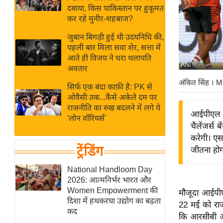
बजट
Hindi
दबाया, किस पाकिस्तान पर हुकूमत
खेल
News
कर रहे मुनीर-शहबाज?
क्रिकेट
जुबान बिगड़ी हुई थी उदयनिधि की,
Hindi
IPL
पहली बार मिला सवा शेर, सत्ता में
आते ही विजय ने धरा थलापति
Videos
2026
ANI
अवतार
क्राइम
अंकित सिंह
। M
सिर्फ एक बंदा काफ़ी है: PK से
ई-पेपर
ओवैसी तक...कैसे अकेले दम पर
मिसाल बेमिसाल
राजनीति का रुख बदलने में लगे ये
आईपीएल 2
'लोन वॉरियर्स'
शख्सियत
चैलेंजर्स
यंग इंडिया
करेगी। एस
ट्रेंडिंग
जीतना होग
साहित्य जगत
ऑटो वर्ल्ड
National Handloom Day
2026: आत्मनिर्भर भारत और
न्यूज ब्रीफ
Women Empowerment की
मौजूदा आईपीए
मनोरंजन जगत
दिशा में हथकरघा उद्योग का बढ़ता
22 मई को राजीव
कद
बॉलीवुड
कि आरसीबी और