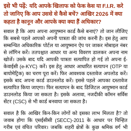
ख्सि
इसे भी पढ़ें:
यदि आपके खिलाफ को फेक केस या F.I.R. करे
य
तो जानिए कि आप उससे से कैसे बचें? आखिर 2026 में क्या
त
कहता है कानून और आपके क्या क्या हैं अधिकार?
यं
सवाल है कि आप अपना आयुष्मान कार्ड कैसे बनाएं? तो जान लीजिए
ग
कि सबसे पहले आपको अपनी पात्रता की जांच करनी है। इस हेतु आप
इं
सम्बन्धित अधिकारिक पोर्टल या आयुष्मान ऐप पर जाकर मोबाइल नंबर
डि
से लॉगिन करें। ततपश्चात आधार या अन्य विवरण डालकर अपना नाम
या
खोजें। उसके बाद यदि आपकी पात्रता सत्यापित हो गई तो अपना ई-
सा
केवाईसी (e-KYC) करें। इस हेतु आधार आधारित सत्यापन (OTP या
हि
बायोमेट्रिक) का चरण पूरा करें। फिर आवश्यक दस्तावेज अपलोड करें।
इसके बाद अपना कार्ड डाउनलोड करें। इससे पहले आपका दस्तावेज
त्य
सत्यापित किया जाएगा। फिर सत्यापन के बाद डिजिटल आयुष्मान कार्ड
ज
डाउनलोड किया जा सकता है। इसके अलावा, नजदीकी कॉमन सर्विस
ग
सेंटर (CSC) से भी कार्ड बनवाया जा सकता है।
त
ऑ
सवाल है कि आखिर किन-किन लोगों को इसका लाभ मिलता है? तो
जवाब होगा कि एसईसीसी (SECC)-2011 के आधार पर चिन्हित
टो
गरीब एवं वंचित परिवार। जबकि शहरी क्षेत्रों के कुछ श्रमिक वर्ग भी
व