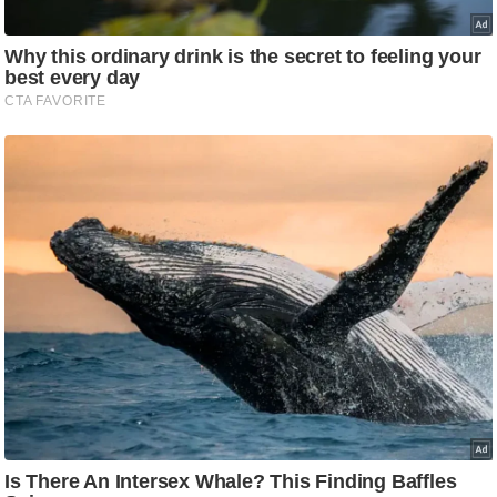
/
फै
श
न
घ
रे
लू
नु
स्खे
प
र्य
ट
न
स्थ
ल
फि