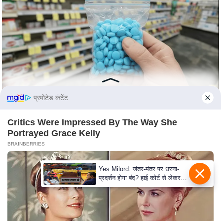
c
y
G
r
i
e
v
a
प्रमोटेड कंटेंट
n
c
Critics Were Impressed By The Way She
e
Portrayed Grace Kelly
R
BRAINBERRIES
e
d
Yes Milord: जंतर-मंतर पर धरना-
प्रदर्शन होगा बंद? हाई कोर्ट से लेकर
r
सुप्रीम कोर्ट तक में क्या नई बहस छिड़
e
गई
s