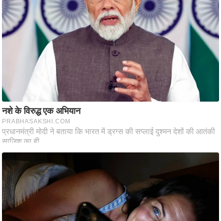
आ
र
.
आ
ई
.
चा
य
प
र
स
मी
क्षा
ध
र्म
ज्यो