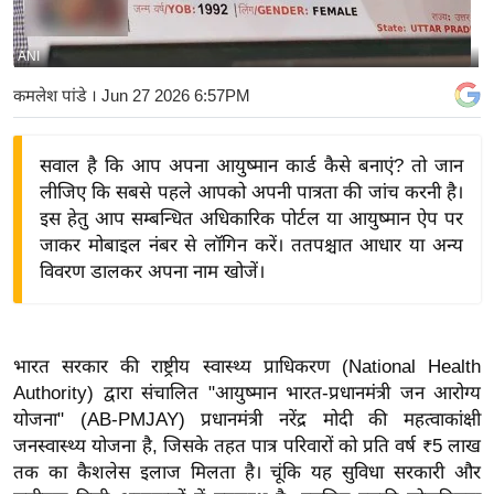
य
बि
ANI
ज़
कमलेश पांडे
। Jun 27 2026 6:57PM
ने
स
सवाल है कि आप अपना आयुष्मान कार्ड कैसे बनाएं? तो जान
उ
लीजिए कि सबसे पहले आपको अपनी पात्रता की जांच करनी है।
द्यो
इस हेतु आप सम्बन्धित अधिकारिक पोर्टल या आयुष्मान ऐप पर
ग
जाकर मोबाइल नंबर से लॉगिन करें। ततपश्चात आधार या अन्य
ज
विवरण डालकर अपना नाम खोजें।
ग
त
वि
भारत सरकार की राष्ट्रीय स्वास्थ्य प्राधिकरण (National Health
शे
Authority) द्वारा संचालित "आयुष्मान भारत-प्रधानमंत्री जन आरोग्य
ष
योजना" (AB-PMJAY) प्रधानमंत्री नरेंद्र मोदी की महत्वाकांक्षी
ज्ञ
जनस्वास्थ्य योजना है, जिसके तहत पात्र परिवारों को प्रति वर्ष ₹5 लाख
रा
तक का कैशलेस इलाज मिलता है। चूंकि यह सुविधा सरकारी और