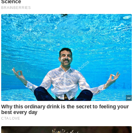
ट
ने
स
मं
त्रा
रि
ले
श
न
शि
प
रा
ज
नी
ति
वि
श्ले