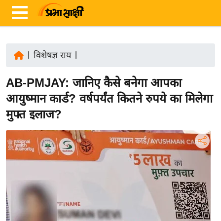
|
विशेषज्ञ राय
|
ता
AB-PMJAY: जानिए कैसे बनेगा आपका
ज़ा
ख
आयुष्मान कार्ड? वर्षपर्यंत कितने रुपये का मिलेगा
ब
मुफ्त इलाज?
र
रा
ष्ट्री
य
अं
त
र्रा
ष्ट्री