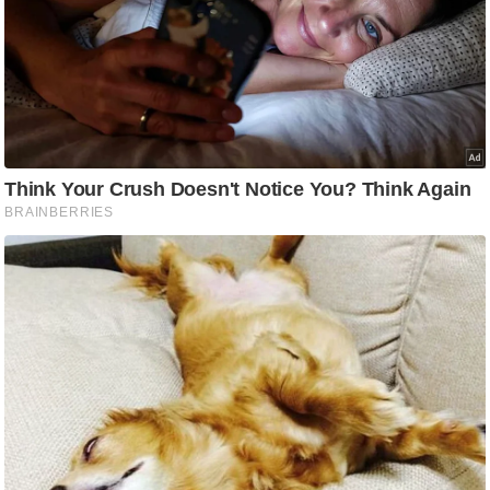
ति
ष
प्र
भु
म
हि
मा
/
ध
र्म
स्थ
ल
व्र
त
त्यो
हा
र