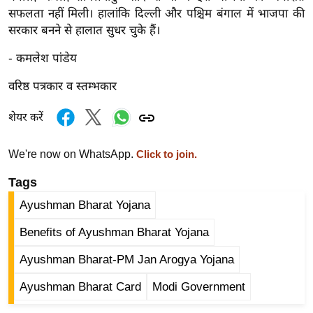
ड
सफलता नहीं मिली। हालांकि दिल्ली और पश्चिम बंगाल में भाजपा की
हॉ
सरकार बनने से हालात सुधर चुके हैं।
ली
वु
- कमलेश पांडेय
ड
वरिष्ठ पत्रकार व स्तम्भकार
फि
ल्म
शेयर करें
स
मी
We're now on WhatsApp.
Click to join.
क्षा
Tags
B
Ayushman Bharat Yojana
r
e
Benefits of Ayushman Bharat Yojana
a
Ayushman Bharat-PM Jan Arogya Yojana
k
i
Ayushman Bharat Card
Modi Government
n