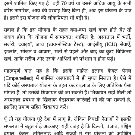
इसमें शामिल किए गए हैं। वहीं 70 वर्ष या उससे अधिक आयु के सभी
र्ल्ड
वरिष्ठ नागरिक, आय की परवाह किए बिना ही, अब इस योजना के पात्र
न्यू
हैं। इससे इस योजना की लोकप्रियता भी बढ़ी है।
ज
ब्री
सवाल है कि इस योजना के तहत क्या-क्या खर्च कवर होते हैं? तो
जवाब होगा कि योजना में सामान्यतः शामिल हैं: अस्पताल में भर्ती,
फ
सर्जरी, दवाइयाँ, जांच (डायग्नोस्टिक टेस्ट), आईसीयू (ICU) सेवाएँ,
म
इम्प्लांट, भोजन व आवास, भर्ती से पहले और बाद का कुछ चिकित्सा
नो
खर्च, ताकि मरीज और उसके आश्रितों को परेशान न होना पड़े।
रं
ज
महत्वपूर्ण बात यह है कि इसके मार्फ़त इलाज केवल पैनल
(Empanelled) में शामिल अस्पतालों में ही मुफ्त मिलता है। ऐसे में
न
यदि कोई अस्पताल योजना के तहत कवर इलाज के लिए अतिरिक्त पैसा
ज
मांगता है, तो उसकी शिकायत की जा सकती है। शिकायत सही मिली तो
ग
अस्पताल प्रबंधन के खिलाफ दंडात्मक कार्रवाई भी की जा सकती है,
त
इसलिए प्रमाण सहित शिकायत करें।
बॉ
ली
यूँ तो यह योजना पूरे देश में लागू है, लेकिन विपक्षी नेताओं ने इसकी
सफलता में बहुत रोड़े अटकाए। यही वजह है कि दिल्ली, पंजाब, पश्चिम
वु
बंगाल, केरल, तमिलनाडु आदि राज्यों में इस योजना को अपेक्षित