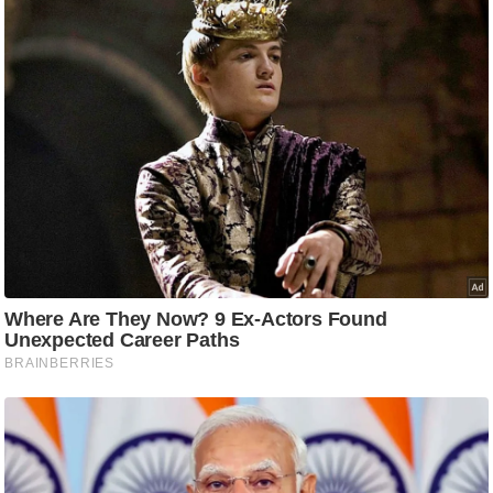
ष
ण
स
म
सा
म
यि
क
मा
तृ
भू
मि
स्तं
भ
ए
म
.