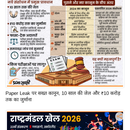
ट
ने
स
मं
त्रा
रि
ले
श
न
शि
प
रा
Paper Leak पर सख्त कानून, 10 साल की जेल और ₹10 करोड़
ज
तक का जुर्माना
नी
ति
वि
श्ले