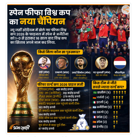
आ
र
.
आ
ई
.
चा
य
प
र
स
मी
क्षा
ध
र्म
ज्यो