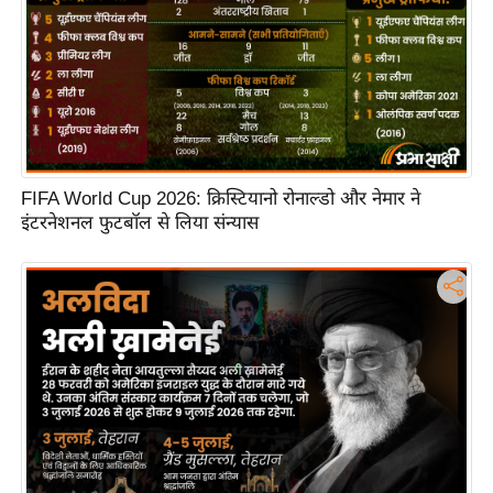
टो
वी
डि
यो
ऑ
डि
FIFA World Cup 2026: क्रिस्टियानो रोनाल्डो और नेमार ने
यो
इंटरनेशनल फुटबॉल से लिया संन्यास
इं
फ़ो
ग्रा
फ़ि
क
रा
ज्यों
से
श