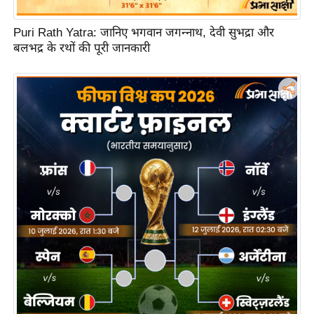
रा
शि
Puri Rath Yatra: जानिए भगवान जगन्नाथ, देवी सुभद्रा और
फ
बलभद्र के रथों की पूरी जानकारी
ल
वि
शे
ष
वि
श्ले
ष
ण
ट्रें
डिं
ग
Q
u