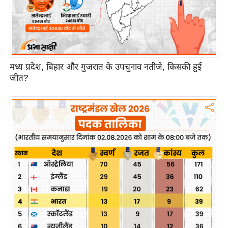
ख्सि
य
त
यं
ग
मध्य प्रदेश, बिहार और गुजरात के उपचुनाव नतीजे, किसकी हुई
इं
जीत?
डि
या
सा
हि
त्य
ज
ग
त
ऑ
टो
व