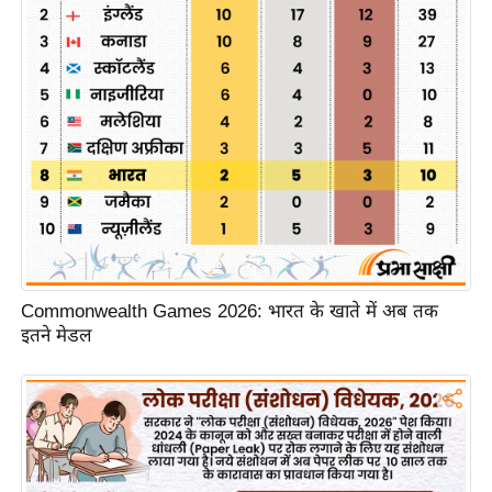
/
फै
श
न
घ
रे
लू
नु
स्खे
प
Commonwealth Games 2026: भारत के खाते में अब तक
र्य
इतने मेडल
ट
न
स्थ
ल
फि