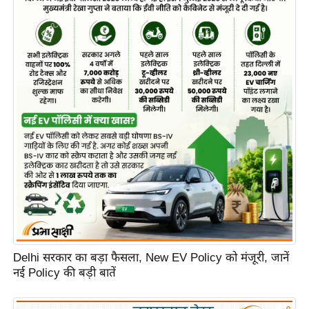
e
r
t
i
s
e
P
r
i
v
a
c
y
P
o
Delhi सरकार का बड़ा फैसला, New EV Policy को मंजूरी, जानें
नई Policy की बड़ी बातें
l
i