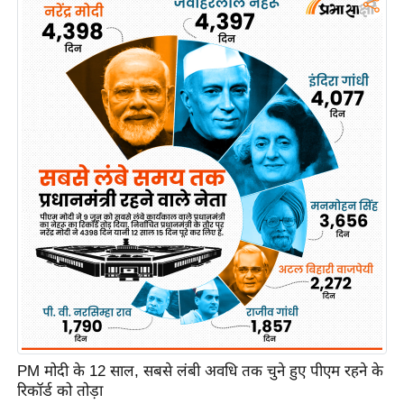
c
y
G
r
i
e
v
a
n
c
e
R
e
d
r
e
PM मोदी के 12 साल, सबसे लंबी अवधि तक चुने हुए पीएम रहने के
s
रिकॉर्ड को तोड़ा