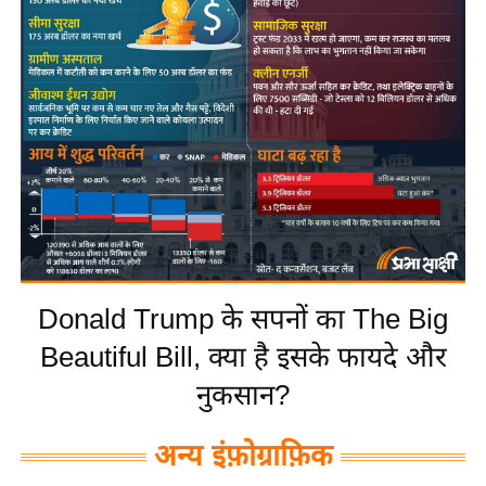
य
बि
ज़
ने
स
उ
द्यो
ग
ज
ग
Donald Trump के सपनों का The Big
त
वि
Beautiful Bill, क्या है इसके फायदे और
शे
नुकसान?
ष
ज्ञ
अन्य इंफ़ोग्राफ़िक
रा