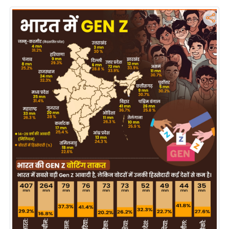
य
ब
ज
ट
खे
ल
क्रि
के
ट
I
P
L
2
0
2
6
क्रा