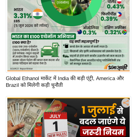
d
e
o
s
i
O
S
A
p
Global Ethanol मार्केट में India की बड़ी एंट्री, America और
p
Brazil को मिलेगी कड़ी चुनौती
A
b
o
u
t
u
s