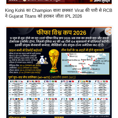
e
l
King Kohli का Champion वाला छक्का! Virat की पारी से RCB
ने Gujarat Titans को हराकर जीता IPL 2026
L
o
k
s
a
b
h
a
c
h
u
n
a
v
A