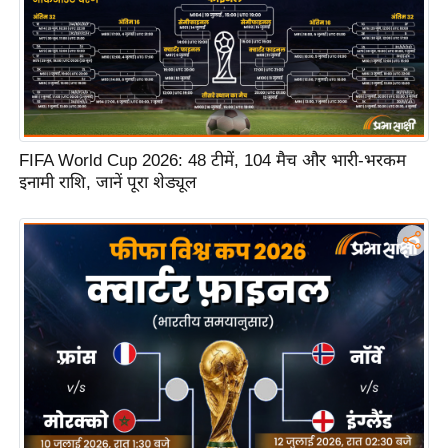
n
d
r
o
i
d
FIFA World Cup 2026: 48 टीमें, 104 मैच और भारी-भरकम
A
इनामी राशि, जानें पूरा शेड्यूल
p
p