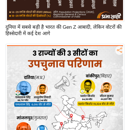
इ
म
ई
दुनिया में सबसे बड़ी है भारत की Gen Z आबादी, लेकिन वोटरों की
-
हिस्सेदारी में कई देश आगे
पे
प
र
मि
सा
ल
बे
मि
सा
ल
श