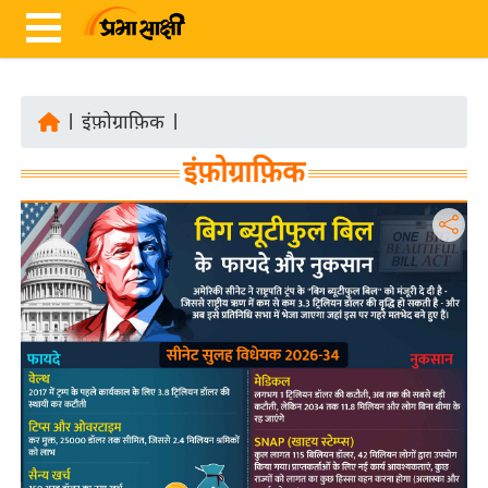
|
इंफ़ोग्राफ़िक
|
ता
इंफ़ोग्राफ़िक
ज़ा
ख
ब
र
रा
ष्ट्री
य
अं
त
र्रा
ष्ट्री