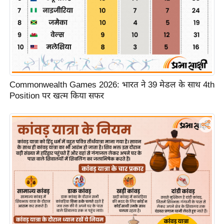
र्ल्ड
न्यू
ज
ब्री
फ
म
Commonwealth Games 2026: भारत ने 39 मेडल के साथ 4th
नो
Position पर खत्म किया सफर
रं
ज
न
ज
ग
त
बॉ
ली
वु