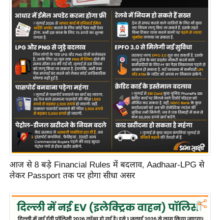
C
o
n
t
a
c
t
E
d
i
t
o
आज से 8 बड़े Financial Rules में बदलाव, Aadhaar-LPG से
r
लेकर Passport तक पर होगा सीधा असर
A
d
v