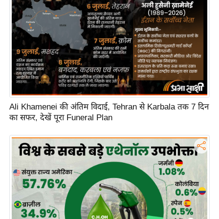
ह
रों
से
वे
ब
स्टो
री
का
Ali Khamenei की अंतिम विदाई, Tehran से Karbala तक 7 दिन
र्टू
का सफर, देखें पूरा Funeral Plan
न
S
h
o
r
t
V
i