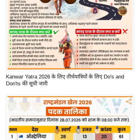
g
N
e
w
s
ला
इ
फ
स्टा
Kanwar Yatra 2026 के लिए तीर्थयात्रियों के लिए Do's and
इ
Don'ts की सूची जारी
ल
टे
क्नॉ
लॉ
जी
ब्यू
टी