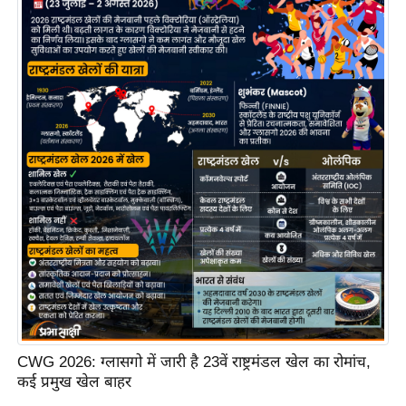
ष
ण
स
म
सा
म
यि
क
मा
तृ
भू
मि
स्तं
भ
ए
CWG 2026: ग्लासगो में जारी है 23वें राष्ट्रमंडल खेल का रोमांच,
म
कई प्रमुख खेल बाहर
.