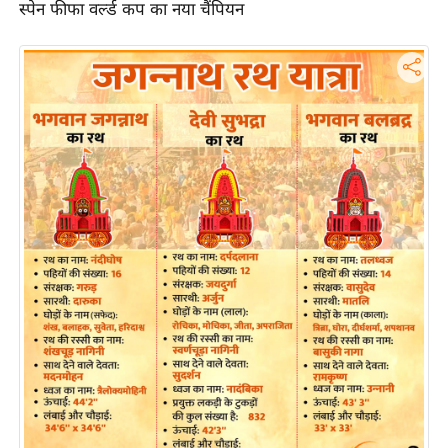
ति
स्पेन फीफा वर्ल्ड कप का नया चैंपियन
ष
प्र
भु
म
हि
मा
/
ध
र्म
स्थ
ल
व्र
त
त्यो
हा
र