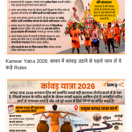
ड
हॉ
ली
वु
ड
फि
ल्म
स
Kanwar Yatra 2026: सावन में कांवड़ उठाने से पहले जान लें ये
मी
कड़े Rules
क्षा
B
r
e
a
k
i
n