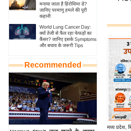
हॉलीवुड
मनाया जाता है हिरोशिमा डे?
जानिए परमाणु हमले की पूरी
फिल्म समीक्षा
कहानी
Breaking
World Lung Cancer Day:
News
क्यों तेजी से फैल रहा फेफड़ों का
लाइफस्टाइल
कैंसर? जानिए इसके Symptoms
और बचाव के जरूरी Tips
टेक्नॉलॉजी
ब्यूटी/फैशन
Recommended
घरेलू नुस्खे
पर्यटन स्थल
फिटनेस मंत्रा
रिलेशनशिप
राजनीति
विश्लेषण
समसामयिक
मध्य प्रदेश,
मातृभूमि