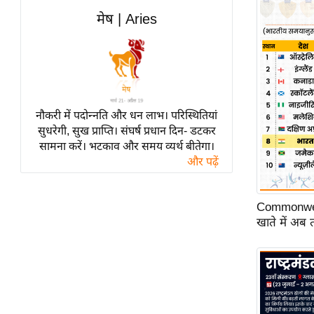
विश्लेषण
मेष | Aries
ट्रेंडिंग
Q
u
i
c
नौकरी में पदोन्नति और धन लाभ। परिस्थितियां
सुधरेगी, सुख प्राप्ति। संघर्ष प्रधान दिन- डटकर
k
सामना करें। भटकाव और समय व्यर्थ बीतेगा।
L
और पढ़ें
i
n
k
Commonwea
s
खाते में अब
विधानसभा
चुनाव
फोटो
वीडियो