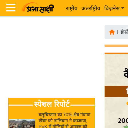
राष्ट्रीय
अंतर्राष्ट्रीय
बिज़नेस
Latest
ता
News
|
इंफ़
ज़ा
in
ख
Hindi
ब
र
Hindi
राष्ट्रीय
News
अंतर्राष्ट्रीय
Live
बिज़नेस
उद्योग
Breaking
स्पेशल रिपोर्ट
जगत
News in
विशेषज्ञ
Hindi
बलूचिस्तान का 70% क्षेत्र गंवाया,
राय
खैबर को तालिबान ने कब्जाया,
PoK में गोलियों से आवाज को