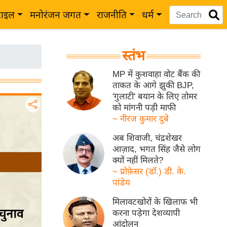
टाइल
मनोरंजन जगत
राजनीति
धर्म
स्तंभ
MP में कुशवाहा वोट बैंक की
ताकत के आगे झुकी BJP,
'गुलाटी' बयान के लिए तोमर
को मांगनी पड़ी माफी
~ नीरज कुमार दुबे
अब शिवाजी, चंद्रशेखर
आज़ाद, भगत सिंह जैसे लोग
क्यों नहीं मिलते?
~ प्रोफ़ेसर (डॉ.) डी. के.
पांडेय
मिलावटखोरों के खिलाफ भी
करना पड़ेगा देशव्यापी
आंदोलन