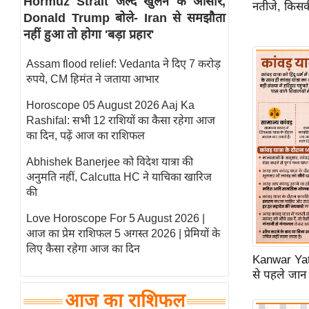
Hormuz Strait जल्द खुलने के आसार,
नतीजे, किसक
Donald Trump बोले- Iran से समझौता
स्तंभ
नहीं हुआ तो होगा 'बड़ा प्रहार'
एम.
आर.
Assam flood relief: Vedanta ने दिए 7 करोड़
आई.
रुपये, CM हिमंत ने जताया आभार
चाय पर
Horoscope 05 August 2026 Aaj Ka
समीक्षा
Rashifal: सभी 12 राशियों का कैसा रहेगा आज
धर्म
का दिन, पढ़ें आज का राशिफल
ज्योतिष
Abhishek Banerjee को विदेश यात्रा की
अनुमति नहीं, Calcutta HC ने याचिका खारिज
प्रभु
की
महिमा/
धर्मस्थल
Love Horoscope For 5 August 2026 |
आज का प्रेम राशिफल 5 अगस्त 2026 | प्रेमियों के
व्रत
लिए कैसा रहेगा आज का दिन
त्योहार
Kanwar Yatr
से पहले जान 
राशिफल
विशेष
आज का राशिफल