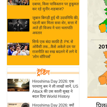
बजट
Hindi
दबाया, किस पाकिस्तान पर हुकूमत
खेल
News
कर रहे मुनीर-शहबाज?
क्रिकेट
जुबान बिगड़ी हुई थी उदयनिधि की,
Hindi
IPL
पहली बार मिला सवा शेर, सत्ता में
आते ही विजय ने धरा थलापति
Videos
2026
अवतार
क्राइम
सिर्फ एक बंदा काफ़ी है: PK से
ई-पेपर
ओवैसी तक...कैसे अकेले दम पर
मिसाल बेमिसाल
राजनीति का रुख बदलने में लगे ये
'लोन वॉरियर्स'
शख्सियत
यंग इंडिया
ट्रेंडिंग
साहित्य जगत
ऑटो वर्ल्ड
Hiroshima Day 2026: एक
परमाणु बम ने ली लाखों जानें, US
न्यूज ब्रीफ
Attack की उस काली सुबह ने
मनोरंजन जगत
बदल दिया World History
बॉलीवुड
पिछल
Hiroshima Day 2026: क्यों