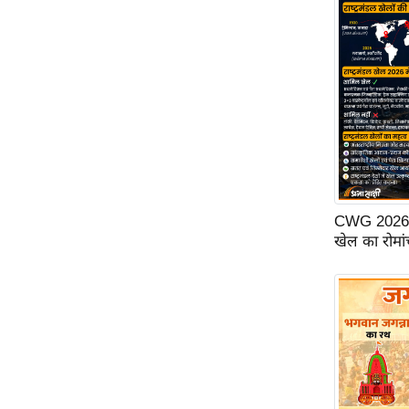
ऑडियो
इंफ़ोग्राफ़िक
राज्यों से
शहरों से
वेब स्टोरी
कार्टून
Short
Videos
CWG 2026: ग्ल
खेल का रोमां
iOS App
About us
Contact Editor
Advertise
Privacy Policy
Grievance
Redressal