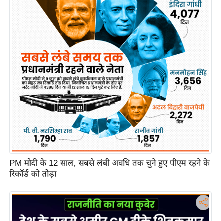
c
y
G
r
i
e
v
a
n
c
e
R
e
PM मोदी के 12 साल, सबसे लंबी अवधि तक चुने हुए पीएम रहने के
d
रिकॉर्ड को तोड़ा
r
e
s