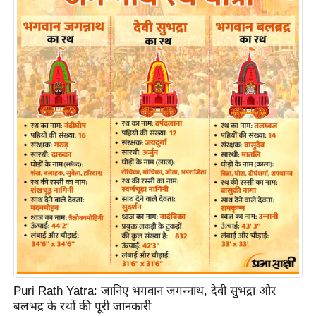
ति
ष
प्र
भु
म
हि
मा
/
ध
र्म
स्थ
ल
व्र
त
त्यो
हा
Puri Rath Yatra: जानिए भगवान जगन्नाथ, देवी सुभद्रा और
र
बलभद्र के रथों की पूरी जानकारी