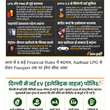
C
o
n
t
a
c
t
E
d
आज से 8 बड़े Financial Rules में बदलाव, Aadhaar-LPG से
i
लेकर Passport तक पर होगा सीधा असर
t
o
r
A
d
v