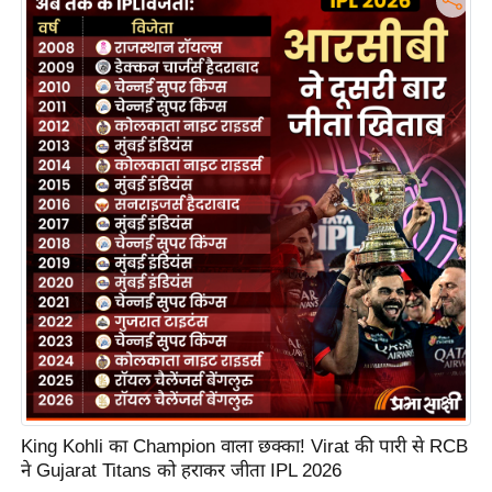
S
O
u
r
T
e
a
m
E
x
p
e
r
t
P
a
King Kohli का Champion वाला छक्का! Virat की पारी से RCB
ने Gujarat Titans को हराकर जीता IPL 2026
n