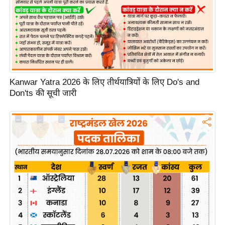
g
N
e
w
s
ला
Kanwar Yatra 2026 के लिए तीर्थयात्रियों के लिए Do's and
इ
Don'ts की सूची जारी
फ
स्टा
इ
ल
टे
क्नॉ
लॉ
जी
ब्यू
टी