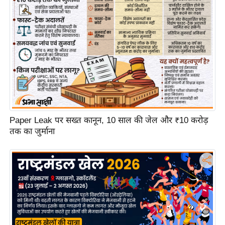
ट
ने
स
मं
त्रा
रि
ले
श
न
शि
Paper Leak पर सख्त कानून, 10 साल की जेल और ₹10 करोड़
तक का जुर्माना
प
रा
ज
नी
ति
वि
श्ले