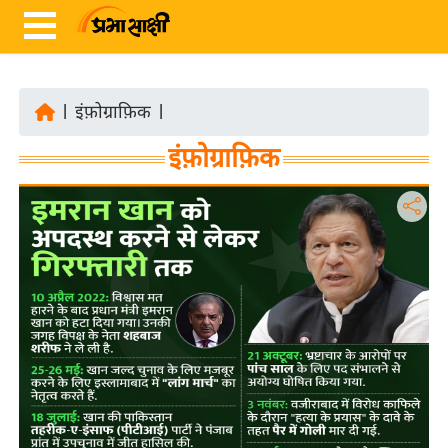
|
इंफ़ोग्राफ़िक
|
ता
इंफ़ोग्राफ़िक
ज़ा
ख
ब
र
रा
ष्ट्री
य
अं
त
र्रा
ष्ट्री