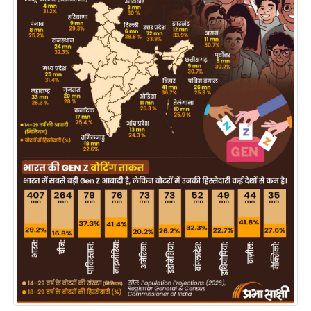
य
ब
ज
ट
खे
ल
क्रि
के
ट
I
P
L
2
0
2
6
क्रा