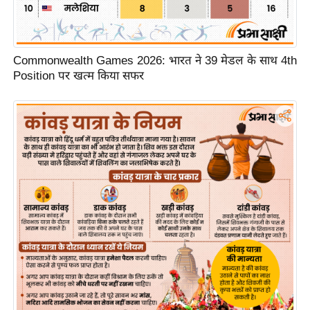
र्ल्ड
न्यू
ज
Commonwealth Games 2026: भारत ने 39 मेडल के साथ 4th
ब्री
Position पर खत्म किया सफर
फ
म
नो
रं
ज
न
ज
ग
त
बॉ
ली
वु