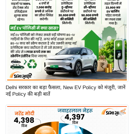
e
r
t
i
s
e
P
r
i
v
a
Delhi सरकार का बड़ा फैसला, New EV Policy को मंजूरी, जानें
c
नई Policy की बड़ी बातें
y
P
o
l
i