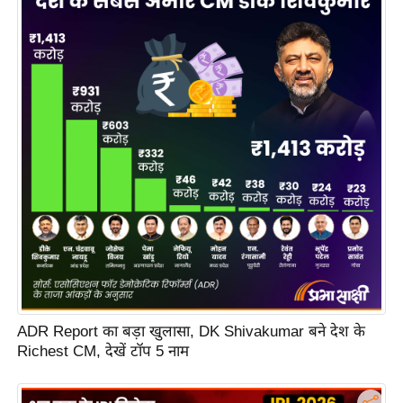
s
a
l
C
o
d
e
O
f
E
t
h
i
c
ADR Report का बड़ा खुलासा, DK Shivakumar बने देश के
s
Richest CM, देखें टॉप 5 नाम
R
S