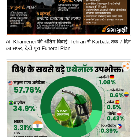
ह
रों
से
वे
ब
Ali Khamenei की अंतिम विदाई, Tehran से Karbala तक 7 दिन
स्टो
का सफर, देखें पूरा Funeral Plan
री
का
र्टू
न
S
h
o
r
t
V
i