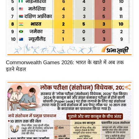
/
फै
श
न
घ
रे
लू
Commonwealth Games 2026: भारत के खाते में अब तक
नु
इतने मेडल
स्खे
प
र्य
ट
न
स्थ
ल
फि