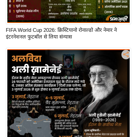
टो
वी
डि
FIFA World Cup 2026: क्रिस्टियानो रोनाल्डो और नेमार ने
यो
इंटरनेशनल फुटबॉल से लिया संन्यास
ऑ
डि
यो
इं
फ़ो
ग्रा
फ़ि
क
रा
ज्यों
से
श