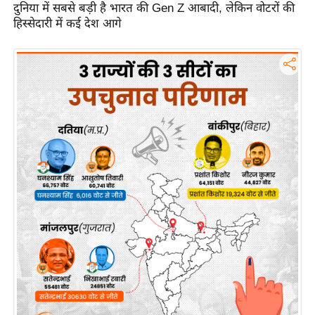
दुनिया में सबसे बड़ी है भारत की Gen Z आबादी, लेकिन वोटरों की
इ
हिस्सेदारी में कई देश आगे
म
ई
-
पे
प
र
मि
सा
ल
बे
मि
सा
ल
श