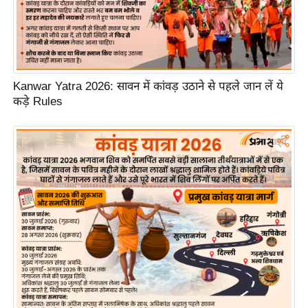
ड
हॉ
ली
वु
ड
Kanwar Yatra 2026: सावन में कांवड़ उठाने से पहले जान लें ये
फि
कड़े Rules
ल्म
स
मी
क्षा
B
r
e
a
k
i
n