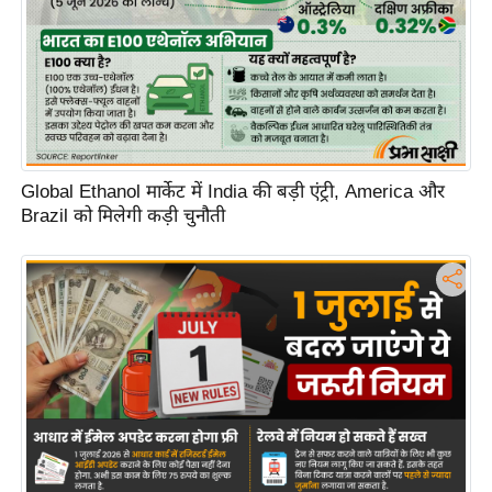
d
e
o
s
i
O
Global Ethanol मार्केट में India की बड़ी एंट्री, America और
S
Brazil को मिलेगी कड़ी चुनौती
A
p
p
A
b
o
u
t
u
s