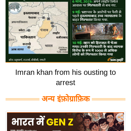
य
बि
ज़
ने
स
उ
द्यो
ग
ज
Imran khan from his ousting to
ग
arrest
त
वि
अन्य इंफ़ोग्राफ़िक
शे
ष
ज्ञ
रा