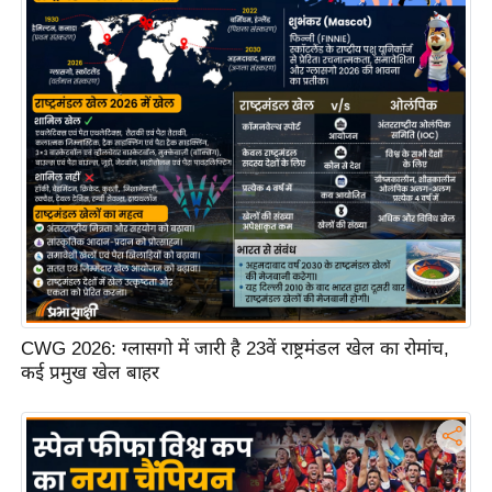
ष
ण
स
म
सा
म
यि
क
मा
तृ
भू
मि
CWG 2026: ग्लासगो में जारी है 23वें राष्ट्रमंडल खेल का रोमांच,
स्तं
कई प्रमुख खेल बाहर
भ
ए
म
.