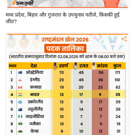
ख्सि
य
मध्य प्रदेश, बिहार और गुजरात के उपचुनाव नतीजे, किसकी हुई
त
जीत?
यं
ग
इं
डि
या
सा
हि
त्य
ज
ग
त
ऑ
टो
व