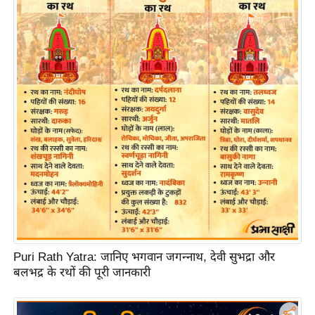
ति
ष
प्र
भु
म
हि
मा
/
ध
र्म
स्थ
ल
व्र
त
Puri Rath Yatra: जानिए भगवान जगन्नाथ, देवी सुभद्रा और
त्यो
बलभद्र के रथों की पूरी जानकारी
हा
र