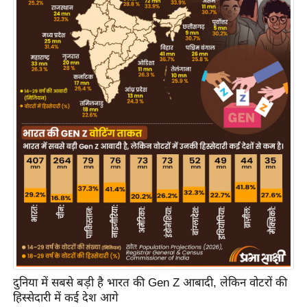
य
ब
ज
ट
खे
ल
क्रि
के
ट
I
P
L
2
0
2
दुनिया में सबसे बड़ी है भारत की Gen Z आबादी, लेकिन वोटरों की
6
हिस्सेदारी में कई देश आगे
क्रा