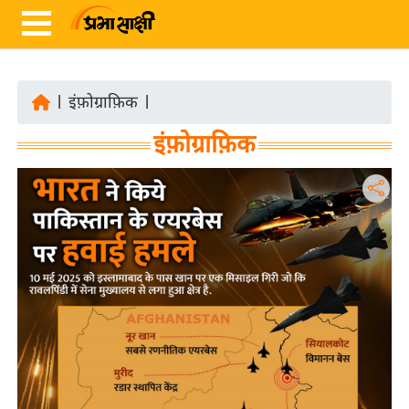
|
इंफ़ोग्राफ़िक
|
ता
इंफ़ोग्राफ़िक
ज़ा
ख
ब
र
रा
ष्ट्री
य
अं
त
र्रा
ष्ट्री