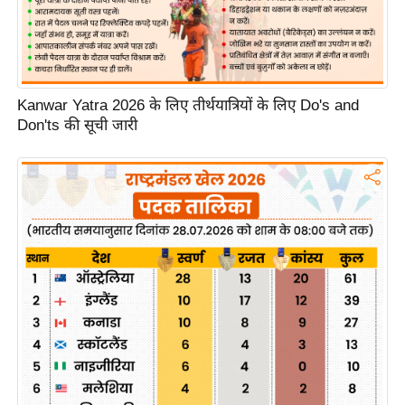
g
N
e
w
s
Kanwar Yatra 2026 के लिए तीर्थयात्रियों के लिए Do's and
Don'ts की सूची जारी
ला
इ
फ
स्टा
इ
ल
टे
क्नॉ
लॉ
जी
ब्यू
टी