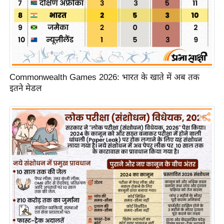
/
फै
श
न
घ
रे
Commonwealth Games 2026: भारत के खाते में अब तक
इतने मेडल
लू
नु
स्खे
प
र्य
ट
न
स्थ
ल
फि