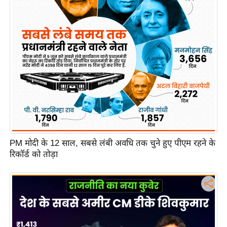
c
y
G
r
i
e
v
a
n
c
e
PM मोदी के 12 साल, सबसे लंबी अवधि तक चुने हुए पीएम रहने के
R
रिकॉर्ड को तोड़ा
e
d
r
e
s