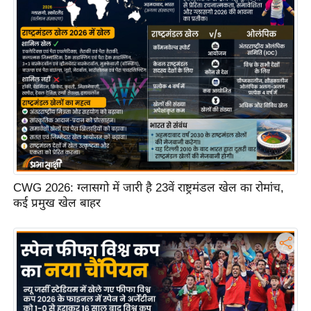
ष
ण
स
म
सा
म
यि
क
मा
तृ
CWG 2026: ग्लासगो में जारी है 23वें राष्ट्रमंडल खेल का रोमांच,
भू
कई प्रमुख खेल बाहर
मि
स्तं
भ
ए
म
.