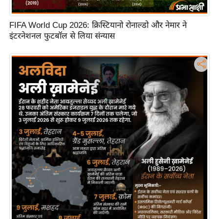
टो
वी
FIFA World Cup 2026: क्रिस्टियानो रोनाल्डो और नेमार ने
इंटरनेशनल फुटबॉल से लिया संन्यास
डि
यो
ऑ
डि
यो
इं
फ़ो
ग्रा
फ़ि
क
रा
ज्यों
से
श