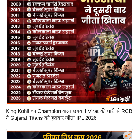
S
O
u
r
T
e
a
m
E
x
p
e
r
t
King Kohli का Champion वाला छक्का! Virat की पारी से RCB
P
ने Gujarat Titans को हराकर जीता IPL 2026
a
n