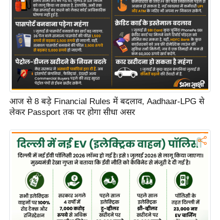
C
o
n
t
a
c
t
आज से 8 बड़े Financial Rules में बदलाव, Aadhaar-LPG से
E
लेकर Passport तक पर होगा सीधा असर
d
i
t
o
r
A
d
v