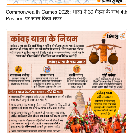
र्ल्ड
Commonwealth Games 2026: भारत ने 39 मेडल के साथ 4th
न्यू
Position पर खत्म किया सफर
ज
ब्री
फ
म
नो
रं
ज
न
ज
ग
त
बॉ
ली
वु