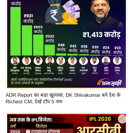
s
a
l
C
o
d
e
O
f
E
t
h
i
ADR Report का बड़ा खुलासा, DK Shivakumar बने देश के
Richest CM, देखें टॉप 5 नाम
c
s
R
S