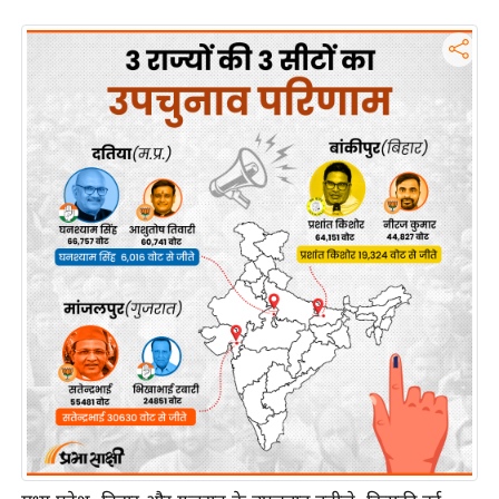
इ
म
ई
-
पे
प
र
मि
सा
ल
बे
मि
सा
ल
श