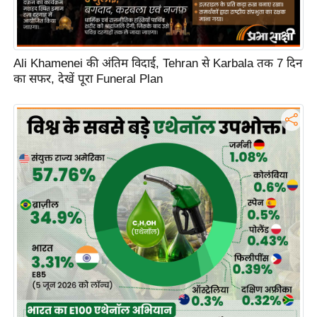
ह
रों
से
Ali Khamenei की अंतिम विदाई, Tehran से Karbala तक 7 दिन
वे
का सफर, देखें पूरा Funeral Plan
ब
स्टो
री
का
र्टू
न
S
h
o
r
t
V
i