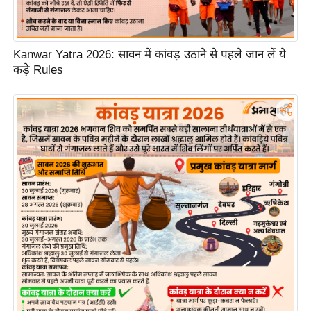
ड
हॉ
ली
Kanwar Yatra 2026: सावन में कांवड़ उठाने से पहले जान लें ये
वु
कड़े Rules
ड
फि
ल्म
स
मी
क्षा
B
r
e
a
k
i
n