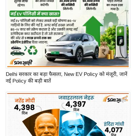
e
r
t
i
s
e
P
r
i
v
Delhi सरकार का बड़ा फैसला, New EV Policy को मंजूरी, जानें
नई Policy की बड़ी बातें
a
c
y
P
o
l
i