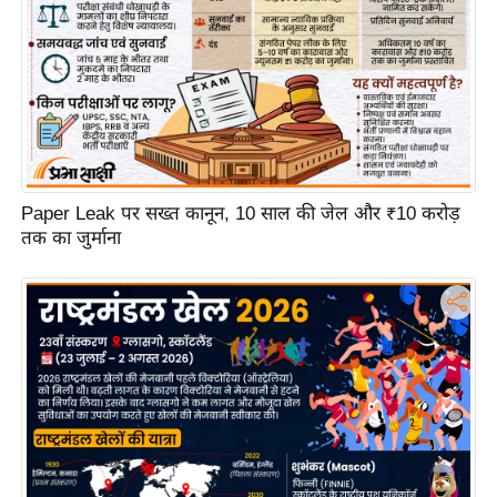
ट
ने
स
मं
त्रा
रि
ले
श
Paper Leak पर सख्त कानून, 10 साल की जेल और ₹10 करोड़
न
तक का जुर्माना
शि
प
रा
ज
नी
ति
वि
श्ले