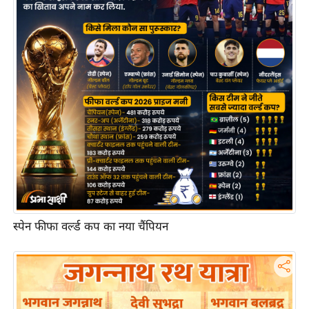
आ
र
.
आ
ई
.
चा
य
प
र
स
मी
स्पेन फीफा वर्ल्ड कप का नया चैंपियन
क्षा
ध
र्म
ज्यो