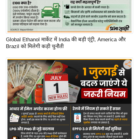
d
e
o
s
Global Ethanol मार्केट में India की बड़ी एंट्री, America और
i
Brazil को मिलेगी कड़ी चुनौती
O
S
A
p
p
A
b
o
u
t
u
s