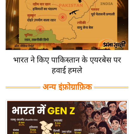
य
बि
ज़
ने
स
उ
द्यो
भारत ने किए पाकिस्तान के एयरबेस पर
ग
हवाई हमले
ज
ग
अन्य इंफ़ोग्राफ़िक
त
वि
शे
ष
ज्ञ
रा