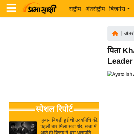
राष्ट्रीय
अंतर्राष्ट्रीय
बिज़नेस
Latest
ता
News
|
अंतर्रा
ज़ा
in
ख
पिता Kh
Hindi
ब
Leader ब
र
Hindi
राष्ट्रीय
News
अंतर्राष्ट्रीय
Live
बिज़नेस
उद्योग
Breaking
स्पेशल रिपोर्ट
जगत
News in
विशेषज्ञ
Hindi
जुबान बिगड़ी हुई थी उदयनिधि की,
राय
पहली बार मिला सवा शेर, सत्ता में
आते ही विजय ने धरा थलापति