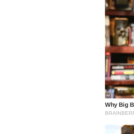
Code Of Ethics
RSS
Our Team
Expert Panel
Loksabhachunav
Android App