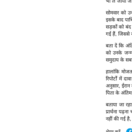
भी ले जाया जा
विश्लेषण
ट्रेंडिंग
सोमवार को उनक
इसके बाद पार्
सड़कों को बंद
Q
गई हैं, जिससे
u
i
बता दें कि अं
c
को उनके जन्म
k
समुदाय के सबसे
L
i
हालांकि मोजत
n
रिपोर्टों में
k
अनुसार, ईरान क
s
पिता के अंतिम 
विधानसभा
बताया जा रहा 
चुनाव
प्रार्थना पढ़
नहीं की गई है,
फोटो
वीडियो
शेयर करें