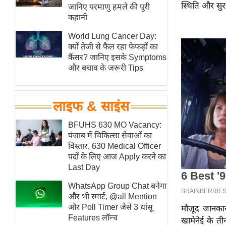
स्थिति और सुर
हॉलीवुड
जानिए परमाणु हमले की पूरी
कहानी
फिल्म समीक्षा
World Lung Cancer Day:
Breaking
क्यों तेजी से फैल रहा फेफड़ों का
News
कैंसर? जानिए इसके Symptoms
लाइफस्टाइल
और बचाव के जरूरी Tips
टेक्नॉलॉजी
ब्यूटी/फैशन
लाइफ & साइंस
घरेलू नुस्खे
BFUHS 630 MO Vacancy:
पर्यटन स्थल
पंजाब में चिकित्सा सेवाओं का
फिटनेस मंत्रा
विस्तार, 630 Medical Officer
पदों के लिए आज Apply करने का
रिलेशनशिप
Last Day
राजनीति
WhatsApp Group Chat बनेगा
विश्लेषण
और भी स्मार्ट, @all Mention
समसामयिक
और Poll Timer जैसे 3 धांसू
मौजूद जानकारी
Features लॉन्च
खामेनेई के ती
मातृभूमि