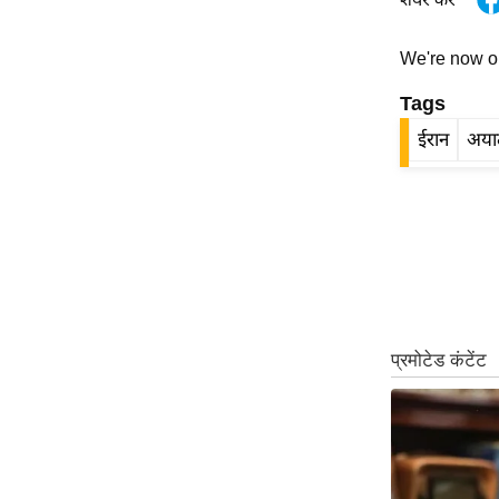
ऑडियो
इंफ़ोग्राफ़िक
We're now 
राज्यों से
Tags
शहरों से
ईरान
अयात
वेब स्टोरी
कार्टून
Short
Videos
iOS App
About us
Contact Editor
Advertise
Privacy Policy
Grievance
Redressal