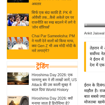
बजट
Hindi
अवतार
खेल
News
सिर्फ एक बंदा काफ़ी है: PK से
क्रिकेट
ओवैसी तक...कैसे अकेले दम पर
Hindi
IPL
राजनीति का रुख बदलने में लगे ये
X
'लोन वॉरियर्स'
Videos
2026
Ankit Jaiswal
क्राइम
Chai Par Sameeksha: PM
ने गाली देने वालों को किया माफ,
ई-पेपर
क्या Gen Z भी अब मोदी मोदी के
तेहरान मे
मिसाल बेमिसाल
नारे लगाएंगे?
सर्वोच्च न
शख्सियत
ने ईरान म
यंग इंडिया
ट्रेंडिंग
देश में ए
साहित्य जगत
Hiroshima Day 2026: एक
ऑटो वर्ल्ड
परमाणु बम ने ली लाखों जानें, US
Attack की उस काली सुबह ने
ईरान के दिवंग
न्यूज ब्रीफ
बदल दिया World History
माहौल है। राज
मनोरंजन जगत
बात सबसे ज्या
Hiroshima Day 2026: क्यों
बॉलीवुड
मोजतबा खामेन
मनाया जाता है हिरोशिमा डे?