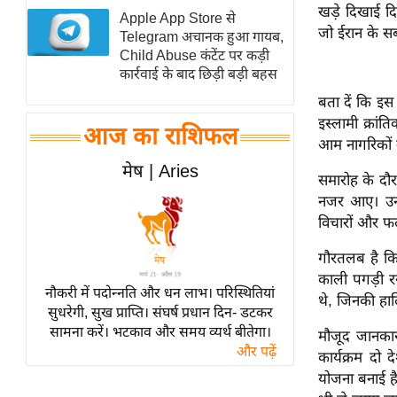
खड़े दिखाई दि
Apple App Store से
स्तंभ
जो ईरान के सबस
Telegram अचानक हुआ गायब,
एम.
Child Abuse कंटेंट पर कड़ी
आर.
कार्रवाई के बाद छिड़ी बड़ी बहस
आई.
बता दें कि इस
इस्लामी क्रांत
चाय पर
आज का राशिफल
आम नागरिकों न
समीक्षा
मेष | Aries
धर्म
समारोह के दौर
नजर आए। उन्ह
ज्योतिष
विचारों और फल
प्रभु
महिमा/
गौरतलब है कि
धर्मस्थल
काली पगड़ी र
नौकरी में पदोन्नति और धन लाभ। परिस्थितियां
थे, जिनकी हाल
व्रत
सुधरेगी, सुख प्राप्ति। संघर्ष प्रधान दिन- डटकर
त्योहार
सामना करें। भटकाव और समय व्यर्थ बीतेगा।
मौजूद जानकारी
और पढ़ें
राशिफल
कार्यक्रम दो
योजना बनाई है
विशेष