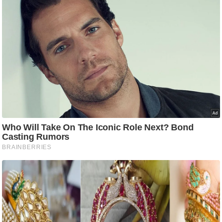
आ
र
.
आ
ई
.
चा
य
प
र
स
मी
क्षा
ध
र्म
ज्यो