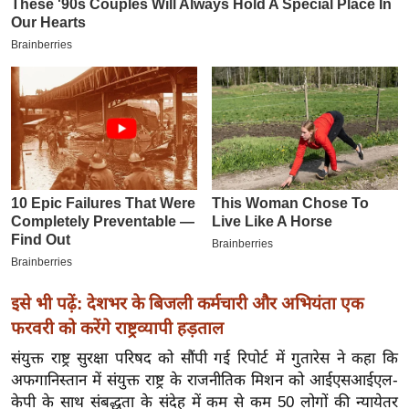
इ
म
ई
-
पे
प
र
मि
सा
ल
बे
इसे भी पढ़ें: देशभर के बिजली कर्मचारी और अभियंता एक
मि
फरवरी को करेंगे राष्ट्रव्यापी हड़ताल
सा
संयुक्त राष्ट्र सुरक्षा परिषद को सौंपी गई रिपोर्ट में गुतारेस ने कहा कि
ल
अफगानिस्तान में संयुक्त राष्ट्र के राजनीतिक मिशन को आईएसआईएल-
श
केपी के साथ संबद्धता के संदेह में कम से कम 50 लोगों की न्यायेतर