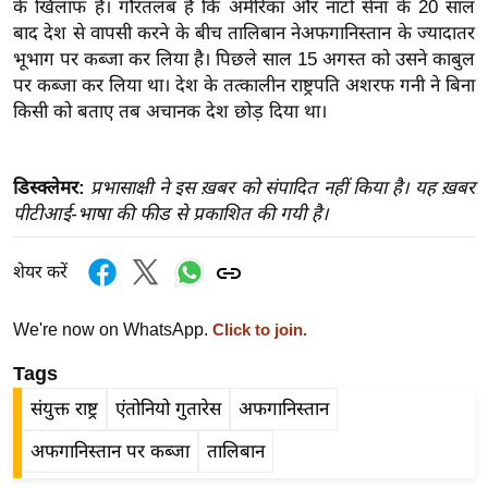
के खिलाफ हैं। गौरतलब है कि अमेरिका और नाटो सेना के 20 साल
र्ल्ड
बाद देश से वापसी करने के बीच तालिबान नेअफगानिस्तान के ज्यादातर
न्यू
भूभाग पर कब्जा कर लिया है। पिछले साल 15 अगस्त को उसने काबुल
ज
पर कब्जा कर लिया था। देश के तत्कालीन राष्ट्रपति अशरफ गनी ने बिना
ब्री
किसी को बताए तब अचानक देश छोड़ दिया था।
फ
म
डिस्क्लेमर:
प्रभासाक्षी ने इस ख़बर को संपादित नहीं किया है। यह ख़बर
नो
पीटीआई-भाषा की फीड से प्रकाशित की गयी है।
रं
ज
शेयर करें
न
ज
We're now on WhatsApp.
Click to join.
ग
त
Tags
बॉ
संयुक्त राष्ट्र
एंतोनियो गुतारेस
अफगानिस्तान
ली
अफगानिस्तान पर कब्जा
तालिबान
वु