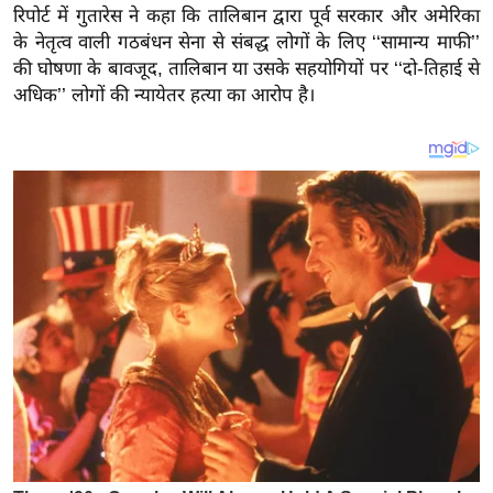
य
रिपोर्ट में गुतारेस ने कहा कि तालिबान द्वारा पूर्व सरकार और अमेरिका
ब
के नेतृत्व वाली गठबंधन सेना से संबद्ध लोगों के लिए ‘‘सामान्य माफी’’
ज
की घोषणा के बावजूद, तालिबान या उसके सहयोगियों पर ‘‘दो-तिहाई से
अधिक’’ लोगों की न्यायेतर हत्या का आरोप है।
ट
खे
ल
क्रि
के
ट
I
P
L
2
0
2
6
क्रा