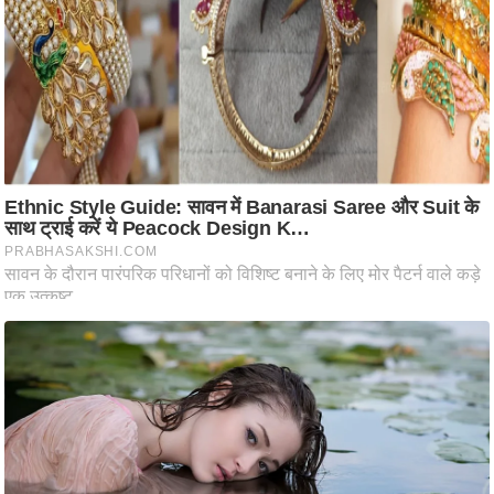
ति
ष
प्र
भु
म
हि
मा
/
ध
र्म
स्थ
ल
व्र
त
त्यो
हा
र