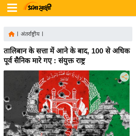
|
अंतर्राष्ट्रीय
|
ता
तालिबान के सत्ता में आने के बाद, 100 से अधिक
ज़ा
ख
पूर्व सैनिक मारे गए : संयुक्त राष्ट्र
ब
र
रा
ष्ट्री
य
अं
त
र्रा
ष्ट्री