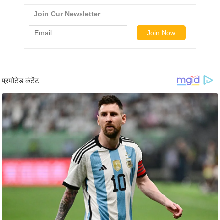
ड
हॉ
ली
वु
ड
फि
ल्म
स
मी
क्षा
B
r
e
a
k
i
n