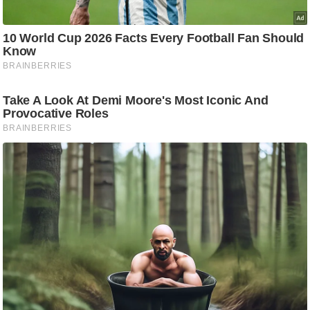
g
N
e
w
s
ला
इ
फ
स्टा
इ
ल
टे
क्नॉ
लॉ
जी
ब्यू
टी