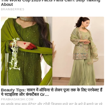
ट
ने
स
मं
त्रा
रि
ले
श
न
शि
प
रा
ज
नी
ति
वि
श्ले