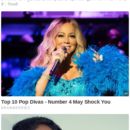
ष
ण
स
म
सा
म
यि
क
मा
तृ
भू
मि
स्तं
भ
ए
म
.