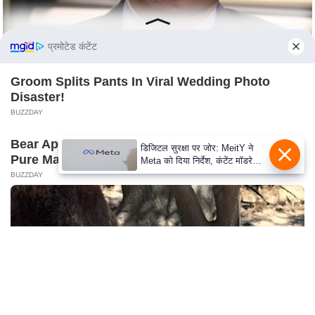
c
y
G
प्रमोटेड कंटेंट
r
i
Groom Splits Pants In Viral Wedding Photo
e
Disaster!
v
BUZZDAY
a
Bear Approaches Cat: What Happens Next Is
डिजिटल सुरक्षा पर जोर: MeitY ने
n
Pure Magic
Meta को दिया निर्देश, कंटेंट मॉडरेशन
c
मजबूत करे
BUZZDAY
e
R
e
d
r
e
s