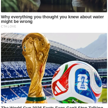
/
फै
श
न
घ
रे
लू
नु
स्खे
प
र्य
ट
न
स्थ
ल
फि