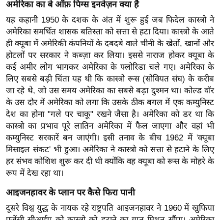
ख्सि
अमेरिका का बे ऑफ़ पिग्स इनवेज़न क्या है
य
यह कहानी 1950 के दशक के अंत में शुरू हुई जब फिदेल कास्त्रो ने
त
अमेरिका समर्थित शासक बतिस्ता को सत्ता से हटा दिया। कास्त्रो के आते
ही क्यूबा में अमेरिकी कंपनियों के दबदबे वाले चीनी के खेतों, खानों और
यं
होटलों पर सरकार ने कब्ज़ा कर लिया। इससे नाराज होकर क्यूबा के
ग
कई अमीर लोग भागकर अमेरिका के फ्लोरिडा चले गए। अमेरिका के
इं
लिए सबसे बड़ी चिंता यह थी कि कास्त्रो रूस (सोवियत संघ) के करीब
डि
जा रहे थे, जो उस समय अमेरिका का सबसे बड़ा दुश्मन था। कोल्ड वॉर
या
के उस दौर में अमेरिका को लगा कि उसके ठीक बगल में एक कम्युनिस्ट
सा
देश का होना "गले पर चाकू" रखने जैसा है। अमेरिका को डर था कि
हि
कास्त्रो का प्रभाव पूरे लातिन अमेरिका में फैल जाएगा और वहां भी
त्य
कम्युनिस्ट सरकारें बन जाएंगी। इसी तनाव के बीच 1962 में 'क्यूबा
ज
मिसाइल संकट' भी हुआ। अमेरिका ने कास्त्रो को सत्ता से हटाने के लिए
हर संभव कोशिश शुरू कर दी थी क्योंकि वह क्यूबा को रूस के मोहरे के
ग
रूप में देख रहा था।
त
ऑ
आइजनहावर के प्लान पर कैसे फिरा पानी
टो
दूसरे विश्व युद्ध के नायक रहे राष्ट्रपति आइजनहावर ने 1960 में खुफिया
व
एजेंसी सीआईए को कास्त्रो को हटाने का गुप्त मिशन सौंपा। अमेरिका