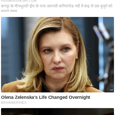
आ
र
.
आ
ई
.
चा
य
प
र
स
मी
क्षा
ध
र्म
ज्यो