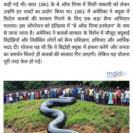
य
कही गई थी। साल 1961 के बे ऑफ पिग्स में मिली नाकामी को लेकर
ब
उन्होंने इन शब्दों का प्रयोग किया था। 1961 में अमेरिका ने क्यूबा में
ज
फ़िदेल कास्त्रो की सरकार गिराने के लिए एक बड़ा सैन्य अभियान
चलाया। इस ऑपरेशन को इतिहास में “बे ऑफ़ पिग्स इनवेज़न” के नाम
ट
से जाना जाता है। अमेरिका ने कास्त्रो सरकार के विरोध में मौजूद क्यूबाई
खे
विद्रोहियों और निर्वासित लोगों को सैन्य प्रशिक्षण, हथियार और आर्थिक
ल
मदद दी। योजना यह थी कि ये विद्रोही क्यूबा में हमला करेंगे और जनता
क्रि
का समर्थन मिलते ही कास्त्रो की सरकार गिर जाएगी। लेकिन यह योजना
के
पूरी तरह फेल हो गई।
ट
I
P
L
2
0
2
6
क्रा