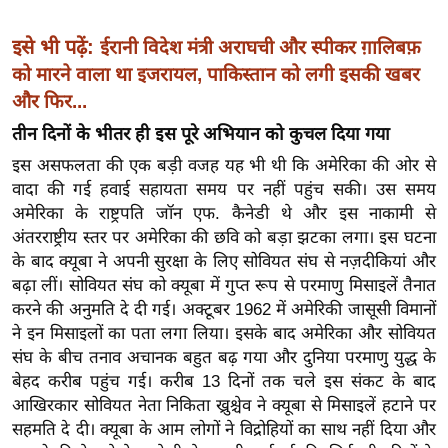
ड
हॉ
इसे भी पढ़ें:
ईरानी विदेश मंत्री अराघची और स्पीकर ग़ालिबफ़
ली
को मारने वाला था इजरायल, पाकिस्तान को लगी इसकी खबर
वु
और फिर...
ड
तीन दिनों के भीतर ही इस पूरे अभियान को कुचल दिया गया
फि
ल्म
इस असफलता की एक बड़ी वजह यह भी थी कि अमेरिका की ओर से
वादा की गई हवाई सहायता समय पर नहीं पहुंच सकी। उस समय
स
अमेरिका के राष्ट्रपति जॉन एफ. कैनेडी थे और इस नाकामी से
मी
अंतरराष्ट्रीय स्तर पर अमेरिका की छवि को बड़ा झटका लगा। इस घटना
क्षा
के बाद क्यूबा ने अपनी सुरक्षा के लिए सोवियत संघ से नज़दीकियां और
B
बढ़ा लीं। सोवियत संघ को क्यूबा में गुप्त रूप से परमाणु मिसाइलें तैनात
r
करने की अनुमति दे दी गई। अक्टूबर 1962 में अमेरिकी जासूसी विमानों
e
ने इन मिसाइलों का पता लगा लिया। इसके बाद अमेरिका और सोवियत
a
संघ के बीच तनाव अचानक बहुत बढ़ गया और दुनिया परमाणु युद्ध के
k
बेहद करीब पहुंच गई। करीब 13 दिनों तक चले इस संकट के बाद
i
आखिरकार सोवियत नेता निकिता ख्रुश्चेव ने क्यूबा से मिसाइलें हटाने पर
सहमति दे दी। क्यूबा के आम लोगों ने विद्रोहियों का साथ नहीं दिया और
n