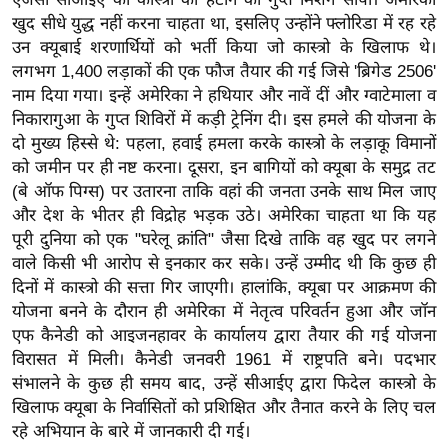
र्ल्ड
खुद सीधे युद्ध नहीं करना चाहता था, इसलिए उन्होंने फ्लोरिडा में रह रहे
न्यू
उन क्यूबाई शरणार्थियों को भर्ती किया जो कास्त्रो के खिलाफ थे।
लगभग 1,400 लड़ाकों की एक फौज तैयार की गई जिसे 'ब्रिगेड 2506'
ज
नाम दिया गया। इन्हें अमेरिका ने हथियार और नावें दीं और ग्वाटेमाला व
ब्री
निकारागुआ के गुप्त शिविरों में कड़ी ट्रेनिंग दी। इस हमले की योजना के
फ
दो मुख्य हिस्से थे: पहला, हवाई हमला करके कास्त्रो के लड़ाकू विमानों
म
को जमीन पर ही नष्ट करना। दूसरा, इन बागियों को क्यूबा के समुद्र तट
नो
(बे ऑफ पिग्स) पर उतारना ताकि वहां की जनता उनके साथ मिल जाए
रं
और देश के भीतर ही विद्रोह भड़क उठे। अमेरिका चाहता था कि यह
ज
पूरी दुनिया को एक "घरेलू क्रांति" जैसा दिखे ताकि वह खुद पर लगने
न
वाले किसी भी आरोप से इनकार कर सके। उन्हें उम्मीद थी कि कुछ ही
ज
दिनों में कास्त्रो की सत्ता गिर जाएगी। हालांकि, क्यूबा पर आक्रमण की
योजना बनने के दौरान ही अमेरिका में नेतृत्व परिवर्तन हुआ और जॉन
ग
एफ कैनेडी को आइजनहावर के कार्यालय द्वारा तैयार की गई योजना
त
विरासत में मिली। कैनेडी जनवरी 1961 में राष्ट्रपति बने। पदभार
बॉ
संभालने के कुछ ही समय बाद, उन्हें सीआईए द्वारा फिदेल कास्त्रो के
ली
खिलाफ क्यूबा के निर्वासितों को प्रशिक्षित और तैनात करने के लिए चल
वु
रहे अभियान के बारे में जानकारी दी गई।