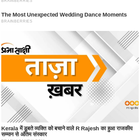
ष
ण
स
म
सा
म
यि
क
मा
तृ
भू
मि
स्तं
भ
ए
म
.