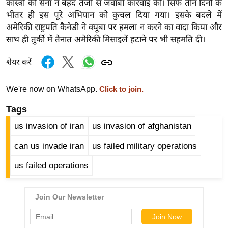
कास्त्रो की सेना ने बेहद तेजी से जवाबी कार्रवाई की। सिर्फ तीन दिनों के
g
भीतर ही इस पूरे अभियान को कुचल दिया गया। इसके बदले में
N
अमेरिकी राष्ट्रपति कैनेडी ने क्यूबा पर हमला न करने का वादा किया और
e
साथ ही तुर्की में तैनात अमेरिकी मिसाइलें हटाने पर भी सहमति दी।
w
s
शेयर करें
ला
इ
We're now on WhatsApp.
Click to join.
फ
Tags
स्टा
इ
us invasion of iran
us invasion of afghanistan
ल
can us invade iran
us failed military operations
टे
us failed operations
क्नॉ
लॉ
जी
ब्यू
टी