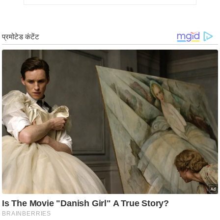
/
फै
श
न
घ
रे
लू
नु
स्खे
प
र्य
ट
न
स्थ
ल
फि