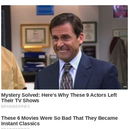
ट
ने
स
मं
त्रा
रि
ले
श
न
शि
प
रा
ज
नी
ति
वि
श्ले