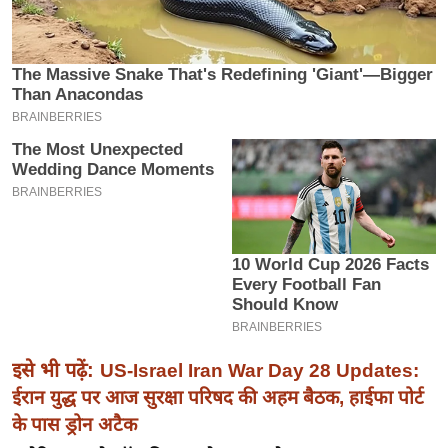
इ
म
ई
-
पे
प
र
मि
सा
ल
बे
मि
इसे भी पढ़ें:
US-Israel Iran War Day 28 Updates:
सा
ईरान युद्ध पर आज सुरक्षा परिषद की अहम बैठक, हाईफा पोर्ट
ल
के पास ड्रोन अटैक
श