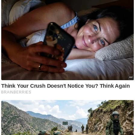
ति
ष
प्र
भु
म
हि
मा
/
ध
र्म
स्थ
ल
व्र
त
त्यो
हा
र