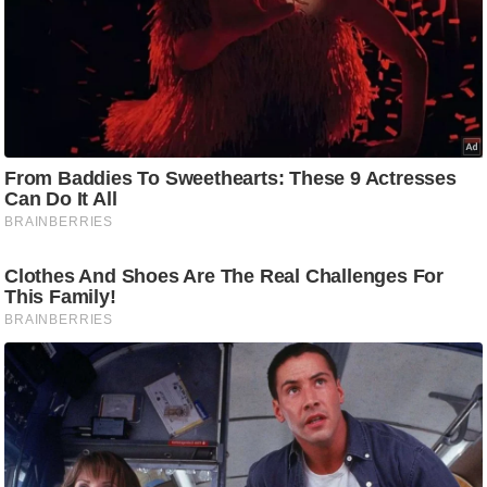
ड
हॉ
ली
वु
ड
फि
ल्म
स
मी
क्षा
B
r
e
a
k
i
n