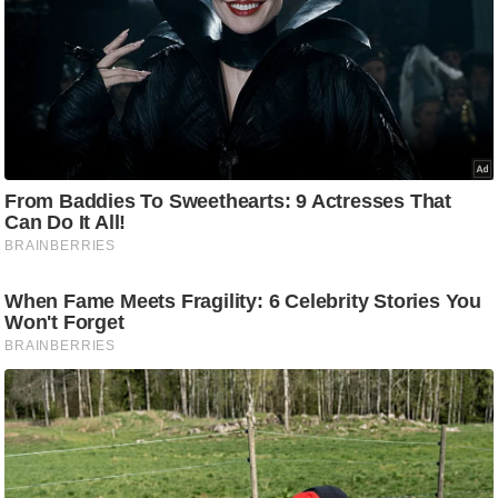
ति
ष
प्र
भु
म
हि
मा
/
ध
र्म
स्थ
ल
व्र
त
त्यो
हा
र