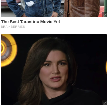
/
फै
श
न
घ
रे
लू
नु
स्खे
प
र्य
ट
न
स्थ
ल
फि