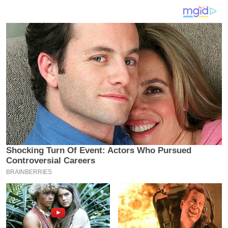
य
ब
ज
ट
खे
ल
क्रि
के
ट
I
P
L
2
0
2
6
क्रा