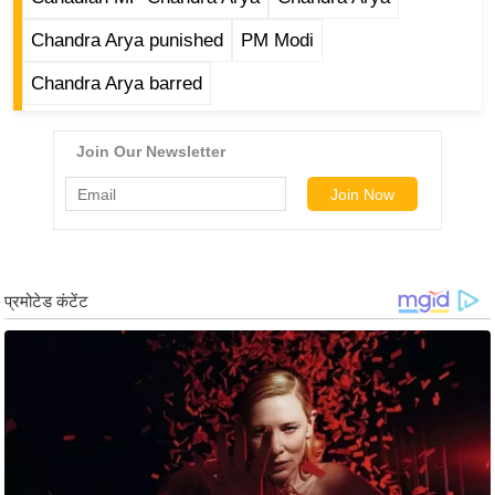
र्ल्ड
Chandra Arya punished
PM Modi
न्यू
ज
Chandra Arya barred
ब्री
फ
म
नो
रं
ज
न
ज
ग
त
बॉ
ली
वु