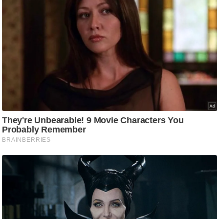
आ
र
.
आ
ई
.
चा
य
प
र
स
मी
क्षा
ध
र्म
ज्यो