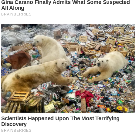
ट
ने
स
मं
त्रा
रि
ले
श
न
शि
प
रा
ज
नी
ति
वि
श्ले