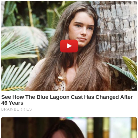
ष
ण
स
म
सा
म
यि
क
मा
तृ
भू
मि
स्तं
भ
ए
म
.