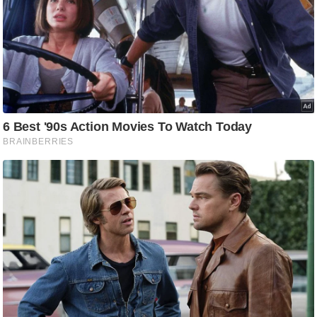
g
N
e
w
s
ला
इ
फ
स्टा
इ
ल
टे
क्नॉ
लॉ
जी
ब्यू
टी