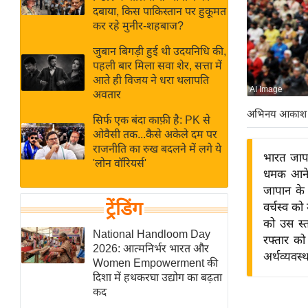
बजट
Hindi
दबाया, किस पाकिस्तान पर हुकूमत
खेल
News
कर रहे मुनीर-शहबाज?
क्रिकेट
जुबान बिगड़ी हुई थी उदयनिधि की,
Hindi
IPL
पहली बार मिला सवा शेर, सत्ता में
आते ही विजय ने धरा थलापति
Videos
2026
AI Image
अवतार
क्राइम
अभिनय आकाश
सिर्फ एक बंदा काफ़ी है: PK से
ई-पेपर
ओवैसी तक...कैसे अकेले दम पर
मिसाल बेमिसाल
राजनीति का रुख बदलने में लगे ये
भारत जापा
'लोन वॉरियर्स'
शख्सियत
धमक आने 
यंग इंडिया
जापान के 
ट्रेंडिंग
वर्चस्व को
साहित्य जगत
को उस स्
ऑटो वर्ल्ड
National Handloom Day
रफ्तार को
2026: आत्मनिर्भर भारत और
न्यूज ब्रीफ
अर्थव्यवस्
Women Empowerment की
मनोरंजन जगत
दिशा में हथकरघा उद्योग का बढ़ता
कद
बॉलीवुड