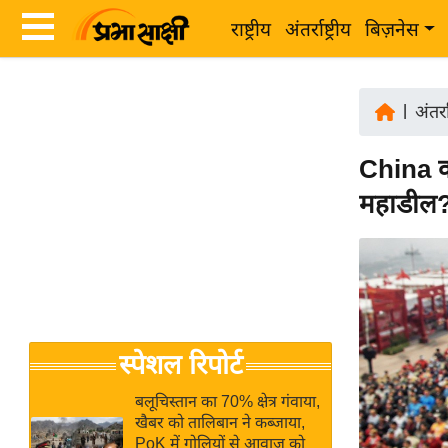
राष्ट्रीय
अंतर्राष्ट्रीय
बिज़नेस
Latest
ता
News
|
अंतर्रा
ज़ा
in
ख
China क
Hindi
ब
महाडील
र
Hindi
राष्ट्रीय
News
अंतर्राष्ट्रीय
Live
बिज़नेस
उद्योग
Breaking
स्पेशल रिपोर्ट
जगत
News in
विशेषज्ञ
Hindi
बलूचिस्तान का 70% क्षेत्र गंवाया,
राय
खैबर को तालिबान ने कब्जाया,
PoK में गोलियों से आवाज को