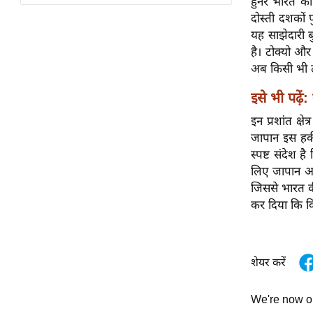
हुनर भारत का
विश्लेषण
दोस्ती दशकों 
ट्रेंडिंग
यह साझेदारी ब
है। टोक्यो औ
Q
अब किसी भी ती
u
इसे भी पढ़ें:
i
c
इन प्रशांत क्
k
जापान इस हकी
L
स्पष्ट संदेश 
i
लिए जापान अप
n
जिससे भारत क
k
कर दिया कि 
s
विधानसभा
शेयर करें
चुनाव
फोटो
We're now 
वीडियो