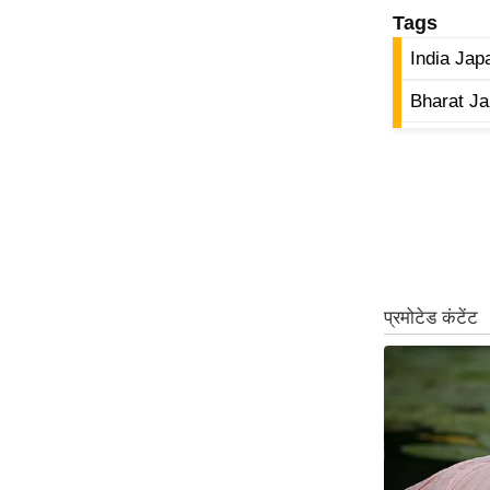
Tags
ऑडियो
इंफ़ोग्राफ़िक
India Jap
राज्यों से
Bharat Ja
शहरों से
वेब स्टोरी
कार्टून
Short
Videos
iOS App
About us
Contact Editor
Advertise
Privacy Policy
Grievance
Redressal