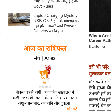
Eligibility के लिए लागू हुए नए
स्तंभ
Govt Rules
एम.
Laptop Charging Mystery:
आर.
USB-C पोर्ट होने के बावजूद क्यों
नहीं होता चार्ज? जानें Power
आई.
Delivery का विज्ञान
चाय पर
समीक्षा
आज का राशिफल
धर्म
ज्योतिष
मेष | Aries
प्रभु
इसे भी पढ़ें:
महिमा/
मुलाकात बढ़
धर्मस्थल
गौर करने वाल
व्रत
ऐसी सुरक्षा द
त्योहार
नौकरी पक्की होगी। व्यापारिक साझेदारी में
उभरती हुई तकन
कड़ी नजर रखें। संतान की उन्नति से प्रसन्नता।
राशिफल
कारण पैदा हुई
अशुभ समाचार, धन हानि और दुर्घटना।
सप्लाई चेन 
विशेष
और पढ़ें