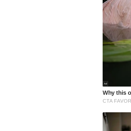
Code Of Ethics
RSS
Our Team
Expert Panel
Loksabhachunav
Android App