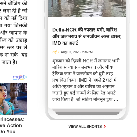
िसने बीजिंग की
र लगा दी है जो
ुलन को नई दिशा
िया गया जिसकी
Delhi-NCR की रफ्तार थमी, बारिश
ी और जापान के
और जलभराव से जनजीवन अस्त-व्यस्त;
्चस्व को उखाड़
IMD का अलर्ट
 उस स्तर पर ले
राष्ट्रीय
Aug 07, 2026 7:36PM
ोक ना सके। यह
शुक्रवार को दिल्ली-NCR में लगातार भारी
ा जाता है।
बारिश से व्यापक जलभराव और भीषण
ट्रैफिक जाम ने जनजीवन को बुरी तरह
प्रभावित किया। IMD ने अगले 2 घंटों में
आंधी-तूफान व और बारिश का अनुमान
जताते हुए कई राज्यों के लिए 'रेड अलर्ट'
जारी किया है, जो सक्रिय मॉनसून ट्रफ़ और
चक्रवाती हवाओं के घेरे का परिणाम है,
जिससे यातायात बाधित होने के साथ-साथ
सफदरजंग अस्पताल में भी जलभराव की
स्थिति बनी।
VIEW ALL SHORTS