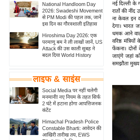
नई दिल्ली के 
हॉलीवुड
National Handloom Day
2026: Swadeshi Movement
रातों की नींद
फिल्म समीक्षा
से PM Modi की पहल तक, जानें
ना केवल इन दो
Breaking
इस दिन का गौरवशाली इतिहास
देगा। भारत ज
News
धमक आने वाले
Hiroshima Day 2026: एक
वरिष्ठ मंत्रि
लाइफस्टाइल
परमाणु बम ने ली लाखों जानें, US
फेंकना। दोनों
Attack की उस काली सुबह ने
टेक्नॉलॉजी
बदल दिया World History
जाएंगे जहां 
ब्यूटी/फैशन
समझौता मुख्य र
घरेलू नुस्खे
लाइफ & साइंस
पर्यटन स्थल
फिटनेस मंत्रा
Social Media पर नहीं चलेगी
मनमानी! नए नियम के तहत सिर्फ
रिलेशनशिप
2 घंटे में हटाना होगा आपत्तिजनक
राजनीति
कंटेंट
विश्लेषण
Himachal Pradesh Police
समसामयिक
Constable Bharti: आवेदन की
आखिरी तारीख तय, EWS
मातृभूमि