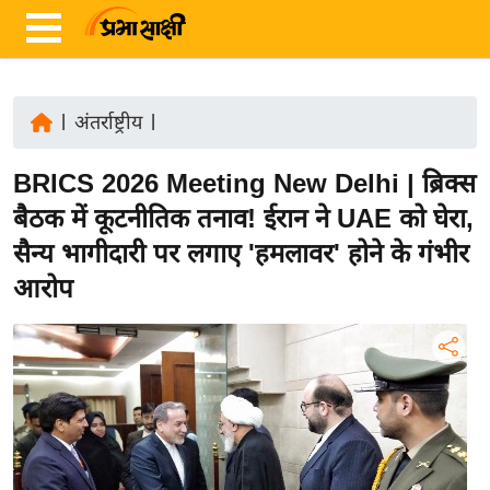
|
अंतर्राष्ट्रीय
|
ता
BRICS 2026 Meeting New Delhi | ब्रिक्स
ज़ा
ख
बैठक में कूटनीतिक तनाव! ईरान ने UAE को घेरा,
ब
सैन्य भागीदारी पर लगाए 'हमलावर' होने के गंभीर
र
आरोप
रा
ष्ट्री
य
अं
त
र्रा
ष्ट्री