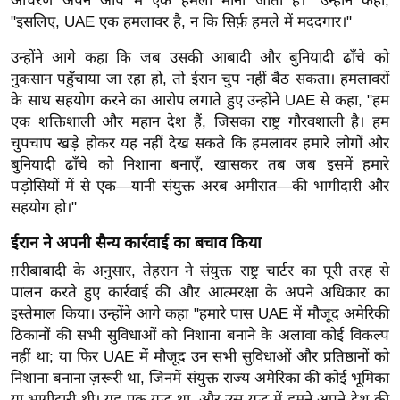
आचरण अपने आप में एक हमला माना जाता है।" उन्होंने कहा,
ख्सि
"इसलिए, UAE एक हमलावर है, न कि सिर्फ़ हमले में मददगार।"
य
त
उन्होंने आगे कहा कि जब उसकी आबादी और बुनियादी ढाँचे को
नुकसान पहुँचाया जा रहा हो, तो ईरान चुप नहीं बैठ सकता। हमलावरों
यं
के साथ सहयोग करने का आरोप लगाते हुए उन्होंने UAE से कहा, "हम
ग
एक शक्तिशाली और महान देश हैं, जिसका राष्ट्र गौरवशाली है। हम
इं
चुपचाप खड़े होकर यह नहीं देख सकते कि हमलावर हमारे लोगों और
डि
बुनियादी ढाँचे को निशाना बनाएँ, खासकर तब जब इसमें हमारे
या
पड़ोसियों में से एक—यानी संयुक्त अरब अमीरात—की भागीदारी और
सा
सहयोग हो।"
हि
ईरान ने अपनी सैन्य कार्रवाई का बचाव किया
त्य
ज
ग़रीबाबादी के अनुसार, तेहरान ने संयुक्त राष्ट्र चार्टर का पूरी तरह से
पालन करते हुए कार्रवाई की और आत्मरक्षा के अपने अधिकार का
ग
इस्तेमाल किया।
उन्होंने आगे कहा
"हमारे पास UAE में मौजूद अमेरिकी
त
ठिकानों की सभी सुविधाओं को निशाना बनाने के अलावा कोई विकल्प
ऑ
नहीं था; या फिर UAE में मौजूद उन सभी सुविधाओं और प्रतिष्ठानों को
टो
निशाना बनाना ज़रूरी था, जिनमें संयुक्त राज्य अमेरिका की कोई भूमिका
व
या भागीदारी थी। यह एक युद्ध था, और उस युद्ध में हमने अपने देश की