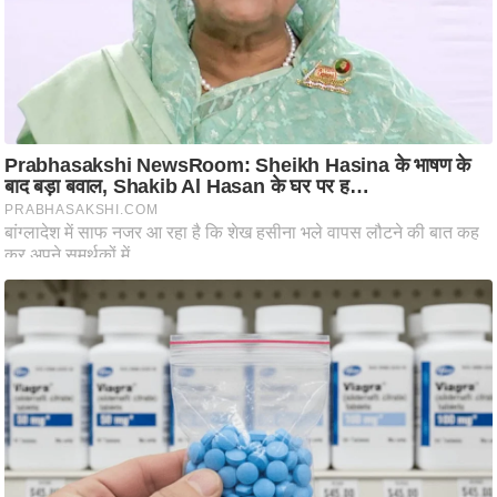
ति
ष
प्र
भु
म
हि
मा
/
ध
र्म
स्थ
ल
व्र
त
त्यो
हा
र