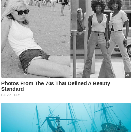
ष
ण
स
म
सा
म
यि
क
मा
तृ
भू
मि
स्तं
भ
ए
म
.