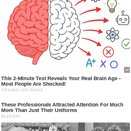
ट
ने
स
मं
त्रा
रि
ले
श
न
शि
प
रा
ज
नी
ति
वि
श्ले