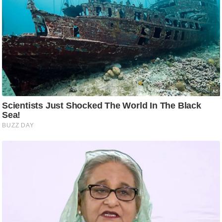
आ
र
.
आ
ई
.
चा
य
प
र
स
मी
क्षा
ध
र्म
ज्यो