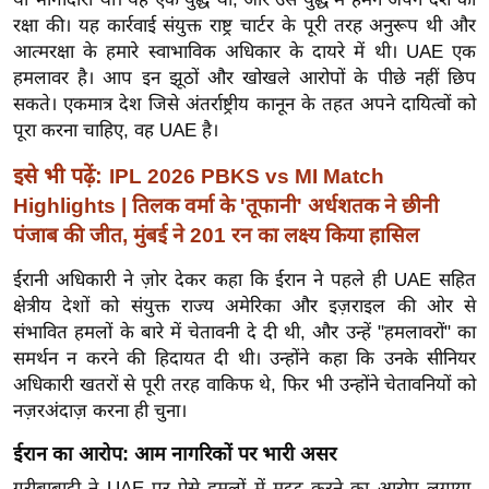
र्ल्ड
रक्षा की। यह कार्रवाई संयुक्त राष्ट्र चार्टर के पूरी तरह अनुरूप थी और
न्यू
आत्मरक्षा के हमारे स्वाभाविक अधिकार के दायरे में थी। UAE एक
हमलावर है। आप इन झूठों और खोखले आरोपों के पीछे नहीं छिप
ज
सकते। एकमात्र देश जिसे अंतर्राष्ट्रीय कानून के तहत अपने दायित्वों को
ब्री
पूरा करना चाहिए, वह UAE है।
फ
म
इसे भी पढ़ें:
IPL 2026 PBKS vs MI Match
नो
Highlights | तिलक वर्मा के 'तूफानी' अर्धशतक ने छीनी
रं
पंजाब की जीत, मुंबई ने 201 रन का लक्ष्य किया हासिल
ज
ईरानी अधिकारी ने ज़ोर देकर कहा कि ईरान ने पहले ही UAE सहित
न
क्षेत्रीय देशों को संयुक्त राज्य अमेरिका और इज़राइल की ओर से
ज
संभावित हमलों के बारे में चेतावनी दे दी थी, और उन्हें "हमलावरों" का
ग
समर्थन न करने की हिदायत दी थी। उन्होंने कहा कि उनके सीनियर
त
अधिकारी खतरों से पूरी तरह वाकिफ थे, फिर भी उन्होंने चेतावनियों को
बॉ
नज़रअंदाज़ करना ही चुना।
ली
ईरान का आरोप: आम नागरिकों पर भारी असर
वु
ग़रीबाबादी ने UAE पर ऐसे हमलों में मदद करने का आरोप लगाया,