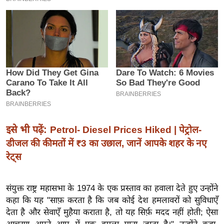
इ
म
ई
-
पे
प
र
मि
सा
इसे भी पढ़ें:
Petrol- Diesel Prices Hiked | पेट्रोल-
ल
डीजल की कीमतों में ₹3 का उछाल, जानें आपके शहर के नए
रेट्स
बे
मि
सा
संयुक्त राष्ट्र महासभा के 1974 के एक प्रस्ताव का हवाला देते हुए उन्होंने
ल
कहा कि यह "साफ़ करता है कि जब कोई देश हमलावरों को सुविधाएँ
देता है और सेवाएँ मुहैया कराता है, तो यह सिर्फ़ मदद नहीं होती; ऐसा
श