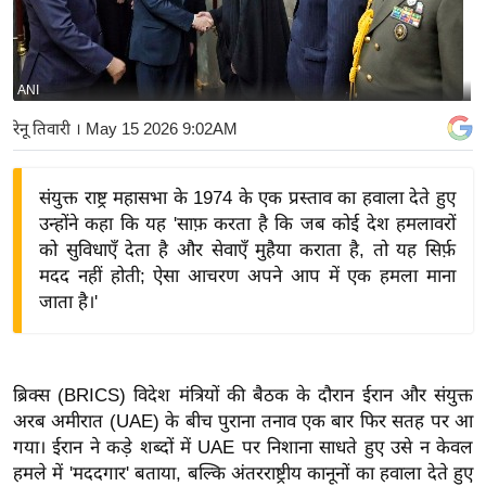
य
बि
ज़
ANI
ने
रेनू तिवारी
। May 15 2026 9:02AM
स
उ
संयुक्त राष्ट्र महासभा के 1974 के एक प्रस्ताव का हवाला देते हुए
द्यो
उन्होंने कहा कि यह 'साफ़ करता है कि जब कोई देश हमलावरों
ग
को सुविधाएँ देता है और सेवाएँ मुहैया कराता है, तो यह सिर्फ़
ज
मदद नहीं होती; ऐसा आचरण अपने आप में एक हमला माना
ग
जाता है।'
त
वि
शे
ब्रिक्स (BRICS) विदेश मंत्रियों की बैठक के दौरान ईरान और संयुक्त
ष
अरब अमीरात (UAE) के बीच पुराना तनाव एक बार फिर सतह पर आ
ज्ञ
गया। ईरान ने कड़े शब्दों में UAE पर निशाना साधते हुए उसे न केवल
रा
हमले में 'मददगार' बताया, बल्कि अंतरराष्ट्रीय कानूनों का हवाला देते हुए