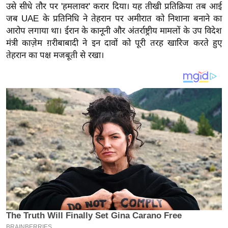
य
उसे सीधे तौर पर 'हमलावर' करार दिया। यह तीखी प्रतिक्रिया तब आई
ब
जब UAE के प्रतिनिधि ने तेहरान पर अमीरात को निशाना बनाने का
आरोप लगाया था। ईरान के कानूनी और अंतर्राष्ट्रीय मामलों के उप विदेश
ज
मंत्री काज़ेम ग़रीबाबादी ने इन दावों को पूरी तरह खारिज करते हुए
ट
तेहरान का पक्ष मजबूती से रखा।
खे
ल
क्रि
के
ट
I
P
L
2
0
2
6
क्रा