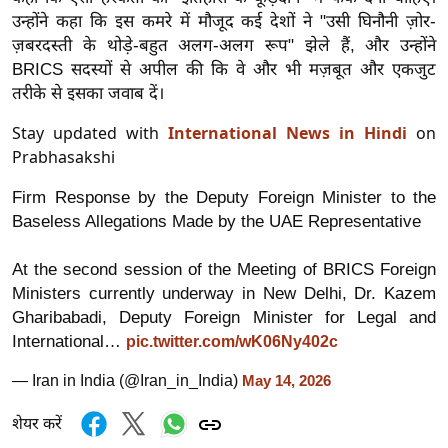
g
उन्होंने कहा कि इस कमरे में मौजूद कई देशों ने "उसी घिनौनी ज़ोर-
N
ज़बरदस्ती के थोड़े-बहुत अलग-अलग रूप" झेले हैं, और उन्होंने
e
BRICS सदस्यों से अपील की कि वे और भी मज़बूत और एकजुट
w
तरीके से इसका जवाब दें।
s
Stay updated with
International News in Hindi
on
ला
Prabhasakshi
इ
फ
Firm Response by the Deputy Foreign Minister to the
स्टा
Baseless Allegations Made by the UAE Representative
इ
At the second session of the Meeting of BRICS Foreign
ल
Ministers currently underway in New Delhi, Dr. Kazem
टे
Gharibabadi, Deputy Foreign Minister for Legal and
क्नॉ
International…
pic.twitter.com/wK06Ny402c
लॉ
— Iran in India (@Iran_in_India)
जी
May 14, 2026
ब्यू
शेयर करें
टी