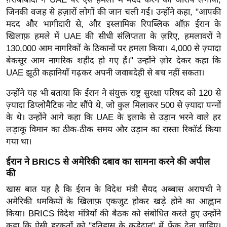
ड
जिनकी वजह से हज़ारों लोगों की जान चली गई। उन्होंने कहा, "आपकी
हॉ
मदद और भागीदारी से, और इस्लामिक रिपब्लिक ऑफ़ ईरान के
ली
खिलाफ़ हमले में UAE की सीधी संलिप्तता के ज़रिए, हमलावरों ने
वु
130,000 आम नागरिकों के ठिकानों पर हमला किया। 4,000 से ज़्यादा
ड
बेकसूर आम नागरिक शहीद हो गए हैं।" उन्होंने ज़ोर देकर कहा कि
फि
UAE झूठी कहानियाँ गढ़कर अपनी जवाबदेही से बच नहीं सकता।
ल्म
उन्होंने यह भी बताया कि ईरान ने संयुक्त राष्ट्र सुरक्षा परिषद को 120 से
स
ज़्यादा डिप्लोमैटिक नोट सौंपे थे, जो कुल मिलाकर 500 से ज़्यादा पन्नों
मी
के थे। उन्होंने आगे कहा कि UAE के इलाके से उड़ान भरने वाले हर
क्षा
लड़ाकू विमान का ठीक-ठीक समय और उड़ान का रास्ता रिकॉर्ड किया
B
गया था।
r
ईरान ने BRICS से अमेरिकी दबाव का सामना करने की अपील
e
की
a
खास बात यह है कि ईरान के विदेश मंत्री सैयद अब्बास अराघची ने
k
अमेरिकी धमकियों के खिलाफ़ एकजुट होकर खड़े होने का आह्वान
i
किया। BRICS विदेश मंत्रियों की बैठक को संबोधित करते हुए उन्होंने
n
कहा कि ऐसी हरकतों को "इतिहास के कूड़ेदान" में फेंक देना चाहिए।