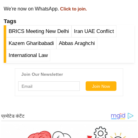
/
We're now on WhatsApp.
Click to join.
फै
Tags
श
न
BRICS Meeting New Delhi
Iran UAE Conflict
घ
Kazem Gharibabadi
Abbas Araghchi
रे
लू
International Law
नु
स्खे
प
र्य
ट
न
स्थ
ल
फि