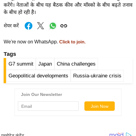
करेंगे। नेताओं के बीच यह बैठक कीव और मॉस्को के बीच बढ़ते तनाव
र्ल्ड
के बीच हो रही है।
न्यू
ज
शेयर करें
ब्री
फ
We're now on WhatsApp.
Click to join.
म
Tags
नो
रं
G7 summit
Japan
China challenges
ज
Geopolitical developments
Russia-ukraine crisis
न
ज
ग
त
बॉ
ली
वु