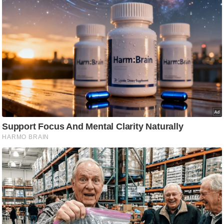
g
N
e
w
s
ला
इ
फ
स्टा
इ
ल
टे
क्नॉ
लॉ
जी
ब्यू
टी