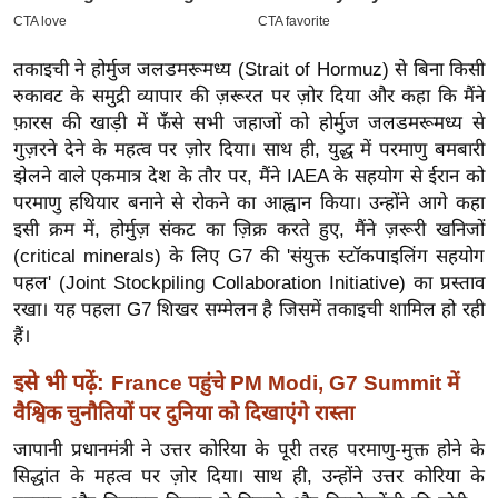
इ
म
तकाइची ने होर्मुज जलडमरूमध्य (Strait of Hormuz) से बिना किसी
ई
रुकावट के समुद्री व्यापार की ज़रूरत पर ज़ोर दिया और कहा कि मैंने
-
फ़ारस की खाड़ी में फँसे सभी जहाजों को होर्मुज जलडमरूमध्य से
पे
गुज़रने देने के महत्व पर ज़ोर दिया। साथ ही, युद्ध में परमाणु बमबारी
झेलने वाले एकमात्र देश के तौर पर, मैंने IAEA के सहयोग से ईरान को
प
परमाणु हथियार बनाने से रोकने का आह्वान किया। उन्होंने आगे कहा
र
इसी क्रम में, होर्मुज़ संकट का ज़िक्र करते हुए, मैंने ज़रूरी खनिजों
मि
(critical minerals) के लिए G7 की 'संयुक्त स्टॉकपाइलिंग सहयोग
सा
पहल' (Joint Stockpiling Collaboration Initiative) का प्रस्ताव
ल
रखा। यह पहला G7 शिखर सम्मेलन है जिसमें तकाइची शामिल हो रही
हैं।
बे
इसे भी पढ़ें:
France पहुंचे PM Modi, G7 Summit में
मि
वैश्विक चुनौतियों पर दुनिया को दिखाएंगे रास्ता
सा
ल
जापानी प्रधानमंत्री ने उत्तर कोरिया के पूरी तरह परमाणु-मुक्त होने के
सिद्धांत के महत्व पर ज़ोर दिया। साथ ही, उन्होंने उत्तर कोरिया के
श