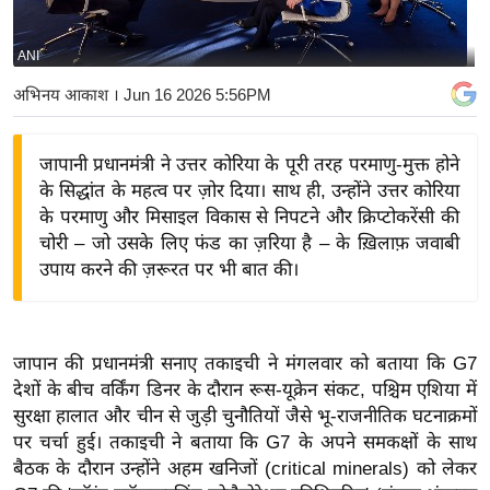
य
बि
ANI
ज़
अभिनय आकाश
। Jun 16 2026 5:56PM
ने
स
जापानी प्रधानमंत्री ने उत्तर कोरिया के पूरी तरह परमाणु-मुक्त होने
उ
के सिद्धांत के महत्व पर ज़ोर दिया। साथ ही, उन्होंने उत्तर कोरिया
द्यो
के परमाणु और मिसाइल विकास से निपटने और क्रिप्टोकरेंसी की
ग
चोरी – जो उसके लिए फंड का ज़रिया है – के ख़िलाफ़ जवाबी
ज
उपाय करने की ज़रूरत पर भी बात की।
ग
त
वि
जापान की प्रधानमंत्री सनाए तकाइची ने मंगलवार को बताया कि G7
शे
देशों के बीच वर्किंग डिनर के दौरान रूस-यूक्रेन संकट, पश्चिम एशिया में
ष
सुरक्षा हालात और चीन से जुड़ी चुनौतियों जैसे भू-राजनीतिक घटनाक्रमों
ज्ञ
पर चर्चा हुई। तकाइची ने बताया कि G7 के अपने समकक्षों के साथ
रा
बैठक के दौरान उन्होंने अहम खनिजों (critical minerals) को लेकर