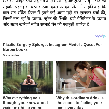
G7 की 'जॉइंट स्टॉकपाइलिंग कोलैबोरेशन इनिशिएटिव' (संयुक्त भंडारण
य
सहयोग पहल) का प्रस्ताव रखा। एक्स पर एक पोस्ट में उन्होंने कहा कि
ब
कल रात वर्किंग डिनर में हमने कई अहम मुद्दों पर खुलकर चर्चा की,
ज
जिनमें मध्य पूर्व के हालात, यूक्रेन की स्थिति, इंडो-पैसिफिक के हालात
ट
और अहम खनिजों सहित सप्लाई चेन की मज़बूती शामिल है।
खे
ल
क्रि
के
ट
I
P
L
2
0
2
6
क्रा