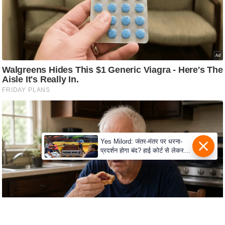
c
y
G
r
i
e
v
a
n
c
e
Yes Milord: जंतर-मंतर पर धरना-
R
प्रदर्शन होगा बंद? हाई कोर्ट से लेकर
e
सुप्रीम कोर्ट तक में क्या नई बहस छिड़
गई
d
r
e
s