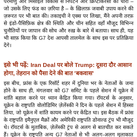
परमाणु और मिसाइल विकास से निपटने और क्रिप्टोकरेंसी की चोरी –
ख्सि
जो उसके लिए फंड का ज़रिया है – के ख़िलाफ़ जवाबी उपाय करने की
य
ज़रूरत पर भी बात की। तकाइची ने एक्स पर लिखा, मैंने अपनी तरफ़
त
से इंडो-पैसिफ़िक क्षेत्र की स्थिति और चीन सहित वहाँ मौजूद विभिन्न
यं
चुनौतियों पर जापान की सोच और रुख़ के बारे में बताया। साथ ही, यह
ग
भी साफ़ किया कि G7 देश आपसी तालमेल के साथ इस पर प्रतिक्रिया
इं
देंगे।
डि
या
इसे भी पढ़ें:
Iran Deal पर बोले Trump: दूसरा दौर आसान
सा
होगा, तेहरान को पैसा देने की बात 'बकवास'
हि
इस बीच, फ्रांस के एक रिसॉर्ट शहर में दुनिया भर के नेताओं के जमा
त्य
होने के साथ ही, मंगलवार को G7 समिट के पहले सेशन में यूक्रेन में
ज
शांति बहाल करने पर ध्यान केंद्रित किया गया। रॉयटर्स के अनुसार,
ग
यूक्रेन के राष्ट्रपति वोलोडिमिर ज़ेलेंस्की ने दिन के पहले सेशन में हिस्सा
त
लिया, जो यूक्रेन में शांति कायम करने पर केंद्रित था। इस बैठक में फ्रांस
ऑ
के राष्ट्रपति इमैनुएल मैक्रों और अमेरिकी राष्ट्रपति डोनाल्ड ट्रंप भी मौजूद
टो
थे। रॉयटर्स के मुताबिक, ज़ेलेंस्की ट्रंप से अलग से बातचीत कर सकते
व
हैं। यूक्रेन के राष्ट्रपति अन्य G7 नेताओं से भी अलग-अलग मुलाकात