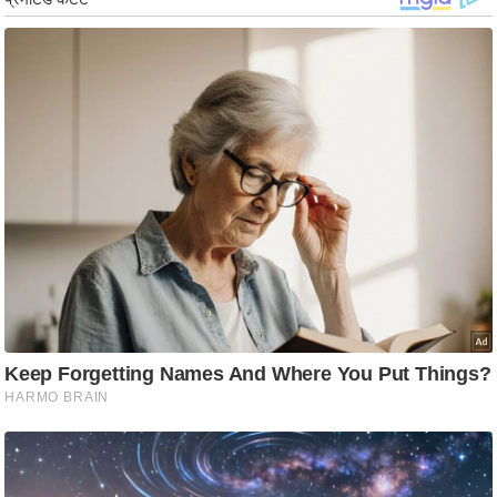
ड
हॉ
ली
वु
ड
फि
ल्म
स
मी
क्षा
B
r
e
a
k
i
n