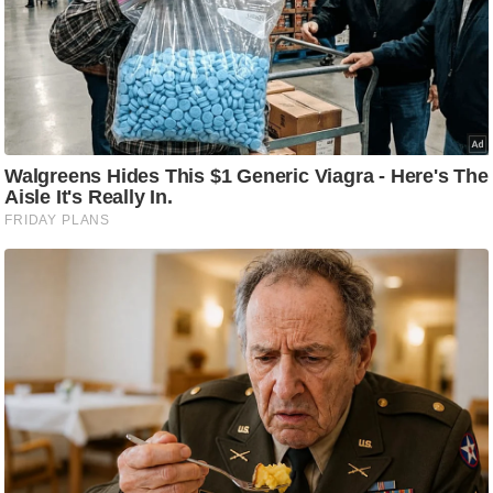
/
फै
श
न
घ
रे
लू
नु
स्खे
प
र्य
ट
न
स्थ
ल
फि