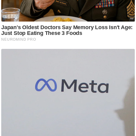
ट
ने
स
मं
त्रा
रि
ले
श
न
शि
प
रा
ज
नी
ति
वि
श्ले