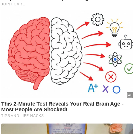
आ
र
.
आ
ई
.
चा
य
प
र
स
मी
क्षा
ध
र्म
ज्यो