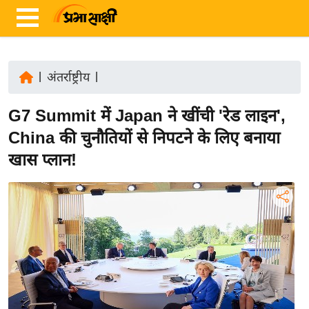
|
अंतर्राष्ट्रीय
|
ता
G7 Summit में Japan ने खींची 'रेड लाइन',
ज़ा
ख
China की चुनौतियों से निपटने के लिए बनाया
ब
खास प्लान!
र
रा
ष्ट्री
य
अं
त
र्रा
ष्ट्री