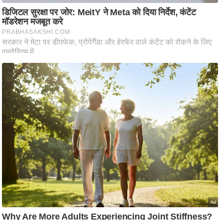
ष
ण
स
म
सा
म
यि
क
मा
तृ
भू
मि
स्तं
भ
ए
म
.