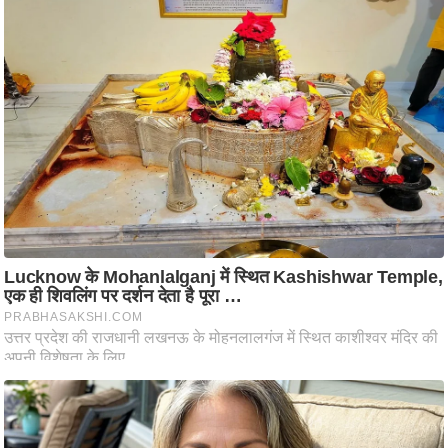
ति
ष
प्र
भु
म
हि
मा
/
ध
र्म
स्थ
ल
व्र
त
त्यो
हा
र