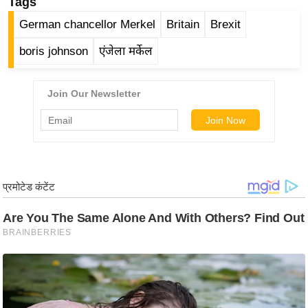
Tags
र्ल्ड
German chancellor Merkel
Britain
Brexit
न्यू
ज
boris johnson
एंजेला मर्केल
ब्री
फ
म
नो
रं
ज
न
ज
ग
त
बॉ
ली
वु