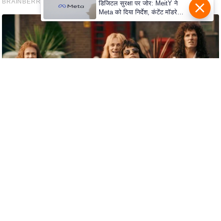
e
डिजिटल सुरक्षा पर जोर: MeitY ने
Meta को दिया निर्देश, कंटेंट मॉडरेशन
r
मजबूत करे
t
i
s
e
P
r
i
v
a
c
y
P
o
l
i