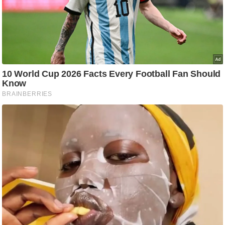
ट
ने
स
मं
त्रा
रि
ले
श
न
शि
प
रा
ज
नी
ति
वि
श्ले