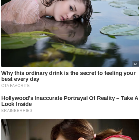
ड
हॉ
ली
वु
ड
फि
ल्म
स
मी
क्षा
B
r
e
a
k
i
n