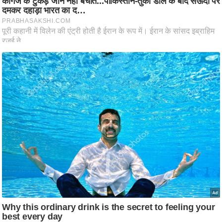
आ
र
.
आ
ई
.
चा
य
प
र
स
मी
क्षा
ध
र्म
ज्यो