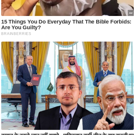
ष
ण
स
म
सा
म
यि
क
मा
तृ
भू
मि
स्तं
भ
ए
म
.