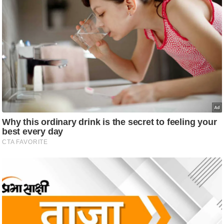
g
N
e
w
s
ला
इ
फ
स्टा
इ
ल
टे
क्नॉ
लॉ
जी
ब्यू
टी