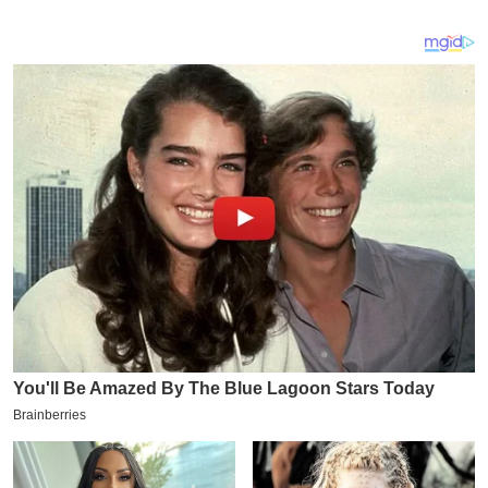
य
ब
ज
ट
खे
ल
क्रि
के
ट
I
P
L
2
0
2
6
क्रा