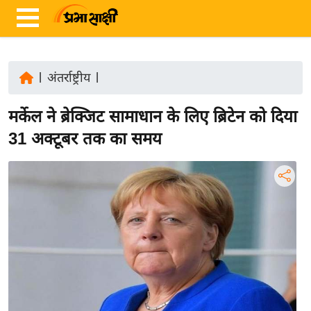
|
अंतर्राष्ट्रीय
|
ता
मर्केल ने ब्रेक्जिट सामाधान के लिए ब्रिटेन को दिया
ज़ा
ख
31 अक्टूबर तक का समय
ब
र
रा
ष्ट्री
य
अं
त
र्रा
ष्ट्री