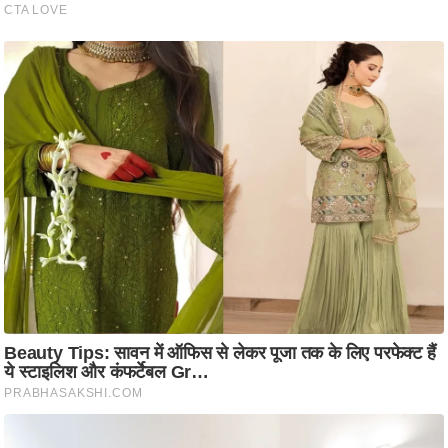
ति
ष
प्र
भु
म
हि
मा
/
ध
र्म
स्थ
ल
व्र
त
त्यो
हा
र