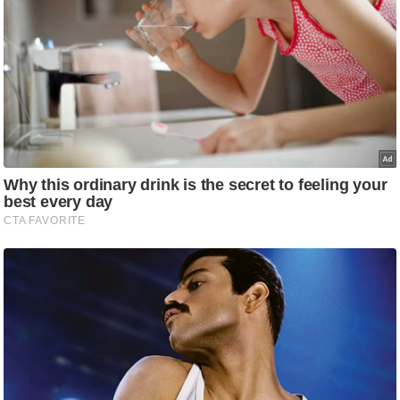
g
N
e
w
s
ला
इ
फ
स्टा
इ
ल
टे
क्नॉ
लॉ
जी
ब्यू
टी