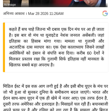
AI Image
य
बि
अभिनय आकाश
। Mar 28 2026 11:26AM
ज़
ने
कहते हैं सच चाहे जितना भी दबाव एक दिन मंच पर आ ही जाता
स
है। इस बार वो मंच था यूनाइटेड नेशंस जनरल असेंबली। जहां
उ
इतिहास का हिसाब मांगा गया। मामला था गुलामी और
द्यो
अटलांटिक दास व्यापार का। एक ऐसा कालाध्याय जिसने लाखों
ग
अफ्रीकियों को इंसान से संपत्ति बना दिया। करीब 60 देशों ने
मिलकर प्रस्ताव रखा कि गुलामी सिर्फ इतिहास नहीं मानवता के
ज
खिलाफ सबसे बड़ा अपराध है।
ग
त
वि
मिडिल ईस्ट में इस वक्त आग लगी हुई है और इसी बीच यूएन के मंच पर
शे
जो भी हुआ वो सुनकर दुनिया के समीकरण बदल जाएंगे। भारत और
ष
ईरान साथ-साथ यूएन में एक ही खेमे में नजर आए। एक तरफ ईरान है,
ज्ञ
दूसरी तरफ अमेरिका और इजराइल है। मिसाइलें चल रही हैं। बयानबाजी
रा
अपने चरम पर है और दुनिया को लग रहा है कि मामला और बिगड़