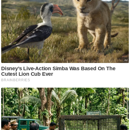
ति
ष
प्र
भु
म
हि
मा
/
ध
र्म
स्थ
ल
व्र
त
त्यो
हा
र