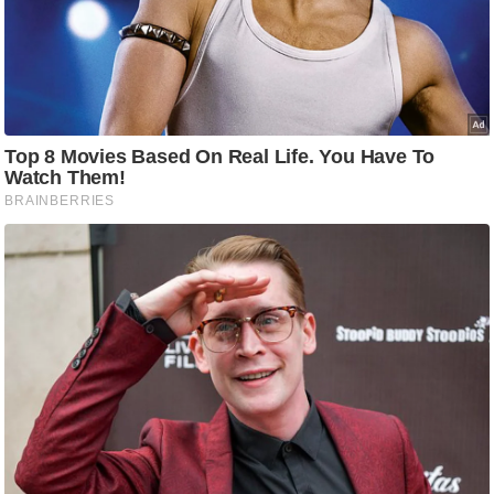
/
फै
श
न
घ
रे
लू
नु
स्खे
प
र्य
ट
न
स्थ
ल
फि