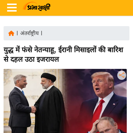
|
अंतर्राष्ट्रीय
|
ता
युद्ध में फंसे नेतन्याहू, ईरानी मिसाइलों की बारिश
ज़ा
ख
से दहल उठा इजरायल
ब
र
रा
ष्ट्री
य
अं
त
र्रा
ष्ट्री