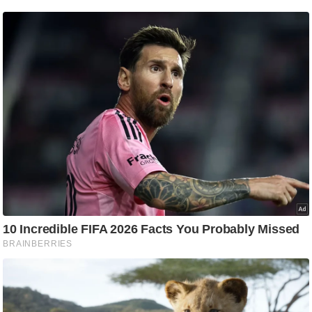
आ
र
.
आ
ई
.
चा
य
प
र
स
मी
क्षा
ध
र्म
ज्यो