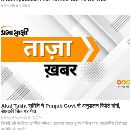
ष
ण
स
म
सा
म
यि
क
मा
तृ
भू
मि
स्तं
भ
ए
म
.