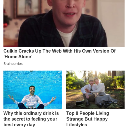
इ
म
ई
-
पे
प
र
मि
सा
ल
बे
मि
सा
ल
श