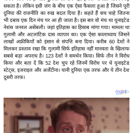
य
सकता है। लेकिन इसी जंग के बीच एक ऐसा फैसला हुआ है जिसने पूरी
ब
दुनिया की राजनीति का रुख बदल दिया है। कहते हैं सच चाहे जितना
ज
भी दबाव एक दिन मंच पर आ ही जाता है। इस बार वो मंच था यूनाइटेड
ट
नेशंस जनरल असेंबली। जहां इतिहास का हिसाब मांगा गया। मामला था
गुलामी और अटलांटिक दास व्यापार का। एक ऐसा कालाध्याय जिसने
खे
लाखों अफ्रीकियों को इंसान से संपत्ति बना दिया। करीब 60 देशों ने
ल
मिलकर प्रस्ताव रखा कि गुलामी सिर्फ इतिहास नहीं मानवता के खिलाफ
क्रि
सबसे बड़ा अपराध है। 123 देशों ने समर्थन किया। सिर्फ तीन ने विरोध
के
किया और बता दें कि 52 देश चुप रहे जिनमें विरोध पर थे यूनाइटेड
ट
स्टेट्स, इजराइल और अर्जेंटीना। यानी दुनिया एक तरफ और ये तीन देश
I
दूसरी तरफ।
P
L
2
0
2
6
क्रा