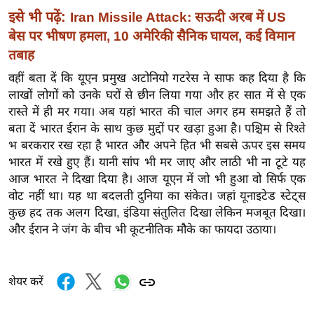
र्ल्ड
इसे भी पढ़ें:
Iran Missile Attack: सऊदी अरब में US
न्यू
बेस पर भीषण हमला, 10 अमेरिकी सैनिक घायल, कई विमान
ज
तबाह
ब्री
वहीं बता दें कि यूएन प्रमुख अटोनियो गटरेस ने साफ कह दिया है कि
फ
लाखों लोगों को उनके घरों से छीन लिया गया और हर सात में से एक
म
रास्ते में ही मर गया। अब यहां भारत की चाल अगर हम समझते हैं तो
नो
बता दें भारत ईरान के साथ कुछ मुद्दों पर खड़ा हुआ है। पश्चिम से रिश्ते
भ बरकरार रख रहा है भारत और अपने हित भी सबसे ऊपर इस समय
रं
भारत में रखे हुए हैं। यानी सांप भी मर जाए और लाठी भी ना टूटे यह
ज
आज भारत ने दिखा दिया है। आज यूएन में जो भी हुआ वो सिर्फ एक
न
वोट नहीं था। यह था बदलती दुनिया का संकेत। जहां यूनाइटेड स्टेट्स
ज
कुछ हद तक अलग दिखा, इंडिया संतुलित दिखा लेकिन मजबूत दिखा।
ग
और ईरान ने जंग के बीच भी कूटनीतिक मौके का फायदा उठाया।
त
बॉ
ली
शेयर करें
वु