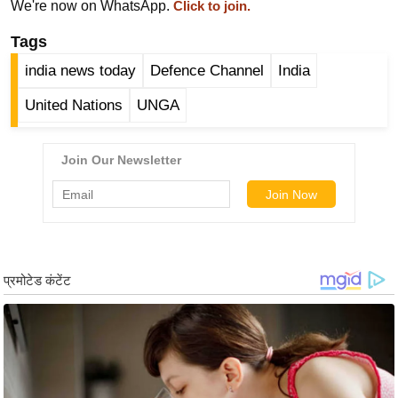
ड
We're now on WhatsApp.
Click to join.
हॉ
Tags
ली
india news today
Defence Channel
India
वु
ड
United Nations
UNGA
फि
ल्म
स
मी
क्षा
B
r
e
a
k
i
n