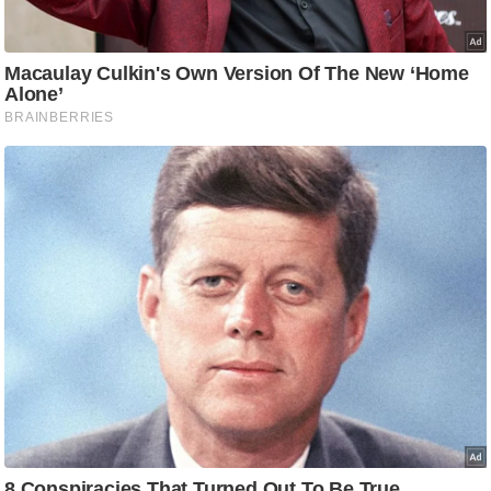
ट
ने
स
मं
त्रा
रि
ले
श
न
शि
प
रा
ज
नी
ति
वि
श्ले