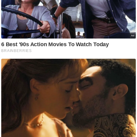
/
फै
श
न
घ
रे
लू
नु
स्खे
प
र्य
ट
न
स्थ
ल
फि