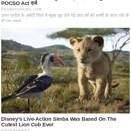
ष
ण
स
म
सा
म
यि
क
मा
तृ
भू
मि
स्तं
भ
ए
म
.