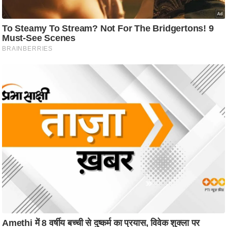
ट
ने
स
मं
त्रा
रि
ले
श
न
शि
प
रा
ज
नी
ति
वि
श्ले