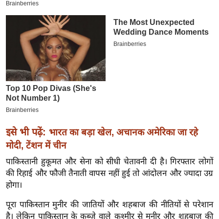
इ
म
ई
-
पे
प
र
मि
सा
ल
इसे भी पढ़ें:
भारत का बड़ा खेल, अचानक अमेरिका जा रहे
मोदी, टेंशन में चीन
बे
पाकिस्तानी हुकूमत और सेना को सीधी चेतावनी दी है। गिरफ्तार लोगों
मि
की रिहाई और फौजी तैनाती वापस नहीं हुई तो आंदोलन और ज्यादा उग्र
सा
होगा।
ल
पूरा पाकिस्तान मुनीर की जातियों और शहबाज की नीतियों से परेशान
श
है। लेकिन पाकिस्तान के कब्जे वाले कश्मीर से मुनीर और शहबाज की