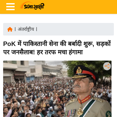
|
अंतर्राष्ट्रीय
|
ता
PoK में पाकिस्तानी सेना की बर्बादी शुरू, सड़कों
ज़ा
ख
पर जनसैलाब! हर तरफ मचा हंगामा
ब
र
रा
ष्ट्री
य
अं
त
र्रा
ष्ट्री