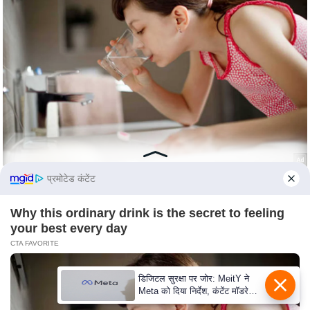
e
r
t
i
s
e
P
r
i
v
प्रमोटेड कंटेंट
a
c
Why this ordinary drink is the secret to feeling
y
your best every day
P
CTA FAVORITE
o
l
डिजिटल सुरक्षा पर जोर: MeitY ने
Meta को दिया निर्देश, कंटेंट मॉडरेशन
i
मजबूत करे