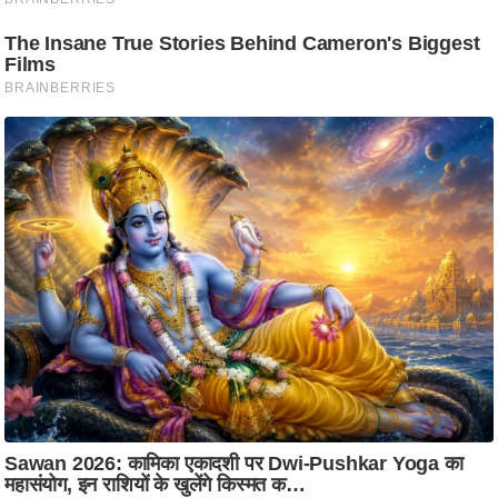
आ
र
.
आ
ई
.
चा
य
प
र
स
मी
क्षा
ध
र्म
ज्यो