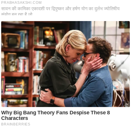
ति
ष
प्र
भु
म
हि
मा
/
ध
र्म
स्थ
ल
व्र
त
त्यो
हा
र