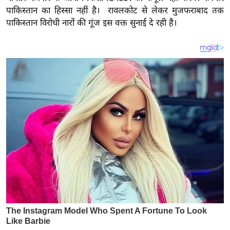
य
पाकिस्तान का हिस्सा नहीं है। रावलकोट से लेकर मुजफराबाद तक
ब
पाकिस्तान विरोधी नारों की गूंज इस वक्त सुनाई दे रही है।
ज
ट
खे
ल
क्रि
के
ट
I
P
L
2
0
2
6
क्रा