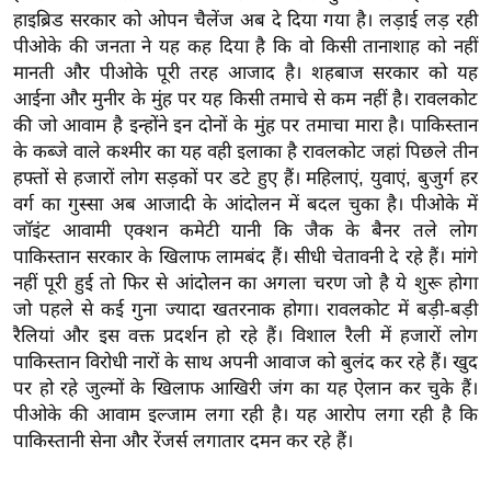
ख्सि
हाइब्रिड सरकार को ओपन चैलेंज अब दे दिया गया है। लड़ाई लड़ रही
य
पीओके की जनता ने यह कह दिया है कि वो किसी तानाशाह को नहीं
त
मानती और पीओके पूरी तरह आजाद है। शहबाज सरकार को यह
यं
आईना और मुनीर के मुंह पर यह किसी तमाचे से कम नहीं है। रावलकोट
की जो आवाम है इन्होंने इन दोनों के मुंह पर तमाचा मारा है। पाकिस्तान
ग
के कब्जे वाले कश्मीर का यह वही इलाका है रावलकोट जहां पिछले तीन
इं
हफ्तों से हजारों लोग सड़कों पर डटे हुए हैं। महिलाएं, युवाएं, बुजुर्ग हर
डि
वर्ग का गुस्सा अब आजादी के आंदोलन में बदल चुका है। पीओके में
या
जॉइंट आवामी एक्शन कमेटी यानी कि जैक के बैनर तले लोग
सा
पाकिस्तान सरकार के खिलाफ लामबंद हैं। सीधी चेतावनी दे रहे हैं। मांगे
हि
नहीं पूरी हुई तो फिर से आंदोलन का अगला चरण जो है ये शुरू होगा
त्य
जो पहले से कई गुना ज्यादा खतरनाक होगा। रावलकोट में बड़ी-बड़ी
ज
रैलियां और इस वक्त प्रदर्शन हो रहे हैं। विशाल रैली में हजारों लोग
ग
पाकिस्तान विरोधी नारों के साथ अपनी आवाज को बुलंद कर रहे हैं। खुद
पर हो रहे जुल्मों के खिलाफ आखिरी जंग का यह ऐलान कर चुके हैं।
त
पीओके की आवाम इल्जाम लगा रही है। यह आरोप लगा रही है कि
ऑ
पाकिस्तानी सेना और रेंजर्स लगातार दमन कर रहे हैं।
टो
व