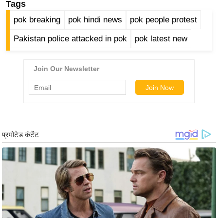
ड
Tags
हॉ
pok breaking
pok hindi news
pok people protest
ली
Pakistan police attacked in pok
pok latest new
वु
ड
फि
ल्म
स
मी
क्षा
B
r
e
a
k
i
n