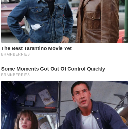
g
N
e
w
s
ला
इ
फ
स्टा
इ
ल
टे
क्नॉ
लॉ
जी
ब्यू
टी