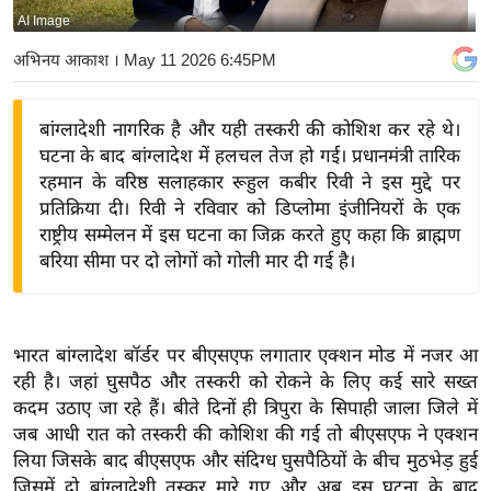
AI Image
य
बि
अभिनय आकाश
। May 11 2026 6:45PM
ज़
ने
बांग्लादेशी नागरिक है और यही तस्करी की कोशिश कर रहे थे।
स
घटना के बाद बांग्लादेश में हलचल तेज हो गई। प्रधानमंत्री तारिक
उ
रहमान के वरिष्ठ सलाहकार रूहुल कबीर रिवी ने इस मुद्दे पर
द्यो
प्रतिक्रिया दी। रिवी ने रविवार को डिप्लोमा इंजीनियरों के एक
ग
राष्ट्रीय सम्मेलन में इस घटना का जिक्र करते हुए कहा कि ब्राह्मण
बरिया सीमा पर दो लोगों को गोली मार दी गई है।
ज
ग
त
वि
भारत बांग्लादेश बॉर्डर पर बीएसएफ लगातार एक्शन मोड में नजर आ
रही है। जहां घुसपैठ और तस्करी को रोकने के लिए कई सारे सख्त
शे
कदम उठाए जा रहे हैं। बीते दिनों ही त्रिपुरा के सिपाही जाला जिले में
ष
जब आधी रात को तस्करी की कोशिश की गई तो बीएसएफ ने एक्शन
ज्ञ
लिया जिसके बाद बीएसएफ और संदिग्ध घुसपैठियों के बीच मुठभेड़ हुई
रा
जिसमें दो बांग्लादेशी तस्कर मारे गए और अब इस घटना के बाद