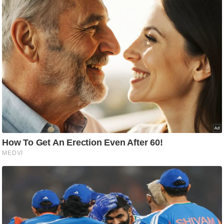
ति
ष
प्र
भु
म
हि
मा
/
ध
र्म
स्थ
ल
व्र
त
त्यो
हा
र