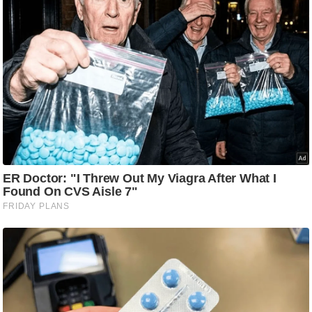
g
N
e
w
s
ला
इ
फ
स्टा
इ
ल
टे
क्नॉ
लॉ
जी
ब्यू
टी