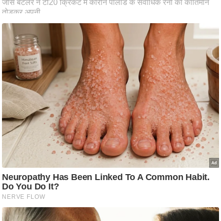
आ
र
.
आ
ई
.
चा
य
प
र
स
मी
क्षा
ध
र्म
ज्यो