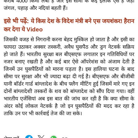
करीब 4000 किमी लंबी है और इस सीमा के कई इलाके ऐसे हैं जहां
र्ल्ड
जंगल, पहाड़ और नदियां बहती हैं।
न्यू
इसे भी पढ़ें:
ये किस देश के विदेश मंत्री बने एस जयशंकर! हैरान
ज
कर देगा ये Video
ब्री
फ
जिसकी वजह से निगरानी करना बेहद मुश्किल हो जाता है और इसी का
फायदा उठाकर अक्सर तस्करी, अवैध घुसपैठ और ड्रग नेटवर्क सक्रिय
म
हो जाते हैं। भारतीय सुरक्षा बल बीएसएफ लगातार इन गतिविधियों पर
नो
नजर बनाए रखती है और कई बार ऐसे ऑपरेशंस को अंजाम देती है
रं
जिनमें उन घुसपैठियों को मारना पड़ता है। इस हालिया घटना के बाद
ज
सीमा पर सुरक्षा और भी ज्यादा बढ़ा दी गई है। बीएसएफ और बीजीबी
न
यानी बॉर्डर गार्ड बांग्लादेश के बीच फ्लैग मीटिंग हुई जिसमें मारे गए इन
ज
दोनों बांग्लादेशी तस्करों के शव को बांग्लादेश को सौंप दिया गया। वहीं
ग
भारतीय एजेंसियां अब इस बात की जांच कर रही है कि क्या सीमा के
त
अंदर कोई लोकल नेटवर्क है जो इन घुसपैठियों की मदद कर रहा है
ताकि उन पर भी कार्रवाई तेज की जा सके।
बॉ
ली
वु