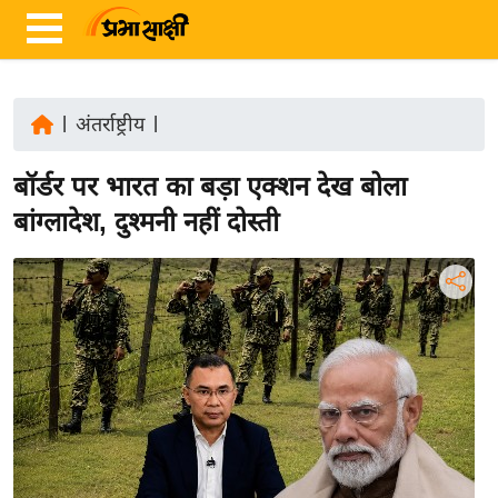
|
अंतर्राष्ट्रीय
|
ता
बॉर्डर पर भारत का बड़ा एक्शन देख बोला
ज़ा
ख
बांग्लादेश, दुश्मनी नहीं दोस्ती
ब
र
रा
ष्ट्री
य
अं
त
र्रा
ष्ट्री