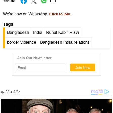
ड
शेयर करें
हॉ
ली
We're now on WhatsApp.
Click to join.
वु
Tags
ड
Bangladesh
India
Ruhul Kabir Rizvi
फि
ल्म
border violence
Bangladesh India relations
स
मी
क्षा
B
r
e
a
k
i
n