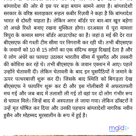
य
बांग्लादेश की ओर से इस पर बड़ा बयान सामने आया है। बांग्लादेशी
ब
सरकार के वरिष्ठ सलाहकार रूहल कबीर रिज़वी ने कहा है कि बांग्लादेश
ज
भारत से दोस्ती चाहता है। लेकिन अगर बॉर्डर पर बार-बार खून बहेगा
ट
तो अच्छे रिश्ते बनाए रखना मुश्किल होगा। दरअसल ये पूरा मामला
त्रिपुरा के कमाल सागर बॉर्डर आउटपोस्ट का है। जहां 8 मई की देर रात
खे
बीएसएफ की गश्ती टीम सीमा पर निगरानी कर रही थी। तभी बीएसएफ
ल
के जवानों को 10 से 15 लोगों का एक संदिग्ध समूह दिखाई देता है और
क्रि
ये लोग अंधेरे का फायदा उठाकर भारतीय सीमा में घुसपैठ और तस्करी
के
की कोशिश कर रहे थे। तभी बीएसएफ के जवान एक्शन में आए। पहले
ट
उन्होंने चेतावनी दी। लेकिन चेतावनी के बाद इन घुसपैठियों ने जमाने के
I
ऊपर पत्थरबाजी शुरू कर दी। जिसके बाद स्थिति को बिगड़ता देख
बीएसएफ ने फायरिंग शुरू कर दी और इस गोलीबारी में अफरातफरी
P
मच गई और जब बाद में तलाशी ली गई तो वहां पर दो लोग गंभीर रूप
L
से घायल मिले। जिन्हें बाद में अस्पताल ले जाया गया। लेकिन डॉक्टरों ने
2
उन्हें मृत घोषित कर दिया और उनकी पहचान बांग्लादेशी नागरिक नवीन
0
हुसैन और मोहम्मद मूरसालीन के रूप में हुई है।
2
6
क्रा