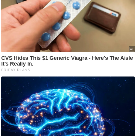
/
फै
श
न
घ
रे
लू
नु
स्खे
प
र्य
ट
न
स्थ
ल
फि