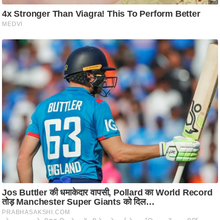
ष
ण
स
म
सा
म
यि
क
मा
तृ
भू
मि
स्तं
भ
ए
म
.