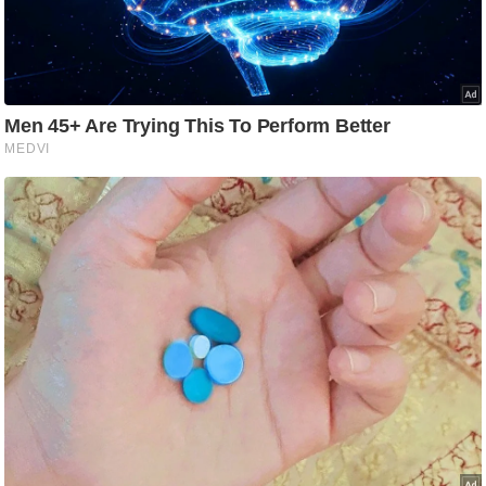
ट
ने
स
मं
त्रा
रि
ले
श
न
शि
प
रा
ज
नी
ति
वि
श्ले