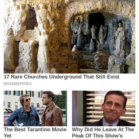
इ
म
ई
-
पे
प
र
मि
सा
ल
बे
मि
सा
ल
श