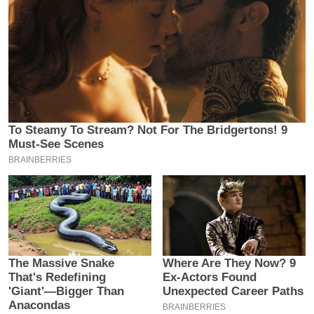
इ
म
ई
-
पे
प
र
मि
सा
ल
बे
मि
सा
ल
श