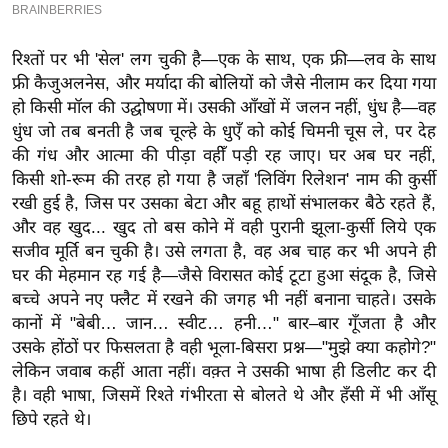
ख्सि
य
त
रिश्तों पर भी 'सेल' लग चुकी है—एक के साथ, एक फ्री—लव के साथ
फ्री कैजुअलनेस, और मर्यादा की बोलियों को जैसे नीलाम कर दिया गया
यं
हो किसी मॉल की उद्घोषणा में। उसकी आँखों में जलन नहीं, धुंध है—वह
ग
धुंध जो तब बनती है जब चूल्हे के धुएँ को कोई चिमनी चूस ले, पर देह
इं
की गंध और आत्मा की पीड़ा वहीँ पड़ी रह जाए। घर अब घर नहीं,
डि
किसी शो-रूम की तरह हो गया है जहाँ 'लिविंग रिलेशन' नाम की कुर्सी
या
रखी हुई है, जिस पर उसका बेटा और बहू हाथों संभालकर बैठे रहते हैं,
सा
और वह खुद... खुद तो बस कोने में वही पुरानी झूला-कुर्सी लिये एक
हि
सजीव मूर्ति बन चुकी है। उसे लगता है, वह अब चाह कर भी अपने ही
घर की मेहमान रह गई है—जैसे विरासत कोई टूटा हुआ संदूक है, जिसे
त्य
बच्चे अपने नए फ्लैट में रखने की जगह भी नहीं बनाना चाहते। उसके
ज
कानों में "बेबी… जान… स्वीट… हनी…" बार–बार गूँजता है और
ग
उसके होंठों पर फिसलता है वही भूला-बिसरा प्रश्न—"मुझे क्या कहोगे?"
त
लेकिन जवाब कहीं आता नहीं। वक़्त ने उसकी भाषा ही डिलीट कर दी
ऑ
है। वही भाषा, जिसमें रिश्ते गंभीरता से बोलते थे और हँसी में भी आँसू
टो
छिपे रहते थे।
व