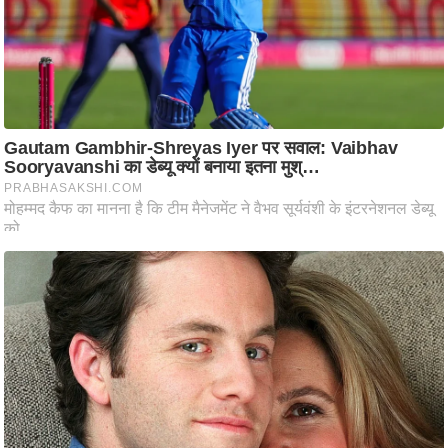
ष
ण
स
म
सा
म
यि
क
मा
तृ
भू
मि
स्तं
भ
ए
म
.