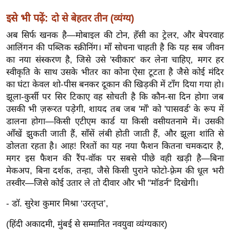
र्ल्ड
इसे भी पढ़ें:
दो से बेहतर तीन (व्यंग्य)
न्यू
अब सिर्फ खनक है—मोबाइल की टोन, हँसी का ट्रेलर, और बेपरवाह
ज
आलिंगन की पब्लिक स्क्रीनिंग। माँ सोचना चाहती है कि यह सब जीवन
ब्री
का नया संस्करण है, जिसे उसे 'स्वीकार' कर लेना चाहिए, मगर हर
फ
स्वीकृति के साथ उसके भीतर का कोना ऐसा टूटता है जैसे कोई मंदिर
म
का घंटा केवल शो-पीस बनकर दूकान की खिड़की में टाँग दिया गया हो।
नो
झूला-कुर्सी पर सिर टिकाए वह सोचती है कि कौन-सा दिन होगा जब
रं
उसकी भी ज़रूरत पड़ेगी, शायद तब जब 'माँ' को 'पासवर्ड' के रूप में
ज
डालना होगा—किसी एटीएम कार्ड या किसी वसीयतनामे में। उसकी
न
आँखें झुकती जाती हैं, साँसें लंबी होती जाती हैं, और झूला शांति से
डोलता रहता है। आह! रिश्तों का यह नया फैशन कितना चमकदार है,
ज
मगर इस फैशन की रैंप-वॉक पर सबसे पीछे वही खड़ी है—बिना
ग
मेकअप, बिना दर्शक, तन्हा, जैसे किसी पुराने फोटो-फ़्रेम की धूल भरी
त
तस्वीर—जिसे कोई उतार ले तो दीवार और भी "मॉडर्न" दिखेगी।
बॉ
ली
- डॉ. सुरेश कुमार मिश्रा ‘उरतृप्त’,
वु
(हिंदी अकादमी, मुंबई से सम्मानित नवयुवा व्यंग्यकार)