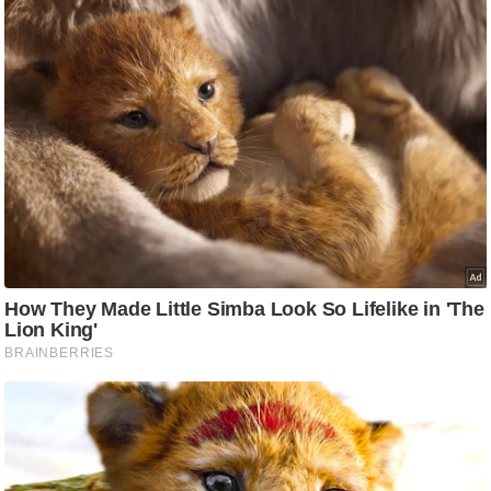
/
फै
श
न
घ
रे
लू
नु
स्खे
प
र्य
ट
न
स्थ
ल
फि