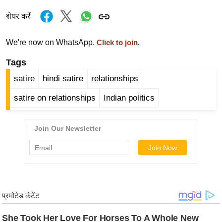
ड
हॉ
शेयर करें
ली
वु
We're now on WhatsApp.
Click to join.
ड
Tags
फि
satire
hindi satire
relationships
ल्म
स
satire on relationships
Indian politics
मी
क्षा
B
r
e
a
k
i
n