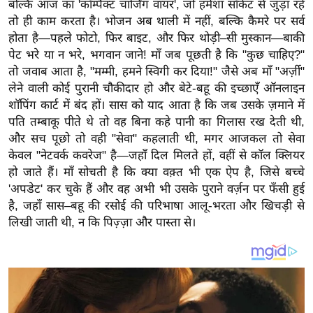
य
बल्कि आज का 'कॉम्पैक्ट चार्जिंग वायर', जो हमेशा सॉकेट से जुड़ा रहे
तो ही काम करता है। भोजन अब थाली में नहीं, बल्कि कैमरे पर सर्व
ब
होता है—पहले फोटो, फिर बाइट, और फिर थोड़ी–सी मुस्कान—बाकी
ज
पेट भरे या न भरे, भगवान जाने! माँ जब पूछती है कि "कुछ चाहिए?"
ट
तो जवाब आता है, "मम्मी, हमने स्विगी कर दिया!" जैसे अब माँ "अर्ज़ी"
खे
लेने वाली कोई पुरानी चौकीदार हो और बेटे-बहू की इच्छाएँ ऑनलाइन
ल
शॉपिंग कार्ट में बंद हों। सास को याद आता है कि जब उसके ज़माने में
पति तम्बाकू पीते थे तो वह बिना कहे पानी का गिलास रख देती थी,
क्रि
और सच पूछो तो वही "सेवा" कहलाती थी, मगर आजकल तो सेवा
के
केवल "नेटवर्क कवरेज" है—जहाँ दिल मिलते हों, वहीं से कॉल क्लियर
ट
हो जाते हैं। माँ सोचती है कि क्या वक़्त भी एक ऐप है, जिसे बच्चे
I
'अपडेट' कर चुके हैं और वह अभी भी उसके पुराने वर्ज़न पर फँसी हुई
P
है, जहाँ सास–बहू की रसोई की परिभाषा आलू-भरता और खिचड़ी से
L
लिखी जाती थी, न कि पिज़्ज़ा और पास्ता से।
2
0
2
6
क्रा