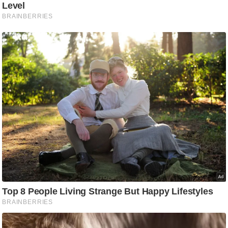
g
N
e
w
s
ला
इ
फ
स्टा
इ
ल
टे
क्नॉ
लॉ
जी
ब्यू
टी