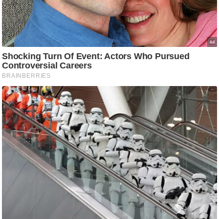
आ
र
.
आ
ई
.
चा
य
प
र
स
मी
क्षा
ध
र्म
ज्यो