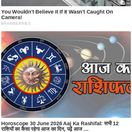
ति
ष
प्र
भु
म
हि
मा
/
ध
र्म
स्थ
ल
व्र
त
त्यो
हा
र