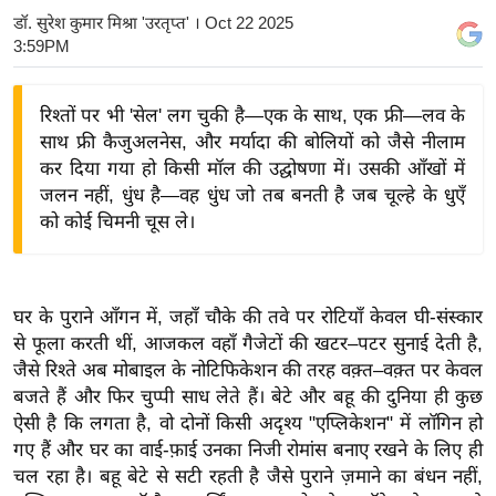
डॉ. सुरेश कुमार मिश्रा 'उरतृप्त'
। Oct 22 2025
य
3:59PM
बि
ज़
रिश्तों पर भी 'सेल' लग चुकी है—एक के साथ, एक फ्री—लव के
ने
साथ फ्री कैजुअलनेस, और मर्यादा की बोलियों को जैसे नीलाम
स
कर दिया गया हो किसी मॉल की उद्घोषणा में। उसकी आँखों में
उ
जलन नहीं, धुंध है—वह धुंध जो तब बनती है जब चूल्हे के धुएँ
द्यो
को कोई चिमनी चूस ले।
ग
ज
ग
घर के पुराने आँगन में, जहाँ चौके की तवे पर रोटियाँ केवल घी-संस्कार
त
से फूला करती थीं, आजकल वहाँ गैजेटों की खटर–पटर सुनाई देती है,
वि
जैसे रिश्ते अब मोबाइल के नोटिफिकेशन की तरह वक़्त–वक़्त पर केवल
शे
बजते हैं और फिर चुप्पी साध लेते हैं। बेटे और बहू की दुनिया ही कुछ
ष
ऐसी है कि लगता है, वो दोनों किसी अदृश्य "एप्लिकेशन" में लॉगिन हो
ज्ञ
गए हैं और घर का वाई-फ़ाई उनका निजी रोमांस बनाए रखने के लिए ही
रा
चल रहा है। बहू बेटे से सटी रहती है जैसे पुराने ज़माने का बंधन नहीं,