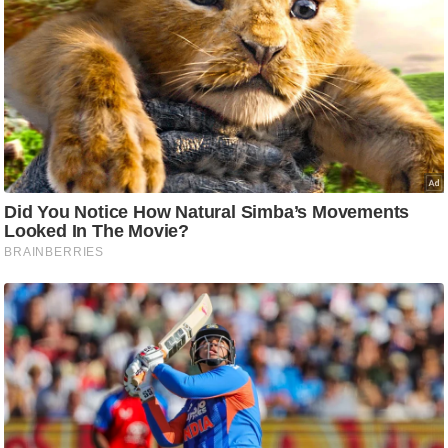
ट
ने
स
मं
त्रा
रि
ले
श
न
शि
प
रा
ज
नी
ति
वि
श्ले