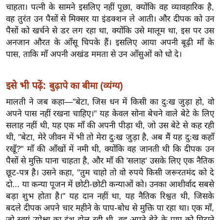
चाहता। पत्नी के सामने इसलिए नहीं पूछा, क्योंकि वह व्यावहारिक है,
र्ल्ड
वह तुरंत उन पैसों से मिक्सर या इंडक्शन ले आती। और दीपक को उन
न्यू
पैसों को खर्चने से डर लग रहा था, क्योंकि उसे मालूम था, इस पर उस
ज
अनजान औरत के आँसू चिपके हैं। इसलिए आया अपनी बूढ़ी माँ के
ब्री
पास, ताकि माँ अपनी अखंड ममता से उन आँसुओं को धो दे।
फ
म
इसे भी पढ़ें:
बुढ़ापे का बीमा (व्यंग्य)
नो
मालती ने जब कहा—"बेटा, जिस धन में किसी का दुःख जुड़ा हो, वो
रं
अपने पास नहीं रखना चाहिए।" यह केवल सोना बेचने वाले बेटे के लिए
ज
सलाह नहीं थी, यह एक माँ की अपनी पीड़ा थी, जो उस बेटे से कह रही
न
थी, "बेटा, मेरे जीवन में भी तो मेरा दुःख जुड़ा है, अब मैं यह दुःख कहाँ
ज
रखूँ?" माँ की आँखों में नमी थी, क्योंकि वह जानती थी कि दीपक उन
ग
पैसों से मुक्ति पाना चाहता है, और माँ की 'सलाह' उसके लिए एक नैतिक
त
छूट-पत्र है। उसने कहा, "तुम चाहो तो वो रुपये किसी जरूरतमंद को दे
बॉ
दो... या कन्या पूजन में छोटी-छोटी कन्याओं को। उनका आशीर्वाद सबसे
ली
बड़ा शुभ होता है।" यह दान नहीं था, यह नैतिक रिश्वत थी, जिसके
वु
बदले दीपक अपने चार महीने के पाप-बोध से मुक्ति पा रहा था। एक माँ,
जो स्वयं उपेक्षा का दंश झेल रही थी, वह अपने बेटे के पाप को मिटाने