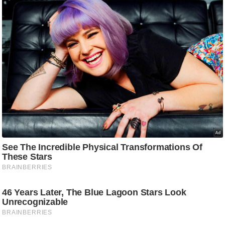
आ
र
.
आ
ई
.
चा
य
प
र
स
मी
क्षा
ध
र्म
ज्यो