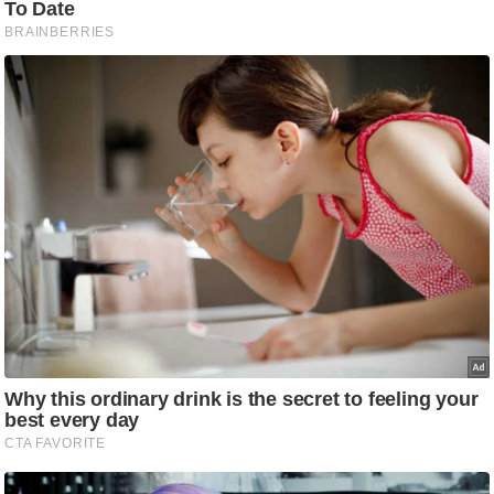
ष
ण
स
म
सा
म
यि
क
मा
तृ
भू
मि
स्तं
भ
ए
म
.