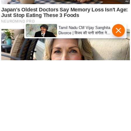
S
O
u
r
Tamil Nadu CM Vijay Sanghita
T
Divorce | विजय की पत्नी संगीता ने
वापस ली तलाक की अर्जी, कोर्ट ने
e
मामले को किया निपटाया
a
m
E
x
p
e
r
t
P
a
n