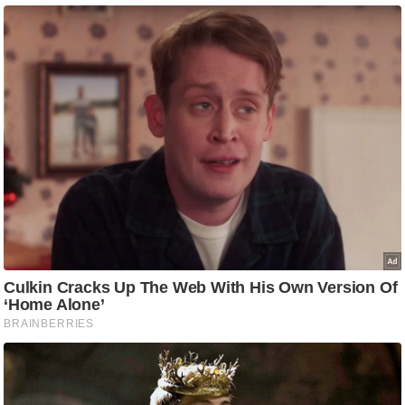
ति
ष
प्र
भु
म
हि
मा
/
ध
र्म
स्थ
ल
व्र
त
त्यो
हा
र