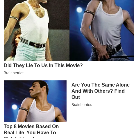
इ
म
ई
-
पे
प
र
मि
सा
ल
बे
मि
सा
ल
श