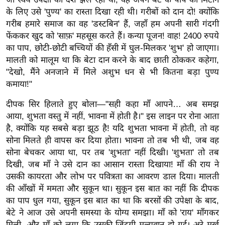
ड
के लिए उसे 'पुण्य' का रास्ता दिखा रही थी। गरीबों को दान दो! क्योंकि
हॉ
गरीब हमारे समाज का वह 'डस्टबिन' हैं, जहाँ हम अपनी सारी गंदगी
ली
फेंककर खुद को 'साफ़' महसूस करते हैं। कन्या पूजन! वाह! 2400 रुपये
वु
का पाप, छोटी-छोटी बच्चियों की हँसी में घुल-मिलकर 'शुभ' हो जाएगा।
ड
मालती को मालूम था कि बेटा दान करने के बाद छाती ठोककर कहेगा,
फि
"देखो, मैंने अनजाने में मिले अशुभ धन से भी कितना बड़ा पुण्य
ल्म
कमाया!"
स
दीपक सिर हिलाते हुए बोला—"सही कहा माँ आपने… अब समझ
मी
आया, शुभता वस्तु में नहीं, भावना में होती है।" इस लाइन पर रोना आता
क्षा
है, क्योंकि यह सबसे बड़ा झूठ है! यदि शुभता भावना में होती, तो वह
B
सोना मिलते ही वापस कर दिया होता। भावना तो तब भी थी, जब वह
r
सोना बेचकर आया था, पर तब 'शुभता' नहीं दिखी। 'शुभता' तो तब
e
दिखी, जब माँ ने उसे दान का आसान रास्ता दिखाया! माँ की राय ने
उसकी कायरता और लोभ पर पवित्रता का आवरण डाल दिया। मालती
a
की आँखों में ममता और सुकून था। सुकून इस बात का नहीं कि दीपक
k
का पाप धुल गया, सुकून इस बात का था कि बरसों की उपेक्षा के बाद,
i
बेटे ने आज उसे अपनी समस्या के योग्य समझा। माँ को 'राय' माँगकर
n
मिली, और माँ को लगा कि उसकी ज़िंदगी मूल्यवान हो गई। अरे मूर्ख