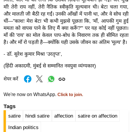
g
माँ! तेरी राय नहीं, तेरी नैतिक स्वीकृति मूल्यवान थी। बेटा चला गया,
N
और मालती जी बैठी रह गईं। उनकी आँखों में पानी था, और वे सोच रही
e
थीं—"काश! मेरा बेटा भी कभी मुझसे पूछता कि, 'माँ, आपकी गुम हुई
w
ममता को वापस पाने के लिए मैं क्या करूँ?'" पर यह कोई नहीं पूछता।
s
माँ की 'राय' का मोल केवल पाप-बोध के निवारण तक ही सीमित रहता
ला
है। और माँ रो पड़ती है—क्योंकि यही उसके जीवन का अंतिम 'मूल्य' है।
इ
- डॉ. सुरेश कुमार मिश्रा ‘उरतृप्त’,
फ
स्टा
(हिंदी अकादमी, मुंबई से सम्मानित नवयुवा व्यंग्यकार)
इ
शेयर करें
ल
टे
We're now on WhatsApp.
Click to join.
क्नॉ
लॉ
Tags
जी
satire
hindi satire
affection
satire on affection
ब्यू
Indian politics
टी