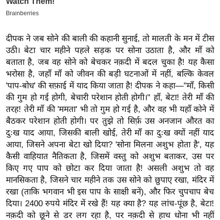
ख्सि
य
त
दीपक ने जब सोने की बाली की कहानी सुनाई, तो मालती के मन में टीस
यं
उठी। बेटा चार महीने पहले सड़क पर सोना उठाता है, और माँ को
ग
बताता है, जब वह सोने को बेचकर नक़दी में बदल चुका है! यह कैसा
इं
भरोसा है, जहाँ माँ को जीवन की बड़ी घटनाओं में नहीं, बल्कि केवल
डि
'पाप-बोध' की सफ़ाई में याद किया जाता है! दीपक ने कहा—"माँ, किसी
या
की गुम हो गई होगी, बेचारी परेशान होती होगी।" हाँ, बेटा! तेरी माँ की
तरह! तेरी माँ की 'ममता' भी तो गुम हो गई है, और वह भी यहाँ कोने में
सा
बैठकर परेशान होती होगी। पर तुझे तो सिर्फ़ उस अनजान औरत का
हि
दुःख याद आया, जिसकी बाली खोई, तेरी माँ का दुःख क्यों नहीं याद
त्य
आया, जिसने अपना बेटा खो दिया? 'सोना मिलना अशुभ होता है', यह
ज
कैसी वाहियात नैतिकता है, जिसमें वस्तु को अशुभ बताकर, उस पर
ग
किए गए पाप को छोटा कर दिया जाता है! असली अशुभ तो वह
त
मानसिकता है, जिसने चार महीने तक उस सोने को छुपाए रखा, मंदिर में
ऑ
रखा (ताकि भगवान भी इस पाप के साक्षी बनें), और फिर चुपचाप बेच
टो
दिया। 2400 रुपये मंदिर में रखे हैं! यह क्या है? यह लांच-पूंछ है, बेटा!
व
नक़दी को छूने से डर लग रहा है, पर नक़दी से हाथ धोना भी नहीं