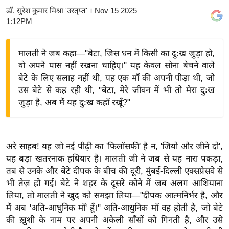
डॉ. सुरेश कुमार मिश्रा 'उरतृप्त'
। Nov 15 2025
य
1:12PM
बि
ज़
मालती ने जब कहा—"बेटा, जिस धन में किसी का दुःख जुड़ा हो,
ने
वो अपने पास नहीं रखना चाहिए।" यह केवल सोना बेचने वाले
स
बेटे के लिए सलाह नहीं थी, यह एक माँ की अपनी पीड़ा थी, जो
उ
उस बेटे से कह रही थी, "बेटा, मेरे जीवन में भी तो मेरा दुःख
द्यो
जुड़ा है, अब मैं यह दुःख कहाँ रखूँ?"
ग
ज
ग
अरे साहब! यह जो नई पीढ़ी का 'फिलॉसफी' है न, 'जियो और जीने दो',
त
यह बड़ा खतरनाक हथियार है। मालती जी ने जब से यह नारा पकड़ा,
वि
तब से उनके और बेटे दीपक के बीच की दूरी, मुंबई-दिल्ली एक्सप्रेसवे से
शे
भी तेज़ हो गई। बेटे ने शहर के दूसरे कोने में जब अलग आशियाना
ष
लिया, तो मालती ने खुद को समझा लिया—"दीपक आत्मनिर्भर है, और
ज्ञ
मैं अब 'अति-आधुनिक माँ' हूँ।" अति-आधुनिक माँ वह होती है, जो बेटे
रा
की ख़ुशी के नाम पर अपनी अकेली साँसों को गिनती है, और उसे