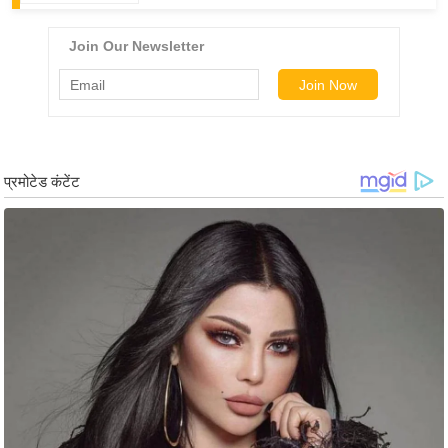
/
फै
श
न
घ
रे
लू
नु
स्खे
प
र्य
ट
न
स्थ
ल
फि