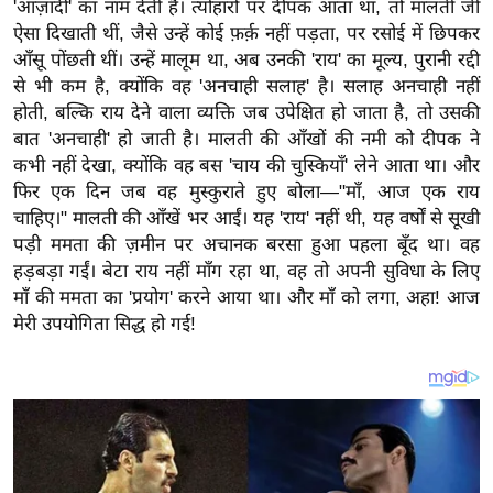
य
'आज़ादी' का नाम देती है। त्योहारों पर दीपक आता था, तो मालती जी
ऐसा दिखाती थीं, जैसे उन्हें कोई फ़र्क़ नहीं पड़ता, पर रसोई में छिपकर
ब
आँसू पोंछती थीं। उन्हें मालूम था, अब उनकी 'राय' का मूल्य, पुरानी रद्दी
ज
से भी कम है, क्योंकि वह 'अनचाही सलाह' है। सलाह अनचाही नहीं
ट
होती, बल्कि राय देने वाला व्यक्ति जब उपेक्षित हो जाता है, तो उसकी
खे
बात 'अनचाही' हो जाती है। मालती की आँखों की नमी को दीपक ने
ल
कभी नहीं देखा, क्योंकि वह बस 'चाय की चुस्कियाँ' लेने आता था। और
फिर एक दिन जब वह मुस्कुराते हुए बोला—"माँ, आज एक राय
क्रि
चाहिए।" मालती की आँखें भर आईं। यह 'राय' नहीं थी, यह वर्षों से सूखी
के
पड़ी ममता की ज़मीन पर अचानक बरसा हुआ पहला बूँद था। वह
ट
हड़बड़ा गईं। बेटा राय नहीं माँग रहा था, वह तो अपनी सुविधा के लिए
I
माँ की ममता का 'प्रयोग' करने आया था। और माँ को लगा, अहा! आज
P
मेरी उपयोगिता सिद्ध हो गई!
L
2
0
2
6
क्रा