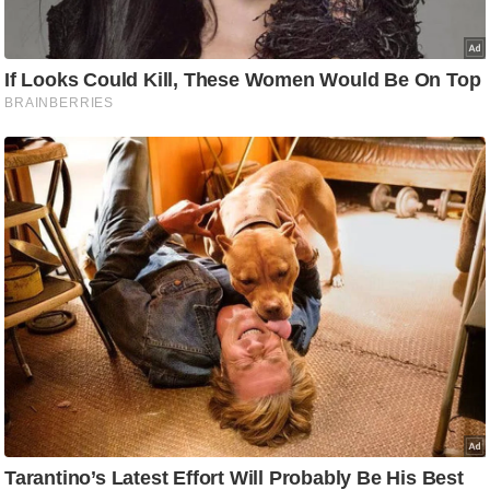
ट
ने
स
मं
त्रा
रि
ले
श
न
शि
प
रा
ज
नी
ति
वि
श्ले