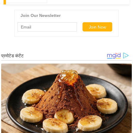
र्ल्ड
न्यू
ज
ब्री
फ
म
नो
रं
ज
न
ज
ग
त
बॉ
ली
वु