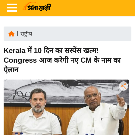
|
राष्ट्रीय
|
ता
Kerala में 10 दिन का सस्पेंस खत्म!
ज़ा
ख
Congress आज करेगी नए CM के नाम का
ब
ऐलान
र
रा
ष्ट्री
य
अं
त
र्रा
ष्ट्री