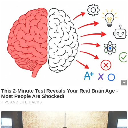
/
फै
श
न
घ
रे
लू
नु
स्खे
प
र्य
ट
न
स्थ
ल
फि