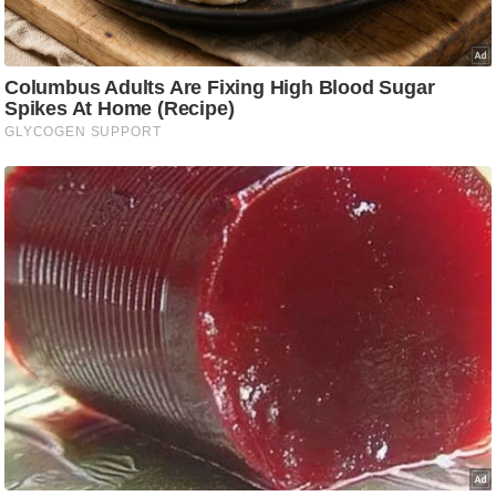
ड
हॉ
ली
वु
ड
फि
ल्म
स
मी
क्षा
B
r
e
a
k
i
n