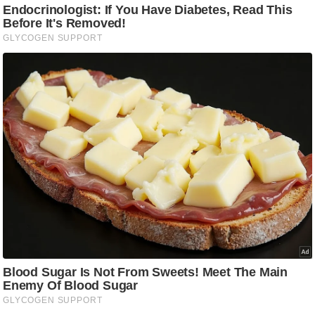
g
N
e
w
s
ला
इ
फ
स्टा
इ
ल
टे
क्नॉ
लॉ
जी
ब्यू
टी