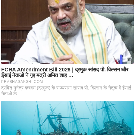
आ
र
.
आ
ई
.
चा
य
प
र
स
मी
क्षा
ध
र्म
ज्यो