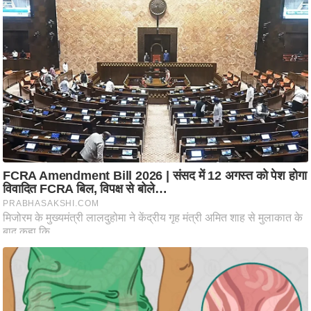
ट
ने
स
मं
त्रा
रि
ले
श
न
शि
प
रा
ज
नी
ति
वि
श्ले