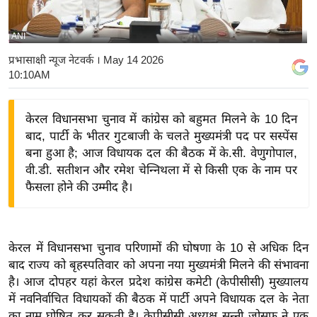
य
बि
ANI
ज़
प्रभासाक्षी न्यूज नेटवर्क
। May 14 2026
ने
10:10AM
स
उ
केरल विधानसभा चुनाव में कांग्रेस को बहुमत मिलने के 10 दिन
द्यो
बाद, पार्टी के भीतर गुटबाजी के चलते मुख्यमंत्री पद पर सस्पेंस
ग
बना हुआ है; आज विधायक दल की बैठक में के.सी. वेणुगोपाल,
ज
वी.डी. सतीशन और रमेश चेन्निथला में से किसी एक के नाम पर
फैसला होने की उम्मीद है।
ग
त
वि
शे
केरल में विधानसभा चुनाव परिणामों की घोषणा के 10 से अधिक दिन
बाद राज्य को बृहस्पतिवार को अपना नया मुख्यमंत्री मिलने की संभावना
ष
है। आज दोपहर यहां केरल प्रदेश कांग्रेस कमेटी (केपीसीसी) मुख्यालय
ज्ञ
में नवनिर्वाचित विधायकों की बैठक में पार्टी अपने विधायक दल के नेता
रा
का नाम घोषित कर सकती है। केपीसीसी अध्यक्ष सन्नी जोसफ ने एक