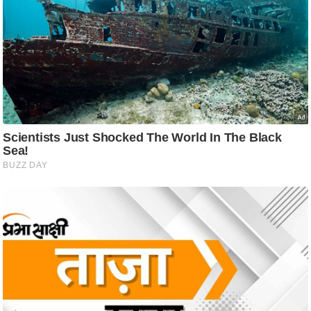
ति
ष
प्र
भु
म
हि
मा
/
ध
र्म
स्थ
ल
व्र
त
त्यो
हा
र