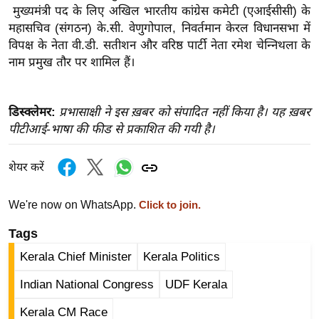
ख्सि
मुख्यमंत्री पद के लिए अखिल भारतीय कांग्रेस कमेटी (एआईसीसी) के
य
महासचिव (संगठन) के.सी. वेणुगोपाल, निवर्तमान केरल विधानसभा में
त
विपक्ष के नेता वी.डी. सतीशन और वरिष्ठ पार्टी नेता रमेश चेन्निथला के
नाम प्रमुख तौर पर शामिल हैं।
यं
ग
इं
डिस्क्लेमर:
प्रभासाक्षी ने इस ख़बर को संपादित नहीं किया है। यह ख़बर
डि
पीटीआई-भाषा की फीड से प्रकाशित की गयी है।
या
सा
शेयर करें
हि
त्य
We're now on WhatsApp.
Click to join.
ज
Tags
ग
त
Kerala Chief Minister
Kerala Politics
ऑ
Indian National Congress
UDF Kerala
टो
व
Kerala CM Race