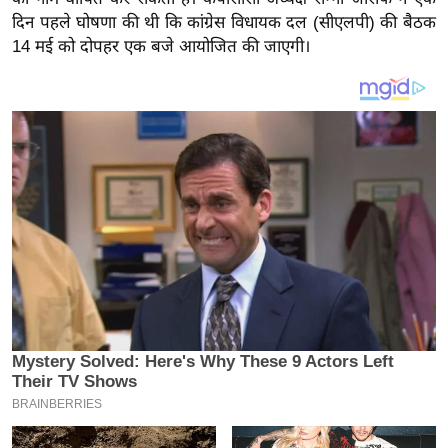
य
दिन पहले घोषणा की थी कि कांग्रेस विधायक दल (सीएलपी) की बैठक
ब
14 मई को दोपहर एक बजे आयोजित की जाएगी।
ज
ट
खे
ल
क्रि
के
ट
I
P
L
2
0
2
6
क्रा