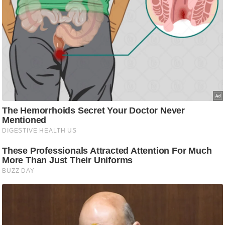
ष
ण
स
म
सा
म
यि
क
मा
तृ
भू
मि
स्तं
भ
ए
म
.