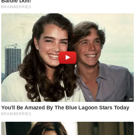
g
N
e
w
s
ला
इ
फ
स्टा
इ
ल
टे
क्नॉ
लॉ
जी
ब्यू
टी