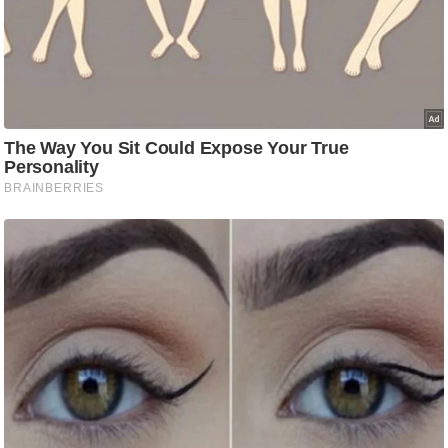
ति
ष
प्र
भु
म
हि
मा
/
ध
र्म
स्थ
ल
व्र
त
त्यो
हा
र