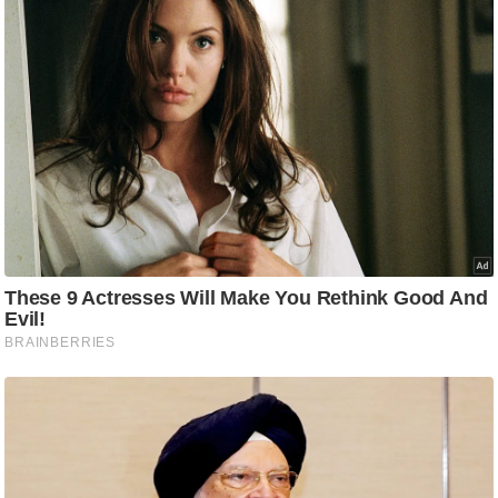
/
फै
श
न
घ
रे
लू
नु
स्खे
प
र्य
ट
न
स्थ
ल
फि