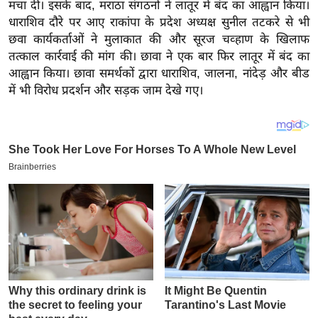
य
मचा दी। इसके बाद, मराठा संगठनों ने लातूर में बंद का आह्वान किया।
धाराशिव दौरे पर आए राकांपा के प्रदेश अध्यक्ष सुनील तटकरे से भी
ब
छवा कार्यकर्ताओं ने मुलाकात की और सूरज चव्हाण के खिलाफ
ज
तत्काल कार्रवाई की मांग की। छावा ने एक बार फिर लातूर में बंद का
ट
आह्वान किया। छावा समर्थकों द्वारा धाराशिव, जालना, नांदेड़ और बीड
खे
में भी विरोध प्रदर्शन और सड़क जाम देखे गए।
ल
क्रि
के
ट
I
P
L
2
0
2
6
क्रा