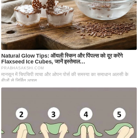
आ
र
.
आ
ई
.
चा
य
प
र
स
मी
क्षा
ध
र्म
ज्यो