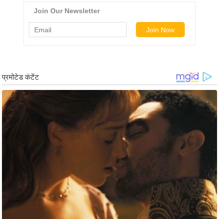
र्ल्ड
न्यू
ज
ब्री
फ
म
नो
रं
ज
न
ज
ग
त
बॉ
ली
वु