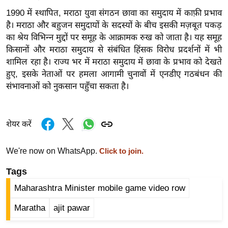
ख्सि
1990 में स्थापित, मराठा युवा संगठन छावा का समुदाय में काफ़ी प्रभाव
य
है। मराठा और बहुजन समुदायों के सदस्यों के बीच इसकी मज़बूत पकड़
त
का श्रेय विभिन्न मुद्दों पर समूह के आक्रामक रुख को जाता है। यह समूह
यं
किसानों और मराठा समुदाय से संबंधित हिंसक विरोध प्रदर्शनों में भी
ग
शामिल रहा है। राज्य भर में मराठा समुदाय में छावा के प्रभाव को देखते
इं
हुए, इसके नेताओं पर हमला आगामी चुनावों में एनडीए गठबंधन की
डि
संभावनाओं को नुकसान पहुँचा सकता है।
या
सा
शेयर करें
हि
त्य
We're now on WhatsApp.
Click to join.
ज
ग
Tags
त
Maharashtra Minister mobile game video row
ऑ
Maratha
ajit pawar
टो
व