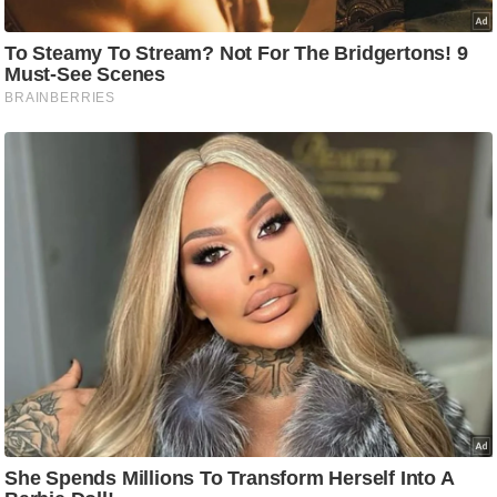
ड
हॉ
ली
वु
ड
फि
ल्म
स
मी
क्षा
B
r
e
a
k
i
n