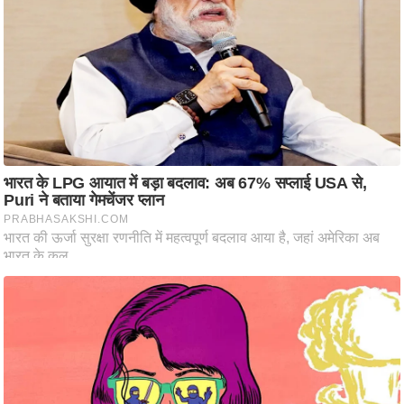
ट
ने
स
मं
त्रा
रि
ले
श
न
शि
प
रा
ज
नी
ति
वि
श्ले