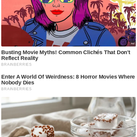
ष
ण
स
म
सा
म
यि
क
मा
तृ
भू
मि
स्तं
भ
ए
म
.