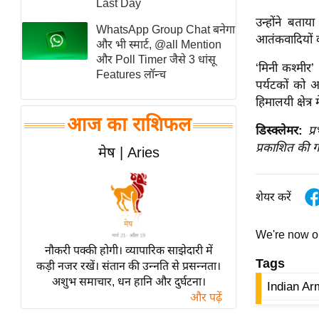
Last Day
स्तंभ
उन्होंने बता
WhatsApp Group Chat बनेगा
आतंकवादियों 
एम.
और भी स्मार्ट, @all Mention
आर.
और Poll Timer जैसे 3 धांसू
‘मिनी कश्मीर’
Features लॉन्च
आई.
पर्यटकों को अ
चाय पर
हिमालयी क्षेत्र 
समीक्षा
आज का राशिफल
डिस्क्लेमर:
प्
धर्म
प्रकाशित की ग
मेष | Aries
ज्योतिष
प्रभु
शेयर करें
महिमा/
धर्मस्थल
We're now 
व्रत
नौकरी पक्की होगी। व्यापारिक साझेदारी में
त्योहार
Tags
कड़ी नजर रखें। संतान की उन्नति से प्रसन्नता।
अशुभ समाचार, धन हानि और दुर्घटना।
राशिफल
Indian Ar
और पढ़ें
विशेष