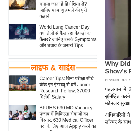
हॉलीवुड
मनाया जाता है हिरोशिमा डे?
जानिए परमाणु हमले की पूरी
फिल्म समीक्षा
कहानी
Breaking
World Lung Cancer Day:
News
क्यों तेजी से फैल रहा फेफड़ों का
लाइफस्टाइल
कैंसर? जानिए इसके Symptoms
और बचाव के जरूरी Tips
टेक्नॉलॉजी
ब्यूटी/फैशन
घरेलू नुस्खे
लाइफ & साइंस
पर्यटन स्थल
Career Tips: बिना परीक्षा सीधे
फिटनेस मंत्रा
वॉक इन इंटरव्यू से बनें Junior
पहलगाम में 22
Research Fellow, 37000
रिलेशनशिप
सुनिश्चित कर
मिलेगी Salary
राजनीति
मद्देनजर सुरक्
BFUHS 630 MO Vacancy:
विश्लेषण
पंजाब में चिकित्सा सेवाओं का
अधिकारियों ने
समसामयिक
विस्तार, 630 Medical Officer
लॉन्चर के साथ 
पदों के लिए आज Apply करने का
मातृभूमि