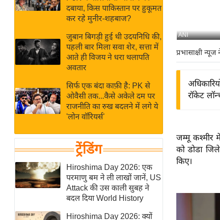
बजट
Hindi
दबाया, किस पाकिस्तान पर हुकूमत
खेल
News
कर रहे मुनीर-शहबाज?
क्रिकेट
ANI
जुबान बिगड़ी हुई थी उदयनिधि की,
Hindi
IPL
पहली बार मिला सवा शेर, सत्ता में
प्रभासाक्षी न्यूज 
आते ही विजय ने धरा थलापति
Videos
2026
अवतार
क्राइम
अधिकारियो
सिर्फ एक बंदा काफ़ी है: PK से
ई-पेपर
रॉकेट लॉन्
ओवैसी तक...कैसे अकेले दम पर
मिसाल बेमिसाल
राजनीति का रुख बदलने में लगे ये
'लोन वॉरियर्स'
शख्सियत
यंग इंडिया
जम्मू कश्मीर म
ट्रेंडिंग
को डोडा जिले क
साहित्य जगत
किए।
ऑटो वर्ल्ड
Hiroshima Day 2026: एक
परमाणु बम ने ली लाखों जानें, US
न्यूज ब्रीफ
Attack की उस काली सुबह ने
मनोरंजन जगत
बदल दिया World History
बॉलीवुड
Hiroshima Day 2026: क्यों