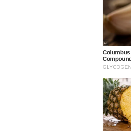
ऑडियो
इंफ़ोग्राफ़िक
राज्यों से
शहरों से
वेब स्टोरी
कार्टून
Short
Videos
iOS App
About us
Contact Editor
Advertise
Privacy Policy
Grievance
Redressal