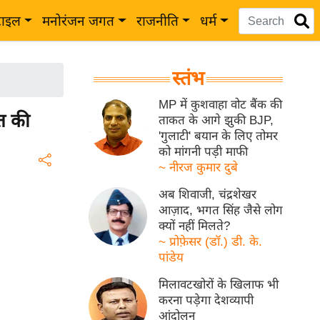
टाइल
मनोरंजन जगत
राजनीति
धर्म
स्तंभ
MP में कुशवाहा वोट बैंक की
्त की
ताकत के आगे झुकी BJP,
'गुलाटी' बयान के लिए तोमर
को मांगनी पड़ी माफी
~ नीरज कुमार दुबे
अब शिवाजी, चंद्रशेखर
आज़ाद, भगत सिंह जैसे लोग
क्यों नहीं मिलते?
~ प्रोफ़ेसर (डॉ.) डी. के.
पांडेय
मिलावटखोरों के खिलाफ भी
करना पड़ेगा देशव्यापी
आंदोलन