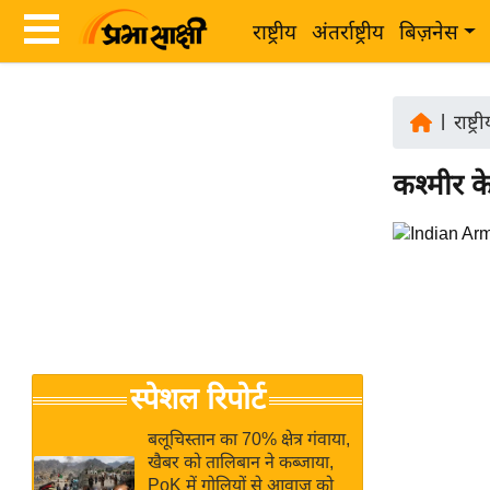
राष्ट्रीय
अंतर्राष्ट्रीय
बिज़नेस
Latest
ता
News
|
राष्ट्र
ज़ा
in
ख
कश्मीर के
Hindi
ब
र
Hindi
राष्ट्रीय
News
अंतर्राष्ट्रीय
Live
बिज़नेस
उद्योग
Breaking
स्पेशल रिपोर्ट
जगत
News in
विशेषज्ञ
Hindi
बलूचिस्तान का 70% क्षेत्र गंवाया,
राय
खैबर को तालिबान ने कब्जाया,
PoK में गोलियों से आवाज को