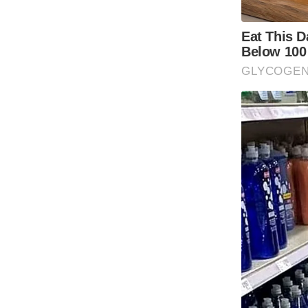
Code Of Ethics
RSS
Our Team
Expert Panel
Loksabhachunav
Android App