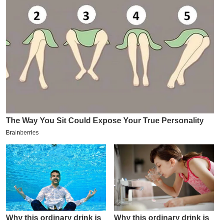
य
ब
ज
ट
खे
ल
क्रि
के
ट
I
P
L
2
0
2
6
क्रा