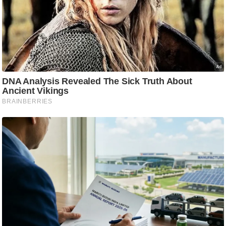
ति
ष
प्र
भु
म
हि
मा
/
ध
र्म
स्थ
ल
व्र
त
त्यो
हा
र