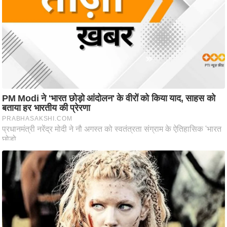
आ
र
.
आ
ई
.
चा
य
प
र
स
मी
क्षा
ध
र्म
ज्यो