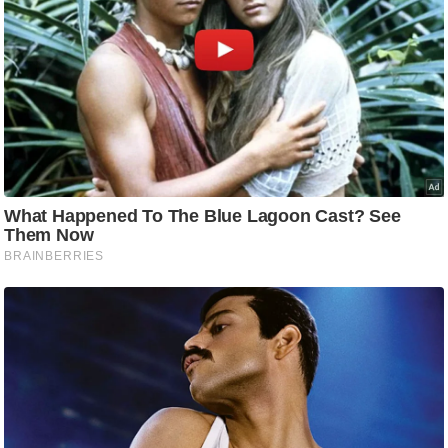
र्ल्ड
न्यू
ज
ब्री
फ
म
नो
रं
ज
न
ज
ग
त
बॉ
ली
वु