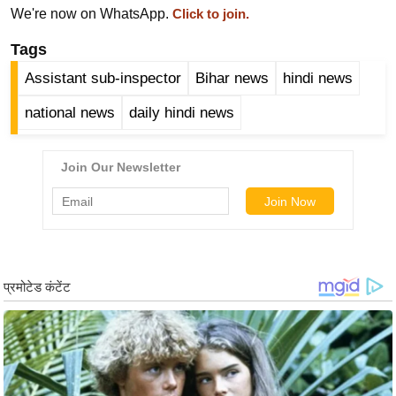
ख्सि
We're now on WhatsApp.
Click to join.
य
Tags
त
Assistant sub-inspector
Bihar news
hindi news
यं
ग
national news
daily hindi news
इं
डि
या
सा
हि
त्य
ज
ग
त
ऑ
टो
व