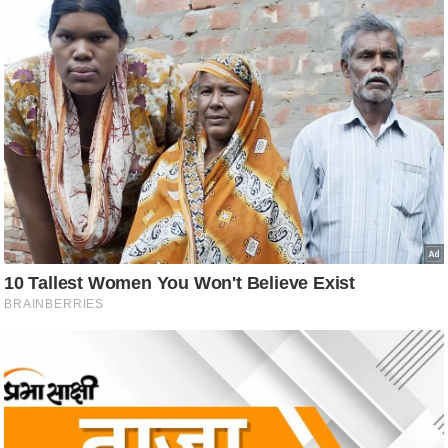
ष
ण
स
म
सा
म
यि
क
मा
तृ
भू
मि
स्तं
भ
ए
म
.