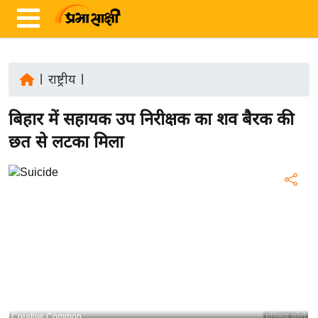
|
राष्ट्रीय
|
ता
बिहार में सहायक उप निरीक्षक का शव बैरक की
ज़ा
ख
छत से लटका मिला
ब
र
रा
ष्ट्री
य
अं
त
र्रा
ष्ट्री
Creative Common
प्रतिरूप फोटो