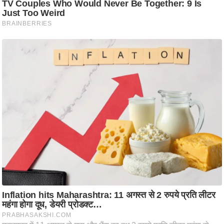
/
फै
श
न
घ
रे
लू
नु
स्खे
प
र्य
ट
न
स्थ
ल
फि