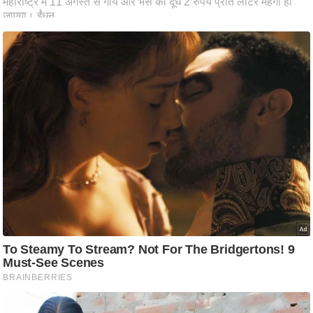
ट
ने
स
मं
त्रा
रि
ले
श
न
शि
प
रा
ज
नी
ति
वि
श्ले