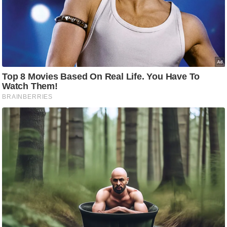
ड
हॉ
ली
वु
ड
फि
ल्म
स
मी
क्षा
B
r
e
a
k
i
n