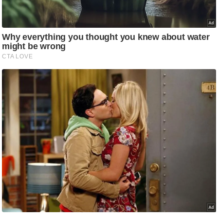
g
N
e
w
s
ला
इ
फ
स्टा
इ
ल
टे
क्नॉ
लॉ
जी
ब्यू
टी